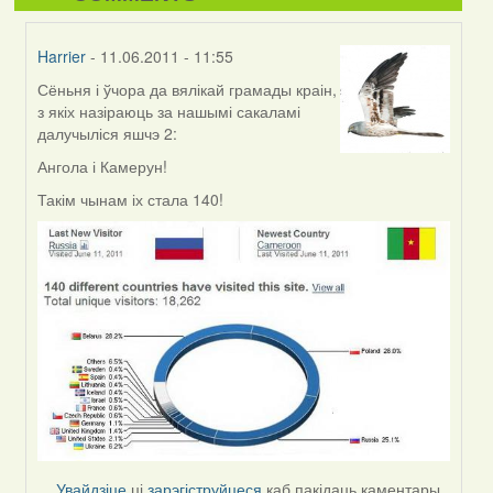
Harrier
- 11.06.2011 - 11:55
Сёньня і ўчора да вялікай грамады краін,
In
з якіх назіраюць за нашымі сакаламі
reply
далучыліся яшчэ 2:
to
by
Ангола і Камерун!
Harrier
Такім чынам іх стала 140!
Увайдзіце
ці
зарэгіструйцеся
каб пакідаць каментары.