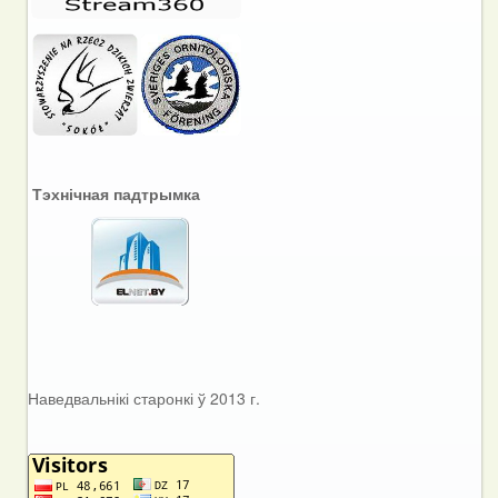
Тэхнічная падтрымка
Наведвальнікі старонкі ў 2013 г.