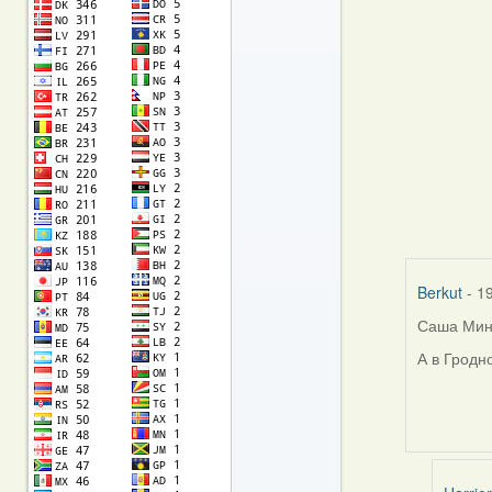
Berkut
- 1
Саша Мини
А в Гродн