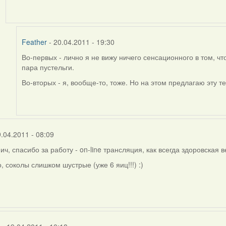
by
Feather
Feather
- 20.04.2011 - 19:30
Во-первых - лично я не вижу ничего сенсационного в том, чт
In
пара пустельги.
reply
to
Во-вторых - я, вообще-то, тоже. Но на этом предлагаю эту т
by
Harrier
9.04.2011 - 08:09
ч, спасибо за работу - on-line трансляция, как всегда здоровская 
о, соколы слишком шустрые (уже 6 яиц!!!) :)