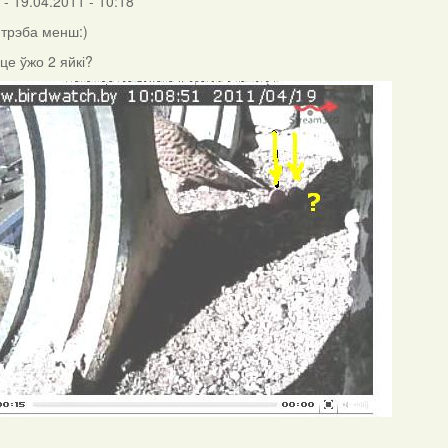
- 19.04.2011 - 10:18
трэба менш:)
це ўжо 2 яйкі?