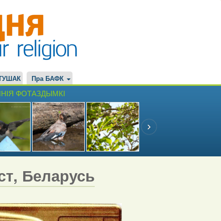
ТУШАК
Пра БАФК
НІЯ ФОТАЗДЫМКІ
эст, Беларусь