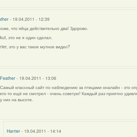
ther
- 19.04.2011 - 12:39
оже, что яйца действительно два! Здорово.
ly
kut, это не я один сделал.
rier, это у вас такое мутное видео?
rier
Feather
- 19.04.2011 - 13:06
Самый классный сайт по наблюдению за птицами оналайн - это опре
In
кто-то ещё не смотрел - очень советую! Каждый раз приятно удивл
reply
у них на высоте.
to
by
Feather
Harrier
- 19.04.2011 - 14:14