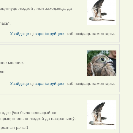
рыцягнуць людзей , якія заходзяць, да
лась".
Увайдзіце
ці
зарэгіструйцеся
каб пакідаць каментары.
вное мнение.
ло.
Увайдзіце
ці
зарэгіструйцеся
каб пакідаць каментары.
м годзе ўжо было сенсацыйнае
 прыцягненьня людзей да назіраньняў.
і розныя рэчы:)