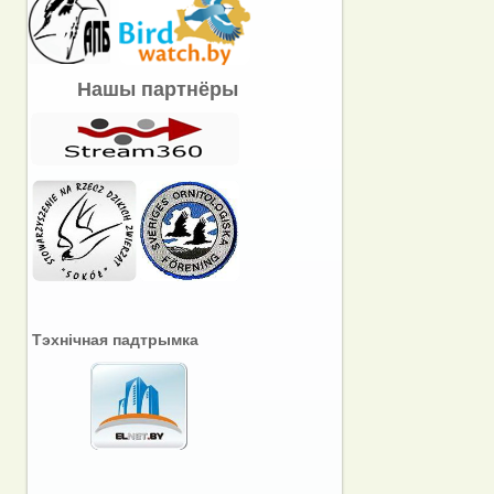
Нашы партнёры
Тэхнічная падтрымка