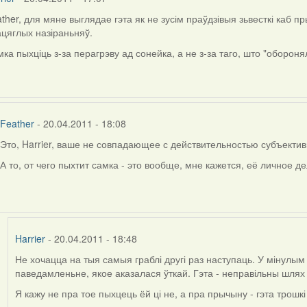
ther, для мяне выглядае гэта як не зусім праўдзівыя зьвесткі каб п
цяглых назіраньняў.
ly
ка пыхціць з-за перагрэву ад сонейка, а не з-за таго, што "обороня
ther
Feather
- 20.04.2011 - 18:08
Это, Harrier, ваше не совпадающее с действительностью субъекти
In
reply
А то, от чего пыхтит самка - это вообще, мне кажется, её личное де
to
by
Harrier
Harrier
- 20.04.2011 - 18:48
Не хочацца на тыя самыя граблі другі раз наступаць. У мінулы
In
паведамленьне, якое аказалася ўткай. Гэта - неправільны шлях
reply
to
Я кажу не пра тое пыхцець ёй ці не, а пра прычыну - гэта трошк