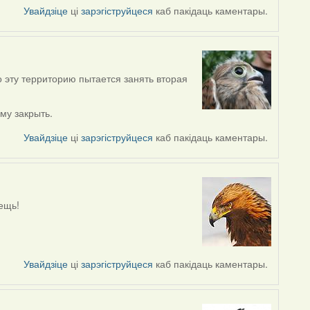
Увайдзіце
ці
зарэгіструйцеся
каб пакідаць каментары.
о эту территорию пытается занять вторая
ему закрыть.
Увайдзіце
ці
зарэгіструйцеся
каб пакідаць каментары.
вещь!
Увайдзіце
ці
зарэгіструйцеся
каб пакідаць каментары.