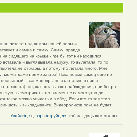
ь день летают над домом нашей пары и
атакует и самца и самку. Самку, правда,
 на сидящего на крыше - где бы тот ни находился.
то вставала и выглядывала наружу, то вылетала, то по
 пыхтела не от жары, а потому что летала много. Мне
ду, может даже прямо завтра! Пока новый самец ещё не
ё неопытный - все манёвры по залетанию в ниши
 его хвоста), но, как показывают наблюдения, они бытро
Советую высматривать этот момент с самого утра до
тя такое можно увидеть и в обед. Если кто-то заметил
криншоты - выкладывайте. Видеороликов пока не будет.
Увайдзіце
ці
зарэгіструйцеся
каб пакідаць каментары.