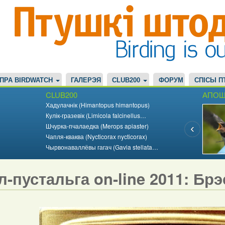
ПРА BIRDWATCH
ГАЛЕРЭЯ
CLUB200
ФОРУМ
СПІСЫ П
CLUB200
АПОШ
Хадулачнік (Himantopus himantopus)
Кулік-гразевік (Limicola falcinellus…
Шчурка-пчалаедка (Merops apiaster)
Чапля-кваква (Nycticorax nycticorax)
Чырвонаваллёвы гагач (Gavia stellata…
л-пустальга on-line 2011: Бр