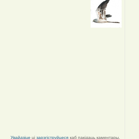
Увайдзіце
ці
зарэгіструйцеся
каб пакідаць каментары.