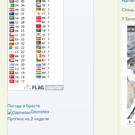
Harrier
Спаць 
In
reply
У Брэс
to
by
Berkut
Погода в Бресте
Gismeteo
Прогноз на 2 недели