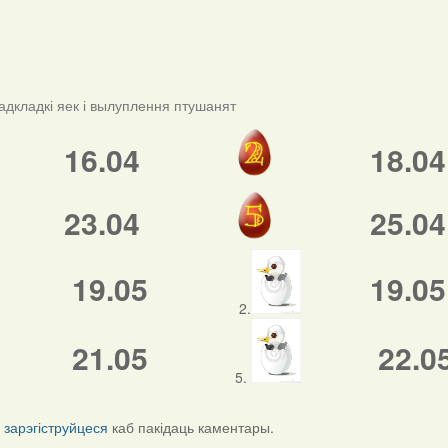
адкладкі яек і вылуплення птушанят
16.04
18.04
23.04
25.04
19.05
19.05
2.
21.05
22.0
5.
і
зарэгіструйцеся
каб пакідаць каментары.