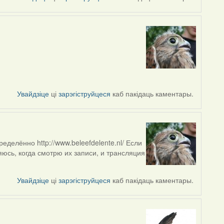
Увайдзіце
ці
зарэгіструйцеся
каб пакідаць каментары.
делённо http://www.beleefdelente.nl/ Если
яюсь, когда смотрю их записи, и трансляция
Увайдзіце
ці
зарэгіструйцеся
каб пакідаць каментары.