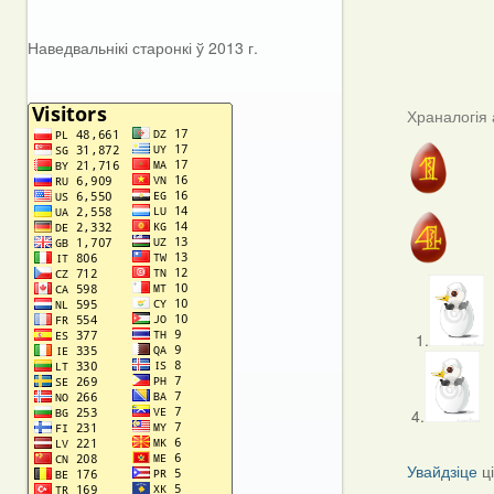
Наведвальнікі старонкі ў 2013 г.
Храналогія 
1.
4.
Увайдзіце
ц