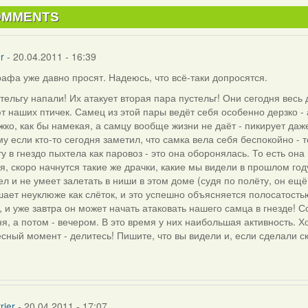
OMMENTS
r
- 20.04.2011 - 16:39
афа уже давно просят. Надеюсь, что всё-таки допросятся.
тельгу напали! Их атакует вторая пара пустельг! Они сегодня вес
т наших птичек. Самец из этой пары ведёт себя особенно дерзко - 
ко, как бы намекая, а самцу вообще жизни не даёт - пикирует даже
у если кто-то сегодня заметил, что самка вела себя беспокойно - 
у в гнездо пыхтела как паровоз - это она оборонялась. То есть она
я, скоро начнутся такие же драчки, какие мы видели в прошлом го
л и не умеет залетать в ниши в этом доме (судя по полёту, он ещ
ает неуклюже как слёток, и это успешно объясняется полосатостью
, и уже завтра он может начать атаковать нашего самца в гнезде! 
я, а потом - вечером. В это время у них наибольшая активность. Хо
сный момент - делитесь! Пишите, что вы видели и, если сделали с
rier
- 20.04.2011 - 17:07