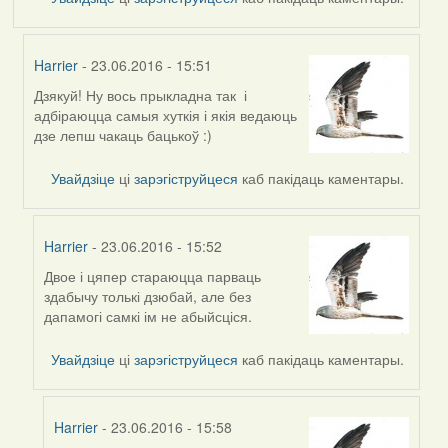
Harrier
- 23.06.2016 - 15:51
Дзякуй! Ну вось прыкладна так і
In
адбіраюцца самыя хуткія і якія ведаюць
reply
дзе лепш чакаць бацькоў :)
to
by
Увайдзіце
ці
зарэгіструйцеся
каб пакідаць каментары.
Дарья
Harrier
- 23.06.2016 - 15:52
Двое і цяпер стараюцца парваць
In
здабычу толькі дзюбай, але без
reply
дапамогі самкі ім не абыйсціся.
to
by
Увайдзіце
ці
зарэгіструйцеся
каб пакідаць каментары.
Harrier
Harrier
- 23.06.2016 - 15:58