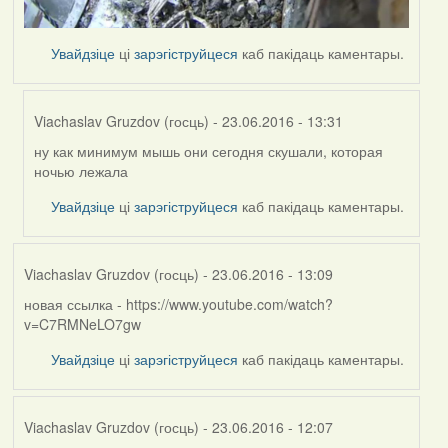
Увайдзіце
ці
зарэгіструйцеся
каб пакідаць каментары.
Viachaslav Gruzdov (госць)
- 23.06.2016 - 13:31
ну как минимум мышь они сегодня скушали, которая
In
ночью лежала
reply
to
Увайдзіце
ці
зарэгіструйцеся
каб пакідаць каментары.
by
Harrier
Viachaslav Gruzdov (госць)
- 23.06.2016 - 13:09
новая ссылка - https://www.youtube.com/watch?
v=C7RMNeLO7gw
Увайдзіце
ці
зарэгіструйцеся
каб пакідаць каментары.
Viachaslav Gruzdov (госць)
- 23.06.2016 - 12:07