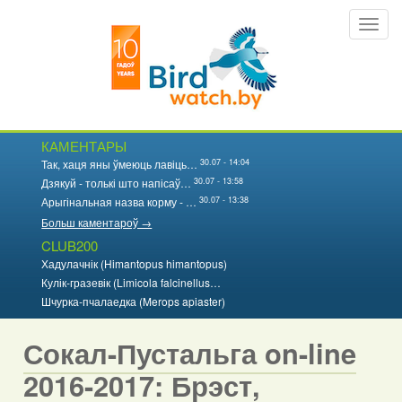
Перайсці
Toggl
да
navig
асноўнага
змесціва
КАМЕНТАРЫ
30.07 - 14:04
Так, хаця яны ўмеюць лавіць…
30.07 - 13:58
Дзякуй - толькі што напісаў…
30.07 - 13:38
Арыгінальная назва корму - …
Больш каментароў →
CLUB200
Хадулачнік (Himantopus himantopus)
Кулік-гразевік (Limicola falcinellus…
Шчурка-пчалаедка (Merops apiaster)
Сокал-Пустальга on-line
2016-2017: Брэст,