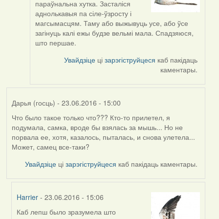
параўнальна хутка. Засталіся
to
аднолькавыя па сіле-ўзросту і
by
магсымасцям. Таму або выжывуць усе, або ўсе
Viachaslav
загінуць калі ежы будзе вельмі мала. Спадзяюся,
Gruzdov
што першае.
Увайдзіце
ці
зарэгіструйцеся
каб пакідаць
каментары.
Дарья (госць)
- 23.06.2016 - 15:00
Что было такое только что??? Кто-то прилетел, я
подумала, самка, вроде бы взялась за мышь... Но не
порвала ее, хотя, казалось, пыталась, и снова улетела...
Может, самец все-таки?
Увайдзіце
ці
зарэгіструйцеся
каб пакідаць каментары.
Harrier
- 23.06.2016 - 15:06
Каб лепш было зразумела што
In