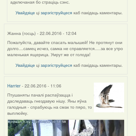
адключаная бо страціць сэнс.
Увайдзіце
ці
зарэгіструйцеся
каб пакідаць каментары.
Жанна (госць)
- 22.06.2016 - 12:04
Пожалуйста, давайте спасать малышей! Не протянут они
долго....самец исчез, самка не справляется.....за все утро
маленькая ящерица. Умрут же от голода!
Увайдзіце
ці
зарэгіструйцеся
каб пакідаць каментары.
Harrier
- 22.06.2016 - 11:06
Птушаняты пачалі распаўзацца і
даследаваць гнездавую нішу. Яны яўна
галодныя - спрабуюць на смак то пяро, то
выплюйку.