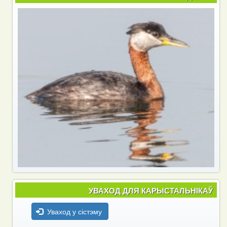
УВАХОД ДЛЯ КАРЫСТАЛЬНІКАЎ
Уваход у сістэму