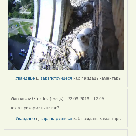
Увайдзіце
ці
зарэгіструйцеся
каб пакідаць каментары.
Viachaslav Gruzdov (госць)
- 22.06.2016 - 12:05
так а прикормить никак?
In
reply
Увайдзіце
ці
зарэгіструйцеся
каб пакідаць каментары.
to
by
Harrier