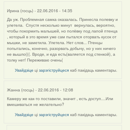
Ирина (госць)
- 22.06.2016 - 14:35
Да уж. Проблемная самка оказалась. Принесла полевку и
улетела. Спустя несколько минут вернулась, вероятно,
чтобы покормить малышей, но полёвку под лапой птенца
, который в это время уже сам пытался оторвать кусок от
мышки, не заметила. Улетела. Нет слов... Птенцы
попытались, конечно, разорвать добычу, но у них ничего
не вышло(((. Вроде, и еда есть(валяется под стенкой), а
толку нет! Переживаю очень(
Увайдзіце
ці
зарэгіструйцеся
каб пакідаць каментары.
Жанна (госць)
- 22.06.2016 - 12:08
Камеру же как-то поставили, значит , есть доступ....Или
вмешиваться не желательно?
Увайдзіце
ці
зарэгіструйцеся
каб пакідаць каментары.