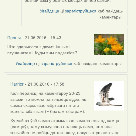
Увайдзіце
ці
зарэгіструйцеся
каб пакідаць
каментары.
Проніч
- 21.06.2016 - 15:43
Што здарылася з двумя іншымі
птушанятамі. Куды яны падзеліся?..
Увайдзіце
ці
зарэгіструйцеся
каб пакідаць каментары.
Harrier
- 21.06.2016 - 17:58
Калі перайсці на каментароў 20-25
In
вышэй, то можна паглядзець відэа, як
reply
самка скармлівае мёртвага пятага
to
малога сіблінгам (= братам-сёстрам).
by
Проніч
Хутчэй за ўсё самка атрымлівае замала ежы ад самца
(самцоў), таму вымушана паляваць сама, што яна
звычайна не робіць да таго часу, пакуль птушаняты не