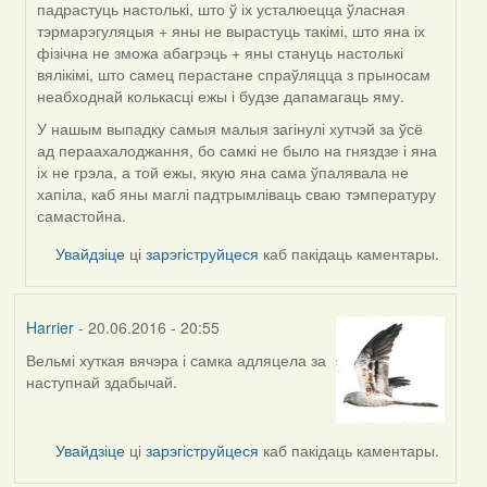
падрастуць настолькі, што ў іх усталюецца ўласная
тэрмарэгуляцыя + яны не вырастуць такімі, што яна іх
фізічна не зможа абагрэць + яны стануць настолькі
вялікімі, што самец перастане спраўляцца з прыносам
неабходнай колькасці ежы і будзе дапамагаць яму.
У нашым выпадку самыя малыя загінулі хутчэй за ўсё
ад пераахалоджання, бо самкі не было на гняздзе і яна
іх не грэла, а той ежы, якую яна сама ўпалявала не
хапіла, каб яны маглі падтрымліваць сваю тэмпературу
самастойна.
Увайдзіце
ці
зарэгіструйцеся
каб пакідаць каментары.
Harrier
- 20.06.2016 - 20:55
Вельмі хуткая вячэра і самка адляцела за
наступнай здабычай.
Увайдзіце
ці
зарэгіструйцеся
каб пакідаць каментары.