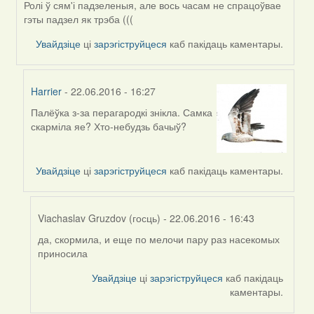
Ролі ў сям'і падзеленыя, але вось часам не спрацоўвае
гэты падзел як трэба (((
Увайдзіце
ці
зарэгіструйцеся
каб пакідаць каментары.
Harrier
- 22.06.2016 - 16:27
Палёўка з-за перагародкі знікла. Самка
In
скарміла яе? Хто-небудзь бачыў?
reply
to
by
Увайдзіце
ці
зарэгіструйцеся
каб пакідаць каментары.
Harrier
Viachaslav Gruzdov (госць)
- 22.06.2016 - 16:43
да, скормила, и еще по мелочи пару раз насекомых
In
приносила
reply
to
Увайдзіце
ці
зарэгіструйцеся
каб пакідаць
by
каментары.
Harrier