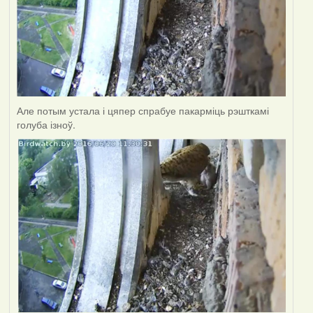
Але потым устала і цяпер спрабуе пакарміць рэшткамі
голуба ізноў.