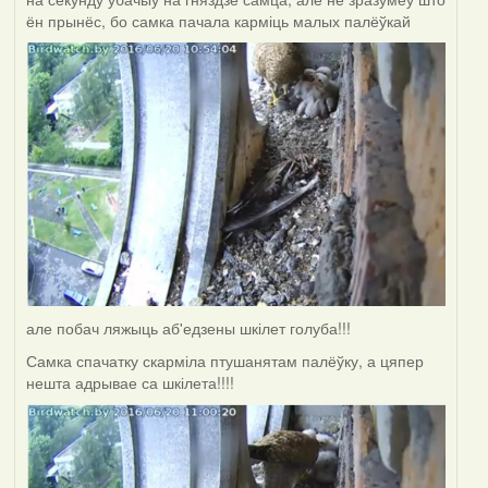
ён прынёс, бо самка пачала карміць малых палёўкай
але побач ляжыць аб'едзены шкілет голуба!!!
Самка спачатку скарміла птушанятам палёўку, а цяпер
нешта адрывае са шкілета!!!!