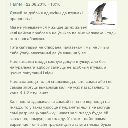
Harrier
- 22.06.2016 - 13:16
Дзякуй за добрыя адносіны да птушак і
In
прапановы!
reply
to
Мы не ўмешваемся ў жыццё дзікіх жывёл
by
калі нейкая праблема не ўзнікла па віне чалавека - тады
Жанна
гэта наш абавязак.
(госць)
Гэта сытуацыя не створана чалавекам і мы не лічым
сябе ўпаўнаважанымі да ўмяшання ў яе.
Нам таксама шкада кожную дзікую птушку, але без
натуральнага адбору загінуць не асобныя птушкі, а
цэлыя папуляцыі і віды.
Нам застаецца толькі спадзявацца, што самка або і яе
самцы змогуць выкарміць калі не ўсіх пазасталых, то
хаця б 1-2 птушанят.
Калі нешта здарылася з самкай і яна не вернецца на
гняздо, то ў такім узросце птушаняты яшчэ не могуць
самі разрываць здабычу і нават калі гняздо будзе ёй
завалена, памруць ад голаду. У такім - найгоршым
варыянце - он-лайн трансляцыя з гэтага гнязда будзе