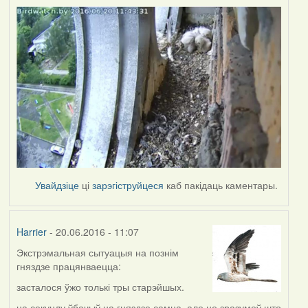
Увайдзіце
ці
зарэгіструйцеся
каб пакідаць каментары.
Harrier
- 20.06.2016 - 11:07
Экстрэмальная сытуацыя на познім
гняздзе працянваецца:
засталося ўжо толькі тры старэйшых.
на секунду ўбачыў на гняздзе самца, але не зразумеў што