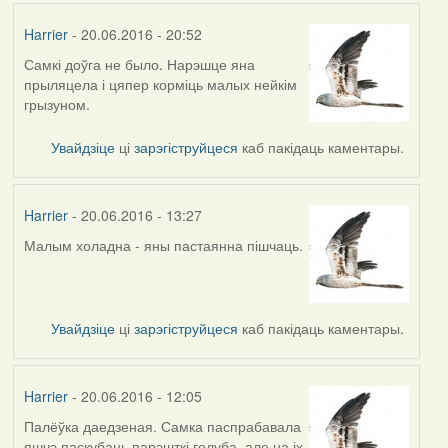
Harrier
- 20.06.2016 - 20:52
Самкі доўга не было. Нарэшце яна
прыляцела і цяпер корміць малых нейкім
грызуном.
Увайдзіце
ці
зарэгіструйцеся
каб пакідаць каментары.
Harrier
- 20.06.2016 - 13:27
Малым холадна - яны пастаянна пішчаць.
Увайдзіце
ці
зарэгіструйцеся
каб пакідаць каментары.
Harrier
- 20.06.2016 - 12:05
Палёўка даедзеная. Самка паспрабавала
яшчэ паскубаць парэшткі голуба, але на іх