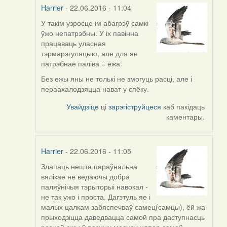
Harrier
- 22.06.2016 - 11:04
У такім узросце ім абагрэў самкі
In
ўжо непатрэбны. У іх павінна
reply
працаваць уласная
to
тэрмарэгуляцыю, але для яе
by
патрэбнае паліва = ежа.
Дарья
(госць)
Без ежы яны не толькі не змогуць расці, але і
пераахалодзяцца нават у спёку.
Увайдзіце
ці
зарэгіструйцеся
каб пакідаць
каментары.
Harrier
- 22.06.2016 - 11:05
Злапаць нешта параўнальна
In
вялікае не ведаючы добра
reply
паляўнічыя тэрыторыі навокал -
to
не так ужо і проста. Дагэтуль яе і
by
малых цалкам забяспечваў самец(самцы), ёй жа
Дарья
прыходзіцца даведвацца самой пра даступнасць
(госць)
рознай ежы ў розных месцах цяпер самой.