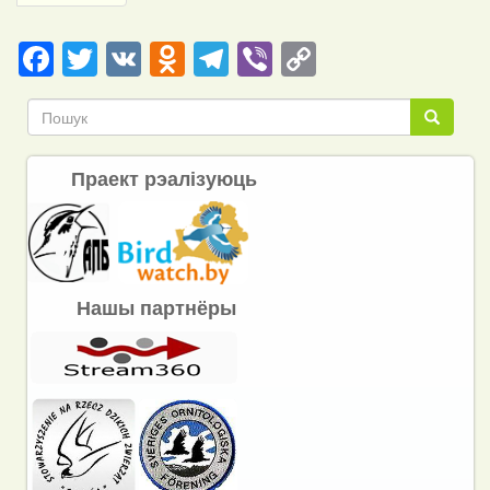
page
Facebook
Twitter
VK
Odnoklassniki
Telegram
Viber
Copy
Link
Пошук
Пошук
Праект рэалізуюць
Нашы партнёры