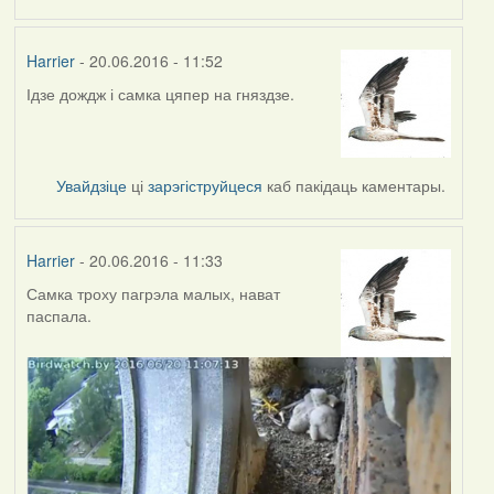
Harrier
- 20.06.2016 - 11:52
Ідзе дождж і самка цяпер на гняздзе.
Увайдзіце
ці
зарэгіструйцеся
каб пакідаць каментары.
Harrier
- 20.06.2016 - 11:33
Самка троху пагрэла малых, нават
паспала.