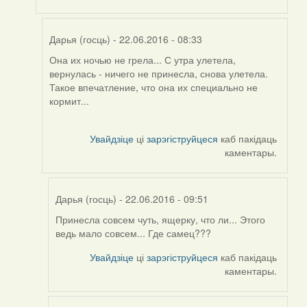
Дарья (госць)
- 22.06.2016 - 08:33
Она их ночью не грела... С утра улетела,
In
вернулась - ничего не принесла, снова улетела.
reply
Такое впечатление, что она их специально не
to
кормит...
by
Harrier
Увайдзіце
ці
зарэгіструйцеся
каб пакідаць
каментары.
Дарья (госць)
- 22.06.2016 - 09:51
Принесла совсем чуть, ящерку, что ли... Этого
In
ведь мало совсем... Где самец???
reply
to
Увайдзіце
ці
зарэгіструйцеся
каб пакідаць
by
каментары.
Дарья
(госць)