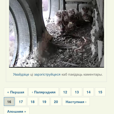
Увайдзіце
ці
зарэгіструйцеся
каб пакідаць каментары.
Pagination
First
« Першая
Previous
‹ Папярэдняя
Page
12
Page
13
Page
14
Page
15
page
page
Current
16
Page
17
Page
18
Page
19
Page
20
Next
Наступная ›
page
page
Last
Апошняя »