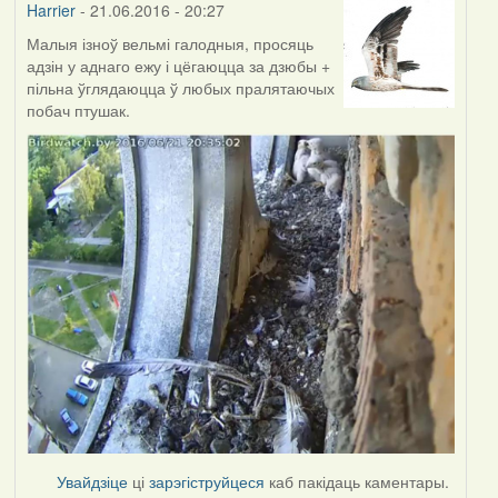
Harrier
- 21.06.2016 - 20:27
Малыя ізноў вельмі галодныя, просяць
адзін у аднаго ежу і цёгаюцца за дзюбы +
пільна ўглядаюцца ў любых пралятаючых
побач птушак.
Увайдзіце
ці
зарэгіструйцеся
каб пакідаць каментары.