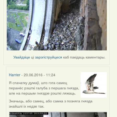
Увайдзіце
ці
зарэгіструйцеся
каб пакідаць каментары.
Harrier
- 20.06.2016 - 11:24
Я спачатку думаў, што гэта самец
In
перанёс рэшткі галуба з першага гнязда,
reply
але на першым гняздзе рэшткі ляжаць.
to
by
Значыць, або самец, або самка з позняга гнязда
Harrier
знайшлі іх недзе так.