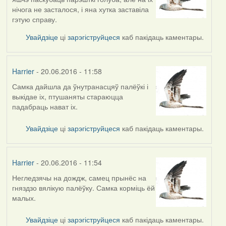
нічога не засталося, і яна хутка заставіла
гэтую справу.
Увайдзіце
ці
зарэгіструйцеся
каб пакідаць каментары.
Harrier
- 20.06.2016 - 11:58
Самка дайшла да ўнутранасцяў палёўкі і
выкідае іх, птушаняты стараюцца
падабраць нават іх.
Увайдзіце
ці
зарэгіструйцеся
каб пакідаць каментары.
Harrier
- 20.06.2016 - 11:54
Негледзячы на дождж, самец прынёс на
гняздзо вялікую палёўку. Самка корміць ёй
малых.
Увайдзіце
ці
зарэгіструйцеся
каб пакідаць каментары.