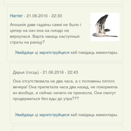
Harrier
- 21.06.2016 - 22:30
Апошнія дзве гадзіны самкі не было і
In
цяпер на нач яна на гняздо не
reply
вярнулася. Варта чакаць наступныя
to
страты на раніцу?
by
Harrier
Увайдзіце
ці
зарэгіструйцеся
каб пакідаць каментары.
Дарья (госць)
- 21.06.2016 - 22:43
Она отсутствовала не два часа, а с половины пятого
In
вечера! Она прилетала часа два назад, не покормила
reply
их вообще, и сейчас ничего не принесла. Они смогут
to
продержаться без еды до утра???
by
Harrier
Увайдзіце
ці
зарэгіструйцеся
каб пакідаць каментары.