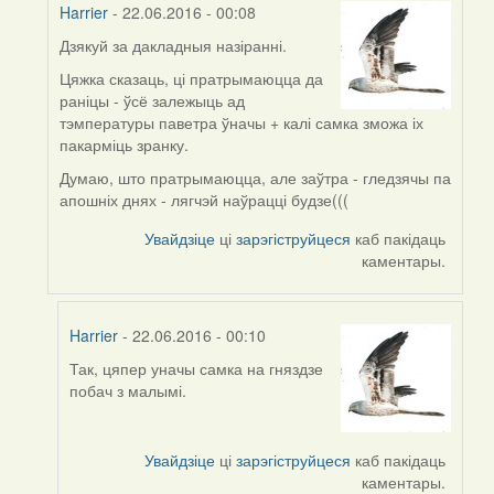
Harrier
- 22.06.2016 - 00:08
Дзякуй за дакладныя назіранні.
In
reply
Цяжка сказаць, ці пратрымаюцца да
to
раніцы - ўсё залежыць ад
by
тэмпературы паветра ўначы + калі самка зможа іх
Дарья
пакарміць зранку.
(госць)
Думаю, што пратрымаюцца, але заўтра - гледзячы па
апошніх днях - лягчэй наўрацці будзе(((
Увайдзіце
ці
зарэгіструйцеся
каб пакідаць
каментары.
Harrier
- 22.06.2016 - 00:10
Так, цяпер уначы самка на гняздзе
In
побач з малымі.
reply
to
by
Увайдзіце
ці
зарэгіструйцеся
каб пакідаць
Harrier
каментары.