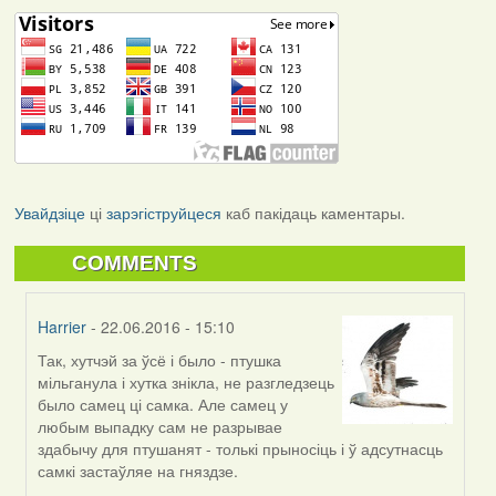
Увайдзіце
ці
зарэгіструйцеся
каб пакідаць каментары.
COMMENTS
Harrier
- 22.06.2016 - 15:10
Так, хутчэй за ўсё і было - птушка
In
мільганула і хутка знікла, не разгледзець
reply
было самец ці самка. Але самец у
to
любым выпадку сам не разрывае
by
здабычу для птушанят - толькі прыносіць і ў адсутнасць
Дарья
самкі застаўляе на гняздзе.
(госць)