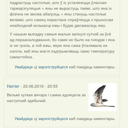
падрастуць настолькі, што ў іх усталюецца ўласная
тэрмарэгуляцыя + яны не вырастуць такімі, што яна іх
фізічна не зможа абагрэць + яны стануць настолькі
вялікімі, што самец перастане спраўляцца з прыносам
неабходнай колькасці ежы і будзе дапамагаць яму.
У нашым выпадку самыя малыя загінулі хутчэй за ўсё
ад пераахалоджання, бо самкі не было на гняздзе і яна
іх не грэла, а той ежы, якую яна сама ўпалявала не
хапіла, каб яны маглі падтрымліваць сваю тэмпературу
самастойна.
Увайдзіце
ці
зарэгіструйцеся
каб пакідаць каментары.
Harrier
- 20.06.2016 - 20:55
Вельмі хуткая вячэра і самка адляцела за
наступнай здабычай.
Увайдзіце
ці
зарэгіструйцеся
каб пакідаць каментары.