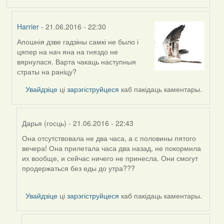
Harrier
- 21.06.2016 - 22:30
Апошнія дзве гадзіны самкі не было і
In
цяпер на нач яна на гняздо не
reply
вярнулася. Варта чакаць наступныя
to
страты на раніцу?
by
Harrier
Увайдзіце
ці
зарэгіструйцеся
каб пакідаць каментары.
Дарья (госць)
- 21.06.2016 - 22:43
Она отсутствовала не два часа, а с половины пятого
In
вечера! Она прилетала часа два назад, не покормила
reply
их вообще, и сейчас ничего не принесла. Они смогут
to
продержаться без еды до утра???
by
Harrier
Увайдзіце
ці
зарэгіструйцеся
каб пакідаць каментары.