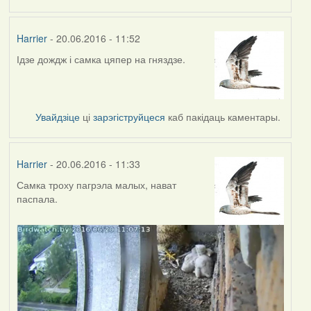
Harrier
- 20.06.2016 - 11:52
Ідзе дождж і самка цяпер на гняздзе.
Увайдзіце
ці
зарэгіструйцеся
каб пакідаць каментары.
Harrier
- 20.06.2016 - 11:33
Самка троху пагрэла малых, нават
паспала.