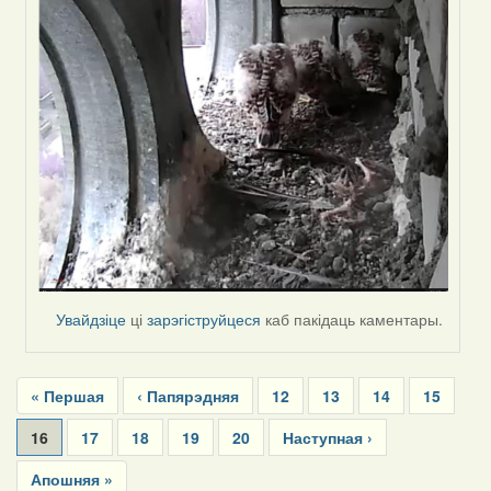
Увайдзіце
ці
зарэгіструйцеся
каб пакідаць каментары.
Pagination
First
« Першая
Previous
‹ Папярэдняя
Page
12
Page
13
Page
14
Page
15
page
page
Current
16
Page
17
Page
18
Page
19
Page
20
Next
Наступная ›
page
page
Last
Апошняя »