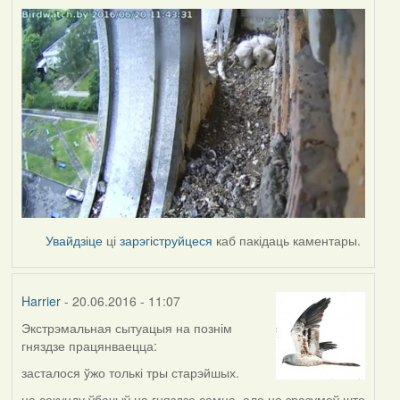
Увайдзіце
ці
зарэгіструйцеся
каб пакідаць каментары.
Harrier
- 20.06.2016 - 11:07
Экстрэмальная сытуацыя на познім
гняздзе працянваецца:
засталося ўжо толькі тры старэйшых.
на секунду ўбачыў на гняздзе самца, але не зразумеў што