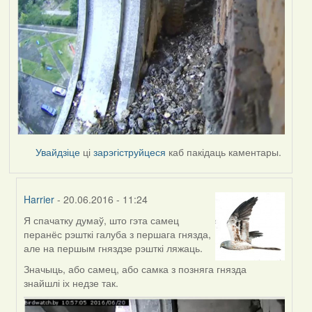
Увайдзіце
ці
зарэгіструйцеся
каб пакідаць каментары.
Harrier
- 20.06.2016 - 11:24
Я спачатку думаў, што гэта самец
In
перанёс рэшткі галуба з першага гнязда,
reply
але на першым гняздзе рэшткі ляжаць.
to
by
Значыць, або самец, або самка з позняга гнязда
Harrier
знайшлі іх недзе так.