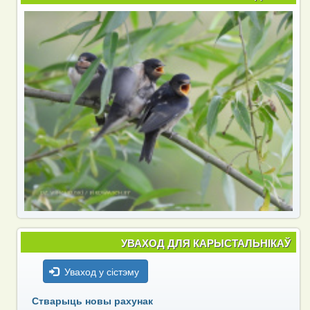
УВАХОД ДЛЯ КАРЫСТАЛЬНІКАЎ
Уваход у сістэму
Стварыць новы рахунак