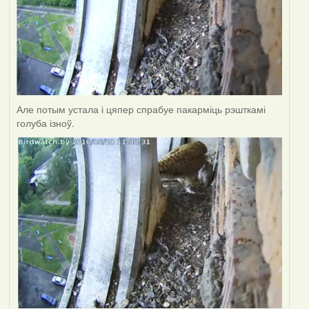
Але потым устала і цяпер спрабуе пакарміць рэшткамі
голуба ізноў.