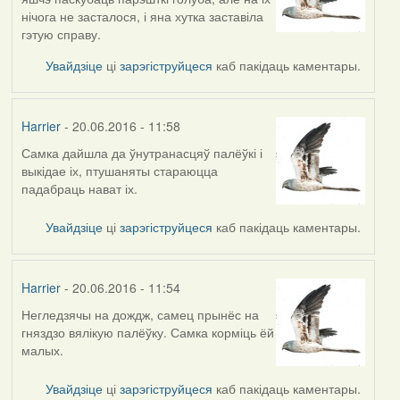
нічога не засталося, і яна хутка заставіла
гэтую справу.
Увайдзіце
ці
зарэгіструйцеся
каб пакідаць каментары.
Harrier
- 20.06.2016 - 11:58
Самка дайшла да ўнутранасцяў палёўкі і
выкідае іх, птушаняты стараюцца
падабраць нават іх.
Увайдзіце
ці
зарэгіструйцеся
каб пакідаць каментары.
Harrier
- 20.06.2016 - 11:54
Негледзячы на дождж, самец прынёс на
гняздзо вялікую палёўку. Самка корміць ёй
малых.
Увайдзіце
ці
зарэгіструйцеся
каб пакідаць каментары.