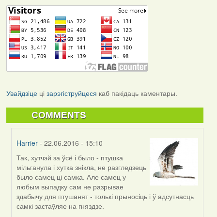
Увайдзіце
ці
зарэгіструйцеся
каб пакідаць каментары.
COMMENTS
Harrier
- 22.06.2016 - 15:10
Так, хутчэй за ўсё і было - птушка
In
мільганула і хутка знікла, не разгледзець
reply
было самец ці самка. Але самец у
to
любым выпадку сам не разрывае
by
здабычу для птушанят - толькі прыносіць і ў адсутнасць
Дарья
самкі застаўляе на гняздзе.
(госць)