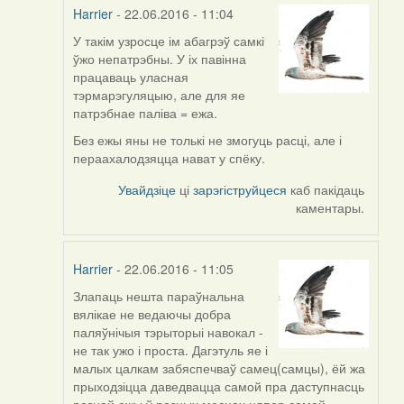
Harrier
- 22.06.2016 - 11:04
У такім узросце ім абагрэў самкі
In
ўжо непатрэбны. У іх павінна
reply
працаваць уласная
to
тэрмарэгуляцыю, але для яе
by
патрэбнае паліва = ежа.
Дарья
(госць)
Без ежы яны не толькі не змогуць расці, але і
пераахалодзяцца нават у спёку.
Увайдзіце
ці
зарэгіструйцеся
каб пакідаць
каментары.
Harrier
- 22.06.2016 - 11:05
Злапаць нешта параўнальна
In
вялікае не ведаючы добра
reply
паляўнічыя тэрыторыі навокал -
to
не так ужо і проста. Дагэтуль яе і
by
малых цалкам забяспечваў самец(самцы), ёй жа
Дарья
прыходзіцца даведвацца самой пра даступнасць
(госць)
рознай ежы ў розных месцах цяпер самой.