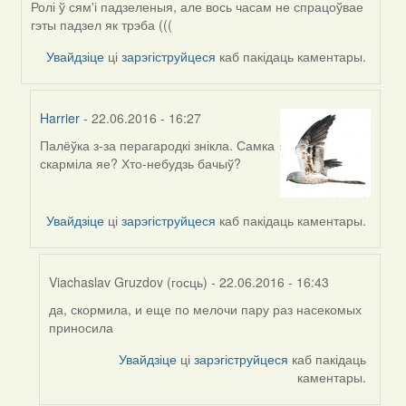
Ролі ў сям'і падзеленыя, але вось часам не спрацоўвае
гэты падзел як трэба (((
Увайдзіце
ці
зарэгіструйцеся
каб пакідаць каментары.
Harrier
- 22.06.2016 - 16:27
Палёўка з-за перагародкі знікла. Самка
In
скарміла яе? Хто-небудзь бачыў?
reply
to
by
Увайдзіце
ці
зарэгіструйцеся
каб пакідаць каментары.
Harrier
Viachaslav Gruzdov (госць)
- 22.06.2016 - 16:43
да, скормила, и еще по мелочи пару раз насекомых
In
приносила
reply
to
Увайдзіце
ці
зарэгіструйцеся
каб пакідаць
by
каментары.
Harrier