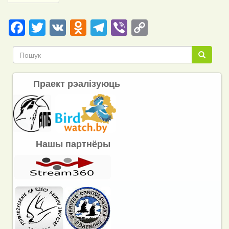
page
Facebook
Twitter
VK
Odnoklassniki
Telegram
Viber
Copy
Link
Пошук
Пошук
Праект рэалізуюць
Нашы партнёры