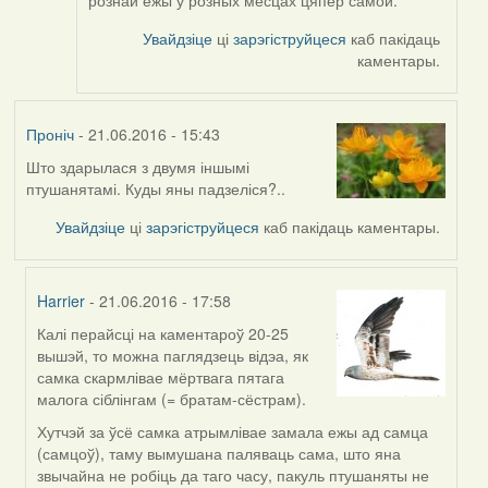
Увайдзіце
ці
зарэгіструйцеся
каб пакідаць
каментары.
Проніч
- 21.06.2016 - 15:43
Што здарылася з двумя іншымі
птушанятамі. Куды яны падзеліся?..
Увайдзіце
ці
зарэгіструйцеся
каб пакідаць каментары.
Harrier
- 21.06.2016 - 17:58
Калі перайсці на каментароў 20-25
In
вышэй, то можна паглядзець відэа, як
reply
самка скармлівае мёртвага пятага
to
малога сіблінгам (= братам-сёстрам).
by
Проніч
Хутчэй за ўсё самка атрымлівае замала ежы ад самца
(самцоў), таму вымушана паляваць сама, што яна
звычайна не робіць да таго часу, пакуль птушаняты не