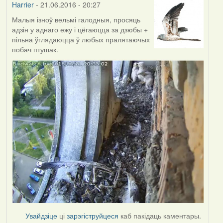
Harrier
- 21.06.2016 - 20:27
Малыя ізноў вельмі галодныя, просяць
адзін у аднаго ежу і цёгаюцца за дзюбы +
пільна ўглядаюцца ў любых пралятаючых
побач птушак.
Увайдзіце
ці
зарэгіструйцеся
каб пакідаць каментары.