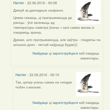
Harrier
- 22.06.2016 - 00:08
Дзякуй за дакладныя назіранні.
In
reply
Цяжка сказаць, ці пратрымаюцца да
to
раніцы - ўсё залежыць ад
by
тэмпературы паветра ўначы + калі самка зможа іх
Дарья
пакарміць зранку.
(госць)
Думаю, што пратрымаюцца, але заўтра - гледзячы па
апошніх днях - лягчэй наўрацці будзе(((
Увайдзіце
ці
зарэгіструйцеся
каб пакідаць
каментары.
Harrier
- 22.06.2016 - 00:10
Так, цяпер уначы самка на гняздзе
In
побач з малымі.
reply
to
by
Увайдзіце
ці
зарэгіструйцеся
каб пакідаць
Harrier
каментары.