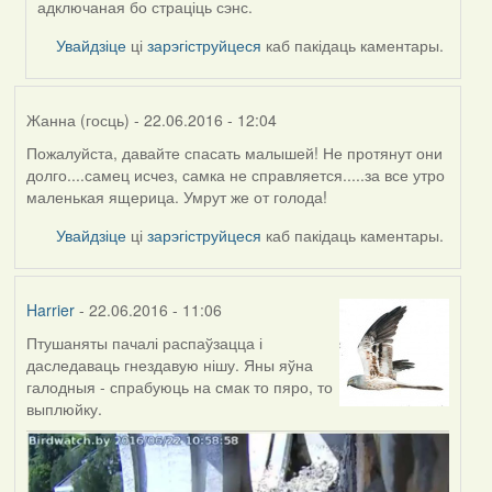
адключаная бо страціць сэнс.
Увайдзіце
ці
зарэгіструйцеся
каб пакідаць каментары.
Жанна (госць)
- 22.06.2016 - 12:04
Пожалуйста, давайте спасать малышей! Не протянут они
долго....самец исчез, самка не справляется.....за все утро
маленькая ящерица. Умрут же от голода!
Увайдзіце
ці
зарэгіструйцеся
каб пакідаць каментары.
Harrier
- 22.06.2016 - 11:06
Птушаняты пачалі распаўзацца і
даследаваць гнездавую нішу. Яны яўна
галодныя - спрабуюць на смак то пяро, то
выплюйку.