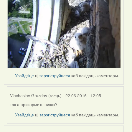
Увайдзіце
ці
зарэгіструйцеся
каб пакідаць каментары.
Viachaslav Gruzdov (госць)
- 22.06.2016 - 12:05
так а прикормить никак?
In
reply
Увайдзіце
ці
зарэгіструйцеся
каб пакідаць каментары.
to
by
Harrier