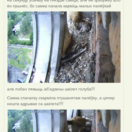
ён прынёс, бо самка пачала карміць малых палёўкай
але побач ляжыць аб'едзены шкілет голуба!!!
Самка спачатку скарміла птушанятам палёўку, а цяпер
нешта адрывае са шкілета!!!!