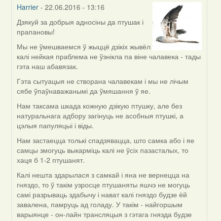
Harrier
- 22.06.2016 - 13:16
Дзякуй за добрыя адносіны да птушак і
In
прапановы!
reply
to
Мы не ўмешваемся ў жыццё дзікіх жывёл
by
калі нейкая праблема не ўзнікла па віне чалавека - тады
Жанна
гэта наш абавязак.
(госць)
Гэта сытуацыя не створана чалавекам і мы не лічым
сябе ўпаўнаважанымі да ўмяшання ў яе.
Нам таксама шкада кожную дзікую птушку, але без
натуральнага адбору загінуць не асобныя птушкі, а
цэлыя папуляцыі і віды.
Нам застаецца толькі спадзявацца, што самка або і яе
самцы змогуць выкарміць калі не ўсіх пазасталых, то
хаця б 1-2 птушанят.
Калі нешта здарылася з самкай і яна не вернецца на
гняздо, то ў такім узросце птушаняты яшчэ не могуць
самі разрываць здабычу і нават калі гняздо будзе ёй
завалена, памруць ад голаду. У такім - найгоршым
варыянце - он-лайн трансляцыя з гэтага гнязда будзе