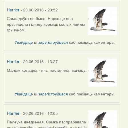
Harrier
- 20.06.2016 - 20:52
Самкі доўга не было. Нарэшце яна
прыляцела і цяпер корміць малых нейкім
грызуном.
Увайдзіце
ці
зарэгіструйцеся
каб пакідаць каментары.
Harrier
- 20.06.2016 - 13:27
Малым холадна - яны пастаянна пішчаць.
Увайдзіце
ці
зарэгіструйцеся
каб пакідаць каментары.
Harrier
- 20.06.2016 - 12:05
Палёўка даедзеная. Самка паспрабавала
яшчэ паскубаць парэшткі голуба, але на іх