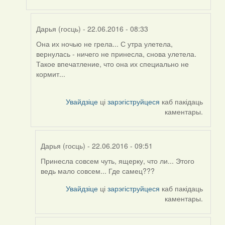
Дарья (госць)
- 22.06.2016 - 08:33
Она их ночью не грела... С утра улетела,
In
вернулась - ничего не принесла, снова улетела.
reply
Такое впечатление, что она их специально не
to
кормит...
by
Harrier
Увайдзіце
ці
зарэгіструйцеся
каб пакідаць
каментары.
Дарья (госць)
- 22.06.2016 - 09:51
Принесла совсем чуть, ящерку, что ли... Этого
In
ведь мало совсем... Где самец???
reply
to
Увайдзіце
ці
зарэгіструйцеся
каб пакідаць
by
каментары.
Дарья
(госць)