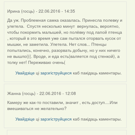
Ирина (госць)
- 22.06.2016 - 14:35
Да уж. Проблемная самка оказалась. Принесла полевку и
улетела. Спустя несколько минут вернулась, вероятно,
чтобы покормить малышей, но полёвку под лапой птенца
, который в это время уже сам пытался оторвать кусок от
мышки, не заметила. Улетела. Нет слов... Птенцы
попытались, конечно, разорвать добычу, но у них ничего
не вышло(((. Вроде, и еда есть(валяется под стенкой), а
толку нет! Переживаю очень(
Увайдзіце
ці
зарэгіструйцеся
каб пакідаць каментары.
Жанна (госць)
- 22.06.2016 - 12:08
Камеру же как-то поставили, значит , есть доступ....Или
вмешиваться не желательно?
Увайдзіце
ці
зарэгіструйцеся
каб пакідаць каментары.