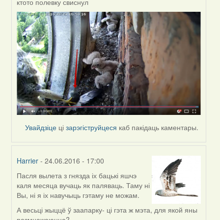
ктото полевку свиснул
In
reply
to
by
Жанна
(госць)
Увайдзіце
ці
зарэгіструйцеся
каб пакідаць каментары.
Harrier
- 24.06.2016 - 17:00
Пасля вылета з гнязда іх бацькі яшчэ
In
каля месяца вучаць як паляваць. Таму ні
reply
Вы, ні я іх навучыць гэтаму не можам.
to
by
А весьці жыццё ў заапарку- ці гэта ж мэта, для якой яны
Жанна
размнажаюцца?