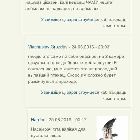
нашмат цікавей, калі ведаеш ЧАМУ нешта
адбылася ці надварот, не адбылася.
Увайдзіце
ці
зарэгіструйцеся
каб пакідаць
каментары.
Viachaslav Gruzdov
- 24.06.2016 - 23:03
гнездо это само по себе опасное. на 2 камере
In
визуально гораздо больше места внутри. К
reply
сожалению, мне кажется это не последний
to
выпавший птенец. Скоро им сложно будет
by
разминуться в проходе.
Harrier
Увайдзіце
ці
зарэгіструйцеся
каб пакідаць
каментары.
Harrier
- 25.06.2016 - 00:17
Насамрэч гэта вялікая для
In
пустальгі ніша.
reply