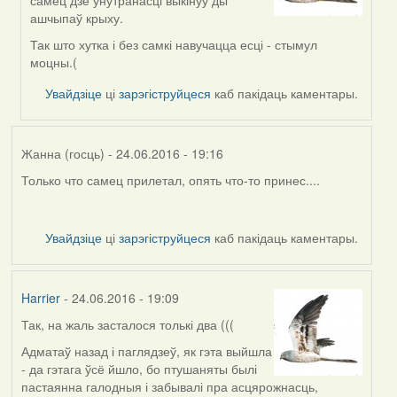
самец дзе ўнутранасці выкінуў ды
to
ашчыпаў крыху.
by
Harrier
Так што хутка і без самкі навучацца есці - стымул
моцны.(
Увайдзіце
ці
зарэгіструйцеся
каб пакідаць каментары.
Жанна (госць)
- 24.06.2016 - 19:16
Только что самец прилетал, опять что-то принес....
Увайдзіце
ці
зарэгіструйцеся
каб пакідаць каментары.
Harrier
- 24.06.2016 - 19:09
Так, на жаль засталося толькі два (((
Адматаў назад і паглядзеў, як гэта выйшла
- да гэтага ўсё йшло, бо птушаняты былі
пастаянна галодныя і забывалі пра асцярожнасць,