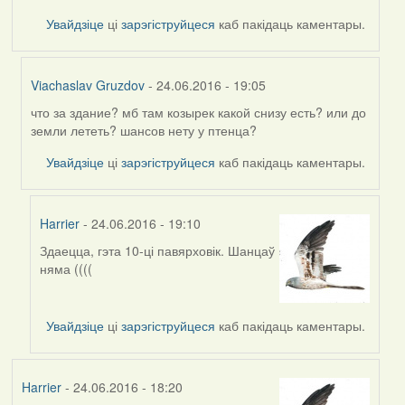
Увайдзіце
ці
зарэгіструйцеся
каб пакідаць каментары.
Viachaslav Gruzdov
- 24.06.2016 - 19:05
что за здание? мб там козырек какой снизу есть? или до
In
земли лететь? шансов нету у птенца?
reply
to
Увайдзіце
ці
зарэгіструйцеся
каб пакідаць каментары.
by
Жанна
(госць)
Harrier
- 24.06.2016 - 19:10
Здаецца, гэта 10-ці павярховік. Шанцаў
In
няма ((((
reply
to
by
Увайдзіце
ці
зарэгіструйцеся
каб пакідаць каментары.
Viachaslav
Gruzdov
Harrier
- 24.06.2016 - 18:20