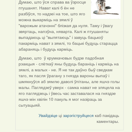
Думаю, што ўся справа ва ўзросце
In
птушанят. Нават калі б ён не
reply
разбіўся, то надзеі на тое, што яго
to
можна выкарміць на зямлі ў
by
"варожым атачэнні" блізкая да нуля. Таму і ўвагу
Дарья
звяртаць, напэўна, няварта. Калі ж птушаняты
выпадаюць ці "вылятаюць" і завуць бацькоў
пакарміць нават з зямлі, то бацькі будуць старацца
абараняць і будуць карміць.
Думаю, што ў крумкачовых будзе падобная
рэакцыя - слёткаў яны будуць бараніць і карміць на
зямлі, а малых - не. Я не так даўно быў сведкам
таго, як пасля ўрагану з гнязда вароны выпаў і
шмякнуўся аб зямлю даволі ўпітаны, але яшчэ голы
малы. Паглядзеў уверх - самка нават не зляцела на
яго паглядзець і ўвесь час заставалася на гняздзе
яшчэ мін хвілін 10 пакуль я мог назіраць за
сытуацыяй.
Увайдзіце
ці
зарэгіструйцеся
каб пакідаць
каментары.