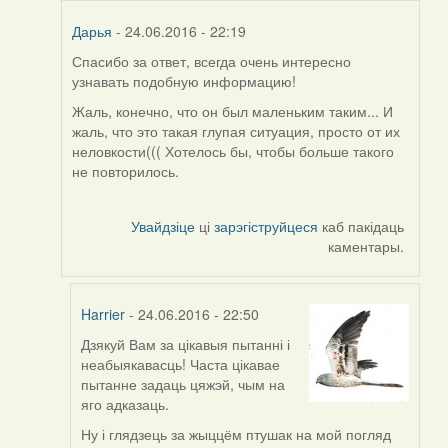
Дарья
- 24.06.2016 - 22:19
Спасибо за ответ, всегда очень интересно
In
узнавать подобную информацию!
reply
to
Жаль, конечно, что он был маленьким таким... И
by
жаль, что это такая глупая ситуация, просто от их
Harrier
неловкости((( Хотелось бы, чтобы больше такого
не повторилось.
Увайдзіце
ці
зарэгіструйцеся
каб пакідаць
каментары.
Harrier
- 24.06.2016 - 22:50
Дзякуй Вам за цікавыя пытанні і
In
неабыякавасць! Часта цікавае
reply
пытанне задаць цяжэй, чым на
to
яго адказаць.
by
Дарья
Ну і глядзець за жыццём птушак на мой погляд