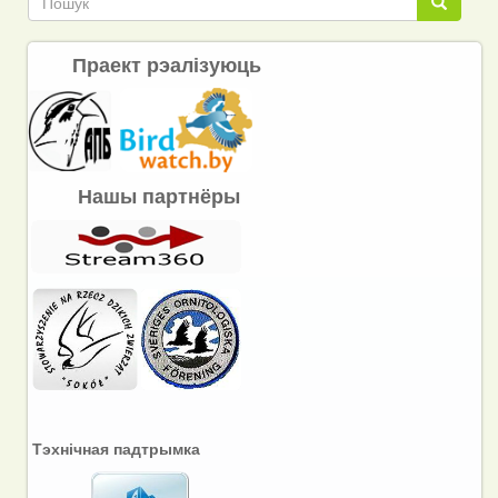
Пошук
Праект рэалізуюць
Нашы партнёры
Тэхнічная падтрымка