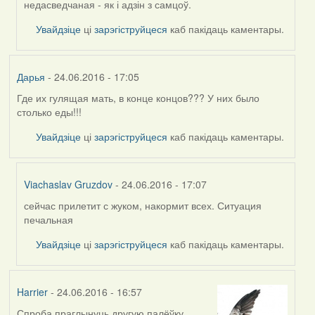
by
недасведчаная - як і адзін з самцоў.
Viachaslav
Увайдзіце
ці
зарэгіструйцеся
каб пакідаць каментары.
Gruzdov
Дарья
- 24.06.2016 - 17:05
Где их гулящая мать, в конце концов??? У них было
столько еды!!!
Увайдзіце
ці
зарэгіструйцеся
каб пакідаць каментары.
Viachaslav Gruzdov
- 24.06.2016 - 17:07
сейчас прилетит с жуком, накормит всех. Ситуация
In
печальная
reply
to
Увайдзіце
ці
зарэгіструйцеся
каб пакідаць каментары.
by
Дарья
Harrier
- 24.06.2016 - 16:57
Спроба праглынуць другую палёўку