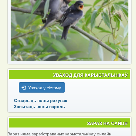
УВАХОД ДЛЯ КАРЫСТАЛЬНІКАЎ
Уваход у сістэму
Стварыць новы рахунак
Запытаць новы пароль
ЗАРАЗ НА САЙЦЕ
Зараз няма зарэгістраваных карыстальнікаў онлайн.