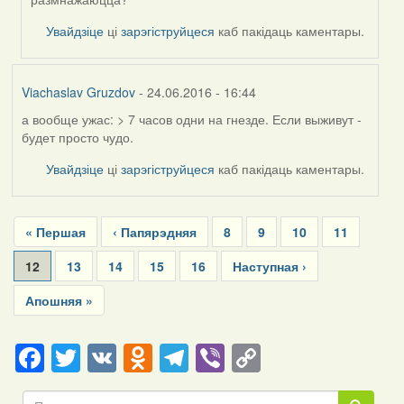
(госць)
Увайдзіце
ці
зарэгіструйцеся
каб пакідаць каментары.
Viachaslav Gruzdov
- 24.06.2016 - 16:44
а вообще ужас: > 7 часов одни на гнезде. Если выживут -
будет просто чудо.
Увайдзіце
ці
зарэгіструйцеся
каб пакідаць каментары.
Pagination
First
« Першая
Previous
‹ Папярэдняя
Page
8
Page
9
Page
10
Page
11
page
page
Current
12
Page
13
Page
14
Page
15
Page
16
Next
Наступная ›
page
page
Last
Апошняя »
page
Facebook
Twitter
VK
Odnoklassniki
Telegram
Viber
Copy
Link
Пошук