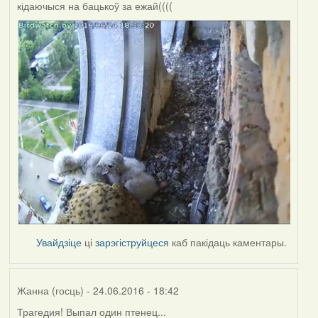
кідаючыся на бацькоў за ежай((((
Увайдзіце
ці
зарэгіструйцеся
каб пакідаць каментары.
Жанна (госць)
- 24.06.2016 - 18:42
Трагедия! Выпал один птенец...