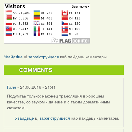
Увайдзіце
ці
зарэгіструйцеся
каб пакідаць каментары.
COMMENTS
Галя
- 24.06.2016 - 21:41
Подумтаь только: наконец трансляция в хорошем
качестве, со звуком - да ещё и с таким драматичным
сюжетом!..
Увайдзіце
ці
зарэгіструйцеся
каб пакідаць каментары.