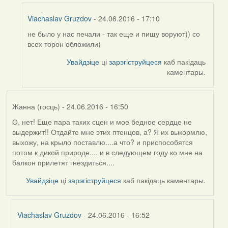
Viachaslav Gruzdov
- 24.06.2016 - 17:10
не было у нас печали - так еще и пищу воруют)) со
In
всех торон обложили)
reply
to
Увайдзіце
ці
зарэгіструйцеся
каб пакідаць
by
каментары.
Harrier
Жанна (госць)
- 24.06.2016 - 16:50
О, нет! Еще пара таких сцен и мое бедное сердце не
выдержит!! Отдайте мне этих птенцов, а? Я их выкормлю,
выхожу, на крыло поставлю....а что? и приспособятся
потом к дикой природе.... и в следующем году ко мне на
балкон прилетят гнездиться....
Увайдзіце
ці
зарэгіструйцеся
каб пакідаць каментары.
Viachaslav Gruzdov
- 24.06.2016 - 16:52