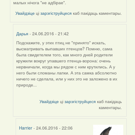
by
малых нічога "не адбірае".
Viachaslav
Увайдзіце
ці
зарэгіструйцеся
каб пакідаць каментары.
Gruzdov
Дарья
- 24.06.2016 - 21:42
Подскажите, у этих птиц не "принято" искать,
In
высматривать выпавших птенцов? Помню, сама
reply
была свидетелем того, как много дней родители
to
кружили вокруг упавшего птенца-ворона: очень
by
нервничали, когда мы рядом с ним крутились. А у
Harrier
него были сломаны лапки. А эта самка абсолютно
ничего не сделала, или у них это не заложено в их
природе...
Увайдзіце
ці
зарэгіструйцеся
каб пакідаць
каментары.
Harrier
- 24.06.2016 - 22:06