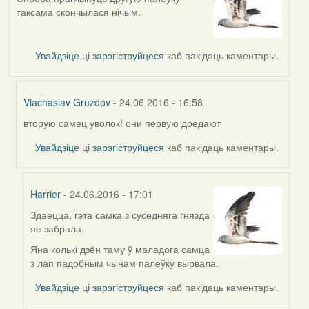
таксама скончылася нічым.
Увайдзіце
ці
зарэгіструйцеся
каб пакідаць каментары.
Viachaslav Gruzdov
- 24.06.2016 - 16:58
вторую самец уволок! они первую доедают
In
reply
Увайдзіце
ці
зарэгіструйцеся
каб пакідаць каментары.
to
by
Harrier
Harrier
- 24.06.2016 - 17:01
Здаецца, гэта самка з суседняга гнязда
In
яе забрала.
reply
to
Яна колькі дзён таму ў маладога самца
by
з лап падобным чынам палёўку вырвала.
Viachaslav
Увайдзіце
ці
зарэгіструйцеся
каб пакідаць каментары.
Gruzdov