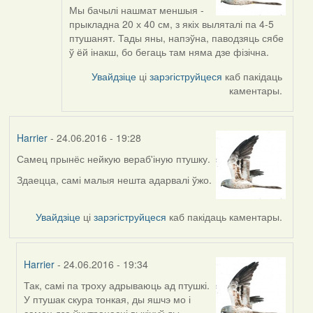
to
Мы бачылі нашмат меншыя -
by
прыкладна 20 х 40 см, з якіх выляталі па 4-5
Viachaslav
птушанят. Тады яны, напэўна, паводзяць сябе
Gruzdov
ў ёй інакш, бо бегаць там няма дзе фізічна.
Увайдзіце
ці
зарэгіструйцеся
каб пакідаць
каментары.
Harrier
- 24.06.2016 - 19:28
Самец прынёс нейкую вераб'іную птушку.
Здаецца, самі малыя нешта адарвалі ўжо.
Увайдзіце
ці
зарэгіструйцеся
каб пакідаць каментары.
Harrier
- 24.06.2016 - 19:34
Так, самі па троху адрываюць ад птушкі.
In
У птушак скура тонкая, ды яшчэ мо і
reply