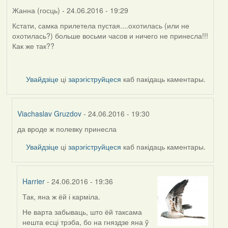
Жанна (госць)
- 24.06.2016 - 19:29
Кстати, самка прилетела пустая....охотилась (или не
охотилась?) больше восьми часов и ничего не принесла!!!
Как же так??
Увайдзіце
ці
зарэгіструйцеся
каб пакідаць каментары.
Viachaslav Gruzdov
- 24.06.2016 - 19:30
да вроде ж полевку принесла
In
reply
Увайдзіце
ці
зарэгіструйцеся
каб пакідаць каментары.
to
by
Жанна
Harrier
- 24.06.2016 - 19:36
(госць)
Так, яна ж ёй і карміла.
In
reply
Не варта забываць, што ёй таксама
to
нешта есці трэба, бо на гняздзе яна ў