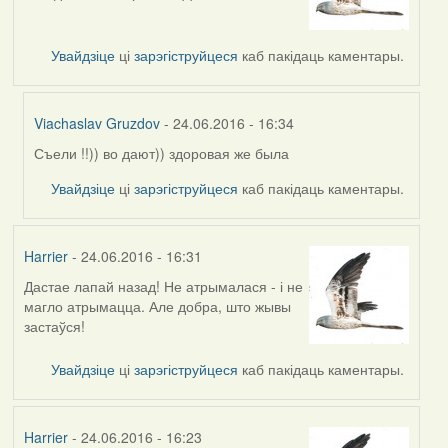
Увайдзіце
ці
зарэгіструйцеся
каб пакідаць каментары.
Viachaslav Gruzdov
- 24.06.2016 - 16:34
Съели !!)) во дают)) здоровая же была
In
reply
Увайдзіце
ці
зарэгіструйцеся
каб пакідаць каментары.
to
by
Harrier
Harrier
- 24.06.2016 - 16:31
Дастае лапай назад! Не атрымалася - і не
магло атрымацца. Але добра, што жывы
застаўся!
Увайдзіце
ці
зарэгіструйцеся
каб пакідаць каментары.
Harrier
- 24.06.2016 - 16:23