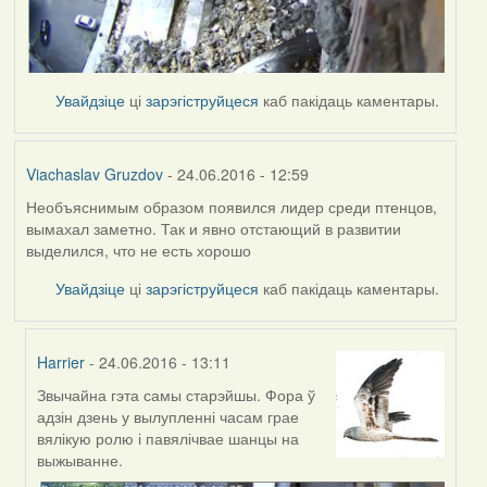
Увайдзіце
ці
зарэгіструйцеся
каб пакідаць каментары.
Viachaslav Gruzdov
- 24.06.2016 - 12:59
Необъяснимым образом появился лидер среди птенцов,
вымахал заметно. Так и явно отстающий в развитии
выделился, что не есть хорошо
Увайдзіце
ці
зарэгіструйцеся
каб пакідаць каментары.
Harrier
- 24.06.2016 - 13:11
Звычайна гэта самы старэйшы. Фора ў
In
адзін дзень у вылупленні часам грае
reply
вялікую ролю і павялічвае шанцы на
to
выжыванне.
by