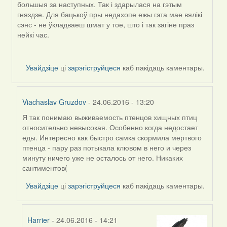
большыя за наступных. Так і здарылася на гэтым
гняздзе. Для бацькоў пры недахопе ежы гэта мае вялікі
сэнс - не ўкладваеш шмат у тое, што і так загіне праз
нейкі час.
Увайдзіце
ці
зарэгіструйцеся
каб пакідаць каментары.
Viachaslav Gruzdov
- 24.06.2016 - 13:20
Я так понимаю выживаемость птенцов хищных птиц
In
относительно невысокая. Особенно когда недостает
reply
еды. Интересно как быстро самка скормила мертвого
to
птенца - пару раз потыкала клювом в него и через
by
минуту ничего уже не осталось от него. Никаких
Harrier
сантиментов(
Увайдзіце
ці
зарэгіструйцеся
каб пакідаць каментары.
Harrier
- 24.06.2016 - 14:21