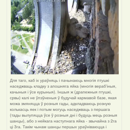
Viachaslav
Gruzdov
Для таго, каб іх ураўняць і пачынаюць многія птушкі
наседжваць кладку з апошняга яйка (многія вераб'іныя,
качыныя і ўсе курыныя). Іншыя ж (драпежныя птушкі,
срвы) калі не ўпэўненыя ў будучай кармавой базе, якая
можа змяняцца ў розныя гады, адкладваюць розную
колькасць яек і потым могуць наседжваць з першага
(тады вылупяцца ўсе ў розныя дні і будуць мець розныя
шанцы), або з нейкага наступнага яйка - звычайна з 2га
ці 3га. Такім чынам шанцы першых ураўніваюцца і