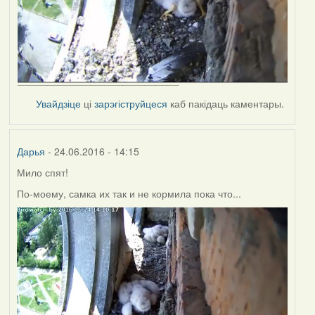
Увайдзіце
ці
зарэгіструйцеся
каб пакідаць каментары.
Дарья
- 24.06.2016 - 14:15
Мило спят!
По-моему, самка их так и не кормила пока что...