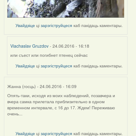
Увайдзіце
ці
зарэгіструйцеся
каб пакідаць каментары.
Viachaslav Gruzdov
- 24.06.2016 - 16:18
или съест или погибнет птенец сейчас
In
reply
Увайдзіце
ці
зарэгіструйцеся
каб пакідаць каментары.
to
by
Harrier
Жанна (госць)
- 24.06.2016 - 16:09
Опять-таки, исходя из моих наблюдений, позавчера и
вчера самка прилетала приблизительно в одном
временном интервале, с 16 до 17. Ждем! Переживаю
очень...
Увайдзіце
ці
зарэгіструйцеся
каб пакідаць каментары.