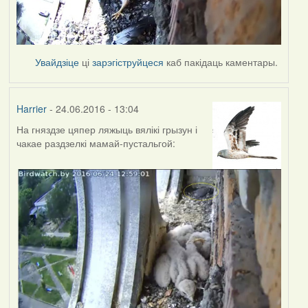
Увайдзіце
ці
зарэгіструйцеся
каб пакідаць каментары.
Harrier
- 24.06.2016 - 13:04
На гняздзе цяпер ляжыць вялікі грызун і
чакае раздзелкі мамай-пустальгой: