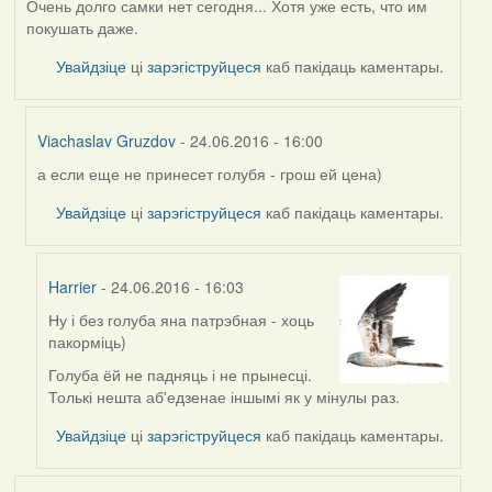
Очень долго самки нет сегодня... Хотя уже есть, что им
покушать даже.
Увайдзіце
ці
зарэгіструйцеся
каб пакідаць каментары.
Viachaslav Gruzdov
- 24.06.2016 - 16:00
а если еще не принесет голубя - грош ей цена)
In
reply
Увайдзіце
ці
зарэгіструйцеся
каб пакідаць каментары.
to
by
Дарья
Harrier
- 24.06.2016 - 16:03
Ну і без голуба яна патрэбная - хоць
In
пакорміць)
reply
to
Голуба ёй не падняць і не прынесці.
by
Толькі нешта аб'едзенае іншымі як у мінулы раз.
Viachaslav
Увайдзіце
ці
зарэгіструйцеся
каб пакідаць каментары.
Gruzdov