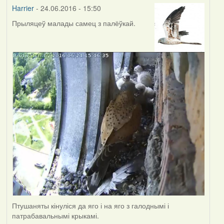
Harrier
- 24.06.2016 - 15:50
Прыляцеў малады самец з палёўкай.
Птушаняты кінуліся да яго і на яго з галоднымі і
патрабавальнымі крыкамі.