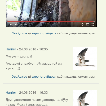
Увайдзіце
ці
зарэгіструйцеся
каб пакідаць каментары.
Harrier
- 24.06.2016 - 16:35
Фууууу - дасталі!
Але другі спрабуе паўтарыць той жа
нумар((((
Увайдзіце
ці
зарэгіструйцеся
каб пакідаць каментары.
Harrier
- 24.06.2016 - 16:33
Другі дапамагае часам дастаць палёўку
назад. Можа і атрымаецца.