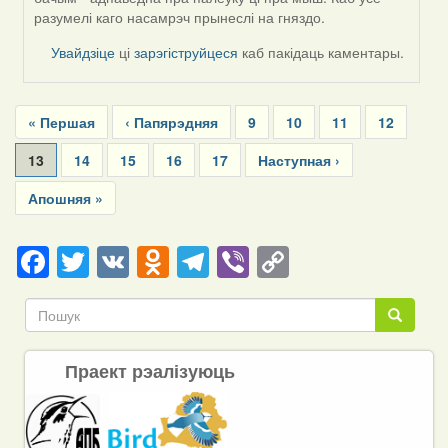
разумелі каго насамрэч прынеслі на гняздо.
Увайдзіце
ці
зарэгіструйцеся
каб пакідаць каментары.
Pagination
First
« Першая
Previous
‹ Папярэдняя
Page
9
Page
10
Page
11
Page
12
page
page
Current
13
Page
14
Page
15
Page
16
Page
17
Next
Наступная ›
page
page
Last
Апошняя »
page
Facebook
Twitter
VK
Odnoklassniki
Telegram
Viber
Copy
Link
Пошук
Пошук
Праект рэалізуюць