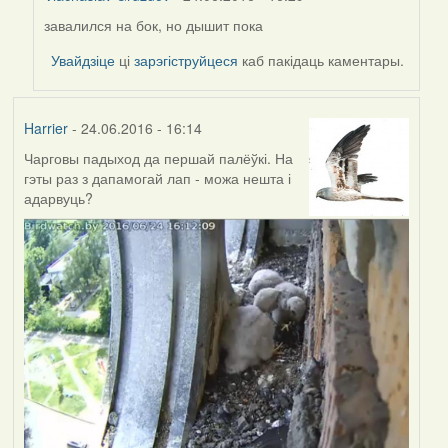
завалился на бок, но дышит пока
In
reply
Увайдзіце
ці
зарэгіструйцеся
каб пакідаць каментары.
to
by
Harrier
Harrier
- 24.06.2016 - 16:14
Чарговы падыход да першай палёўкі. На
гэты раз з дапамогай лап - можа нешта і
адарвуць?