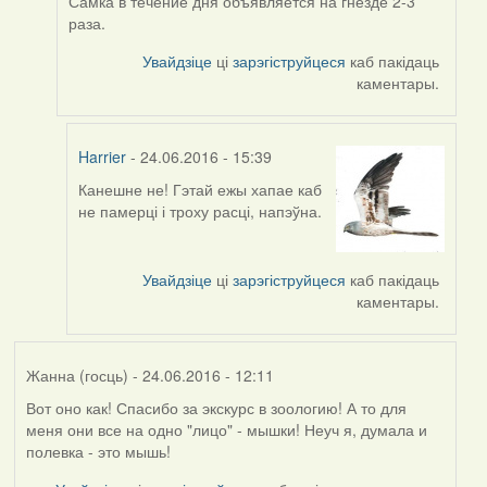
Самка в течение дня объявляется на гнезде 2-3
to
раза.
by
Harrier
Увайдзіце
ці
зарэгіструйцеся
каб пакідаць
каментары.
Harrier
- 24.06.2016 - 15:39
Канешне не! Гэтай ежы хапае каб
In
не памерці і троху расці, напэўна.
reply
to
by
Увайдзіце
ці
зарэгіструйцеся
каб пакідаць
Viachaslav
каментары.
Gruzdov
Жанна (госць)
- 24.06.2016 - 12:11
Вот оно как! Спасибо за экскурс в зоологию! А то для
меня они все на одно "лицо" - мышки! Неуч я, думала и
полевка - это мышь!