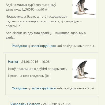
Адзін з малых сур'ёзна вырашыў
заглынуць ЦЭЛУЮ палёўку!
Незразумела было, ці то ён задохнецца
пад час гэтага няпростага працэсу, ці сапраўды -
праглыне.
Але сіблінг не даў гэта зрабіць - выцягвае здабычу з
дюбы.
Увайдзіце
ці
зарэгіструйцеся
каб пакідаць каментары.
Harrier
- 24.06.2016 - 16:26
Ізноў праглынае з доўгімі перарывамі.
In
reply
Цяжка на гэта глядзець ((((
to
by
Увайдзіце
ці
зарэгіструйцеся
каб пакідаць каментары.
Harrier
Viachaslav Gruzdov
- 24.06.2016 - 16:29