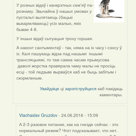
У розных відаў і канкрэтных сем'яў па-
In
рознаму. Звычайна ў нашых умовах у
reply
пустальгі вылятаюць (бацькі
to
выкармліваюць) усіх малых, якіх
by
бывае 4-6.
Viachaslav
Gruzdov
У іншых відаў сытуацыя троху горшая.
А наконт сантыментаў - так, няма на іх часу і сэнсу ў
іх. Калі пашукаць відэа пад нашымі іншымі
трансляцыямі, то там самка часам прымусова
даволі жорстка правярала чаму малы не просіць
есці - той ледзьве вырваўся каб не быць забітым і
скормленым.
Увайдзіце
ці
зарэгіструйцеся
каб пакідаць
каментары.
Viachaslav Gruzdov
- 24.06.2016 - 15:09
А 2-3 разовое питание, как на гнезде сейчас - это
In
нормальный режим? Чтот подсказывает, что нет.
reply