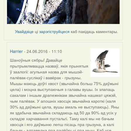
Увайдзіце
ці
зарэгіструйцеся
каб пакідаць каментары.
Harrier
- 24.06.2016 - 11:10
Шаноўныя сябры! Давайце
In
прытрымлмвацца назваў, якія прынятыя
reply
ў заалогіі: агульная назва для мышэй-
to
палёвак-суслікаў і вавёрак - грызуны.
by
Мышы маюць доўгі хвост (звычайна больш 75% даўжыні
Ирина
цела) і моцна выступаючыя з галавы вушы. Іх злапаць
сакалам і іншым драпежнікам звычайна нашмат цяжэй,
чым палёвак. У апошніх хвосцік звычайна кароткі (каля
30% ад даўжыні цела, вушы амаль не выступаюць). Яны
як здабыча звычайна складаюць ад 50 да 90% ад усіх у
складзе харчавання пустальгі. Таму калі мы не бачым
хвосцік і яго даўжыню лепш пісаць пра грызуна, а калі
бачым - адпаведна пра палёўку ці пра мыш. Каб усе