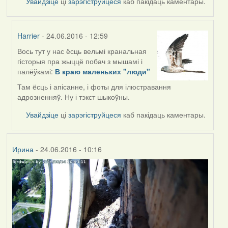
Увайдзіце
ці
зарэгіструйцеся
каб пакідаць каментары.
Harrier
- 24.06.2016 - 12:59
Вось тут у нас ёсць вельмі кранальная
In
гісторыя пра жыццё побач з мышамі і
reply
палёўкамі:
В краю маленьких "люди"
to
by
Там ёсць і апісанне, і фоты для ілюстравання
Жанна
адрозненняў. Ну і тэкст шыкоўны.
(госць)
Увайдзіце
ці
зарэгіструйцеся
каб пакідаць каментары.
Ирина
- 24.06.2016 - 10:16