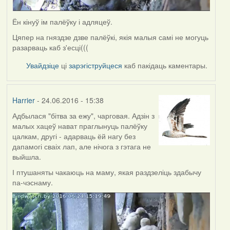
Ён кінуў ім палёўку і адляцеў.
Цяпер на гняздзе дзве палёўкі, якія малыя самі не могуць
разарваць каб з'есці(((
Увайдзіце
ці
зарэгіструйцеся
каб пакідаць каментары.
Harrier
- 24.06.2016 - 15:38
Адбылася "бітва за ежу", чарговая. Адзін з
малых хацеў нават праглынуць палёўку
цалкам, другі - адарваць ёй нагу без
дапамогі сваіх лап, але нічога з гэтага не
выйшла.
І птушаняты чакаюць на маму, якая раздзеліць здабычу
па-чэснаму.