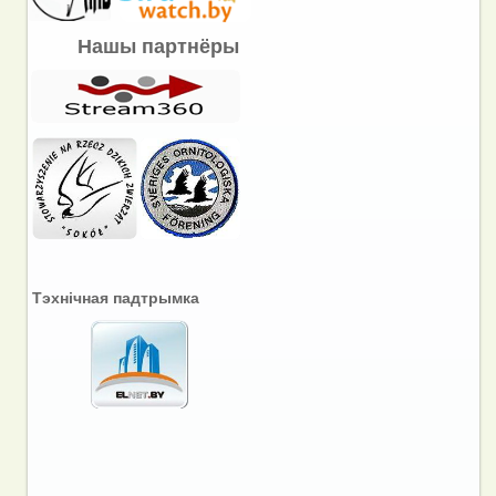
Нашы партнёры
Тэхнічная падтрымка