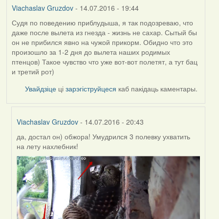
Viachaslav Gruzdov
- 14.07.2016 - 19:44
Судя по поведению приблудыша, я так подозреваю, что
даже после вылета из гнезда - жизнь не сахар. Сытый бы
он не прибился явно на чужой прикорм. Обидно что это
произошло за 1-2 дня до вылета наших родимых
птенцов) Такое чувство что уже вот-вот полетят, а тут бац
и третий рот)
Увайдзіце
ці
зарэгіструйцеся
каб пакідаць каментары.
Viachaslav Gruzdov
- 14.07.2016 - 20:43
да, достал он) обжора! Умудрился 3 полевку ухватить
In
на лету нахлебник!
reply
to
by
Viachaslav
Gruzdov