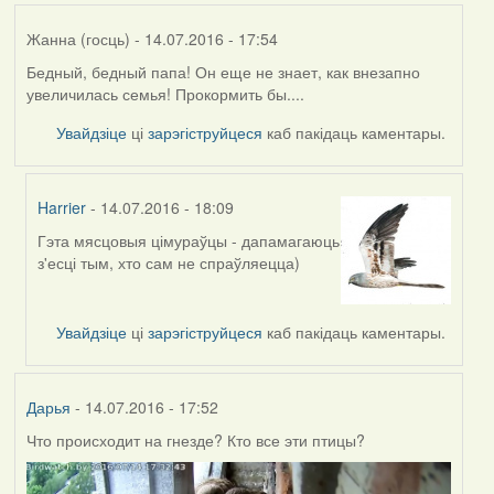
Жанна (госць)
- 14.07.2016 - 17:54
Бедный, бедный папа! Он еще не знает, как внезапно
увеличилась семья! Прокормить бы....
Увайдзіце
ці
зарэгіструйцеся
каб пакідаць каментары.
Harrier
- 14.07.2016 - 18:09
Гэта мясцовыя цімураўцы - дапамагаюць
In
з'есці тым, хто сам не спраўляецца)
reply
to
by
Увайдзіце
ці
зарэгіструйцеся
каб пакідаць каментары.
Жанна
(госць)
Дарья
- 14.07.2016 - 17:52
Что происходит на гнезде? Кто все эти птицы?