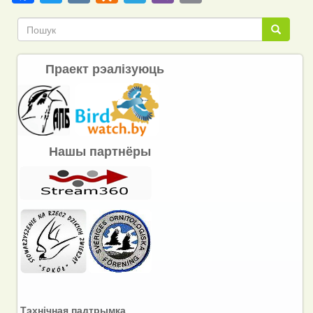
Link
Пошук
Пошук
Праект рэалізуюць
Нашы партнёры
Тэхнічная падтрымка