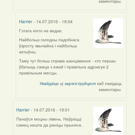
каментары.
Harrier
- 14.07.2016 - 19:04
Гэтага ніхто не ведае.
In
reply
Найбольш галодны падобнага
to
ўзросту звычайна і найбольш
by
актыўны.
VoV
Таму тут больш справа шанцавання - хто першы
ўбачыць самца з ежай і правільна адрэагуе ў
правільным месцы.
Увайдзіце
ці
зарэгіструйцеся
каб пакідаць
каментары.
Harrier
- 14.07.2016 - 19:01
Пачаўся моцны лівень. Наўрацці
In
самец нешта да раніцы прынясе.
reply
to