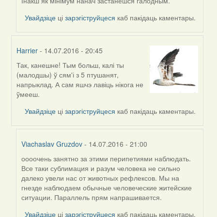
Viachaslav
Інакш як мінімум нанач застанешся галодным.
Gruzdov
Увайдзіце
ці
зарэгіструйцеся
каб пакідаць каментары.
Harrier
- 14.07.2016 - 20:45
Так, канешне! Тым больш, калі ты
In
(малодшы) ў сям'і з 5 птушанят,
reply
напрыклад. А сам яшчэ лавіць нікога не
to
ўмееш.
by
Viachaslav
Увайдзіце
ці
зарэгіструйцеся
каб пакідаць каментары.
Gruzdov
Viachaslav Gruzdov
- 14.07.2016 - 21:00
оооочень занятно за этими перипетиями наблюдать.
In
Все таки сублимация и разум человека не сильно
reply
далеко увели нас от животных рефлексов. Мы на
to
гнезде наблюдаем обычные человеческие житейские
by
ситуации. Параллель прям напрашивается.
Harrier
Увайдзіце
ці
зарэгіструйцеся
каб пакідаць каментары.