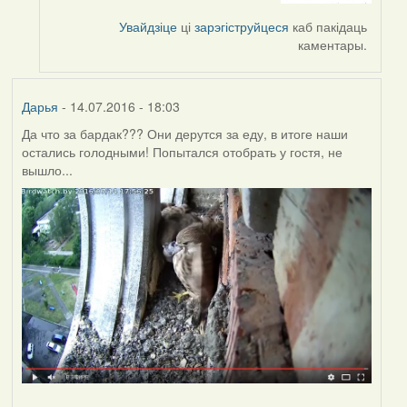
by
Увайдзіце
ці
зарэгіструйцеся
каб пакідаць
Harrier
каментары.
Дарья
- 14.07.2016 - 18:03
Да что за бардак??? Они дерутся за еду, в итоге наши
остались голодными! Попытался отобрать у гостя, не
вышло...