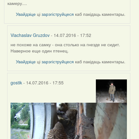
камеру....
Увайдзіце
ці
зарэгіструйцеся
каб пакідаць каментары.
Viachaslav Gruzdov
- 14.07.2016 - 17:52
не похоже на самку - она столько на гнезде не сидит.
In
Наверное еще один птенец.
reply
to
Увайдзіце
ці
зарэгіструйцеся
каб пакідаць каментары.
by
Жанна
(госць)
gostik
- 14.07.2016 - 17:55
In
reply
to
by
Жанна
(госць)