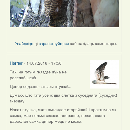
Увайдзіце
ці
зарэгіструйцеся
каб пакідаць каментары.
Harrier
- 14.07.2016 - 17:56
Так, на гэтым гняздзе яўна не
In
расслабішся!(
reply
to
Цяпер сядзяць чатыры птушкі!...
by
Думаю, што гэта ўсё ж два слётка з суседняга (суседніх)
Жанна
гнёздаў.
(госць)
Нават птушка, якая выглядае старэйшай і практычна як
самка, мае вельмі свежае апярэнне, новае, якога
дарослая самка цяпер мець не можа.