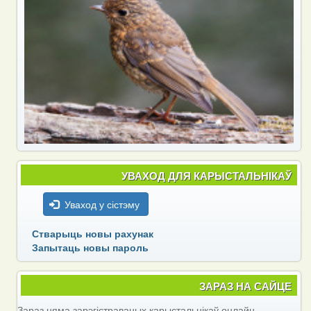
УВАХОД ДЛЯ КАРЫСТАЛЬНІКАЎ
Уваход у сістэму
Стварыць новы рахунак
Запытаць новы пароль
ЗАРАЗ НА САЙЦЕ
Зараз няма зарэгістраваных карыстальнікаў онлайн.