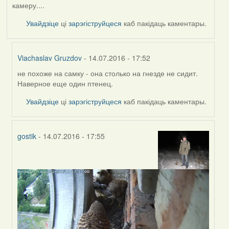
камеру....
Увайдзіце
ці
зарэгіструйцеся
каб пакідаць каментары.
Viachaslav Gruzdov
- 14.07.2016 - 17:52
не похоже на самку - она столько на гнезде не сидит.
In
Наверное еще один птенец.
reply
to
Увайдзіце
ці
зарэгіструйцеся
каб пакідаць каментары.
by
Жанна
(госць)
gostik
- 14.07.2016 - 17:55
In
reply
to
by
Жанна
(госць)