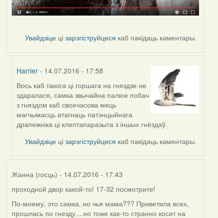
Увайдзіце
ці
зарэгіструйцеся
каб пакідаць каментары.
Harrier
- 14.07.2016 - 17:58
Вось каб такога ці горшага на гняздзе не
In
здаралася, самка звычайна палюе побач
reply
з гняздом каб своечасова мець
to
магчымасць атагнаць патэнцыйнага
by
драпежніка ці клептапаразыта з іншых гнёздаў.
Дарья
Увайдзіце
ці
зарэгіструйцеся
каб пакідаць каментары.
Жанна (госць)
- 14.07.2016 - 17:43
проходной двор какой-то! 17-32 посмотрите!
По-моему, это самка, но чья мама??? Приветила всех,
прошлась по гнезду....но тоже как-то странно косит на