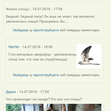
Жанна (госць)
- 14.07.2016 - 17:54
Бедный, бедный папа! Он еще не знает, как внезапно
увеличилась семья! Прокормить бы....
Увайдзіце
ці
зарэгіструйцеся
каб пакідаць каментары.
Harrier
- 14.07.2016 - 18:09
Гэта мясцовыя цімураўцы - дапамагаюць
In
з'есці тым, хто сам не спраўляецца)
reply
to
by
Увайдзіце
ці
зарэгіструйцеся
каб пакідаць каментары.
Жанна
(госць)
Дарья
- 14.07.2016 - 17:52
Что происходит на гнезде? Кто все эти птицы?