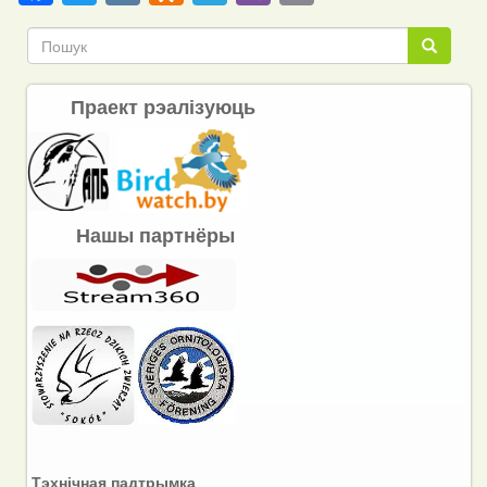
Link
Пошук
Пошук
Праект рэалізуюць
Нашы партнёры
Тэхнічная падтрымка