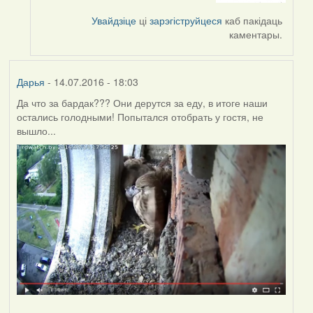
by
Увайдзіце
ці
зарэгіструйцеся
каб пакідаць
Harrier
каментары.
Дарья
- 14.07.2016 - 18:03
Да что за бардак??? Они дерутся за еду, в итоге наши
остались голодными! Попытался отобрать у гостя, не
вышло...