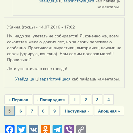
Увайдзіце
ці
зарэгіструйцеся
каб пакідаць
каментары.
Жанна (госць)
- 14.07.2016 - 17:02
Ну, надо же, улетать не собирается! Я, конечно же, всем
соколятам желаю долгих лет, но за своих переживаю
особенно. Практически вырастили, выкормили, ночами не
спали (утрирую, конечно). Нам самим полевок мало!!!
Правильно?
Лети уже птичка в свое гнездо!
Увайдзіце
ці
зарэгіструйцеся
каб пакідаць каментары.
Pagination
First
« Першая
Previous
‹ Папярэдняя
Page
1
Page
2
Page
3
Page
4
page
page
Current
5
Page
6
Page
7
Page
8
Page
9
Next
Наступная ›
Last
Апошняя »
page
page
page
Facebook
Twitter
VK
Odnoklassniki
Telegram
Viber
Copy