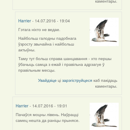
каментары.
Harrier
- 14.07.2016 - 19:04
Гэтага ніхто не ведае.
In
reply
Найбольш галодны падобнага
to
ўзросту звычайна і найбольш
by
актыўны.
VoV
Таму тут больш справа шанцавання - хто першы
ўбачыць самца з ежай і правільна адрэагуе ў
правільным месцы.
Увайдзіце
ці
зарэгіструйцеся
каб пакідаць
каментары.
Harrier
- 14.07.2016 - 19:01
Пачаўся моцны лівень. Наўрацці
In
самец нешта да раніцы прынясе.
reply
to