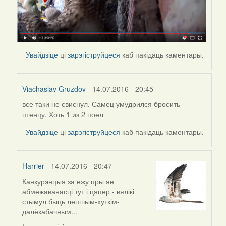
Увайдзіце
ці
зарэгіструйцеся
каб пакідаць каментары.
Viachaslav Gruzdov
- 14.07.2016 - 20:45
все таки не свиснул. Самец умудрился бросить
In
птенцу. Хоть 1 из 2 поел
reply
to
Увайдзіце
ці
зарэгіструйцеся
каб пакідаць каментары.
by
Viachaslav
Gruzdov
Harrier
- 14.07.2016 - 20:47
Канкурэнцыя за ежу пры яе
In
абмежаванасці тут і цяпер - вялікі
reply
стымул быць лепшым-хуткім-
to
далёкабачным...
by