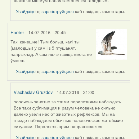
Viachaslav
Інакш як мінімум нанач застанешся галодным.
Gruzdov
Увайдзіце
ці
зарэгіструйцеся
каб пакідаць каментары.
Harrier
- 14.07.2016 - 20:45
Так, канешне! Тым больш, калі ты
In
(малодшы) ў сям'і з 5 птушанят,
reply
напрыклад. А сам яшчэ лавіць нікога не
to
ўмееш.
by
Viachaslav
Увайдзіце
ці
зарэгіструйцеся
каб пакідаць каментары.
Gruzdov
Viachaslav Gruzdov
- 14.07.2016 - 21:00
оооочень занятно за этими перипетиями наблюдать.
In
Все таки сублимация и разум человека не сильно
reply
далеко увели нас от животных рефлексов. Мы на
to
гнезде наблюдаем обычные человеческие житейские
by
ситуации. Параллель прям напрашивается.
Harrier
Увайдзіце
ці
зарэгіструйцеся
каб пакідаць каментары.