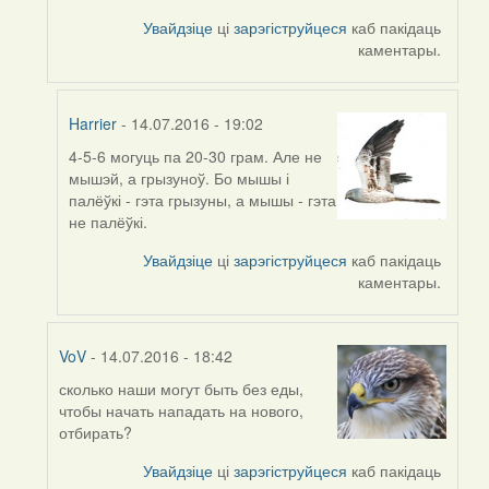
to
by
Увайдзіце
ці
зарэгіструйцеся
каб пакідаць
Harrier
каментары.
Harrier
- 14.07.2016 - 19:02
4-5-6 могуць па 20-30 грам. Але не
In
мышэй, а грызуноў. Бо мышы і
reply
палёўкі - гэта грызуны, а мышы - гэта
to
не палёўкі.
by
VoV
Увайдзіце
ці
зарэгіструйцеся
каб пакідаць
каментары.
VoV
- 14.07.2016 - 18:42
сколько наши могут быть без еды,
In
чтобы начать нападать на нового,
reply
отбирать?
to
by
Увайдзіце
ці
зарэгіструйцеся
каб пакідаць
Harrier