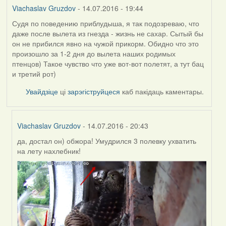
Viachaslav Gruzdov
- 14.07.2016 - 19:44
Судя по поведению приблудыша, я так подозреваю, что
даже после вылета из гнезда - жизнь не сахар. Сытый бы
он не прибился явно на чужой прикорм. Обидно что это
произошло за 1-2 дня до вылета наших родимых
птенцов) Такое чувство что уже вот-вот полетят, а тут бац
и третий рот)
Увайдзіце
ці
зарэгіструйцеся
каб пакідаць каментары.
Viachaslav Gruzdov
- 14.07.2016 - 20:43
да, достал он) обжора! Умудрился 3 полевку ухватить
In
на лету нахлебник!
reply
to
by
Viachaslav
Gruzdov