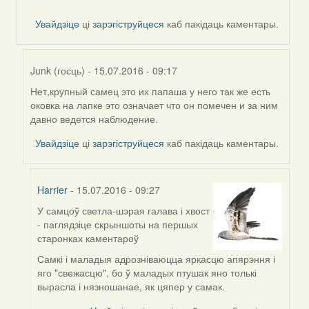
Увайдзіце
ці
зарэгіструйцеся
каб пакідаць каментары.
Junk (госць)
- 15.07.2016 - 09:17
Нет,крупный самец это их папаша у него так же есть
In
оковка на лапке это означает что он помечен и за ним
reply
давно ведется наблюдение.
to
by
Увайдзіце
ці
зарэгіструйцеся
каб пакідаць каментары.
Harrier
Harrier
- 15.07.2016 - 09:27
У самцоў светла-шэрая галава і хвост
In
- паглядзіце скрыншоты на першых
reply
старонках каментароў
to
by
Самкі і маладыя адрозніваюцца яркасцю апярэння і
Junk
яго "свежасцю", бо ў маладых птушак яно толькі
(госць)
вырасла і нязношанае, як цяпер у самак.