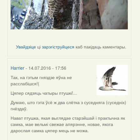
Увайдзіце
ці
зарэгіструйцеся
каб пакідаць каментары.
Harrier
- 14.07.2016 - 17:56
Так, на гэтым гняздзе яўна не
In
расслабішся!(
reply
to
Цяпер сядзяць чатыры птушкі!...
by
Думаю, што гэта ўсё ж два слётка з суседняга (суседніх)
Жанна
гнёздаў.
(госць)
Нават птушка, якая выглядае старэйшай і практычна як
самка, мае вельмі свежае апярэнне, новае, якога
дарослая самка цяпер мець не можа.