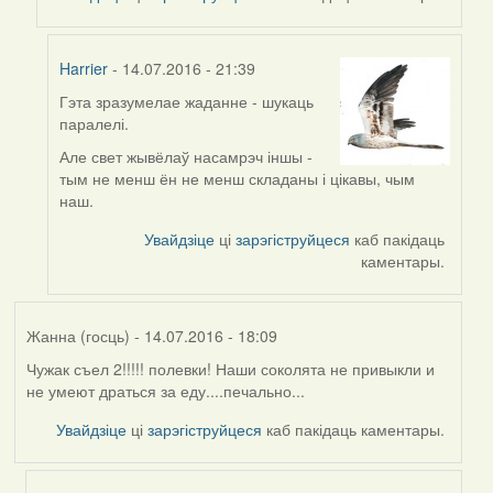
Harrier
- 14.07.2016 - 21:39
Гэта зразумелае жаданне - шукаць
In
паралелі.
reply
to
Але свет жывёлаў насамрэч іншы -
by
тым не менш ён не менш складаны і цікавы, чым
Viachaslav
наш.
Gruzdov
Увайдзіце
ці
зарэгіструйцеся
каб пакідаць
каментары.
Жанна (госць)
- 14.07.2016 - 18:09
Чужак съел 2!!!!! полевки! Наши соколята не привыкли и
не умеют драться за еду....печально...
Увайдзіце
ці
зарэгіструйцеся
каб пакідаць каментары.