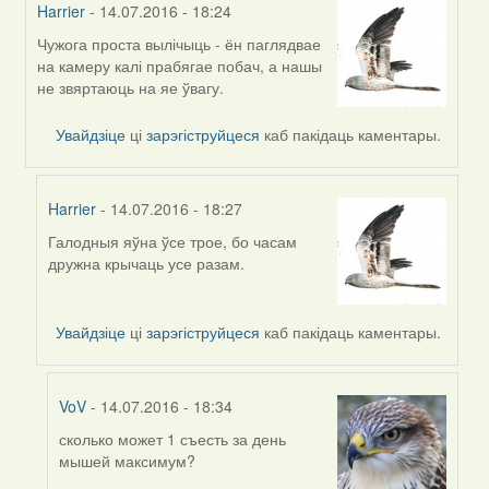
Harrier
- 14.07.2016 - 18:24
Чужога проста вылічыць - ён паглядвае
In
на камеру калі прабягае побач, а нашы
reply
не звяртаюць на яе ўвагу.
to
by
Увайдзіце
ці
зарэгіструйцеся
каб пакідаць каментары.
Жанна
(госць)
Harrier
- 14.07.2016 - 18:27
Галодныя яўна ўсе трое, бо часам
In
дружна крычаць усе разам.
reply
to
by
Увайдзіце
ці
зарэгіструйцеся
каб пакідаць каментары.
Harrier
VoV
- 14.07.2016 - 18:34
сколько может 1 съесть за день
In
мышей максимум?
reply