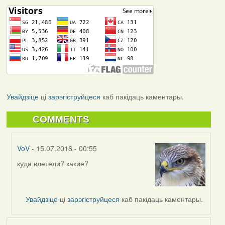
Увайдзіце
ці
зарэгіструйцеся
каб пакідаць каментары.
COMMENTS
VoV
- 15.07.2016 - 00:55
куда влетели? какие?
In
reply
to
by
Увайдзіце
ці
зарэгіструйцеся
каб пакідаць каментары.
Мікалай
(госць)