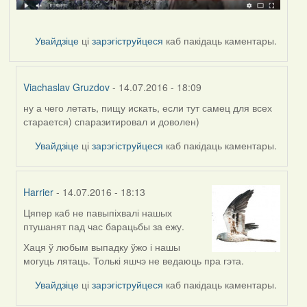
Увайдзіце
ці
зарэгіструйцеся
каб пакідаць каментары.
Viachaslav Gruzdov
- 14.07.2016 - 18:09
ну а чего летать, пищу искать, если тут самец для всех
In
старается) спаразитировал и доволен)
reply
to
Увайдзіце
ці
зарэгіструйцеся
каб пакідаць каментары.
by
Дарья
Harrier
- 14.07.2016 - 18:13
Цяпер каб не павыпіхвалі нашых
In
птушанят пад час барацьбы за ежу.
reply
to
Хаця ў любым выпадку ўжо і нашы
by
могуць лятаць. Толькі яшчэ не ведаюць пра гэта.
Дарья
Увайдзіце
ці
зарэгіструйцеся
каб пакідаць каментары.