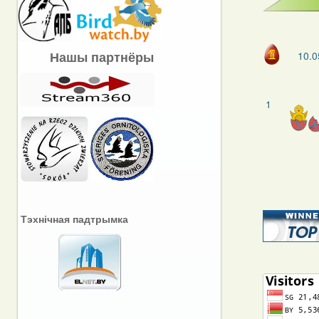
Нашы партнёры
10.0
1
Тэхнічная падтрымка