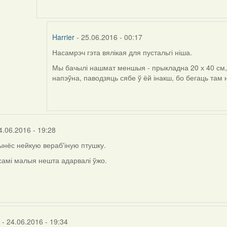
to
by
Harrier
Harrier
- 25.06.2016 - 00:17
Насамрэч гэта вялікая для пустальгі ніша.
In
reply
Мы бачылі нашмат меншыя - прыкладна 20 х 40 см, з
to
напэўна, паводзяць сябе ў ёй інакш, бо бегаць там 
by
Viachaslav
Gruzdov
4.06.2016 - 19:28
нёс нейкую вераб'іную птушку.
самі малыя нешта адарвалі ўжо.
- 24.06.2016 - 19:34