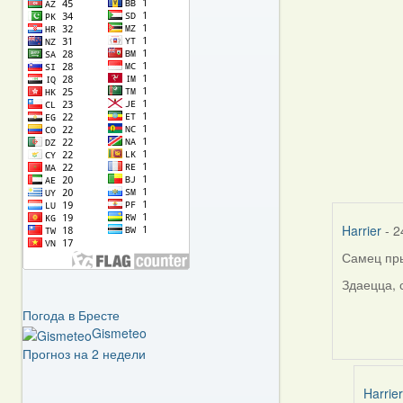
Harrier
- 2
Самец пры
Здаецца, 
Погода в Бресте
Gismeteo
Прогноз на 2 недели
Harrier