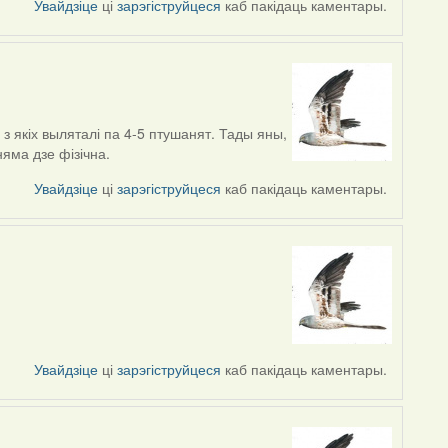
Увайдзіце
ці
зарэгіструйцеся
каб пакідаць каментары.
 якіх выляталі па 4-5 птушанят. Тады яны,
няма дзе фізічна.
Увайдзіце
ці
зарэгіструйцеся
каб пакідаць каментары.
Увайдзіце
ці
зарэгіструйцеся
каб пакідаць каментары.