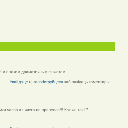
щё и с таким драматичным сюжетом!..
Увайдзіце
ці
зарэгіструйцеся
каб пакідаць каментары.
ми часов и ничего не принесла!!! Как же так??