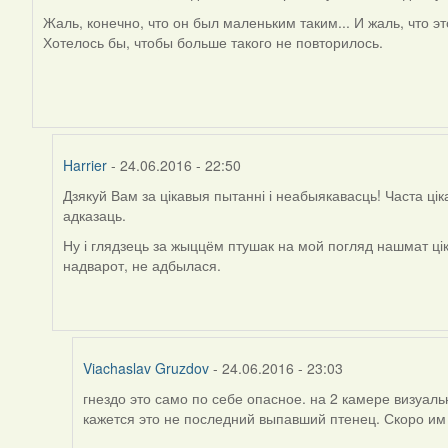
In
reply
Жаль, конечно, что он был маленьким таким... И жаль, что эт
to
Хотелось бы, чтобы больше такого не повторилось.
by
Harrier
Harrier
- 24.06.2016 - 22:50
Дзякуй Вам за цікавыя пытанні і неабыякавасць! Часта ці
In
адказаць.
reply
to
Ну і глядзець за жыццём птушак на мой погляд нашмат ці
by
надварот, не адбылася.
Дарья
Viachaslav Gruzdov
- 24.06.2016 - 23:03
гнездо это само по себе опасное. на 2 камере визуал
In
кажется это не последний выпавший птенец. Скоро им
reply