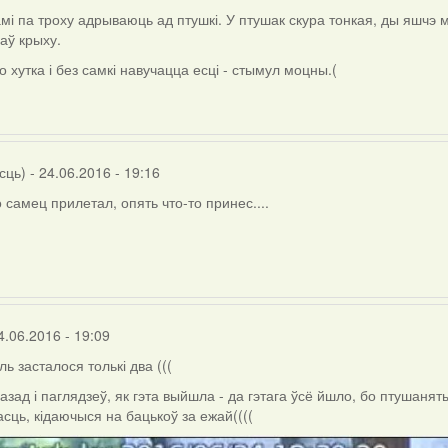
амі па троху адрываюць ад птушкі. У птушак скура тонкая, ды яшчэ м
аў крыху.
о хутка і без самкі навучацца есці - стымул моцны.(
сць)
- 24.06.2016 - 19:16
 самец прилетал, опять что-то принес....
4.06.2016 - 19:09
ль засталося толькі два (((
азад і паглядзеў, як гэта выйшла - да гэтага ўсё йшло, бо птушанят
сць, кідаючыся на бацькоў за ежай((((