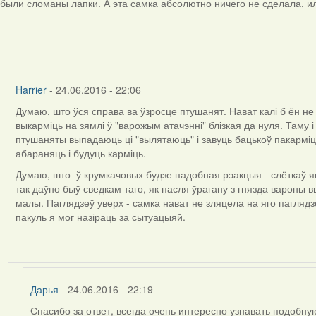
были сломаны лапки. А эта самка абсолютно ничего не сделала, ил
to
by
Harrier
Harrier
- 24.06.2016 - 22:06
Думаю, што ўся справа ва ўзросце птушанят. Нават калі б ён не 
In
выкарміць на зямлі ў "варожым атачэнні" блізкая да нуля. Таму і
reply
птушаняты выпадаюць ці "вылятаюць" і завуць бацькоў пакарміць
to
абараняць і будуць карміць.
by
Дарья
Думаю, што ў крумкачовых будзе падобная рэакцыя - слёткаў яны
так даўно быў сведкам таго, як пасля ўрагану з гнязда вароны 
малы. Паглядзеў уверх - самка нават не зляцела на яго паглядзе
пакуль я мог назіраць за сытуацыяй.
Дарья
- 24.06.2016 - 22:19
Спасибо за ответ, всегда очень интересно узнавать подоб