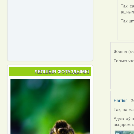
Так, с
In
ашчып
reply
to
Так шт
by
Harrier
Жанна (го
Только что
ЛЕПШЫЯ ФОТАЗДЫМКІ
Harrier
- 2
Так, на жа
Адматаў н
асцярожна