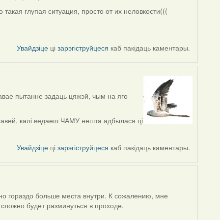
о такая глупая ситуация, просто от их неловкости(((
Увайдзіце
ці
зарэгіструйцеся
каб пакідаць каментары.
кавае пытанне задаць цяжэй, чым на яго
кавей, калі ведаеш ЧАМУ нешта адбылася ці
Увайдзіце
ці
зарэгіструйцеся
каб пакідаць каментары.
ьно гораздо больше места внутри. К сожалению, мне
 сложно будет разминуться в проходе.