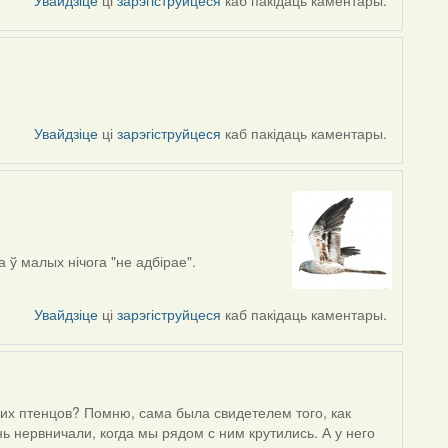
Увайдзіце
ці
зарэгіструйцеся
каб пакідаць каментары.
Увайдзіце
ці
зарэгіструйцеся
каб пакідаць каментары.
 ў малых нічога "не адбірае".
Увайдзіце
ці
зарэгіструйцеся
каб пакідаць каментары.
ших птенцов? Помню, сама была свидетелем того, как
ь нервничали, когда мы рядом с ним крутились. А у него