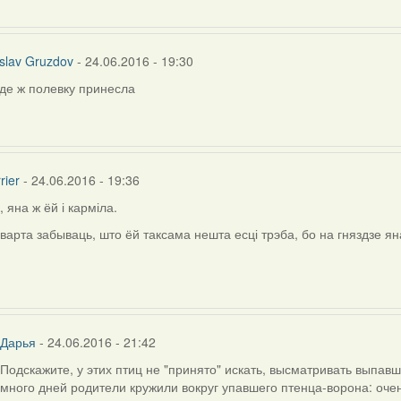
slav Gruzdov
- 24.06.2016 - 19:30
де ж полевку принесла
а
rier
- 24.06.2016 - 19:36
)
, яна ж ёй і карміла.
ly
варта забываць, што ёй таксама нешта есці трэба, бо на гняздзе яна
chaslav
uzdov
Дарья
- 24.06.2016 - 21:42
Подскажите, у этих птиц не "принято" искать, высматривать выпав
In
много дней родители кружили вокруг упавшего птенца-ворона: очен
reply