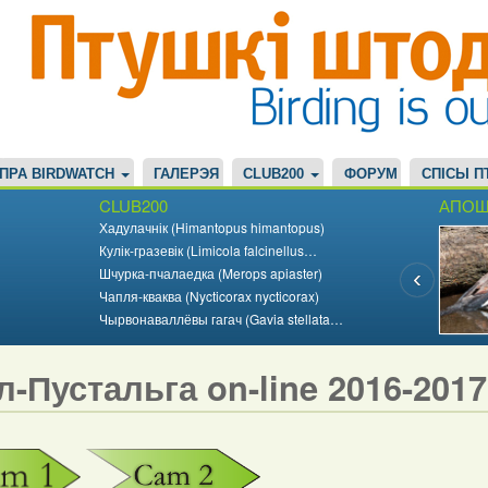
ПРА BIRDWATCH
ГАЛЕРЭЯ
CLUB200
ФОРУМ
СПІСЫ П
CLUB200
АПОШ
Хадулачнік (Himantopus himantopus)
Кулік-гразевік (Limicola falcinellus…
Шчурка-пчалаедка (Merops apiaster)
Чапля-кваква (Nycticorax nycticorax)
Чырвонаваллёвы гагач (Gavia stellata…
л-Пустальга on-line 2016-201