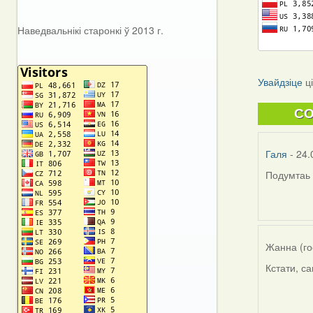
Наведвальнікі старонкі ў 2013 г.
Увайдзіце
ц
C
Галя
- 24.
Подумтаь 
Жанна (го
Кстати, с