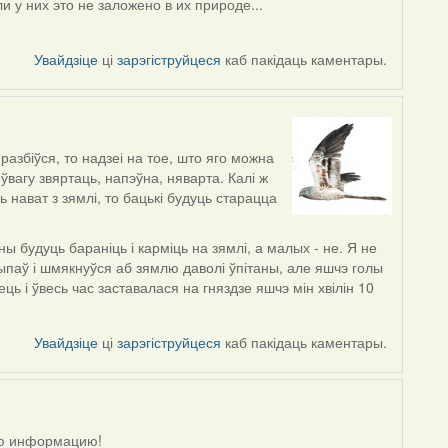
и у них это не заложено в их природе...
Увайдзіце
ці
зарэгіструйцеся
каб пакідаць каментары.
разбіўся, то надзеі на тое, што яго можна
 ўвагу звяртаць, напэўна, няварта. Калі ж
 нават з зямлі, то бацькі будуць старацца
 будуць бараніць і карміць на зямлі, а малых - не. Я не
выпаў і шмякнуўся аб зямлю даволі ўпітаны, але яшчэ голы
ць і ўвесь час заставалася на гняздзе яшчэ мін хвілін 10
Увайдзіце
ці
зарэгіструйцеся
каб пакідаць каментары.
ную информацию!