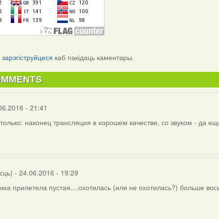
і
зарэгіструйцеся
каб пакідаць каментары.
OMMENTS
06.2016 - 21:41
только: наконец трансляция в хорошем качестве, со звуком - да е
сць)
- 24.06.2016 - 19:29
амка прилетела пустая....охотилась (или не охотилась?) больше вось