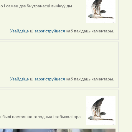
о і самец дзе ўнутранасці выкінуў ды
Увайдзіце
ці
зарэгіструйцеся
каб пакідаць каментары.
Увайдзіце
ці
зарэгіструйцеся
каб пакідаць каментары.
ы былі пастаянна галодныя і забывалі пра