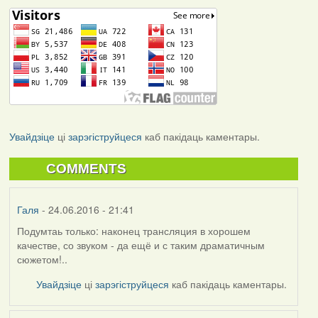
Увайдзіце
ці
зарэгіструйцеся
каб пакідаць каментары.
COMMENTS
Галя
- 24.06.2016 - 21:41
Подумтаь только: наконец трансляция в хорошем
качестве, со звуком - да ещё и с таким драматичным
сюжетом!..
Увайдзіце
ці
зарэгіструйцеся
каб пакідаць каментары.