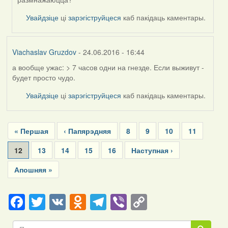
(госць)
Увайдзіце
ці
зарэгіструйцеся
каб пакідаць каментары.
Viachaslav Gruzdov
- 24.06.2016 - 16:44
а вообще ужас: > 7 часов одни на гнезде. Если выживут -
будет просто чудо.
Увайдзіце
ці
зарэгіструйцеся
каб пакідаць каментары.
Pagination
First
« Першая
Previous
‹ Папярэдняя
Page
8
Page
9
Page
10
Page
11
page
page
Current
12
Page
13
Page
14
Page
15
Page
16
Next
Наступная ›
page
page
Last
Апошняя »
page
Facebook
Twitter
VK
Odnoklassniki
Telegram
Viber
Copy
Link
Пошук