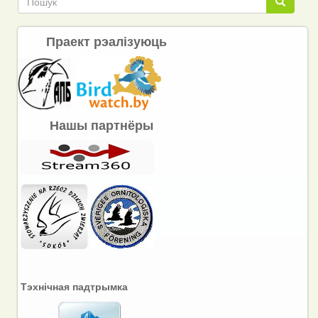
Пошук
Праект рэалізуюць
Нашы партнёры
Тэхнічная падтрымка