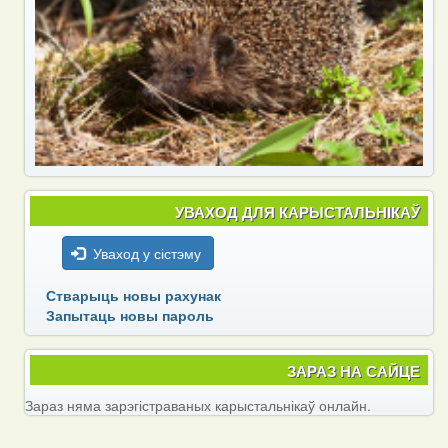
УВАХОД ДЛЯ КАРЫСТАЛЬНІКАЎ
Уваход у сістэму
Стварыць новы рахунак
Запытаць новы пароль
ЗАРАЗ НА САЙЦЕ
Зараз няма зарэгістраваных карыстальнікаў онлайн.