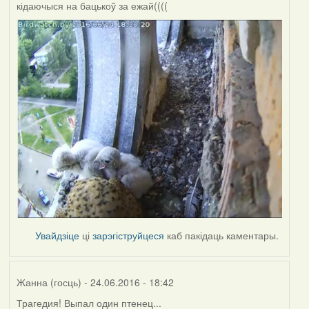
кідаючыся на бацькоў за ежай((((
Увайдзіце
ці
зарэгіструйцеся
каб пакідаць каментары.
Жанна (госць)
- 24.06.2016 - 18:42
Трагедия! Выпал один птенец...