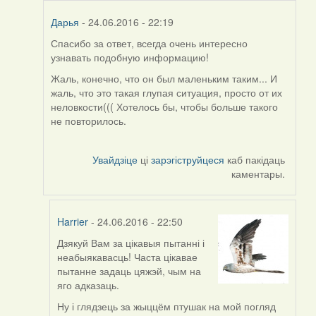
Дарья
- 24.06.2016 - 22:19
Спасибо за ответ, всегда очень интересно
In
узнавать подобную информацию!
reply
to
Жаль, конечно, что он был маленьким таким... И
by
жаль, что это такая глупая ситуация, просто от их
Harrier
неловкости((( Хотелось бы, чтобы больше такого
не повторилось.
Увайдзіце
ці
зарэгіструйцеся
каб пакідаць
каментары.
Harrier
- 24.06.2016 - 22:50
Дзякуй Вам за цікавыя пытанні і
In
неабыякавасць! Часта цікавае
reply
пытанне задаць цяжэй, чым на
to
яго адказаць.
by
Дарья
Ну і глядзець за жыццём птушак на мой погляд