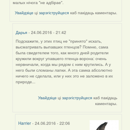
by
малых нічога "не адбірае".
Viachaslav
Увайдзіце
ці
зарэгіструйцеся
каб пакідаць каментары.
Gruzdov
Дарья
- 24.06.2016 - 21:42
Подскажите, у этих птиц не "принято" искать,
In
высматривать выпавших птенцов? Помню, сама
reply
была свидетелем того, как много дней родители
to
кружили вокруг упавшего птенца-ворона: очень
by
нервничали, когда мы рядом с ним крутились. А у
Harrier
него были сломаны лапки. А эта самка абсолютно
ничего не сделала, или у них это не заложено в их
природе...
Увайдзіце
ці
зарэгіструйцеся
каб пакідаць
каментары.
Harrier
- 24.06.2016 - 22:06