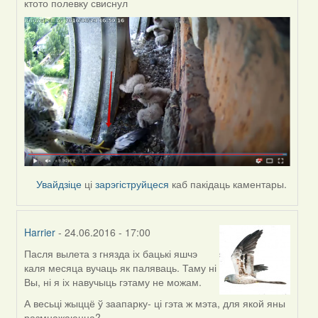
ктото полевку свиснул
In
reply
to
by
Жанна
(госць)
Увайдзіце
ці
зарэгіструйцеся
каб пакідаць каментары.
Harrier
- 24.06.2016 - 17:00
Пасля вылета з гнязда іх бацькі яшчэ
In
каля месяца вучаць як паляваць. Таму ні
reply
Вы, ні я іх навучыць гэтаму не можам.
to
by
А весьці жыццё ў заапарку- ці гэта ж мэта, для якой яны
Жанна
размнажаюцца?