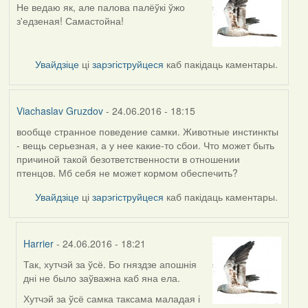
Не ведаю як, але палова палёўкі ўжо
з'едзеная! Самастойна!
Увайдзіце
ці
зарэгіструйцеся
каб пакідаць каментары.
Viachaslav Gruzdov
- 24.06.2016 - 18:15
вообще странное поведение самки. Животные инстинкты
- вещь серьезная, а у нее какие-то сбои. Что может быть
причиной такой безответственности в отношении
птенцов. Мб себя не может кормом обеспечить?
Увайдзіце
ці
зарэгіструйцеся
каб пакідаць каментары.
Harrier
- 24.06.2016 - 18:21
Так, хутчэй за ўсё. Бо гняздзе апошнія
In
дні не было заўважна каб яна ела.
reply
to
Хутчэй за ўсё самка таксама маладая і