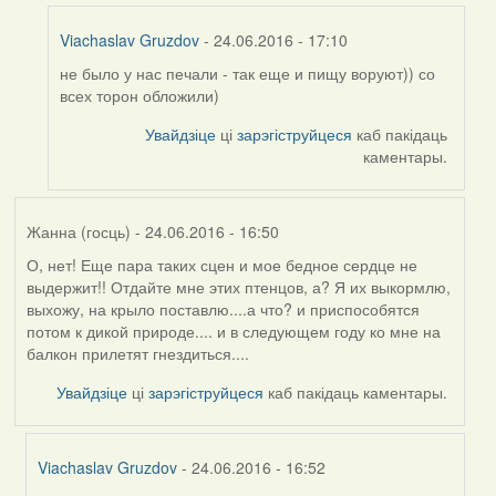
Viachaslav Gruzdov
- 24.06.2016 - 17:10
не было у нас печали - так еще и пищу воруют)) со
In
всех торон обложили)
reply
to
Увайдзіце
ці
зарэгіструйцеся
каб пакідаць
by
каментары.
Harrier
Жанна (госць)
- 24.06.2016 - 16:50
О, нет! Еще пара таких сцен и мое бедное сердце не
выдержит!! Отдайте мне этих птенцов, а? Я их выкормлю,
выхожу, на крыло поставлю....а что? и приспособятся
потом к дикой природе.... и в следующем году ко мне на
балкон прилетят гнездиться....
Увайдзіце
ці
зарэгіструйцеся
каб пакідаць каментары.
Viachaslav Gruzdov
- 24.06.2016 - 16:52