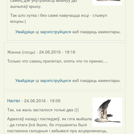
самец дзе ўнутранасці выкінуў ды
to
ашчыпаў крыху.
by
Harrier
Так што хутка і без самкі навучацца есці - стымул
моцны.(
Увайдзіце
ці
зарэгіструйцеся
каб пакідаць каментары.
Жанна (госць)
- 24.06.2016 - 19:16
Только что самец прилетал, опять что-то принес....
Увайдзіце
ці
зарэгіструйцеся
каб пакідаць каментары.
Harrier
- 24.06.2016 - 19:09
Так, на жаль засталося толькі два (((
Адматаў назад і паглядзеў, як гэта выйшла
- да гэтага ўсё йшло, бо птушаняты былі
пастаянна галодныя і забывалі пра асцярожнасць,