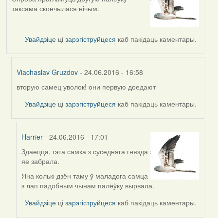
таксама скончылася нічым.
Увайдзіце
ці
зарэгіструйцеся
каб пакідаць каментары.
Viachaslav Gruzdov
- 24.06.2016 - 16:58
вторую самец уволок! они первую доедают
In
reply
Увайдзіце
ці
зарэгіструйцеся
каб пакідаць каментары.
to
by
Harrier
Harrier
- 24.06.2016 - 17:01
Здаецца, гэта самка з суседняга гнязда
In
яе забрала.
reply
to
Яна колькі дзён таму ў маладога самца
by
з лап падобным чынам палёўку вырвала.
Viachaslav
Увайдзіце
ці
зарэгіструйцеся
каб пакідаць каментары.
Gruzdov