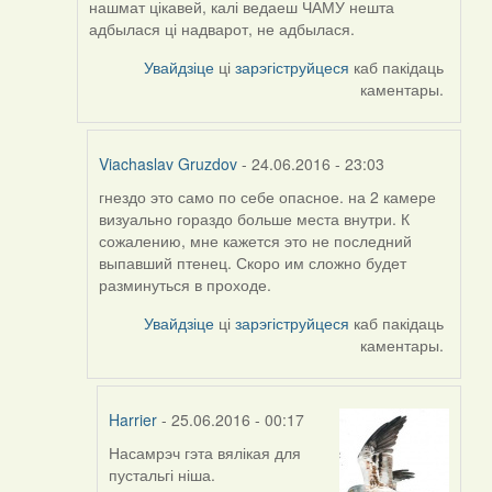
нашмат цікавей, калі ведаеш ЧАМУ нешта
адбылася ці надварот, не адбылася.
Увайдзіце
ці
зарэгіструйцеся
каб пакідаць
каментары.
Viachaslav Gruzdov
- 24.06.2016 - 23:03
гнездо это само по себе опасное. на 2 камере
In
визуально гораздо больше места внутри. К
reply
сожалению, мне кажется это не последний
to
выпавший птенец. Скоро им сложно будет
by
разминуться в проходе.
Harrier
Увайдзіце
ці
зарэгіструйцеся
каб пакідаць
каментары.
Harrier
- 25.06.2016 - 00:17
Насамрэч гэта вялікая для
In
пустальгі ніша.
reply