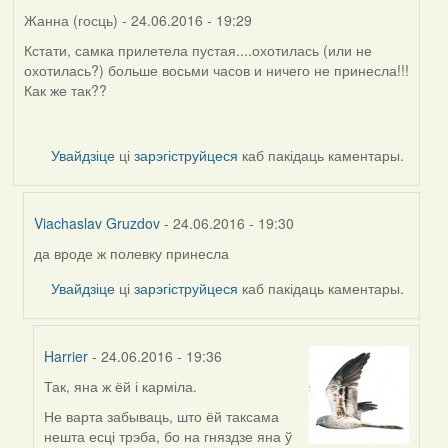
Жанна (госць)
- 24.06.2016 - 19:29
Кстати, самка прилетела пустая....охотилась (или не
охотилась?) больше восьми часов и ничего не принесла!!!
Как же так??
Увайдзіце
ці
зарэгіструйцеся
каб пакідаць каментары.
Viachaslav Gruzdov
- 24.06.2016 - 19:30
да вроде ж полевку принесла
In
reply
Увайдзіце
ці
зарэгіструйцеся
каб пакідаць каментары.
to
by
Жанна
Harrier
- 24.06.2016 - 19:36
(госць)
Так, яна ж ёй і карміла.
In
reply
Не варта забываць, што ёй таксама
to
нешта есці трэба, бо на гняздзе яна ў