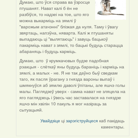
Думаю, што ўся справа ва ўзросце
In
птушанят. Нават калі б ён не
reply
разбіўся, то надзеі на тое, што яго
to
можна выкарміць на зямлі ў
by
"варожым атачэнні" блізкая да нуля. Таму і ўвагу
Дарья
звяртаць, напэўна, няварта. Калі ж птушаняты
выпадаюць ці "вылятаюць" і завуць бацькоў
пакарміць нават з зямлі, то бацькі будуць старацца
абараняць і будуць карміць.
Думаю, што ў крумкачовых будзе падобная
рэакцыя - слёткаў яны будуць бараніць і карміць на
зямлі, а малых - не. Я не так даўно быў сведкам
таго, як пасля ўрагану з гнязда вароны выпаў і
шмякнуўся аб зямлю даволі ўпітаны, але яшчэ голы
малы. Паглядзеў уверх - самка нават не зляцела на
яго паглядзець і ўвесь час заставалася на гняздзе
яшчэ мін хвілін 10 пакуль я мог назіраць за
сытуацыяй.
Увайдзіце
ці
зарэгіструйцеся
каб пакідаць
каментары.