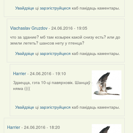
Увайдзіце
ці
зарэгіструйцеся
каб пакідаць каментары.
Viachaslav Gruzdov
- 24.06.2016 - 19:05
что за здание? мб там козырек какой снизу есть? или до
In
земли лететь? шансов нету у птенца?
reply
to
Увайдзіце
ці
зарэгіструйцеся
каб пакідаць каментары.
by
Жанна
(госць)
Harrier
- 24.06.2016 - 19:10
Здаецца, гэта 10-ці павярховік. Шанцаў
In
няма ((((
reply
to
by
Увайдзіце
ці
зарэгіструйцеся
каб пакідаць каментары.
Viachaslav
Gruzdov
Harrier
- 24.06.2016 - 18:20