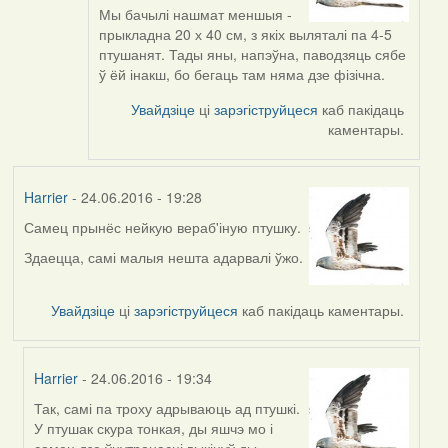
to
Мы бачылі нашмат меншыя -
by
прыкладна 20 х 40 см, з якіх выляталі па 4-5
Viachaslav
птушанят. Тады яны, напэўна, паводзяць сябе
Gruzdov
ў ёй інакш, бо бегаць там няма дзе фізічна.
Увайдзіце
ці
зарэгіструйцеся
каб пакідаць
каментары.
Harrier
- 24.06.2016 - 19:28
Самец прынёс нейкую вераб'іную птушку.
Здаецца, самі малыя нешта адарвалі ўжо.
Увайдзіце
ці
зарэгіструйцеся
каб пакідаць каментары.
Harrier
- 24.06.2016 - 19:34
Так, самі па троху адрываюць ад птушкі.
In
У птушак скура тонкая, ды яшчэ мо і
reply