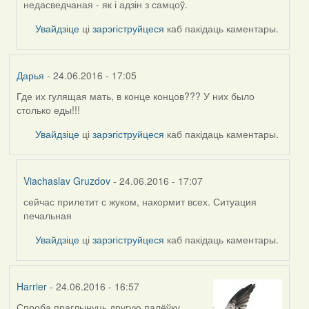
by
недасведчаная - як і адзін з самцоў.
Viachaslav
Увайдзіце
ці
зарэгіструйцеся
каб пакідаць каментары.
Gruzdov
Дарья
- 24.06.2016 - 17:05
Где их гулящая мать, в конце концов??? У них было
столько еды!!!
Увайдзіце
ці
зарэгіструйцеся
каб пакідаць каментары.
Viachaslav Gruzdov
- 24.06.2016 - 17:07
сейчас прилетит с жуком, накормит всех. Ситуация
In
печальная
reply
to
Увайдзіце
ці
зарэгіструйцеся
каб пакідаць каментары.
by
Дарья
Harrier
- 24.06.2016 - 16:57
Спроба праглынуць другую палёўку