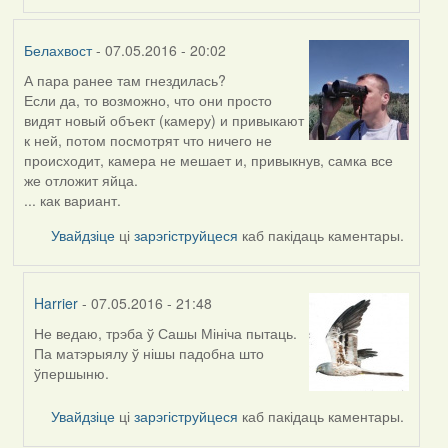
Белахвост
- 07.05.2016 - 20:02
А пара ранее там гнездилась?
Если да, то возможно, что они просто
видят новый объект (камеру) и привыкают
к ней, потом посмотрят что ничего не
происходит, камера не мешает и, привыкнув, самка все
же отложит яйца.
... как вариант.
Увайдзіце
ці
зарэгіструйцеся
каб пакідаць каментары.
Harrier
- 07.05.2016 - 21:48
Не ведаю, трэба ў Сашы Мініча пытаць.
In
Па матэрыялу ў нішы падобна што
reply
ўпершыню.
to
by
Увайдзіце
ці
зарэгіструйцеся
каб пакідаць каментары.
Белахвост