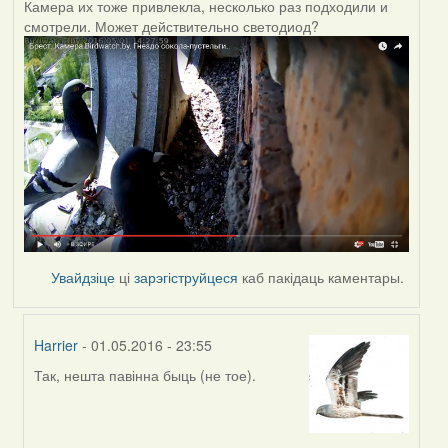
Камера их тоже привлекла, несколько раз подходили и
смотрели. Может действительно светодиод?
Увайдзіце
ці
зарэгіструйцеся
каб пакідаць каментары.
Harrier
- 01.05.2016 - 23:55
Так, нешта павінна быць (не тое).
In
reply
to
by