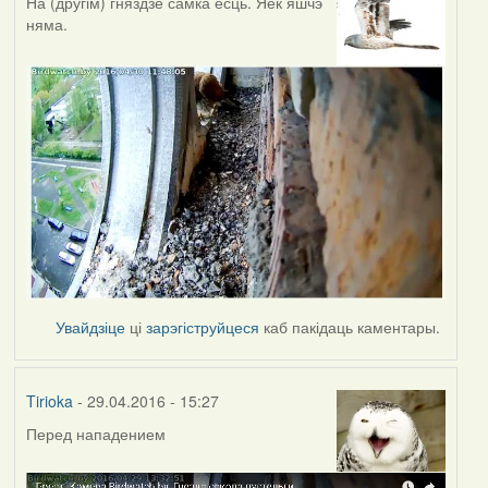
На (другім) гняздзе самка есць. Яек яшчэ
няма.
Увайдзіце
ці
зарэгіструйцеся
каб пакідаць каментары.
Tirioka
- 29.04.2016 - 15:27
Перед нападением