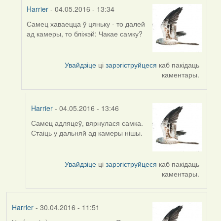
Harrier
- 04.05.2016 - 13:34
Самец хаваецца ў цяньку - то далей
In
ад камеры, то бліжэй: Чакае самку?
reply
to
by
Увайдзіце
ці
зарэгіструйцеся
каб пакідаць
Harrier
каментары.
Harrier
- 04.05.2016 - 13:46
Самец адляцеў, вярнулася самка.
In
Стаіць у дальняй ад камеры нішы.
reply
to
by
Увайдзіце
ці
зарэгіструйцеся
каб пакідаць
Harrier
каментары.
Harrier
- 30.04.2016 - 11:51