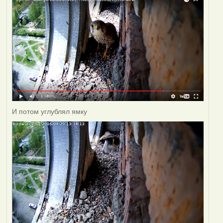
И потом углублял ямку