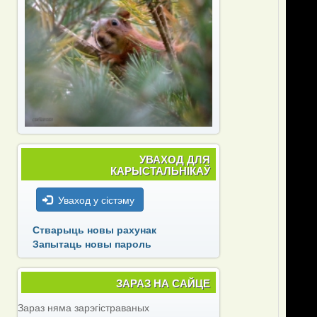
In
reply
to
by
Peregr
УВАХОД ДЛЯ
КАРЫСТАЛЬНІКАЎ
Уваход у сістэму
Стварыць новы рахунак
Запытаць новы пароль
ЗАРАЗ НА САЙЦЕ
Зараз няма зарэгістраваных