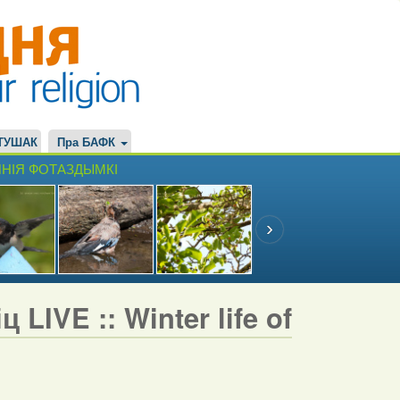
ТУШАК
Пра БАФК
НІЯ ФОТАЗДЫМКІ
LIVE :: Winter life of