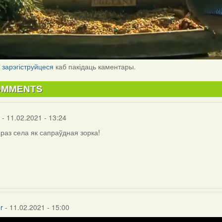
і
зарэгіструйцеся
каб пакідаць каментары.
OMMENTS
- 11.02.2021 - 13:24
 раз села як сапраўдная зорка!
inus
r
- 11.02.2021 - 15:00