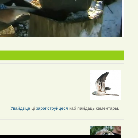
Увайдзіце
ці
зарэгіструйцеся
каб пакідаць каментары.