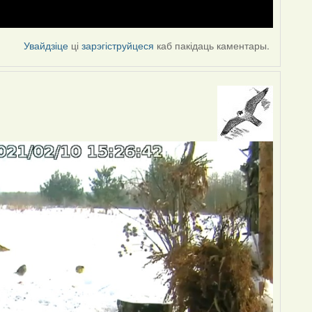
Увайдзіце
ці
зарэгіструйцеся
каб пакідаць каментары.