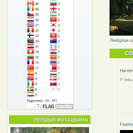
Увайдзіце
ц
C
Harrier
У гэты
In
reply
to
by
Peregr
ЛЕПШЫЯ ФОТАЗДЫМКІ
Feathe