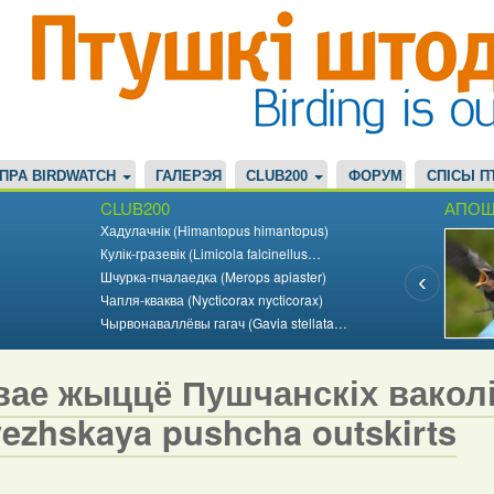
ПРА BIRDWATCH
ГАЛЕРЭЯ
CLUB200
ФОРУМ
СПІСЫ П
CLUB200
АПОШ
Хадулачнік (Himantopus himantopus)
Кулік-гразевік (Limicola falcinellus…
Шчурка-пчалаедка (Merops apiaster)
Чапля-кваква (Nycticorax nycticorax)
Чырвонаваллёвы гагач (Gavia stellata…
ае жыццё Пушчанскіх ваколіц 
vezhskaya pushcha outskirts