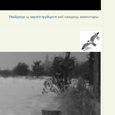
Увайдзіце
ці
зарэгіструйцеся
каб пакідаць каментары.