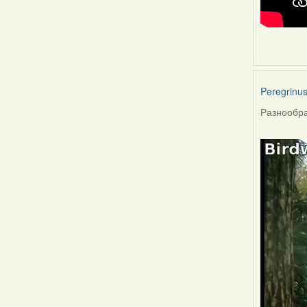
Peregrinu
Разнообра