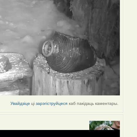
Увайдзіце
ці
зарэгіструйцеся
каб пакідаць каментары.