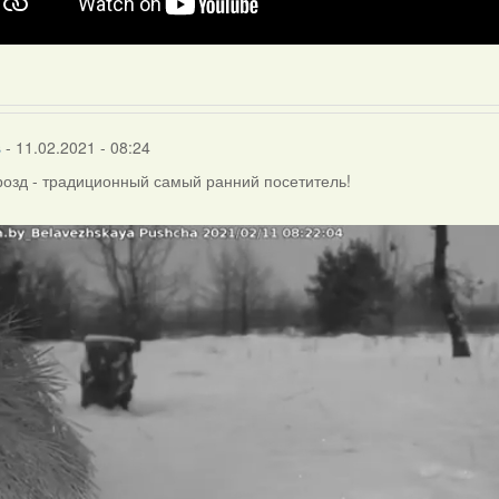
s
- 11.02.2021 - 08:24
озд - традиционный самый ранний посетитель!