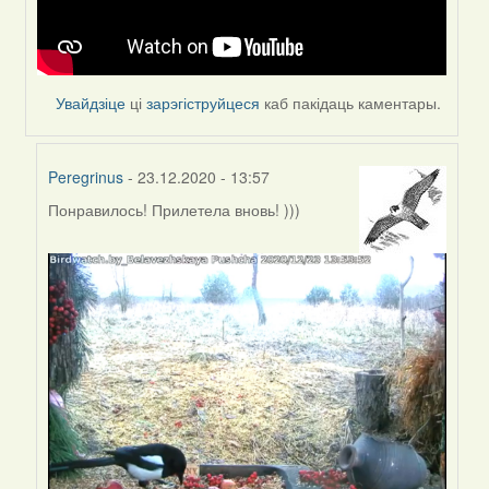
Увайдзіце
ці
зарэгіструйцеся
каб пакідаць каментары.
Peregrinus
- 23.12.2020 - 13:57
Понравилось! Прилетела вновь! )))
In
reply
to
by
Feather