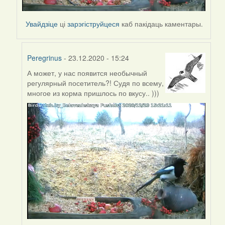
Увайдзіце
ці
зарэгіструйцеся
каб пакідаць каментары.
Peregrinus
- 23.12.2020 - 15:24
А может, у нас появится необычный
In
регулярный посетитель?! Судя по всему,
reply
многое из корма пришлось по вкусу.. )))
to
by
Peregrinus