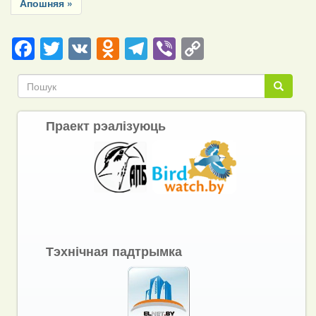
Last
Апошняя »
page
Facebook
Twitter
VK
Odnoklassniki
Telegram
Viber
Copy
Link
Пошук
Пошук
Праект рэалізуюць
Тэхнічная падтрымка