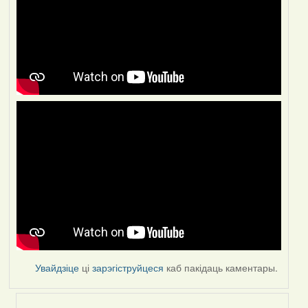
Увайдзіце
ці
зарэгіструйцеся
каб пакідаць каментары.