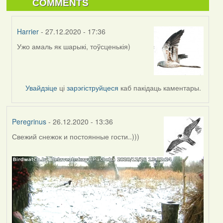
COMMENTS
Harrier
- 27.12.2020 - 17:36
Ужо амаль як шарыкі, тоўсценькія)
In
reply
to
by
Увайдзіце
ці
зарэгіструйцеся
каб пакідаць каментары.
RobinZone
Peregrinus
- 26.12.2020 - 13:36
Свежий снежок и постоянные гости..)))