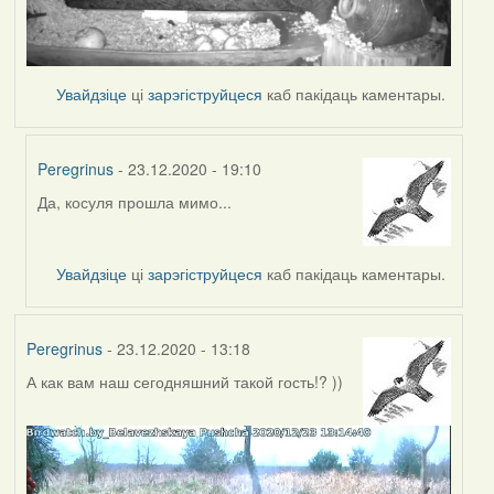
Увайдзіце
ці
зарэгіструйцеся
каб пакідаць каментары.
Peregrinus
- 23.12.2020 - 19:10
Да, косуля прошла мимо...
In
reply
to
Увайдзіце
ці
зарэгіструйцеся
каб пакідаць каментары.
by
Lighty
Peregrinus
- 23.12.2020 - 13:18
А как вам наш сегодняшний такой гость!? ))