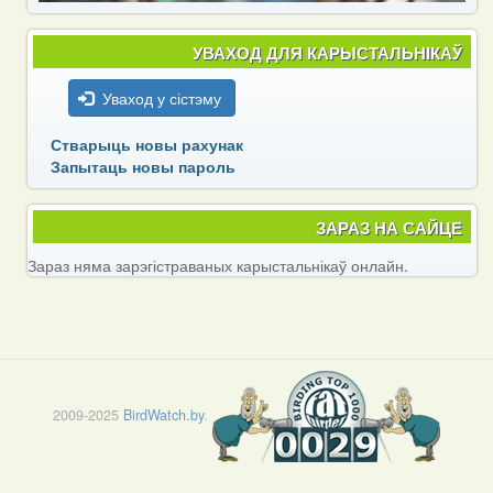
УВАХОД ДЛЯ КАРЫСТАЛЬНІКАЎ
Уваход у сістэму
Стварыць новы рахунак
Запытаць новы пароль
ЗАРАЗ НА САЙЦЕ
Зараз няма зарэгістраваных карыстальнікаў онлайн.
2009-2025
BirdWatch.by
.