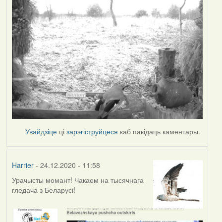
Увайдзіце
ці
зарэгіструйцеся
каб пакідаць каментары.
Harrier
- 24.12.2020 - 11:58
Урачысты момант! Чакаем на тысячнага
гледача з Беларусі!