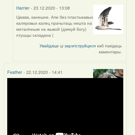
Harrier
- 23.12.2020 - 13:08
Цікава, канешне. Але без пластыкавых
In
каляровых калец прачытаць нешта на
reply
металічным на жывой (дзякуй богу)
to
птушцы складана (
by
Peregrinus
Увайдзіце
ці
зарэгіструйцеся
каб пакідаць
каментары.
Feather
- 22.12.2020 - 14:41