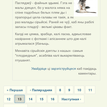
Паглядзеў - файныя здымкі. Гэта не
In
малы дзяцел, бо у малога няма на
reply
спіне падобных белых плям ды і
to
прапорцыі цела-галавы не такія, а як
by
раз малады сірыйскі. Раней не чуў, каб яны рабілі
Lighty
запасы пладоў - вельмі цікавы факт.
Калді не цяжка, зрабіце, калі ласка, адмысловае
назіранне с фоткамі і апісаннем што-дзе-калі
атрымалася ўбачыць.
Менавіта сірыйскія дзятлы з нашых- самыя
"плодаедныя", асабліва калі выкармліваюць
птушанят.
Увайдзіце
ці
зарэгіструйцеся
каб пакідаць
каментары.
Pagination
First
« Першая
Previous
‹ Папярэдняя
Page
8
Page
9
Page
10
Page
11
page
page
Page
12
Current
13
Page
14
Page
15
Page
16
Next
Наступная ›
page
page