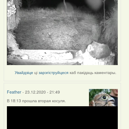
Увайдзіце
ці
зарэгіструйцеся
каб пакідаць каментары.
Feather
- 23.12.2020 - 21:49
В 18:13 прошла вторая косуля.