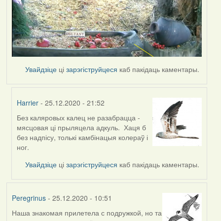
Увайдзіце
ці
зарэгіструйцеся
каб пакідаць каментары.
Harrier
- 25.12.2020 - 21:52
Без каляровых калец не разабрацца -
In
мясцовая ці прыляцела адкуль. Хаця б
reply
без надпісу, толькі камбінацыя колераў і
to
ног.
by
Peregrinus
Увайдзіце
ці
зарэгіструйцеся
каб пакідаць каментары.
Peregrinus
- 25.12.2020 - 10:51
Наша знакомая прилетела с подружкой, но та