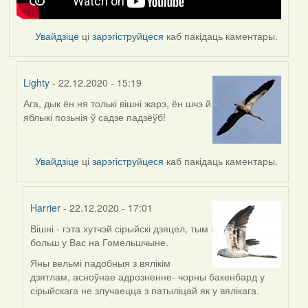
Увайдзіце
ці
зарэгіструйцеся
каб пакідаць каментары.
Lighty
- 22.12.2020 - 15:19
Ага, дык ён ня толькі вішні жарэ, ён шчэ й
In
яблыкі позьнія ў садзе падзёўб!
reply
to
by
Увайдзіце
ці
зарэгіструйцеся
каб пакідаць каментары.
Feather
Harrier
- 22.12.2020 - 17:01
Вішні - гэта хутчэй сірыйскі дзяцел, тым
In
больш у Вас на Гомельшчыне.
reply
to
Яны вельмі падобныя з вялікім
by
дзятлам, асноўнае адрозненне- чорны бакенбард у
Lighty
сірыйскага не злучаецца з патыліцай як у вялікага.