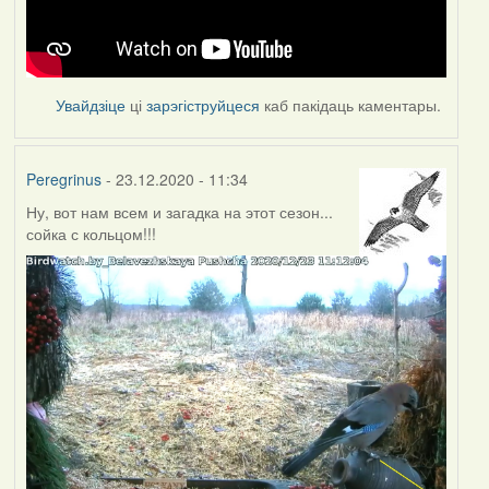
Увайдзіце
ці
зарэгіструйцеся
каб пакідаць каментары.
Peregrinus
- 23.12.2020 - 11:34
Ну, вот нам всем и загадка на этот сезон...
сойка с кольцом!!!