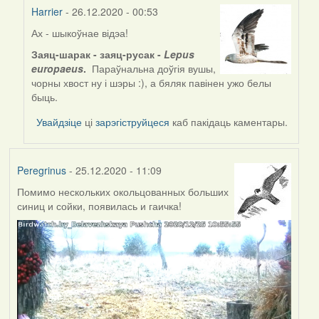
Harrier
- 26.12.2020 - 00:53
Ах - шыкоўнае відэа!
In
reply
Заяц-шарак - заяц-русак -
Lepus
to
europaeus
.
Параўнальна доўгія вушы,
by
чорны хвост ну і шэры :), а бяляк павінен ужо белы
Feather
быць.
Увайдзіце
ці
зарэгіструйцеся
каб пакідаць каментары.
Peregrinus
- 25.12.2020 - 11:09
Помимо нескольких окольцованных больших
синиц и сойки, появилась и гаичка!