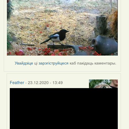
Увайдзіце
ці
зарэгіструйцеся
каб пакідаць каментары.
Feather
- 23.12.2020 - 13:49
In
reply
to
by
Peregrinus