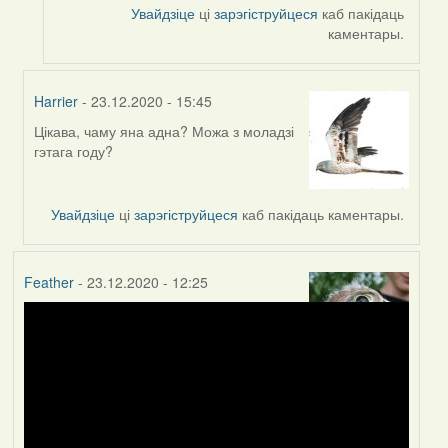
Увайдзіце
ці
зарэгіструйцеся
каб пакідаць
каментары.
Harrier
- 23.12.2020 - 15:45
Цікава, чаму яна адна? Можа з моладзі
In
гэтага году?
reply
to
by
Увайдзіце
ці
зарэгіструйцеся
каб пакідаць каментары.
Peregrinus
Feather
- 23.12.2020 - 12:25