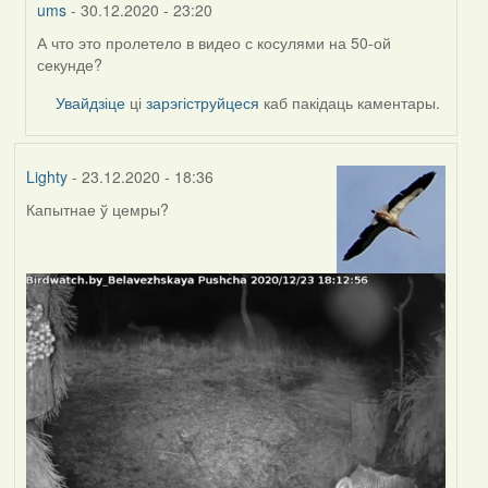
ums
- 30.12.2020 - 23:20
А что это пролетело в видео с косулями на 50-ой
In
секунде?
reply
to
Увайдзіце
ці
зарэгіструйцеся
каб пакідаць каментары.
by
Feather
Lighty
- 23.12.2020 - 18:36
Капытнае ў цемры?