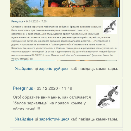
Увайдзіце
ці
зарэгіструйцеся
каб пакідаць каментары.
Peregrinus
- 23.12.2020 - 11:49
Ого! обратите внимание, как отличается
In
"белое зеркальце" на правом крыле у
reply
обеих птиц!!!!!
to
by
Увайдзіце
ці
зарэгіструйцеся
каб пакідаць каментары.
Peregrinus