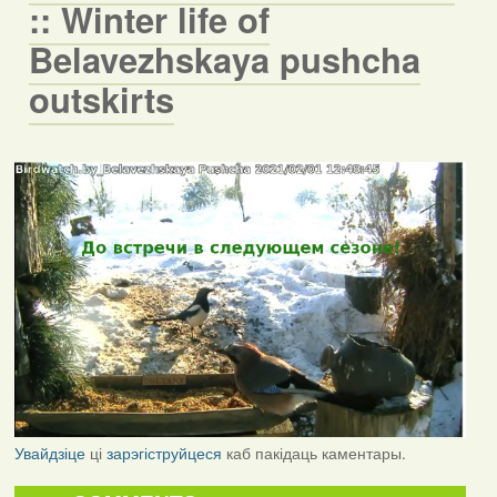
:: Winter life of
Belavezhskaya pushcha
outskirts
Увайдзіце
ці
зарэгіструйцеся
каб пакідаць каментары.