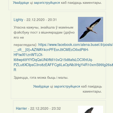
Увайдзіце
ці
зарэгіструйцеся
каб пакідаць каментары.
Lighty
- 22.12.2020 - 20:31
Уласна кажучы, знайшла ў маміным
In
фэйсбуку пост з вішнякрадам (даўно
reply
яго не
to
пераглядала):
https://www.facebook.com/alena.busel.9/pos
by
__cft__[0]=AZWAY4cnPFEorJ9CMEcOiIxdP8H-
Harrier
HFtwXf1znWTLOt-
l68wp69YiYDqQaUN0ffdI10xQ15d8afsLOCXhtUq-
PZLu8XOlpsC3ro8zEAFFCg6LaOpNb3HgY4R10xmS99Ig26s
R
Здаецца, гэта можа быць і малы.
Увайдзіце
ці
зарэгіструйцеся
каб пакідаць
каментары.
Harrier
- 22.12.2020 - 23:32