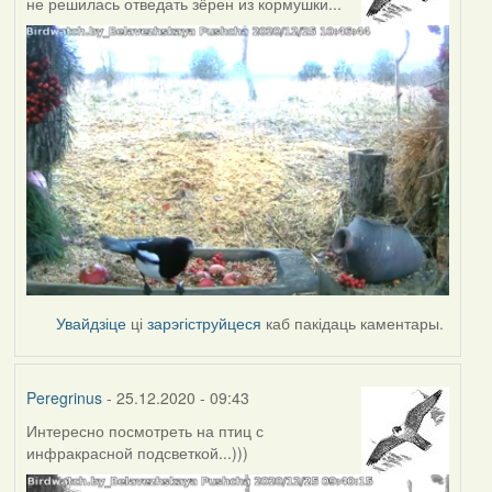
не решилась отведать зёрен из кормушки...
Увайдзіце
ці
зарэгіструйцеся
каб пакідаць каментары.
Peregrinus
- 25.12.2020 - 09:43
Интересно посмотреть на птиц с
инфракрасной подсветкой...)))