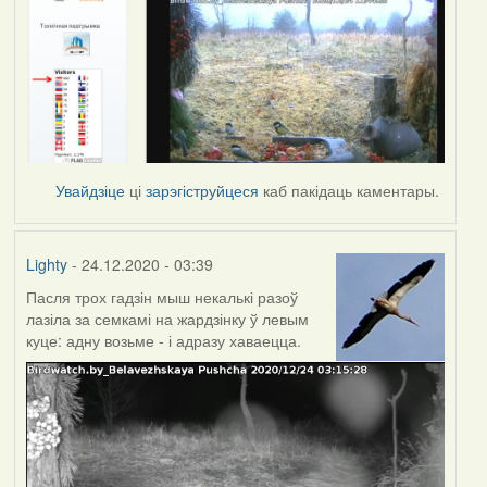
Увайдзіце
ці
зарэгіструйцеся
каб пакідаць каментары.
Lighty
- 24.12.2020 - 03:39
Пасля трох гадзін мыш некалькі разоў
лазіла за семкамі на жардзінку ў левым
куце: адну возьме - і адразу хаваецца.