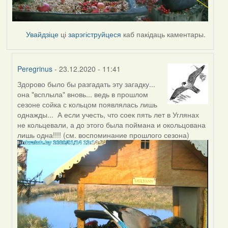
Увайдзіце
ці
зарэгіструйцеся
каб пакідаць каментары.
Peregrinus
- 23.12.2020 - 11:41
Здорово было бы разгадать эту загадку...
In
она "всплыла" вновь... ведь в прошлом
reply
сезоне сойка с кольцом появлялась лишь
to
однажды... А если учесть, что соек пять лет в Углянах
by
не кольцевали, а до этого была поймана и окольцована
Peregrinus
лишь одна!!!! (см. воспоминание прошлого сезона)