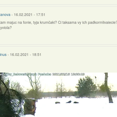
ranova
- 16.02.2021 - 17:51
 tam majuc na fonie, tyja krumčaki? Ci taksama vy ich padkormlivaiecie?
žyviola?
inus
- 16.02.2021 - 18:51
na
a