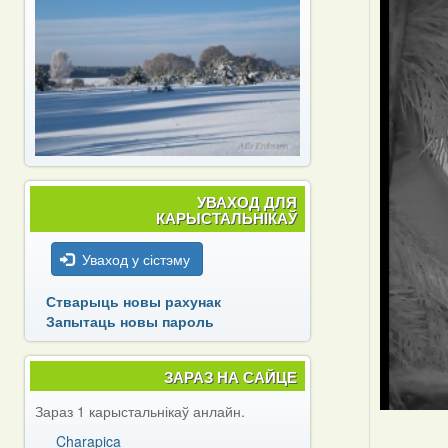
УВАХОД ДЛЯ
КАРЫСТАЛЬНІКАЎ
Уваход у сістэму
Стварыць новы рахунак
Запытаць новы пароль
ЗАРАЗ НА САЙЦЕ
Зараз 1 карыстальнікаў анлайн.
Charapica