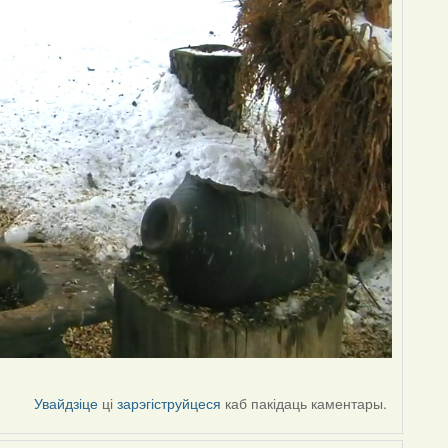
Увайдзіце
ці
зарэгіструйцеся
каб пакідаць каментары.