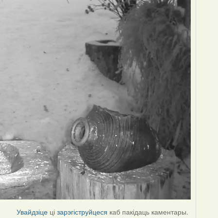
Увайдзіце
ці
зарэгіструйцеся
каб пакідаць каментары.