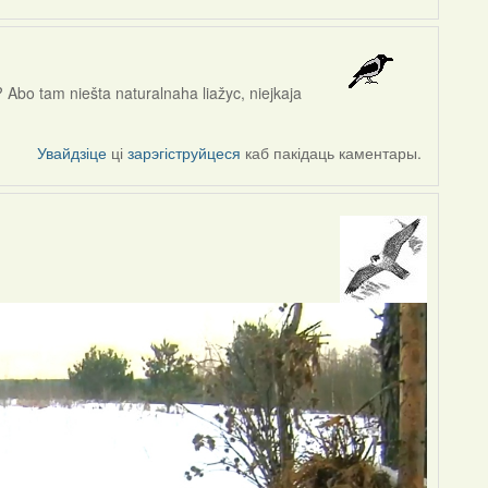
 Abo tam niešta naturalnaha liažyc, niejkaja
Увайдзіце
ці
зарэгіструйцеся
каб пакідаць каментары.