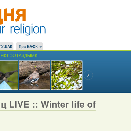
ТУШАК
Пра БАФК
НІЯ ФОТАЗДЫМКІ
LIVE :: Winter life of