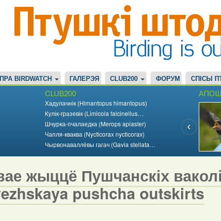
ПРА BIRDWATCH
ГАЛЕРЭЯ
CLUB200
ФОРУМ
СПІСЫ П
CLUB200
АПОШ
Хадулачнік (Himantopus himantopus)
Кулік-гразевік (Limicola falcinellus…
Шчурка-пчалаедка (Merops apiaster)
Чапля-кваква (Nycticorax nycticorax)
Чырвонаваллёвы гагач (Gavia stellata…
ае жыццё Пушчанскіх ваколіц 
vezhskaya pushcha outskirts