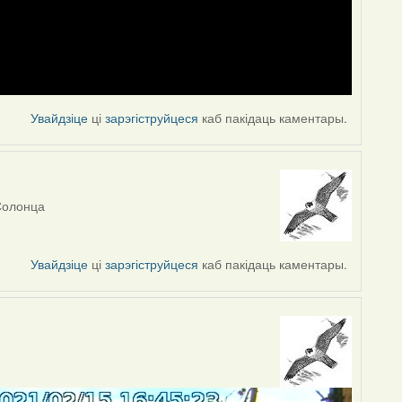
Увайдзіце
ці
зарэгіструйцеся
каб пакідаць каментары.
Солонца
Увайдзіце
ці
зарэгіструйцеся
каб пакідаць каментары.