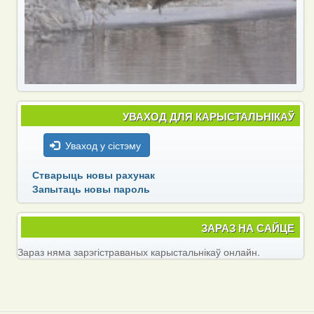
УВАХОД ДЛЯ КАРЫСТАЛЬНІКАЎ
Уваход у сістэму
Стварыць новы рахунак
Запытаць новы пароль
ЗАРАЗ НА САЙЦЕ
Зараз няма зарэгістраваных карыстальнікаў онлайн.