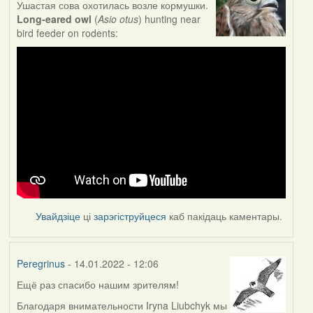
Ушастая сова охотилась возле кормушки.
Long-eared owl
(
Asio otus
) hunting near
bird feeder on rodents:
Увайдзіце
ці
зарэгіструйцеся
каб пакідаць каментары.
Peregrinus
- 14.01.2022 - 12:06
Ещё раз спасибо нашим зрителям!
Благодаря внимательности Iryna Liubchyk мы