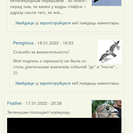
пятисекундным перерывом", бо біліся і
to
перад тым, як канюк у кадры з'явіўся, і
by
адразу пасля таго, як знік...
Peregrinus
Увайдзіце
ці
зарэгіструйцеся
каб пакідаць каментары.
Peregrinus
- 18.01.2022 - 16:53
Спасибо за внимательность!
In
reply
Моя подпись к скриншоту не была со
to
столь длительным анализом событий "до" и "после"...
by
)))
Lighty
Увайдзіце
ці
зарэгіструйцеся
каб пакідаць каментары.
Feather
- 17.01.2022 - 20:38
Зеленушки посещают кормушку.