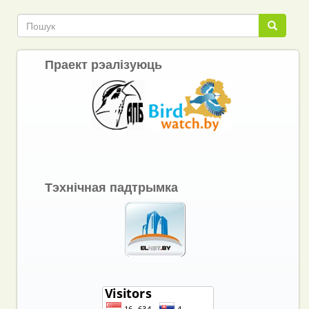
Link
Пошук
Пошук
Праект рэалізуюць
Тэхнічная падтрымка