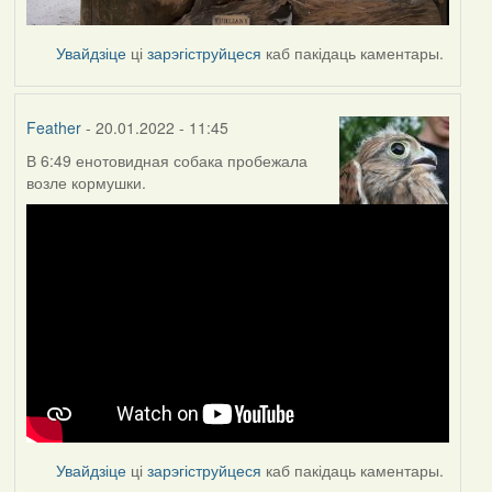
Увайдзіце
ці
зарэгіструйцеся
каб пакідаць каментары.
Feather
- 20.01.2022 - 11:45
В 6:49 енотовидная собака пробежала
возле кормушки.
Увайдзіце
ці
зарэгіструйцеся
каб пакідаць каментары.