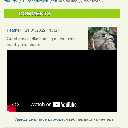
Увайдзіце
ці
зарэгіструйцеся
каб пакідаць каментары.
COMMENTS
Feather
- 21.01.2022 - 13:27
Great grey shrike hunting on the birds
nearby bird feeder:
Увайдзіце
ці
зарэгіструйцеся
каб пакідаць каментары.