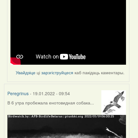
In
reply
to
by
Peregrinus
Увайдзіце
ці
зарэгіструйцеся
каб пакідаць каментары.
Peregrinus
- 19.01.2022 - 09:54
В 6 утра пробежала енотовидная собака...