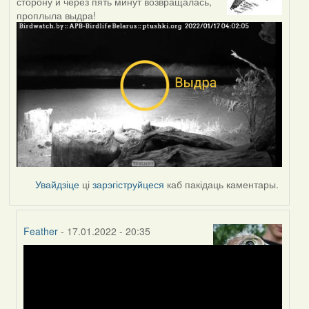
сторону и через пять минут возвращалась,
проплыла выдра!
Увайдзіце
ці
зарэгіструйцеся
каб пакідаць каментары.
Feather
- 17.01.2022 - 20:35
In
reply
to
by