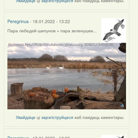
Увайдзіце
ці
зарэгіструйцеся
каб пакідаць каментары.
Peregrinus
- 18.01.2022 - 13:22
Пара лебедей-шипунов + пара зеленушек...
Увайдзіце
ці
зарэгіструйцеся
каб пакідаць каментары.