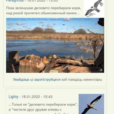
Peregrinus
- 18.01.2022 - 13:03
Пока зеленушки деловито перебирали корм,
над рекой пролетел обыкновенный канюк...
Увайдзіце
ці
зарэгіструйцеся
каб пакідаць каментары.
Lighty
- 18.01.2022 - 15:43
...Толькі не "деловито перебирали корм",
In
а "чистили друг дружке клювы с
reply