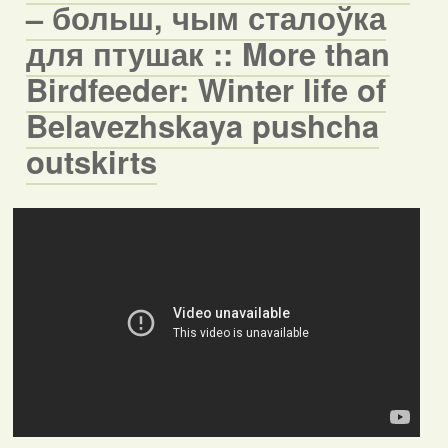
– больш, чым сталоўка
для птушак :: More than
Birdfeeder: Winter life of
Belavezhskaya pushcha
outskirts