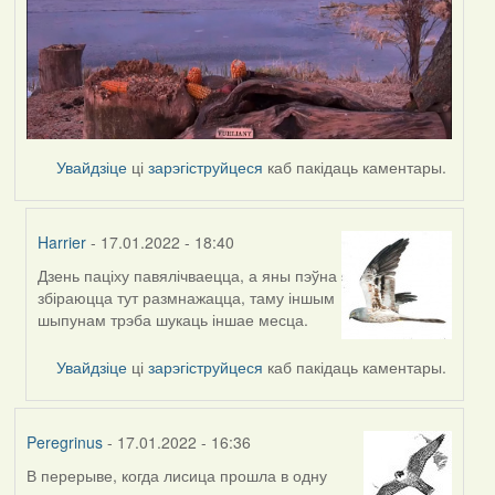
Увайдзіце
ці
зарэгіструйцеся
каб пакідаць каментары.
Harrier
- 17.01.2022 - 18:40
Дзень паціху павялічваецца, а яны пэўна
In
збіраюцца тут размнажацца, таму іншым
reply
шыпунам трэба шукаць іншае месца.
to
by
Увайдзіце
ці
зарэгіструйцеся
каб пакідаць каментары.
Peregrinus
Peregrinus
- 17.01.2022 - 16:36
В перерыве, когда лисица прошла в одну