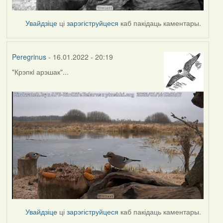
Увайдзіце
ці
зарэгіструйцеся
каб пакідаць каментары.
Peregrinus
- 16.01.2022 - 20:19
"Крэпкi арэшак"...
Увайдзіце
ці
зарэгіструйцеся
каб пакідаць каментары.