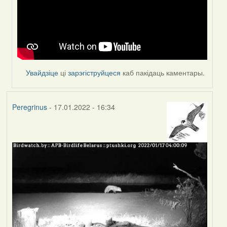
Peregrinus
Увайдзіце
ці
зарэгіструйцеся
каб пакідаць каментары.
Peregrinus
- 17.01.2022 - 16:34