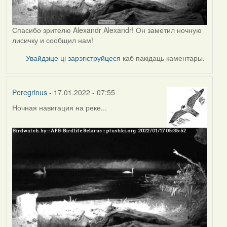
Спасибо зрителю Alexandr Alexandr! Он заметил ночную
лисичку и сообщил нам!
Увайдзіце
ці
зарэгіструйцеся
каб пакідаць каментары.
Peregrinus
- 17.01.2022 - 07:55
Ночная навигация на реке...