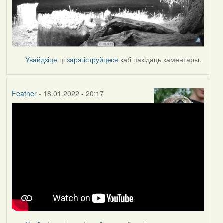
Увайдзіце
ці
зарэгіструйцеся
каб пакідаць каментары.
Feather
- 18.01.2022 - 20:17