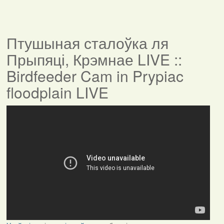
Птушыная сталоўка ля
Прыпяці, Крэмнае LIVE ::
Birdfeeder Cam in Prypiac
floodplain LIVE