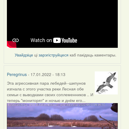
Увайдзіце
ці
зарэгіструйцеся
каб пакідаць каментары.
Peregrinus
- 17.01.2022 - 18:13
Эта агрессивная пара лебедей--шипунов
изгнала с этого участка реки Лесная обе
семьи с выводками своих соплеменников .. И
теперь "мониторят" и ночью и днём его...