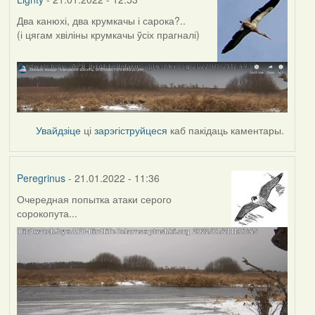
Два канюхі, два крумкачы і сарока?..
(і цягам хвіліны крумкачы ўсіх прагналі)
Увайдзіце
ці
зарэгіструйцеся
каб пакідаць каментары.
Peregrinus
- 21.01.2022 - 11:36
Очередная попытка атаки серого
сорокопута...