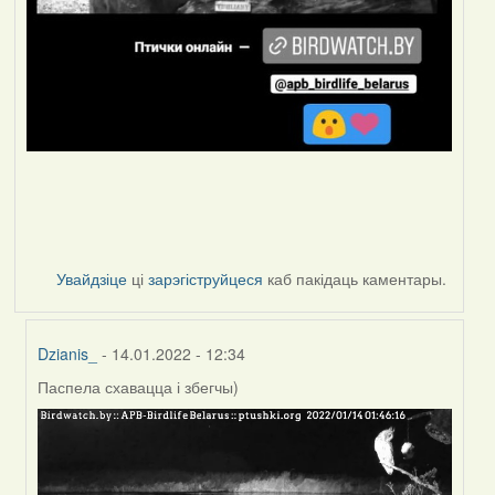
Увайдзіце
ці
зарэгіструйцеся
каб пакідаць каментары.
Dzianis_
- 14.01.2022 - 12:34
Паспела схавацца і збегчы)
In
reply
to
by
Peregrinus