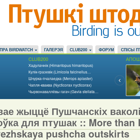
ПРА BIRDWATCH
ГАЛЕРЭЯ
CLUB200
ФОРУМ
СПІСЫ П
CLUB200
АПОШ
Хадулачнік (Himantopus himantopus)
Кулік-гразевік (Limicola falcinellus…
Шчурка-пчалаедка (Merops apiaster)
Чапля-кваква (Nycticorax nycticorax)
Чырвонаваллёвы гагач (Gavia stellata…
вае жыццё Пушчанскіх вакол
ўка для птушак :: More than Bi
vezhskaya pushcha outskirts