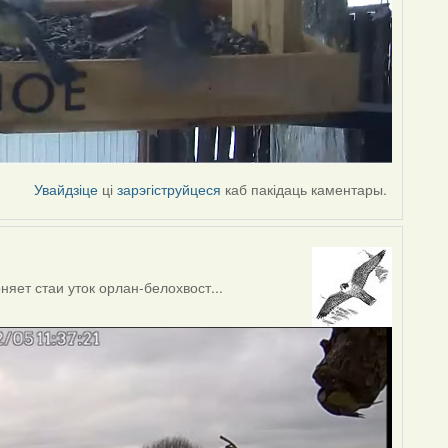
Увайдзіце
ці
зарэгіструйцеся
каб пакідаць каментары.
яет стаи уток орлан-белохвост...