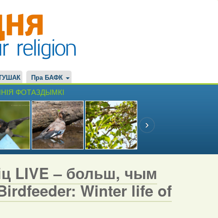
ТУШАК
Пра БАФК
НІЯ ФОТАЗДЫМКІ
іц LIVE – больш, чым
rdfeeder: Winter life of