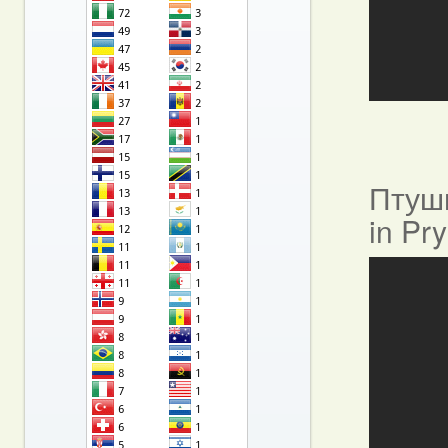
Птушы
in Pr