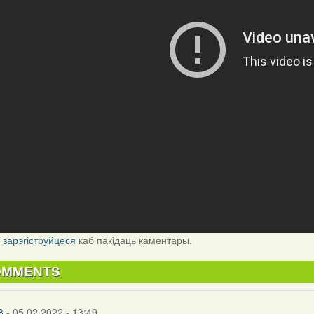
і
зарэгіструйцеся
каб пакідаць каментары.
OMMENTS
8
- 05.02.2022 - 13:49