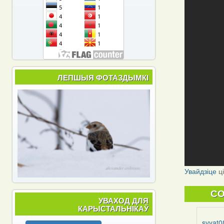
ЛЕПШЫЯ ФОТАЗДЫМКІ
Увайдзіце
ц
C
УВАХОД ДЛЯ
КАРЫСТАЛЬНІКАЎ
svyat0