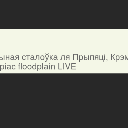
ная сталоўка ля Прыпяці, Крэм
ypiac floodplain LIVE