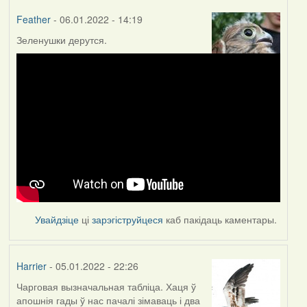
Feather
- 06.01.2022 - 14:19
Зеленушки дерутся.
Увайдзіце
ці
зарэгіструйцеся
каб пакідаць каментары.
Harrier
- 05.01.2022 - 22:26
Чарговая вызначальная табліца. Хаця ў
апошнія гады ў нас пачалі зімаваць і два