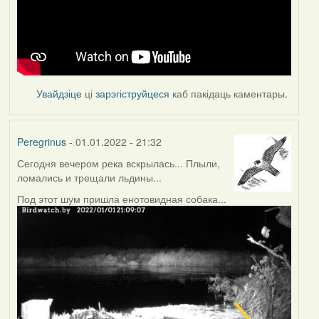
Увайдзіце
ці
зарэгіструйцеся
каб пакідаць каментары.
Peregrinus
- 01.01.2022 - 21:32
Сегодня вечером река вскрылась... Плыли,
ломались и трещали льдины...
Под этот шум пришла енотовидная собака...