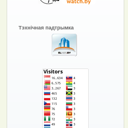
Тэхнічная падтрымка