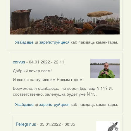
Увайдзіце
ці
зарэгіструйцеся
каб пакідаць каментары.
corvus
- 04.01.2022 - 22:11
Добрый вечер всем!
In
reply
И всех с наступившим Новым годом!
to
Возможно, я ошибаюсь, но ворон был вид N 11? И,
by
соответственно, зеленушка будет уже N 13.
Peregrinus
Увайдзіце
ці
зарэгіструйцеся
каб пакідаць каментары.
Peregrinus
- 05.01.2022 - 00:35