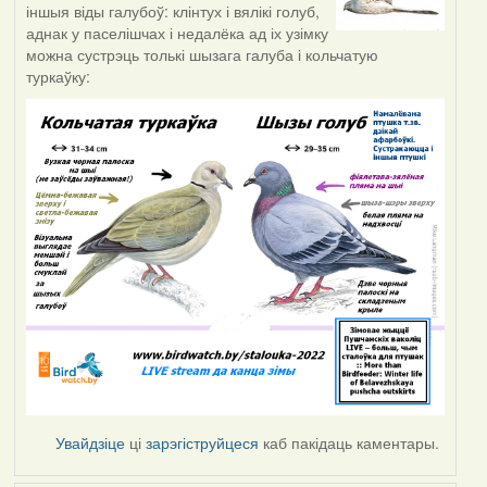
іншыя віды галубоў: клінтух і вялікі голуб,
аднак у паселішчах і недалёка ад іх узімку
можна сустрэць толькі шызага галуба і кольчатую
туркаўку:
Увайдзіце
ці
зарэгіструйцеся
каб пакідаць каментары.