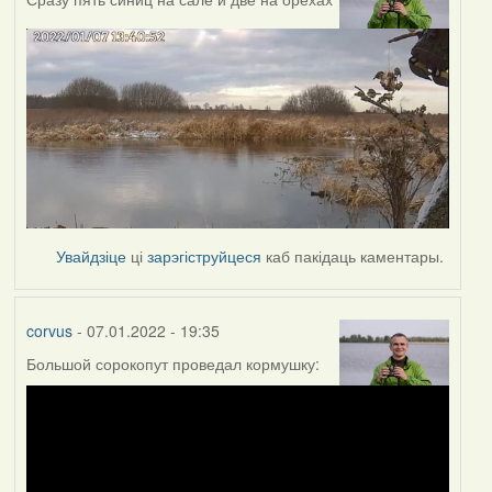
Увайдзіце
ці
зарэгіструйцеся
каб пакідаць каментары.
corvus
- 07.01.2022 - 19:35
Большой сорокопут проведал кормушку: