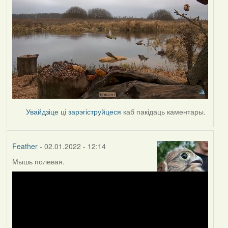
Увайдзіце
ці
зарэгіструйцеся
каб пакідаць каментары.
Feather
- 02.01.2022 - 12:14
Мышь полевая.