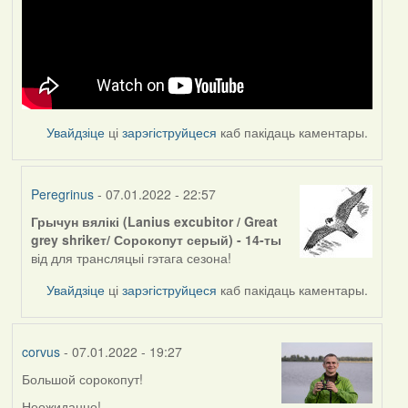
Увайдзіце
ці
зарэгіструйцеся
каб пакідаць каментары.
Peregrinus
- 07.01.2022 - 22:57
Грычун вялікі (Lanius excubitor / Great
In
grey shrikeт/ Сорокопут серый) - 14-ты
reply
від для трансляцыі гэтага сезона!
to
by
Увайдзіце
ці
зарэгіструйцеся
каб пакідаць каментары.
corvus
corvus
- 07.01.2022 - 19:27
Большой сорокопут!
Неожиданно!