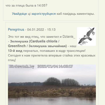
что за птица была в 14:05?
Увайдзіце
ці
зарэгіструйцеся
каб пакідаць каментары.
Peregrinus
- 04.01.2022 - 15:13
Это тот же вид птиц, что заметил и Dzianis_
In
-
Зеленушка (Carduelis chloris /
reply
Greenfinch / Зелянушка звычайная)
- наш
to
13-й вид
пернатых, попавших в кадр трансляции!
by
Сегодня к нам прилетела впервые стайка этих красивых
nataly.d
птиц!