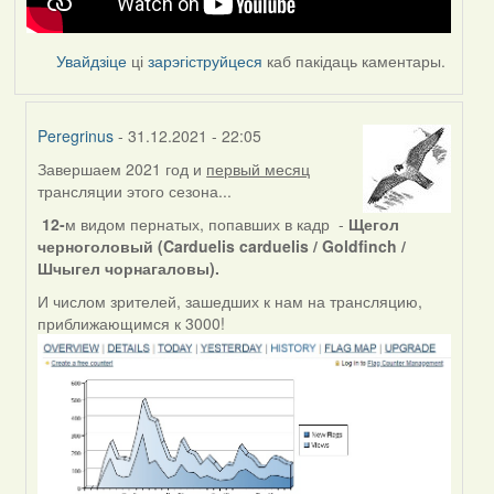
Увайдзіце
ці
зарэгіструйцеся
каб пакідаць каментары.
Peregrinus
- 31.12.2021 - 22:05
Завершаем 2021 год и
первый месяц
In
трансляции этого сезона...
reply
to
12-
м видом пернатых, попавших в кадр -
Щегол
by
черноголовый (Carduelis carduelis / Goldfinch /
Feather
Шчыгел чорнагаловы).
И числом зрителей, зашедших к нам на трансляцию,
приближающимся к 3000!