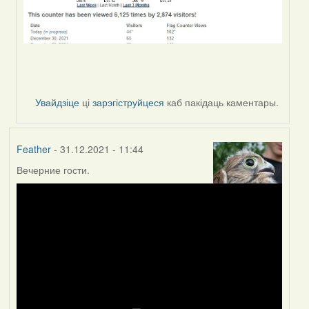
Увайдзіце
ці
зарэгіструйцеся
каб пакідаць каментары.
Feather
- 31.12.2021 - 11:44
Вечерние гости.