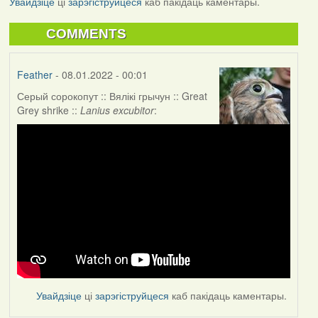
Увайдзіце
ці
зарэгіструйцеся
каб пакідаць каментары.
COMMENTS
Feather
- 08.01.2022 - 00:01
Серый сорокопут :: Вялікі грычун :: Great
Grey shrike ::
Lanius excubitor
:
Увайдзіце
ці
зарэгіструйцеся
каб пакідаць каментары.