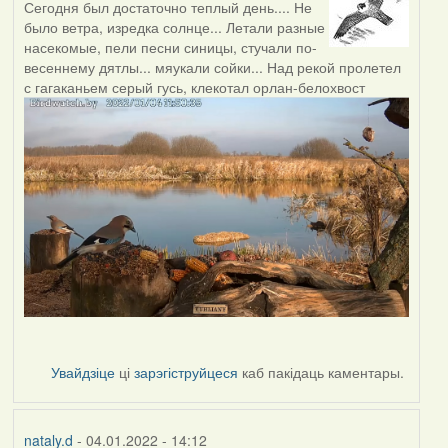
Сегодня был достаточно теплый день.... Не
было ветра, изредка солнце... Летали разные
насекомые, пели песни синицы, стучали по-
весеннему дятлы... мяукали сойки... Над рекой пролетел
с гагаканьем серый гусь, клекотал орлан-белохвост
Увайдзіце
ці
зарэгіструйцеся
каб пакідаць каментары.
nataly.d
- 04.01.2022 - 14:12