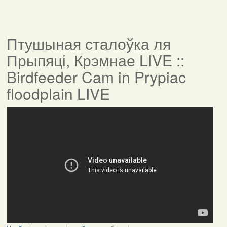
Птушыная сталоўка ля
Прыпяці, Крэмнае LIVE ::
Birdfeeder Cam in Prypiac
floodplain LIVE