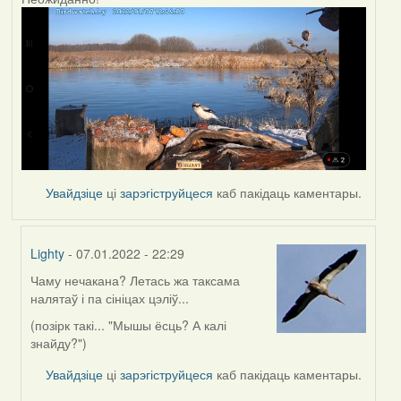
Увайдзіце
ці
зарэгіструйцеся
каб пакідаць каментары.
Lighty
- 07.01.2022 - 22:29
Чаму нечакана? Летась жа таксама
In
налятаў і па сініцах цэліў...
reply
to
(позірк такі... "Мышы ёсць? А калі
by
знайду?")
corvus
Увайдзіце
ці
зарэгіструйцеся
каб пакідаць каментары.