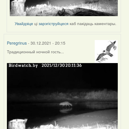
Увайдзіце
ці
зарэгіструйцеся
каб пакідаць каментары.
Peregrinus
- 30.12.2021 - 20:15
Традиционный ночной гость...