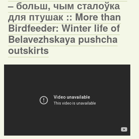
– больш, чым сталоўка
для птушак :: More than
Birdfeeder: Winter life of
Belavezhskaya pushcha
outskirts