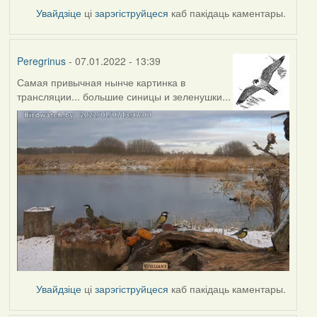
Увайдзіце
ці
зарэгіструйцеся
каб пакідаць каментары.
Peregrinus
- 07.01.2022 - 13:39
Самая привычная нынче картинка в
трансляции... большие синицы и зеленушки...
Увайдзіце
ці
зарэгіструйцеся
каб пакідаць каментары.