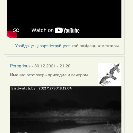
Увайдзіце
ці
зарэгіструйцеся
каб пакідаць каментары.
Peregrinus
- 30.12.2021 - 21:26
Именно этот зверь приходил и вечером...
In
reply
to
by
Feather