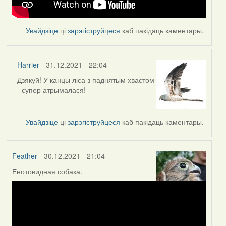
Увайдзіце
ці
зарэгіструйцеся
каб пакідаць каментары.
Harrier
- 31.12.2021 - 22:04
Дзякуй! У канцы ліса з паднятым хвастом
In
- супер атрымалася!
reply
to
by
Увайдзіце
ці
зарэгіструйцеся
каб пакідаць каментары.
Feather
Feather
- 30.12.2021 - 21:04
Енотовидная собака.