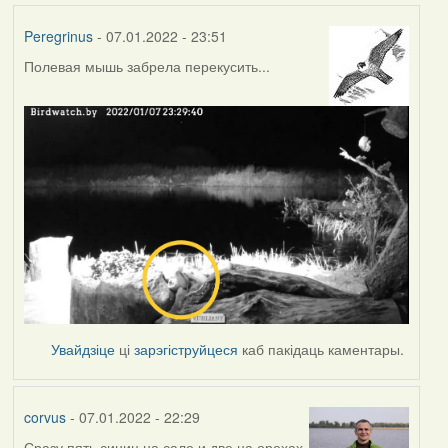
Peregrinus
- 07.01.2022 - 23:51
Полевая мышь забрела перекусить...
Увайдзіце
ці
зарэгіструйцеся
каб пакідаць каментары.
corvus
- 07.01.2022 - 22:29
Сразу пять синиц на сале и две на орехах