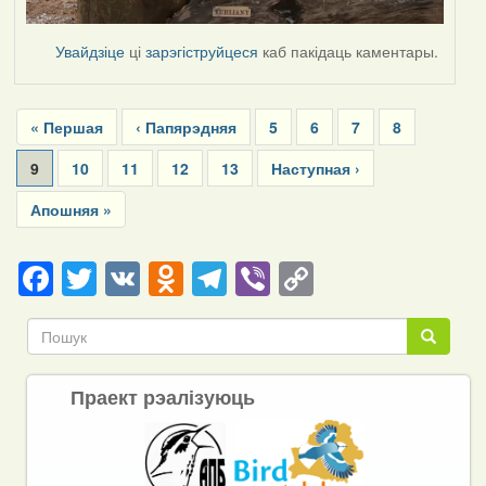
Увайдзіце
ці
зарэгіструйцеся
каб пакідаць каментары.
Pagination
First
« Першая
Previous
‹ Папярэдняя
Page
5
Page
6
Page
7
Page
8
page
page
Current
9
Page
10
Page
11
Page
12
Page
13
Next
Наступная ›
page
page
Last
Апошняя »
page
Facebook
Twitter
VK
Odnoklassniki
Telegram
Viber
Copy
Link
Пошук
Пошук
Праект рэалізуюць