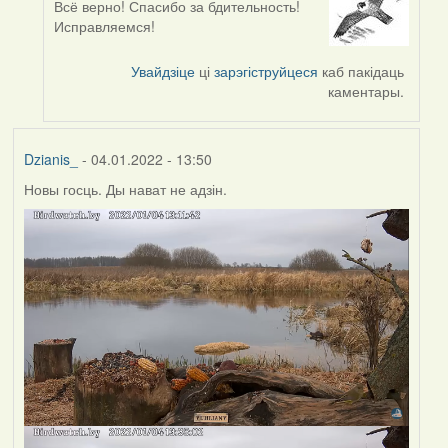
Всё верно! Спасибо за бдительность!
In
Исправляемся!
reply
to
Увайдзіце
ці
зарэгіструйцеся
каб пакідаць
by
каментары.
corvus
Dzianis_
- 04.01.2022 - 13:50
Новы госць. Ды нават не адзін.