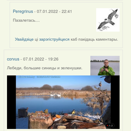
Peregrinus
- 07.01.2022 - 22:41
Пазалетась....
In
reply
to
Увайдзіце
ці
зарэгіструйцеся
каб пакідаць каментары.
by
Lighty
corvus
- 07.01.2022 - 19:26
Лебеди, большие синицы и зеленушки.