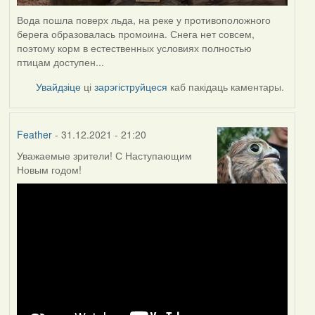
Вода пошла поверх льда, на реке у противоположного
берега образовалась промоина. Снега нет совсем,
поэтому корм в естественных условиях полностью
птицам доступен...
Увайдзіце
ці
зарэгіструйцеся
каб пакідаць каментары.
Feather
- 31.12.2021 - 21:20
Уважаемые зрители! С Наступающим
Новым годом!