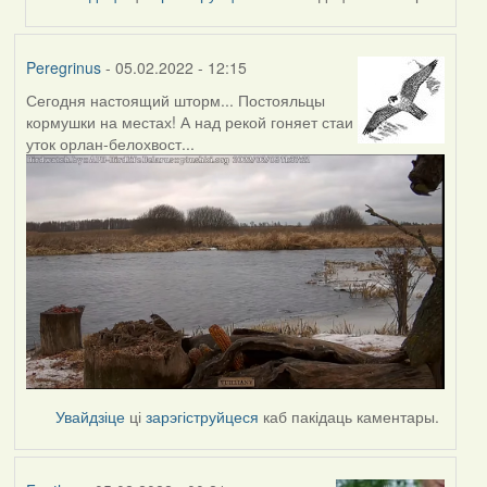
Peregrinus
- 05.02.2022 - 12:15
Сегодня настоящий шторм... Постояльцы
кормушки на местах! А над рекой гоняет стаи
уток орлан-белохвост...
Увайдзіце
ці
зарэгіструйцеся
каб пакідаць каментары.