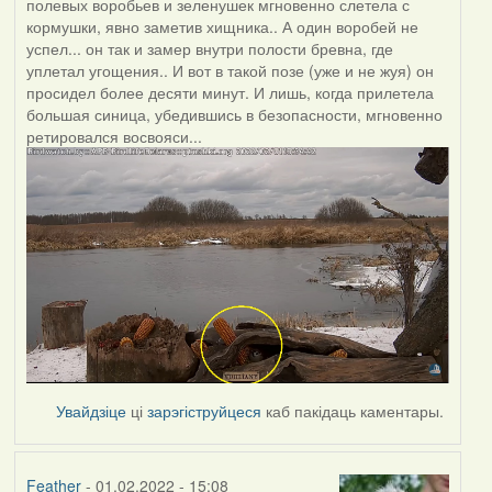
полевых воробьев и зеленушек мгновенно слетела с
кормушки, явно заметив хищника.. А один воробей не
успел... он так и замер внутри полости бревна, где
уплетал угощения.. И вот в такой позе (уже и не жуя) он
просидел более десяти минут. И лишь, когда прилетела
большая синица, убедившись в безопасности, мгновенно
ретировался восвояси...
Увайдзіце
ці
зарэгіструйцеся
каб пакідаць каментары.
Feather
- 01.02.2022 - 15:08