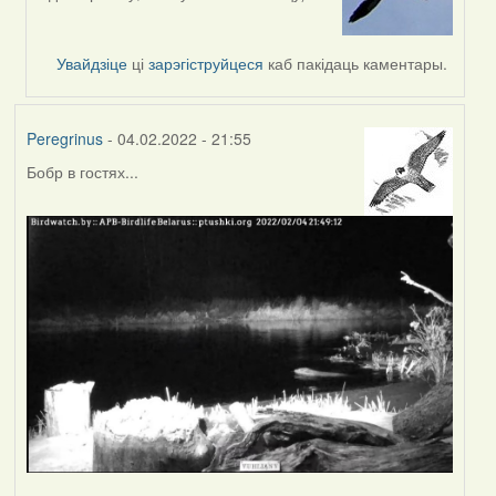
reply
to
by
Увайдзіце
ці
зарэгіструйцеся
каб пакідаць каментары.
svetlana
vranova
Peregrinus
- 04.02.2022 - 21:55
Бобр в гостях...