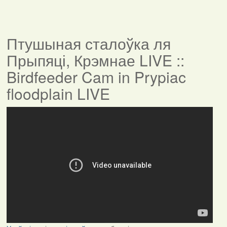
Птушыная сталоўка ля
Прыпяці, Крэмнае LIVE ::
Birdfeeder Cam in Prypiac
floodplain LIVE