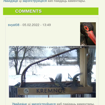
Увайдзіце
ці
зарэгіструйцеся
каб пакідаць каментары.
COMMENTS
svyat08
- 05.02.2022 - 13:49
In
reply
to
by
svyat08
Увайдзіце
ці
зарэгіструйцеся
каб пакідаць каментары.