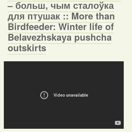
– больш, чым сталоўка
для птушак :: More than
Birdfeeder: Winter life of
Belavezhskaya pushcha
outskirts