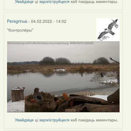
Увайдзіце
ці
зарэгіструйцеся
каб пакідаць каментары.
Peregrinus
- 04.02.2022 - 14:02
"Контролёры"
Увайдзіце
ці
зарэгіструйцеся
каб пакідаць каментары.