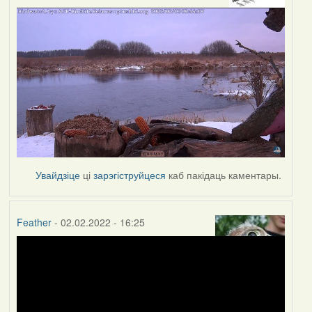
Увайдзіце
ці
зарэгіструйцеся
каб пакідаць каментары.
Feather
- 02.02.2022 - 16:25