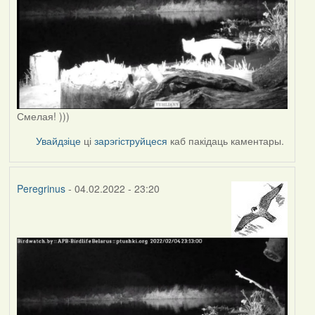
Смелая! )))
Увайдзіце
ці
зарэгіструйцеся
каб пакідаць каментары.
Peregrinus
- 04.02.2022 - 23:20