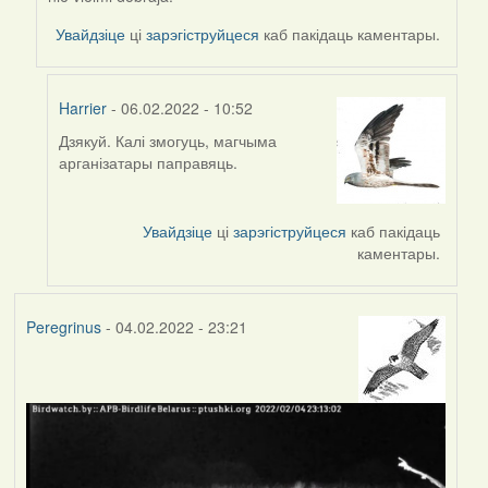
reply
to
Увайдзіце
ці
зарэгіструйцеся
каб пакідаць каментары.
by
Harrier
Harrier
- 06.02.2022 - 10:52
Дзякуй. Калі змогуць, магчыма
In
арганізатары паправяць.
reply
to
by
Увайдзіце
ці
зарэгіструйцеся
каб пакідаць
svetlana
каментары.
vranova
Peregrinus
- 04.02.2022 - 23:21