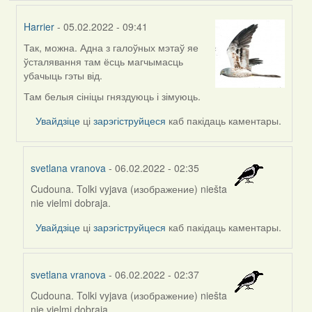
Harrier
- 05.02.2022 - 09:41
Так, можна. Адна з галоўных мэтаў яе
In
ўсталявання там ёсць магчымасць
reply
убачыць гэты від.
to
by
Там белыя сініцы гняздуюць і зімуюць.
svetlana
Увайдзіце
ці
зарэгіструйцеся
каб пакідаць каментары.
vranova
svetlana vranova
- 06.02.2022 - 02:35
Cudouna. Tolki vyjava (изображение) niešta
In
nie vielmi dobraja.
reply
to
Увайдзіце
ці
зарэгіструйцеся
каб пакідаць каментары.
by
Harrier
svetlana vranova
- 06.02.2022 - 02:37
Cudouna. Tolki vyjava (изображение) niešta
In
nie vielmi dobraja.