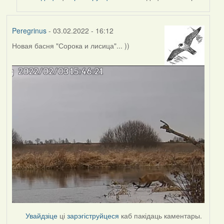
Peregrinus
- 03.02.2022 - 16:12
Новая басня "Сорока и лисица"... ))
Увайдзіце
ці
зарэгіструйцеся
каб пакідаць каментары.