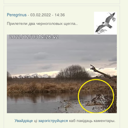
Peregrinus
- 03.02.2022 - 14:36
Прилетели два черноголовых щегла..
Увайдзіце
ці
зарэгіструйцеся
каб пакідаць каментары.