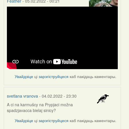
Feather
- 05.02.2022 - 00:21
Увайдзіце
ці
зарэгіструйцеся
каб пакідаць каментары.
svetlana vranova
- 04.02.2022 - 23:30
A ci na karmušcy na Prypjaci možna
spadzjavacca bielaj sinicy?
Увайдзіце
ці
зарэгіструйцеся
каб пакідаць каментары.