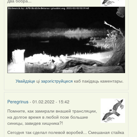
два бобра...
Увайдзіце
ці
зарэгіструйцеся
каб пакідаць каментары.
Peregrinus
- 01.02.2022 - 15:42
Помните, как замирали внашей трансляции,
на долгое время в любой позе большие
синицы, завидев хищника?!
Сегодня так сделал полевой воробей... Смешаная стайка