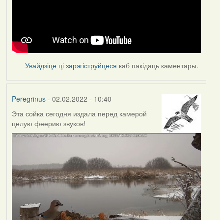
Увайдзіце
ці
зарэгіструйцеся
каб пакідаць каментары.
Peregrinus
- 02.02.2022 - 10:40
Эта сойка сегодня издала перед камерой
целую феерию звуков!