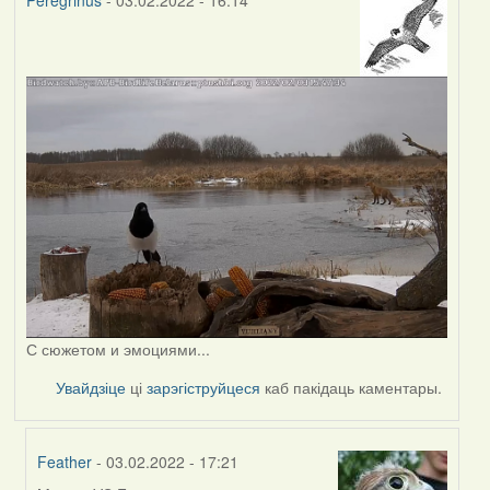
Peregrinus
- 03.02.2022 - 16:14
С сюжетом и эмоциями...
Увайдзіце
ці
зарэгіструйцеся
каб пакідаць каментары.
Feather
- 03.02.2022 - 17:21