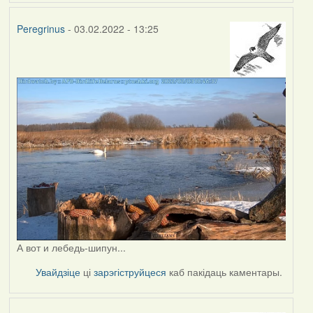
Peregrinus
- 03.02.2022 - 13:25
А вот и лебедь-шипун...
Увайдзіце
ці
зарэгіструйцеся
каб пакідаць каментары.