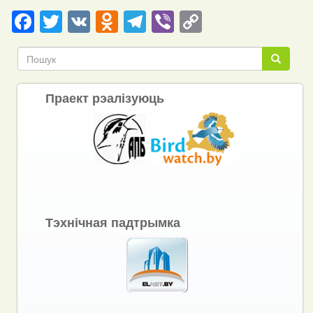
Facebook
Twitter
VK
Odnoklassniki
Telegram
Viber
Copy
Link
Пошук
Пошук
Праект рэалізуюць
Тэхнічная падтрымка