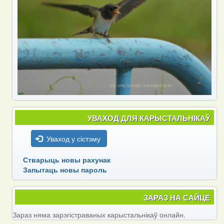
УВАХОД ДЛЯ КАРЫСТАЛЬНІКАЎ
Уваход у сістэму
Стварыць новы рахунак
Запытаць новы пароль
ЗАРАЗ НА САЙЦЕ
Зараз няма зарэгістраваных карыстальнікаў онлайн.