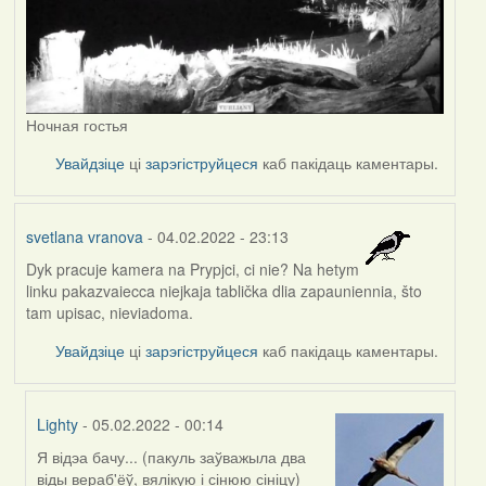
Ночная гостья
Увайдзіце
ці
зарэгіструйцеся
каб пакідаць каментары.
svetlana vranova
- 04.02.2022 - 23:13
Dyk pracuje kamera na Prypjci, ci nie? Na hetym
linku pakazvaiecca niejkaja tablička dlia zapauniennia, što
tam upisac, nieviadoma.
Увайдзіце
ці
зарэгіструйцеся
каб пакідаць каментары.
Lighty
- 05.02.2022 - 00:14
Я відэа бачу... (пакуль заўважыла два
In
віды вераб'ёў, вялікую і сінюю сініцу)