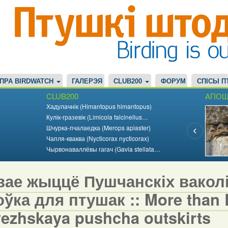
ПРА BIRDWATCH
ГАЛЕРЭЯ
CLUB200
ФОРУМ
СПІСЫ П
CLUB200
АПОШ
Хадулачнік (Himantopus himantopus)
Кулік-гразевік (Limicola falcinellus…
Шчурка-пчалаедка (Merops apiaster)
Чапля-кваква (Nycticorax nycticorax)
Чырвонаваллёвы гагач (Gavia stellata…
вае жыццё Пушчанскіх вакол
ўка для птушак :: More than Bi
vezhskaya pushcha outskirts