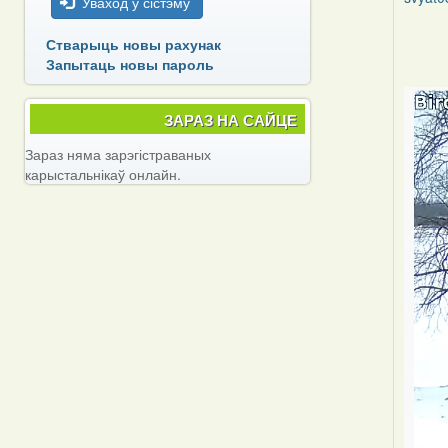
Уваход у сістэму
In
Стварыць новы рахунак
reply
Запытаць новы пароль
to
by
svyat0
ЗАРАЗ НА САЙЦЕ
Зараз няма зарэгістраваных
карыстальнікаў онлайн.