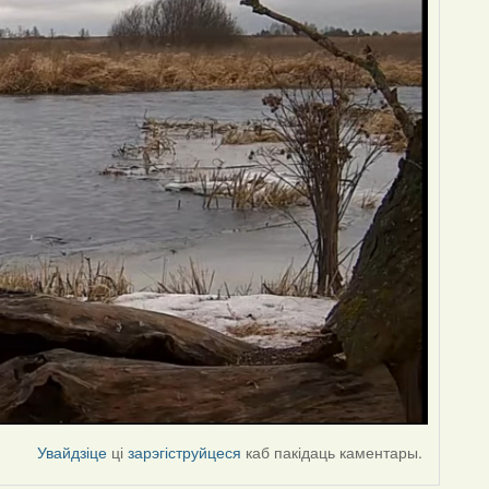
Увайдзіце
ці
зарэгіструйцеся
каб пакідаць каментары.