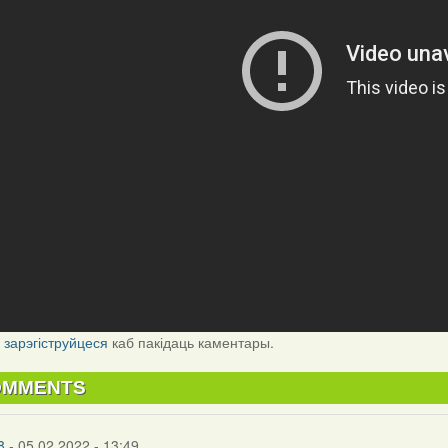
і
зарэгіструйцеся
каб пакідаць каментары.
OMMENTS
8
- 05.02.2022 - 13:49