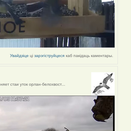
Увайдзіце
ці
зарэгіструйцеся
каб пакідаць каментары.
яет стаи уток орлан-белохвост...