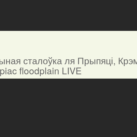
ная сталоўка ля Прыпяці, Крэм
ypiac floodplain LIVE