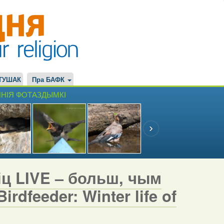
ТУШАК
Пра БАФК
НІЯ ФОТАЗДЫМКІ
іц LIVE – больш, чым
rdfeeder: Winter life of