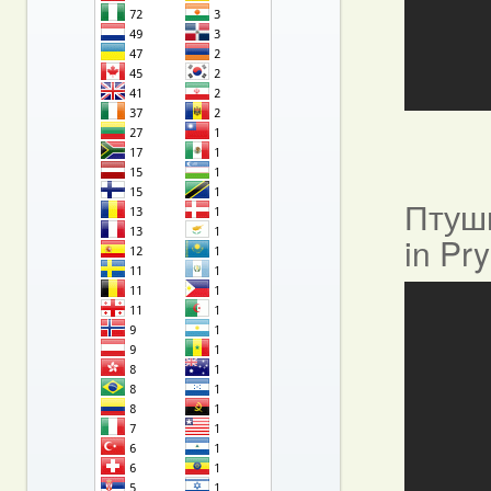
Птушы
in Pr