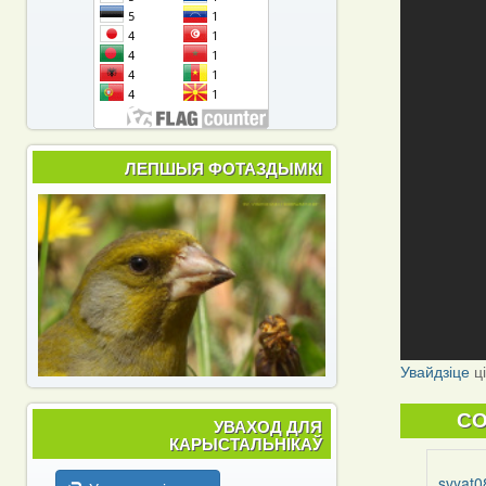
ЛЕПШЫЯ ФОТАЗДЫМКІ
Увайдзіце
ц
C
УВАХОД ДЛЯ
КАРЫСТАЛЬНІКАЎ
svyat0