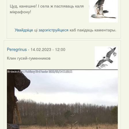
Цуд, канешне! І села ж паспяваць каля
In
мікрафону!
reply
to
by
Увайдзіце
ці
зарэгіструйцеся
каб пакідаць каментары.
Feather
Peregrinus
- 14.02.2023 - 12:00
Клин гусей-гуменников