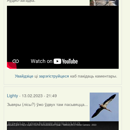
Увайдзіце
ці
зарэгіструйцеся
каб пакідаць каментары.
Lighty
- 13.02.2023 - 21:49
Зьвяры (лісы?) ўжо ўдвух там пасьвяцца...