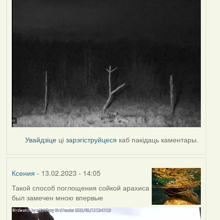
Увайдзіце
ці
зарэгіструйцеся
каб пакідаць каментары.
Ксения
- 13.02.2023 - 14:05
Такой способ поглощения сойкой арахиса
был замечен мною впервые