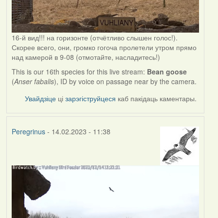
16-й вид!!! на горизонте (отчётливо слышен голос!).
Скорее всего, они, громко гогоча пролетели утром прямо
над камерой в 9-08 (отмотайте, насладитесь!)
This is our 16th species for this live stream:
Bean goose
(
Anser fabalis
), ID by voice on passage near by the camera.
Увайдзіце
ці
зарэгіструйцеся
каб пакідаць каментары.
Peregrinus
- 14.02.2023 - 11:38