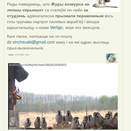
Рады паведаміць, што
Журы конкурса на
лепшы скрыншот
са сталоўкі он-лайн
за
студзень
адзінагалосна
прызнала пераможным
вось
гэты групавы партрэт палявых вераб'ёў і віншуе
карыстальніцу з нікам
Vertigo
, якая яго змясціла.
Калі ласка, напішыце на эл.пошту
dz.vincheuski@gmail.com
каму і на які адрас выслаць
прыз-вызначальнік.