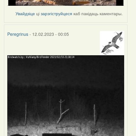
Увайдзіце
ці
зарэгіструйцеся
каб пакідаць каментары.
Peregrinus
- 12.02.2023 - 00:05