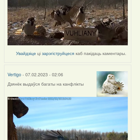
Увайдзіце
ці
зарэгіструйцеся
каб пакідаць каментары.
Vertigo
- 07.02.2023 - 02:06
Дзянёк выдаўся багаты на канфлікты