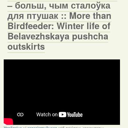
– больш, чым сталоўка
для птушак :: More than
Birdfeeder: Winter life of
Belavezhskaya pushcha
outskirts
Увайдзіце
ці
зарэгіструйцеся
каб пакідаць каментары.