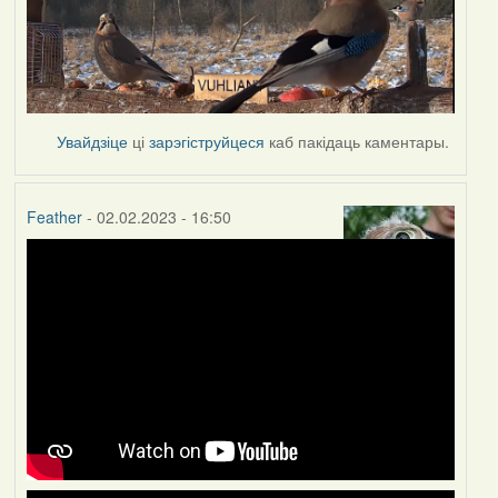
Увайдзіце
ці
зарэгіструйцеся
каб пакідаць каментары.
Feather
- 02.02.2023 - 16:50