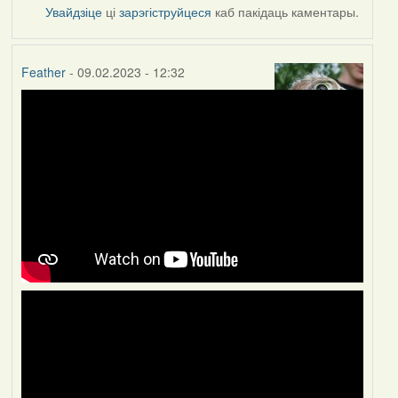
Увайдзіце
ці
зарэгіструйцеся
каб пакідаць каментары.
Feather
- 09.02.2023 - 12:32