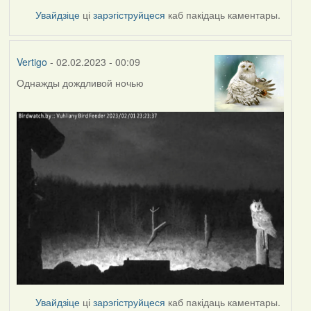
Увайдзіце
ці
зарэгіструйцеся
каб пакідаць каментары.
Vertigo
- 02.02.2023 - 00:09
Однажды дождливой ночью
Увайдзіце
ці
зарэгіструйцеся
каб пакідаць каментары.