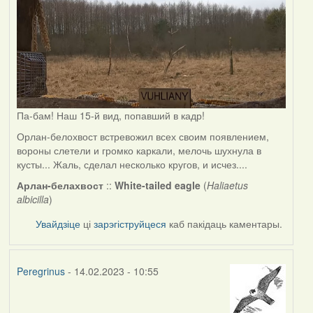
Па-бам! Наш 15-й вид, попавший в кадр!
Орлан-белохвост встревожил всех своим появлением,
вороны слетели и громко каркали, мелочь шухнула в
кусты... Жаль, сделал несколько кругов, и исчез....
Арлан-белахвост
::
White-tailed eagle
(
Haliaetus
albicilla
)
Увайдзіце
ці
зарэгіструйцеся
каб пакідаць каментары.
Peregrinus
- 14.02.2023 - 10:55