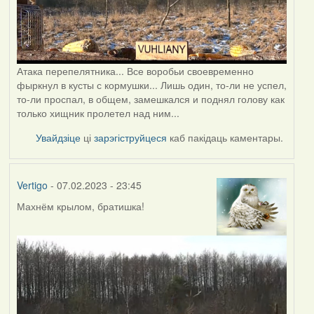
Атака перепелятника... Все воробьи своевременно
фыркнул в кусты с кормушки... Лишь один, то-ли не успел,
то-ли проспал, в общем, замешкался и поднял голову как
только хищник пролетел над ним...
Увайдзіце
ці
зарэгіструйцеся
каб пакідаць каментары.
Vertigo
- 07.02.2023 - 23:45
Махнём крылом, братишка!