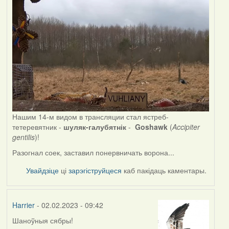
Нашим 14-м видом в трансляции стал ястреб-
тетеревятник -
шуляк-галубятнік
-
Goshawk
(
Accipiter
gentilis
)!
Разогнал соек, заставил понервничать ворона...
Увайдзіце
ці
зарэгіструйцеся
каб пакідаць каментары.
Harrier
- 02.02.2023 - 09:42
Шаноўныя сябры!