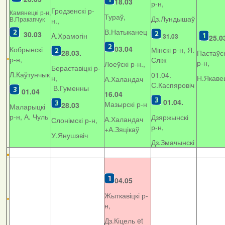
18.03
р-н,
Гродзенскі р-
Камянецкі р-н,
Тураў,
Дз.Лундышаў
В.Пракапчук
н.,
В.Натыканец
30.03
A.Храмогін
31.03
25.0
03.04
Кобрынскі
Мінскі р-н, Я.
28.03.
Пастаўск
р-н,
Сліж
р-н,
Лоеўскі р-н.,
Бераставіцкі р-
Л.Каўтунчык
01.04.
н,
Н.Якаве
А.Халандач
С.Каспяровіч
В.Гуменны
01.04
16.04
01.04.
Мазырскі р-н
28.03
Маларыцкі
р-н, А. Чуль
Дзяржынскі
А.Халандач
Слонімскі р-н,
р-н,
+
А.Зяцікаў
У.Янушэвіч
Дз.Змачынскі
04.05
Жыткавіцкі р-
н,
Дз.Кіцель et