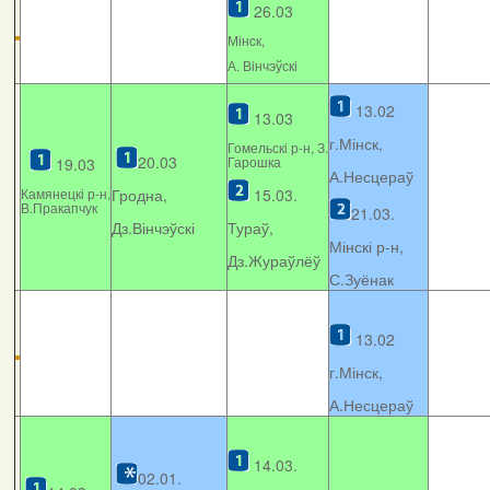
26.03
Мінcк,
А. Вінчэўскі
13.02
13.03
г.Мінск,
Гомельскі р-н, З.
20.03
Гарошка
19.03
А.Несцераў
Камянецкі р-н,
Гродна,
15.03.
В.Пракапчук
21.03.
Дз.Вінчэўскі
Тураў,
Мінскі р-н,
Дз.Жураўлёў
С.Зуёнак
13.02
г.Мінск,
А.Несцераў
14.03.
02.01.