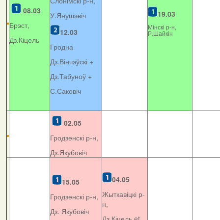
Слонімскі р-н,
08.03
19.03
У.Янушэвіч
Брэст,
Мінскі р-н,
12.03
Р.Шайкін
Дз.Кіцель
Гродна
Дз.Вінчэўскі +
Дз.Табуноў +
С.Саковіч
02.05
Гродзенскі р-н,
Дз.Якубовіч
04.05
15.05
Жыткавіцкі р-
Гродзенскі р-н,
н,
Дз. Якубовіч
Дз.Кіцель et