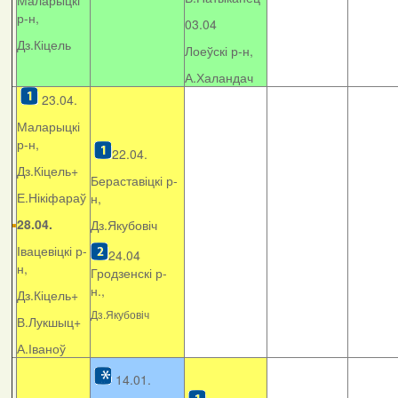
Маларыцкі
р-н,
03.04
Дз.Кіцель
Лоеўскі р-н,
А.Халандач
23.04.
Маларыцкі
р-н,
22.04.
Дз.Кіцель+
Бераставіцкі р-
Е.Нікіфараў
н,
28.04.
Дз.Якубовіч
Івацевіцкі р-
24.04
н,
Гродзенскі р-
н.,
Дз.Кіцель+
Дз.Якубовіч
В.Лукшыц+
А.Іваноў
14.01.