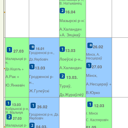
В. Натыканец
16.04
Мазырскі р-н:
А.Халандач
+
А. Зяцікаў
26.02
16.01
13.03
27.03
Гродзенскі р-н.,
Мінск, А.
Несцераў
Маларыцкі р-
Лоеўскі р-н.,
Дз.Якубовіч
н,
27.03
А.Халандач
13.03
Дз.Кіцель +
Мінск,
А.Рак +
Гродзенскі р-
13.03.
н.,
А.Несцераў +
Ю.Янкевіч
Тураў,
Ж.Гулеўскі
В.Юрко
Дз.Жураўлёў
13.03
12.03
26.02
Кобрынскі р-н,
Я. Мальчук
г. Мінск
Гродзенскі р-н, Дз.
Якубовіч
27.03
С. Каспяровіч
Маларыцкі р-
04.03.
01.05