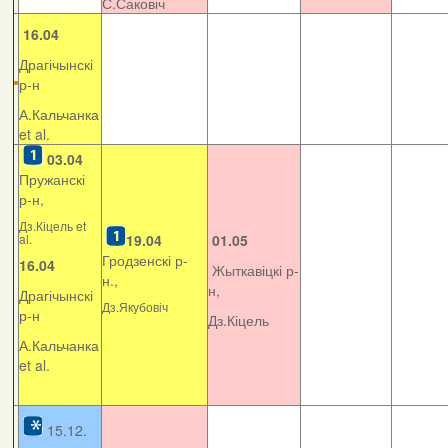
С.Саковіч
16.04
Драгічынскі
р-н
А.Кальчанка
et al.
03.04
Пружанскі
р-н,
Дз.Кіцель et
al.
19.04
01.05
Гродзенскі р-
16.04
Жыткавіцкі р-
н.,
н,
Драгічынскі
Дз.Якубовіч
р-н
Дз.Кіцель
А.Кальчанка
et al.
15.12.