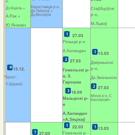
н,
Бераставіцкі р-н,
Дз.Кіцель +
Стаўбцоўскі
Дз.Табуноў +
р-н,
Дз.Вінчэўскі
А.Рак +
М.Львоў
Ю.Янкевіч
27.03
Рэчыцкі р-н
А.Халандач
13.03
27.03
Дзяржынскі
р-н,
15.12.
Гомельскі р-
н, З.
Брэст,
Дз.Змачынскі
Гарошка
У.Шуцееў
27.03
16.04
Мінскі р-н, С
Мазырскі р-
Каспяровіч
н
А.Халандач
+
А.Зяцікаў
22.03
13.03
Гомельскі р-
27.03