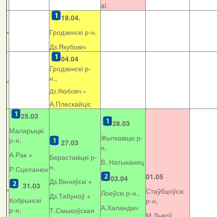
al.
18.04.
Гродзенскі р-н,
Дз.Якубовіч
04.04
Гродзенскі р-
н.,
Дз.Якубовіч +
А.Плескайціс
25.03
28.03
Маларыцкі
Жыткавіцкі р-
р-н,
27.03
н,
А.Рак +
Бераставіцкі р-
В. Натыканец
н,
Р.Сцепанюк
01.05
03.04
Дз.Вінчэўскі +
31.03
Стаўбцоўскі
Лоеўскі р-н.,
Дз.Табуноў +
Кобрынскі
р-н,
А.Халандач
р-н,
Т.Смыкоўская
М.Львоў