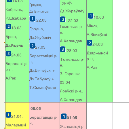
14.03
Тураў,
Гродна,
Кобрынь,
Дз.Жураўлёў
Дз.Вінчэўскі
10.03
Р.Шкабара
22.03
22.03
Мінск,
Гомельскі р-
18.03.
Гродна,
н,
А.Вінчэўскі
Брэст,
Дз.Якубовіч
А.Халандач
24.03
Дз.Кіцель
27.03
28.03
Дзяржынскі
24.03
Бераставіцкі р-
р-н,
Гомельскі р-
н,
Баранавіцкі
н,
А.Рак
р-н,
Дз.Вінчэўскі +
З. Гарошка
А.Рак
Дз.Табуноў +
03.04
Т.Смыкоўская
Лоеўскі р-н.,
А.Халандач
08.05
21.04.
Бераставіцкі р-
01.05
н,
Маларыцкі
Жыткавіцкі р-