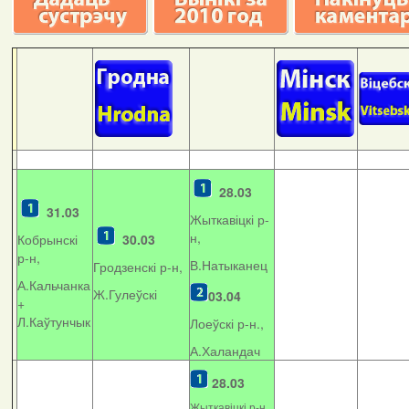
28.03
31.03
Жыткавіцкі р-
н,
Кобрынскі
30.03
р-н,
В.Натыканец
Гродзенскі р-н,
А.Кальчанка
Ж.Гулеўскі
03.04
+
Л.Каўтунчык
Лоеўскі р-н.,
А.Халандач
28.03
Жыткавіцкі р-н,