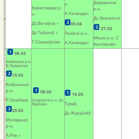
Дзяржынскі
н,
Бераставіцкі р-
р-н,
А.Халандач
н,
Дз.Змачынскі
Дз.Вінчэўскі +
03.04
27.03
Дз.Табуноў +
Лоеўскі р-н.,
Мінскі р-н, С
Т.Смыкоўская
А.Халандач
Каспяровіч
06.03
Камянецкі р-н,
В.Пракапчук
15.03
Кобрыньскі
р-н,
08.03
16.03.
Р.Шкабара
Гродзенскі р-н, Дз.
Тураў,
Якубовіч
25.03
Дз.Жураўлёў
Маларыцкі
р-н,
А.Рак +