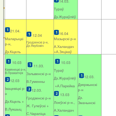
14.03.
Тураў
Дз.Жураўлёў
21.04.
16.04
12.04
Маларыцкі
Мазырскі р-н
Гродзенскі р-н,
р-н,
Дз.Якубовіч
А.Халандач
Дз.Кіцель
+
А.Зяцікаў
10.03
10.03
11.03.
Камянецкі р-н,
Тураў
В.Пракапчук
Зэльвенскі р-н
12.03.
Дз.Жураўлёў
12.03
В.Гуменны
Дзяржынскі
+А.Парейка
Івацевіцкі р-
р-н
12.03.
н
13.03
Дз.
Гродзенскі р-н
Дз.Кіцель +
Лоеўскі р-н.,
Змачынскі
Ж. Гулеўскі +
В.Лукшыц
А.Халандач
С.Чарапіца