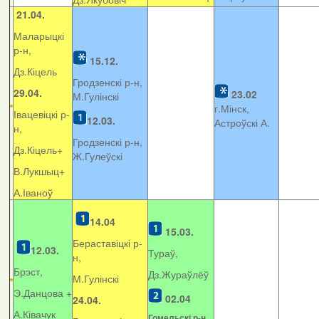
21.04.
Маларыцкі
р-н,
15.12.
Дз.Кіцель
Гродзенскі р-н,
29.04.
23.02
М.Гулінскі
г.Мінск,
Івацевіцкі р-
12.03.
Астроўскі А.
н,
Гродзенскі р-н,
Дз.Кіцель+
Ж.Гулеўскі
В.Лукшыц+
А.Іваноў
14.04
15.03.
Бераставіцкі р-
12.03.
Тураў,
н,
Брэст,
Дз.Жураўлёў
М.Гулінскі
Э.Данцова +
02.04
24.04.
А.Ківачук
Гомельскі р-н,