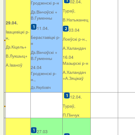
02.04.
Гродзенскі р-н
Тураў,
Дз.Вінчэўскі +
В.Гуменны
В.Натыканец
29.04.
11.04.
03.04
Івацевіцкі р-
Бераставіцкі р-
н,
Лоеўскі р-н.,
н
Дз.Кіцель+
А.Халандач
Дз.Вінчэўскі +
В.Лукшыц+
16.04
В.Гуменны
Мазырскі р-н
А.Іваноў
24.04
А.Халандач
Гродзенскі р-
+
А.Зяцікаў
н.,
Дз.Якубовіч
12.04.
Тураў,
П.Пінчук
27.03