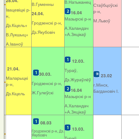
28.04.
В.Натыканец
В.Гуменны
Стаўбцоўскі
Івацевіцкі р-
р-н,
16.04
24.04.
н,
Мазырскі р-н
М.Львоў
Гродзенскі р-н,
Дз.Кіцель+
А.Халандач
Дз.Якубовіч
+
А.Зяцікаў
В.Лукшыц+
А.Іваноў
12.03.
21.04.
Тураў,
30.03.
23.02
Маларыцкі
Дз.Жураўлёў
Гродзенскі р-н,
р-н,
г.Мінск,
16.04
Багдановіч І.
Ж.Гулеўскі
Дз.Кіцель
Мазырскі р-н
А.Халандач
+
А.Зяцікаў
08.03
13.03.
Гродзенскі р-н, Дз.
Якубовіч
Тураў,