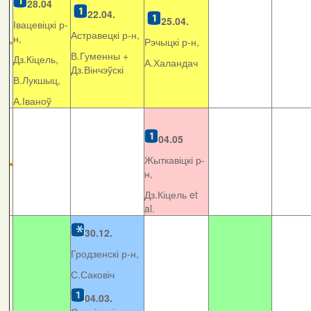
28.04
22.04.
25.04.
Івацевіцкі р-
Астравецкі р-н,
н,
Рэчыцкі р-н,
В.Гуменны +
Дз.Кіцель,
А.Халандач
Дз.Вінчэўскі
В.Лукшыц,
А.Іваноў
04.05
Жыткавіцкі р-
н,
Дз.Кіцель et
al.
30.12.
Гродзенскі р-н,
С.Саковіч
04.03.