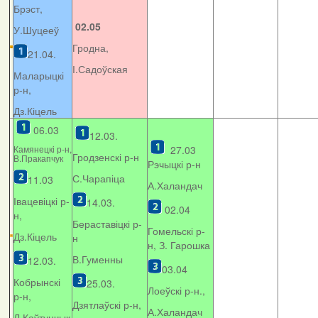
Брэст,
02.05
У.Шуцееў
Гродна,
21.04.
І.Садоўская
Маларыцкі
р-н,
Дз.Кіцель
06.03
12.03.
Камянецкі р-н,
27.03
Гродзенскі р-н
В.Пракапчук
Рэчыцкі р-н
С.Чарапіца
11.03
А.Халандач
Івацевіцкі р-
14.03.
02.04
н,
Бераставіцкі р-
Гомельскі р-
Дз.Кіцель
н
н, З. Гарошка
В.Гуменны
12.03.
03.04
Кобрынскі
25.03.
Лоеўскі р-н.,
р-н,
Дзятлаўскі р-н,
А.Халандач
Л.Каўтунчык