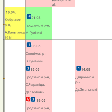
al.
16.04.
01.03.
Кобрынскі
р-н,
Гродзенскі р-н,
А.Кальчанка
М.Гулінскі
et al.
06.05
Слонімскі р-н,
В.Гуменны
15.05
14.05
Гродзенскі р-н,
Дзяржынскі
р-н,
С.Чарапіца,
Дз.Змачынскі
Дз.Якубовіч
19.05
Гродзенскі р-н,