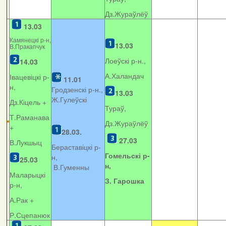
Дз.Жураўлёў
13.03
Камянецкі р-н,
13.03
В.Пракапчук
Лоеўскі р-н.,
14.03
А.Халандач
Івацевіцкі р-
11.01
н,
Гродзенскі р-н.,
13.03
Ж.Гулеўскі
Дз.Кіцель +
Тураў,
Т.Раманава
Дз.Жураўлёў
+
28.03.
27.03
В.Лукшыц
Бераставіцкі р-
Гомельскі р-
н,
25.03
н,
В.Гуменны
Маларыцкі
З. Гарошка
р-н,
А.Рак +
Р.Сцепанюк