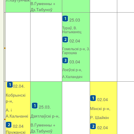
В.Гуменны +
Дз.Табуноў
25.03
Тураў, В.
Натыканец
02.04
Гомельскі р-н, З.
Гарошка
03.04
Лоеўскі р-н,
А.Халандач
02.04.
Кобрынскі
02.04
р-н,
25.03.
Мінскі р-н,
А. і
А.Кальчанкі
Дзятлаўскі р-н,
Р. Шайкін
В.Гуменны +
02.04
02.04
Дз.Табуноў
Пружанскі