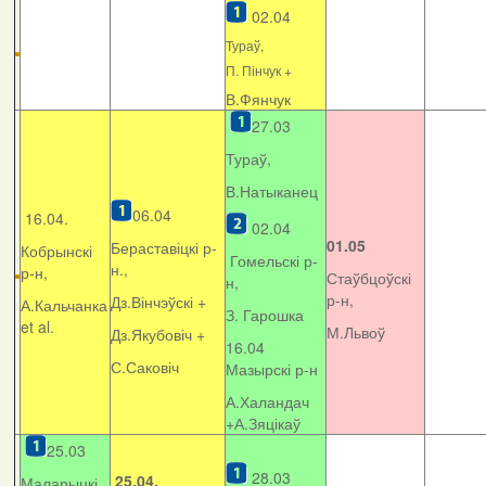
02.04
Тураў,
П. Пінчук +
В.Фянчук
27.03
Тураў,
В.Натыканец
06.04
16.04.
02.04
01.05
Бераставіцкі р-
Кобрынскі
Гомельскі р-
н.,
р-н,
Стаўбцоўскі
н,
р-н,
Дз.Вінчэўскі +
А.Кальчанка
З. Гарошка
et al.
М.Львоў
Дз.Якубовіч +
16.04
С.Саковіч
Мазырскі р-н
А.Халандач
+
А.Зяцікаў
25.03
28.03
25.04.
Маларыцкі