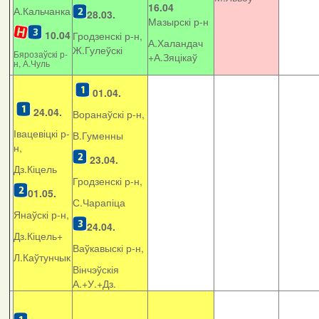
16.04
А.Кальчанка
28.03.
Мазырскі р-н
10.04
Гродзенскі р-н,
А.Халандач
Ж.Гулеўскі
Бярозаўскі р-
+
А.Зяцікаў
н, А.Чуль
01.04.
24.04.
Воранаўскі р-н,
Івацевіцкі р-
В.Гуменны
н,
23.04.
Дз.Кіцель
Гродзенскі р-н,
01.05.
С.Чарапіца
Янаўскі р-н,
24.04.
Дз.Кіцель+
Ваўкавыскі р-н,
Л.Каўтунчык
Вінчэўскія
А.+У.+Дз.