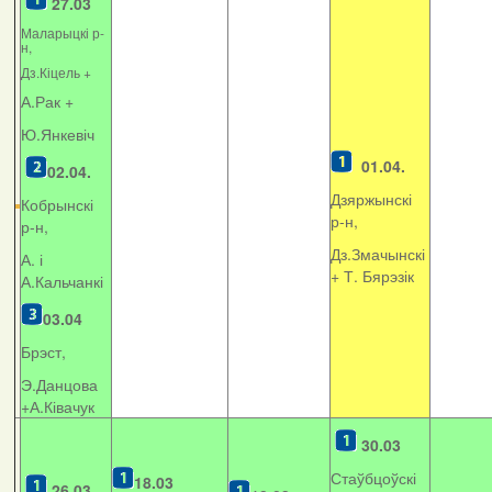
27.03
Маларыцкі р-
н,
Дз.Кіцель +
А.Рак +
Ю.Янкевіч
01.04.
02.04.
Дзяржынскі
Кобрынскі
р-н,
р-н,
Дз.Змачынскі
А. і
+
Т. Бярэзік
А.Кальчанкі
03.04
Брэст,
Э.Данцова
+А.Ківачук
30.03
Стаўбцоўскі
18.03
26.03