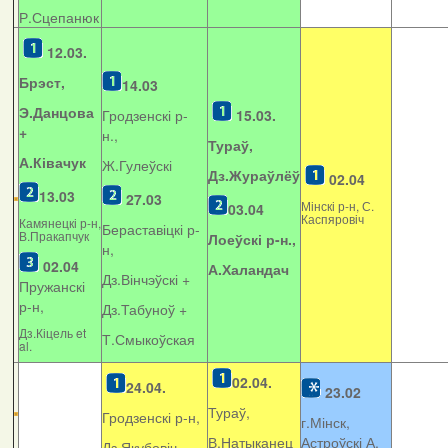
Р.Сцепанюк
12.03.
Брэст,
14.03
Э.Данцова
Гродзенскі р-
15.03.
+
н.,
Тураў,
А.Ківачук
Ж.Гулеўскі
Дз.Жураўлёў
02.04
13.03
27.03
Мінскі р-н, С.
03.04
Каспяровіч
Камянецкі р-н,
Бераставіцкі р-
В.Пракапчук
Лоеўскі р-н.,
н,
02.04
А.Халандач
Дз.Вінчэўскі +
Пружанскі
р-н,
Дз.Табуноў +
Дз.Кіцель et
Т.Смыкоўская
al.
02.04.
24.04.
23.02
Тураў,
Гродзенскі р-н,
г.Мінск,
В.Натыканец
Астроўскі А.
Дз.Якубовіч