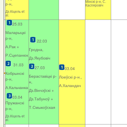
Мінскі р-н, С.
р-н,
Каспяровіч
Дз.Кіцель et
al.
25.03
Маларыцкі
р-н,
22.03
А.Рак +
Гродна,
Р.Сцепанюк
Дз.Якубовіч
31.03
27.03
03.04
Кобрынскі
Бераставіцкі р-
Лоеўскі р-н.,
р-н,
н,
А.Халандач
А.Кальчанка
Дз.Вінчэўскі +
03.04
Дз.Табуноў +
Пружанскі
Т.Смыкоўская
р-н,
Дз.Кіцель et
al.