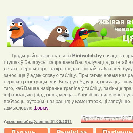
Традыцыйна карыстальнікі
Birdwatch
.
by
сочаць за пр
птушак ў Беларусь і запрашаем Вас далучацца да гэтай акц
летась, першыя тры назіранні для кожнай з абласцей буд
заносіцца ў адмысловую табліцу. Пры гэтым новыя назіран
першыя рэгістрацыі для Беларусі будуць адзначацца знач
таго, каб Вашае назіранне трапіла ў табліцу, пакіньце пра
інфармацыю (від, дзень, месца – бліжэйшы населены пункт
вобласць, аўтар(ы) назірання) у каментарах, ці запоўніце
адмысловую
форму
.
А
пошняе абнаўленне
:
31.05.2011