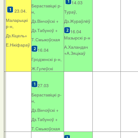
14.03
Бераставіцкі р-
23.04.
н,
Тураў,
Маларыцкі
Дз.Вінчэўскі +
Дз.Жураўлёў
р-н,
Дз.Табуноў +
16.04
Дз.Кіцель+
Мазырскі р-н
Т.Смыкоўская
Е.Нікіфараў
А.Халандач
16.04
+
А.Зяцікаў
Гродзенскі р-н,
Ж.Гулеўскі
27.03
Бераставіцкі р-
н,
Дз.Вінчэўскі +
Дз.Табуноў +
Т.Смыкоўская