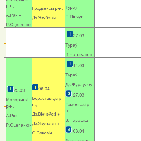
р-н,
Тураў,
Гродзенскі р-н,
А.Рак +
П.Пінчук
Дз.Якубовіч
Р.Сцепанюк
27.03
Тураў,
В.Натыканец
14.03.
Тураў
Дз.Жураўлёў
06.04
25.03
27.03
Бераставіцкі р-
Маларыцкі
н.,
Гомельскі р-
р-н,
н,
Дз.Вінчэўскі +
А.Рак +
З. Гарошка
Дз.Якубовіч +
Р.Сцепанюк
03.04
С.Саковіч
Лоеўскі р-н.,