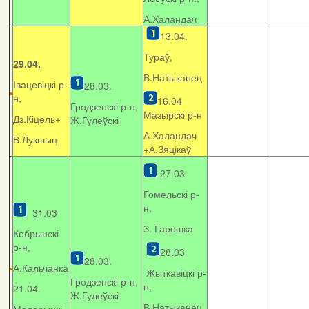
А.Халандач
13.04.
Тураў,
29.04.
В.Натыканец
Івацевіцкі р-
28.03.
н,
16.04
Гродзенскі р-н,
Мазырскі р-н
Дз.Кіцель+
Ж.Гулеўскі
А.Халандач
В.Лукшыц
+
А.Зяцікаў
27.03
Гомельскі р-
н,
31.03
З. Гарошка
Кобрынскі
р-н,
28.03
28.03.
А.Кальчанка
Жыткавіцкі р-
Гродзенскі р-н,
н,
21.04.
Ж.Гулеўскі
В.Натыканец