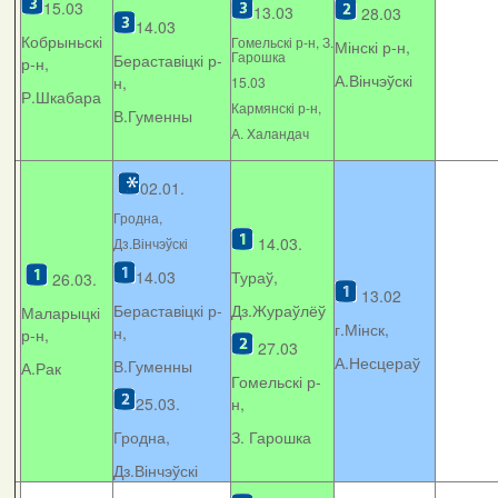
15.03
13.03
28.03
14.03
Кобрыньскі
Гомельскі р-н, З.
Мінскі р-н,
Гарошка
Бераставіцкі р-
р-н,
А.Вінчэўскі
н,
15.03
Р.Шкабара
Кармянскі р-н,
В.Гуменны
А. Xаландач
02.01.
Гродна,
14.03.
Дз.Вінчэўскі
14.03
Тураў,
26.03.
13.02
Бераставіцкі р-
Дз.Жураўлёў
Маларыцкі
г.Мінск,
н,
р-н,
27.03
А.Несцераў
В.Гуменны
А.Рак
Гомельскі р-
25.03.
н,
Гродна,
З. Гарошка
Дз.Вінчэўскі