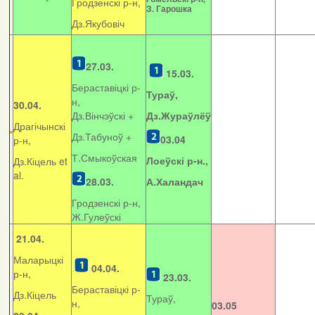
Гродзенскі р-н,
З. Гарошка
Дз.Якубовіч
27.03.
15.03.
Бераставіцкі р-
Тураў,
н,
30.04.
Дз.Вінчэўскі +
Дз.Жураўлёў
Драгічынскі
Дз.Табуноў +
03.04
р-н,
Т.Смыкоўская
Лоеўскі р-н.,
Дз.Кіцель et
al.
28.03.
А.Халандач
Гродзенскі р-н,
Ж.Гулеўскі
21.04.
Маларыцкі
04.04.
р-н,
23.03.
Бераставіцкі р-
Дз.Кіцель
Тураў,
н,
03.05