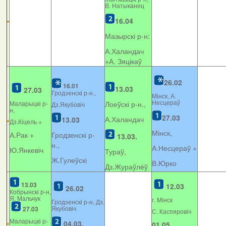
В. Натыканец
16.04
Мазырскі р-н:
А.Халандач
+
А. Зяцікаў
26.02
16.01
13.03
27.03
Гродзенскі р-н.,
Мінск, А.
Несцераў
Маларыцкі р-
Лоеўскі р-н.,
Дз.Якубовіч
н,
27.03
А.Халандач
13.03
Дз.Кіцель +
Мінск,
А.Рак +
Гродзенскі р-
13.03.
н.,
А.Несцераў +
Ю.Янкевіч
Тураў,
Ж.Гулеўскі
В.Юрко
Дз.Жураўлёў
13.03
12.03
26.02
Кобрынскі р-н,
Я. Мальчук
г. Мінск
Гродзенскі р-н, Дз.
Якубовіч
27.03
С. Каспяровіч
Маларыцкі р-
04.03.
01.05