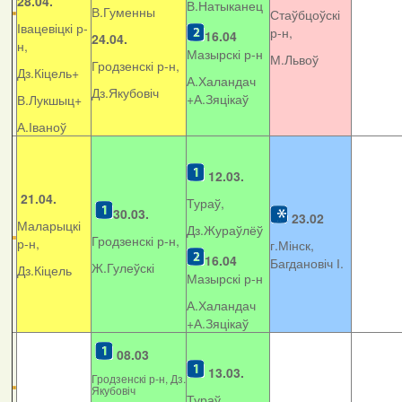
28.04.
В.Натыканец
В.Гуменны
Стаўбцоўскі
Івацевіцкі р-
р-н,
16.04
24.04.
н,
Мазырскі р-н
М.Львоў
Гродзенскі р-н,
Дз.Кіцель+
А.Халандач
Дз.Якубовіч
+
А.Зяцікаў
В.Лукшыц+
А.Іваноў
12.03.
21.04.
Тураў,
30.03.
23.02
Маларыцкі
Дз.Жураўлёў
Гродзенскі р-н,
р-н,
г.Мінск,
16.04
Багдановіч І.
Ж.Гулеўскі
Дз.Кіцель
Мазырскі р-н
А.Халандач
+
А.Зяцікаў
08.03
13.03.
Гродзенскі р-н, Дз.
Якубовіч
Тураў,