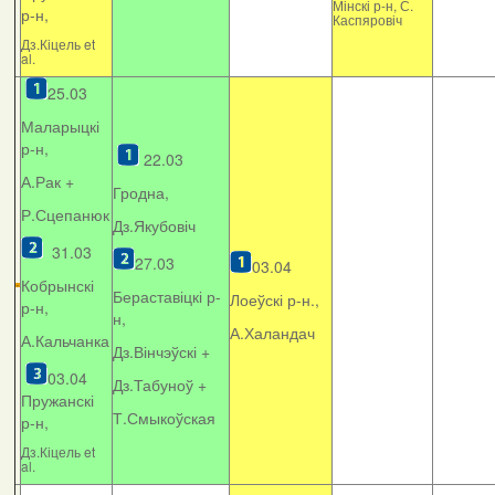
Мінскі р-н, С.
р-н,
Каспяровіч
Дз.Кіцель et
al.
25.03
Маларыцкі
р-н,
22.03
А.Рак +
Гродна,
Р.Сцепанюк
Дз.Якубовіч
31.03
27.03
03.04
Кобрынскі
Бераставіцкі р-
Лоеўскі р-н.,
р-н,
н,
А.Халандач
А.Кальчанка
Дз.Вінчэўскі +
03.04
Дз.Табуноў +
Пружанскі
Т.Смыкоўская
р-н,
Дз.Кіцель et
al.