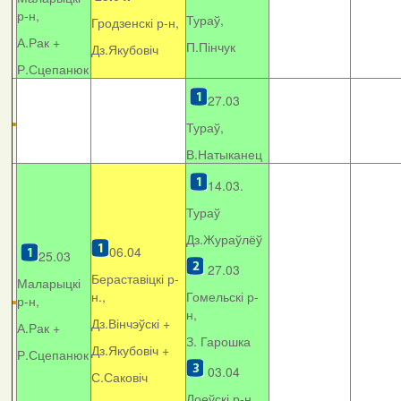
р-н,
Тураў,
Гродзенскі р-н,
А.Рак +
П.Пінчук
Дз.Якубовіч
Р.Сцепанюк
27.03
Тураў,
В.Натыканец
14.03.
Тураў
Дз.Жураўлёў
06.04
25.03
27.03
Бераставіцкі р-
Маларыцкі
н.,
Гомельскі р-
р-н,
н,
Дз.Вінчэўскі +
А.Рак +
З. Гарошка
Дз.Якубовіч +
Р.Сцепанюк
03.04
С.Саковіч
Лоеўскі р-н.,