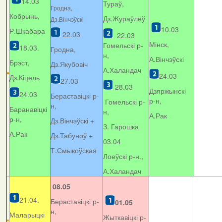
14.03
Тураў,
Гродна,
Кобрынь,
Дз.Жураўлёў
Дз.Вінчэўскі
10.03
Р.Шкабара
22.03
22.03
Мінск,
Гомельскі р-
18.03.
Гродна,
н,
А.Вінчэўскі
Брэст,
Дз.Якубовіч
А.Халандач
24.03
Дз.Кіцель
27.03
28.03
Дзяржынскі
24.03
Бераставіцкі р-
р-н,
Гомельскі р-
н,
Баранавіцкі
н,
А.Рак
р-н,
Дз.Вінчэўскі +
З. Гарошка
А.Рак
Дз.Табуноў +
03.04
Т.Смыкоўская
Лоеўскі р-н.,
А.Халандач
08.05
21.04.
Бераставіцкі р-
01.05
н,
Маларыцкі
Жыткавіцкі р-