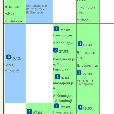
н,
Бераставіцкі р-н,
Дз.Кіцель +
Стаўбцоўскі
Дз.Табуноў +
р-н,
Дз.Вінчэўскі
А.Рак +
М.Львоў
Ю.Янкевіч
27.03
Рэчыцкі р-н
А.Халандач
13.03
27.03
Дзяржынскі
р-н,
15.12.
Гомельскі р-
н, З.
Брэст,
Дз.Змачынскі
Гарошка
У.Шуцееў
27.03
16.04
Мінскі р-н, С
Мазырскі р-
Каспяровіч
н
А.Халандач
+
А.Зяцікаў
22.03
13.03
Гомельскі р-
27.03