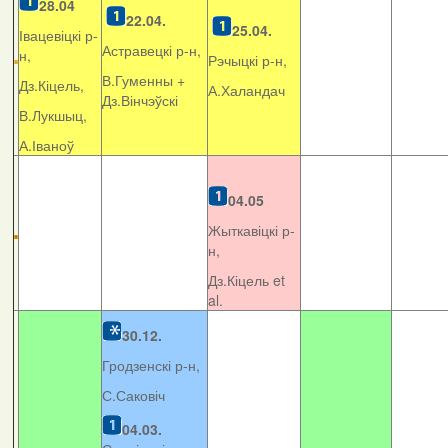
28.04
22.04.
25.04.
Івацевіцкі р-
Астравецкі р-н,
н,
Рэчыцкі р-н,
В.Гуменны +
Дз.Кіцель,
А.Халандач
Дз.Вінчэўскі
В.Лукшыц,
А.Іваноў
04.05
Жыткавіцкі р-
н,
Дз.Кіцель et
al.
30.12.
Гродзенскі р-н,
С.Саковіч
04.03.