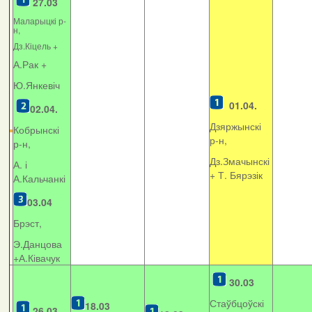
27.03
Маларыцкі р-
н,
Дз.Кіцель +
А.Рак +
Ю.Янкевіч
01.04.
02.04.
Дзяржынскі
Кобрынскі
р-н,
р-н,
Дз.Змачынскі
А. і
+
Т. Бярэзік
А.Кальчанкі
03.04
Брэст,
Э.Данцова
+А.Ківачук
30.03
Стаўбцоўскі
18.03
26.03