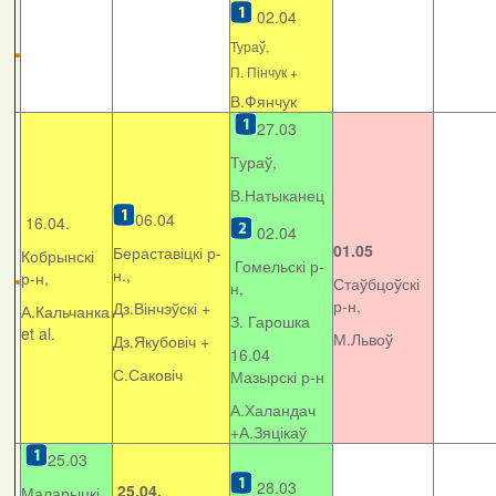
02.04
Тураў,
П. Пінчук +
В.Фянчук
27.03
Тураў,
В.Натыканец
06.04
16.04.
02.04
01.05
Бераставіцкі р-
Кобрынскі
Гомельскі р-
н.,
р-н,
Стаўбцоўскі
н,
р-н,
Дз.Вінчэўскі +
А.Кальчанка
З. Гарошка
et al.
М.Львоў
Дз.Якубовіч +
16.04
С.Саковіч
Мазырскі р-н
А.Халандач
+
А.Зяцікаў
25.03
28.03
25.04.
Маларыцкі