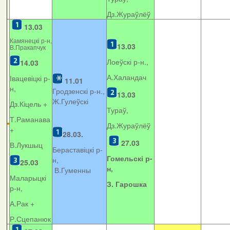
Дз.Жураўлёў
13.03
Камянецкі р-н,
13.03
В.Пракапчук
Лоеўскі р-н.,
14.03
А.Халандач
Івацевіцкі р-
11.01
н,
Гродзенскі р-н.,
13.03
Ж.Гулеўскі
Дз.Кіцель +
Тураў,
Т.Раманава
Дз.Жураўлёў
+
28.03.
27.03
В.Лукшыц
Бераставіцкі р-
Гомельскі р-
н,
25.03
н,
В.Гуменны
Маларыцкі
З. Гарошка
р-н,
А.Рак +
Р.Сцепанюк