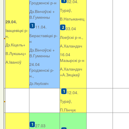
02.04.
Гродзенскі р-н
Тураў,
Дз.Вінчэўскі +
В.Гуменны
В.Натыканец
29.04.
11.04.
03.04
Івацевіцкі р-
Бераставіцкі р-
н,
Лоеўскі р-н.,
н
Дз.Кіцель+
А.Халандач
Дз.Вінчэўскі +
В.Лукшыц+
16.04
В.Гуменны
Мазырскі р-н
А.Іваноў
24.04
А.Халандач
Гродзенскі р-
+
А.Зяцікаў
н.,
Дз.Якубовіч
12.04.
Тураў,
П.Пінчук
27.03