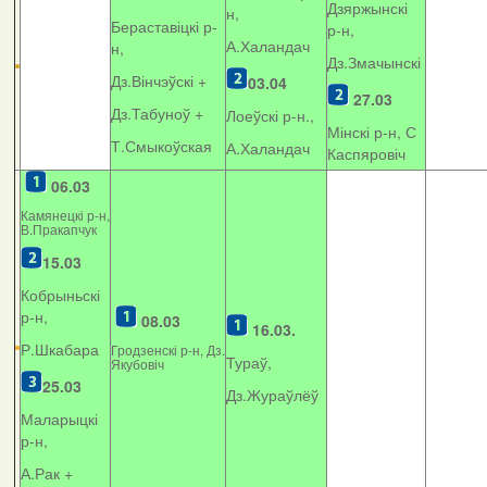
Дзяржынскі
н,
Бераставіцкі р-
р-н,
А.Халандач
н,
Дз.Змачынскі
Дз.Вінчэўскі +
03.04
27.03
Дз.Табуноў +
Лоеўскі р-н.,
Мінскі р-н, С
Т.Смыкоўская
А.Халандач
Каспяровіч
06.03
Камянецкі р-н,
В.Пракапчук
15.03
Кобрыньскі
р-н,
08.03
16.03.
Р.Шкабара
Гродзенскі р-н, Дз.
Тураў,
Якубовіч
25.03
Дз.Жураўлёў
Маларыцкі
р-н,
А.Рак +