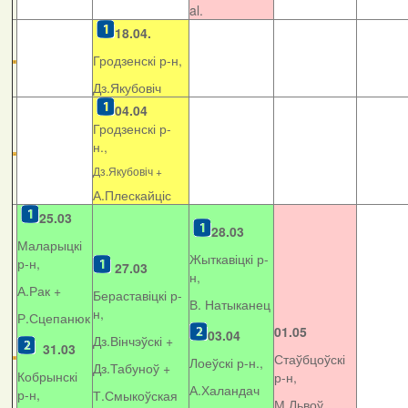
al.
18.04.
Гродзенскі р-н,
Дз.Якубовіч
04.04
Гродзенскі р-
н.,
Дз.Якубовіч +
А.Плескайціс
25.03
28.03
Маларыцкі
Жыткавіцкі р-
р-н,
27.03
н,
А.Рак +
Бераставіцкі р-
В. Натыканец
н,
Р.Сцепанюк
01.05
03.04
Дз.Вінчэўскі +
31.03
Стаўбцоўскі
Лоеўскі р-н.,
Дз.Табуноў +
Кобрынскі
р-н,
А.Халандач
р-н,
Т.Смыкоўская
М.Львоў