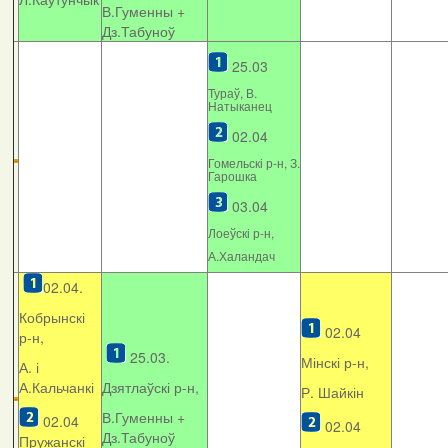
В.Гуменны +
Дз.Табуноў
25.03
Тураў, В.
Натыканец
02.04
Гомельскі р-н, З.
Гарошка
03.04
Лоеўскі р-н,
А.Халандач
02.04.
Кобрынскі
02.04
р-н,
25.03.
Мінскі р-н,
А. і
А.Кальчанкі
Дзятлаўскі р-н,
Р. Шайкін
В.Гуменны +
02.04
02.04
Дз.Табуноў
Пружанскі