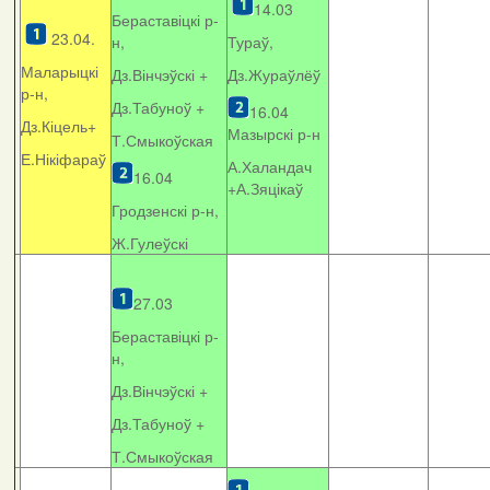
14.03
Бераставіцкі р-
23.04.
н,
Тураў,
Маларыцкі
Дз.Вінчэўскі +
Дз.Жураўлёў
р-н,
Дз.Табуноў +
16.04
Дз.Кіцель+
Мазырскі р-н
Т.Смыкоўская
Е.Нікіфараў
А.Халандач
16.04
+
А.Зяцікаў
Гродзенскі р-н,
Ж.Гулеўскі
27.03
Бераставіцкі р-
н,
Дз.Вінчэўскі +
Дз.Табуноў +
Т.Смыкоўская