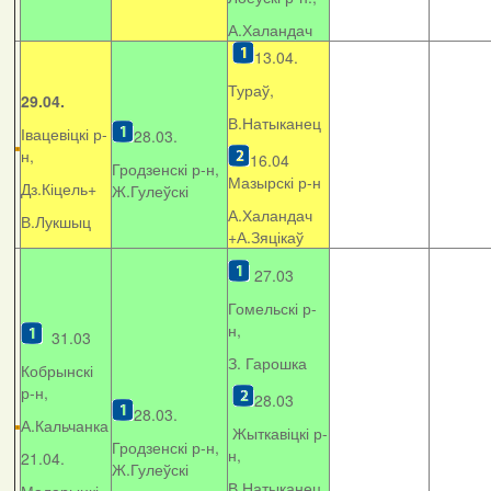
А.Халандач
13.04.
Тураў,
29.04.
В.Натыканец
Івацевіцкі р-
28.03.
н,
16.04
Гродзенскі р-н,
Мазырскі р-н
Дз.Кіцель+
Ж.Гулеўскі
А.Халандач
В.Лукшыц
+
А.Зяцікаў
27.03
Гомельскі р-
н,
31.03
З. Гарошка
Кобрынскі
р-н,
28.03
28.03.
А.Кальчанка
Жыткавіцкі р-
Гродзенскі р-н,
н,
21.04.
Ж.Гулеўскі
В.Натыканец