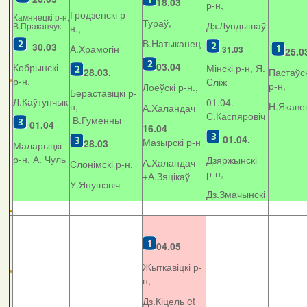
18.03
р-н,
Гродзенскі р-
Камянецкі р-н,
Тураў,
Дз.Лундышаў
В.Пракапчук
н.,
В.Натыканец
30.03
A.Храмогін
31.03
25.0
03.04
Кобрынскі
Мінскі р-н, Я.
28.03.
Пастаўск
р-н,
Сліж
р-н,
Лоеўскі р-н.,
Бераставіцкі р-
Л.Каўтунчык
01.04.
н,
Н.Якаве
А.Халандач
С.Каспяровіч
В.Гуменны
01.04
16.04
01.04.
Мазырскі р-н
28.03
Маларыцкі
р-н, А. Чуль
Дзяржынскі
А.Халандач
Слонімскі р-н,
р-н,
+
А.Зяцікаў
У.Янушэвіч
Дз.Змачынскі
04.05
Жыткавіцкі р-
н,
Дз.Кіцель et