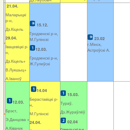
21.04.
Маларыцкі
р-н,
15.12.
Дз.Кіцель
Гродзенскі р-н,
29.04.
23.02
М.Гулінскі
г.Мінск,
Івацевіцкі р-
12.03.
Астроўскі А.
н,
Гродзенскі р-н,
Дз.Кіцель+
Ж.Гулеўскі
В.Лукшыц+
А.Іваноў
14.04
15.03.
Бераставіцкі р-
12.03.
Тураў,
н,
Брэст,
Дз.Жураўлёў
М.Гулінскі
Э.Данцова +
02.04
24.04.
А.Ківачук
Гомельскі р-н,