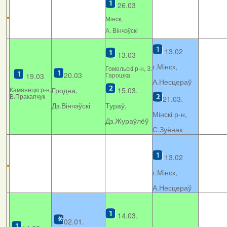
26.03
Мінcк,
А. Вінчэўскі
13.02
13.03
г.Мінск,
Гомельскі р-н, З.
20.03
Гарошка
19.03
А.Несцераў
Камянецкі р-н,
Гродна,
15.03.
В.Пракапчук
21.03.
Дз.Вінчэўскі
Тураў,
Мінскі р-н,
Дз.Жураўлёў
С.Зуёнак
13.02
г.Мінск,
А.Несцераў
14.03.
02.01.