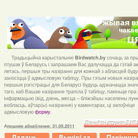
Традыцыйна карыстальнікі
Birdwatch
.
by
сочаць за пр
птушак ў Беларусь і запрашаем Вас далучацца да гэтай акц
летась, першыя тры назіранні для кожнай з абласцей буд
заносіцца ў адмысловую табліцу. Пры гэтым новыя назіран
першыя рэгістрацыі для Беларусі будуць адзначацца знач
таго, каб Вашае назіранне трапіла ў табліцу, пакіньце пра
інфармацыю (від, дзень, месца – бліжэйшы населены пункт
вобласць, аўтар(ы) назірання) у каментарах, ці запоўніце
адмысловую
форму
.
А
пошняе абнаўленне
:
31.05.2011