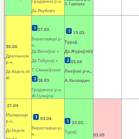
Гродзенскі р-н,
З. Гарошка
Дз.Якубовіч
27.03.
15.03.
Бераставіцкі р-
Тураў,
н,
30.04.
Дз.Вінчэўскі +
Дз.Жураўлёў
Драгічынскі
Дз.Табуноў +
03.04
р-н,
Т.Смыкоўская
Лоеўскі р-н.,
Дз.Кіцель et
al.
28.03.
А.Халандач
Гродзенскі р-н,
Ж.Гулеўскі
21.04.
Маларыцкі
04.04.
р-н,
23.03.
Бераставіцкі р-
Дз.Кіцель
Тураў,
н,
03.05