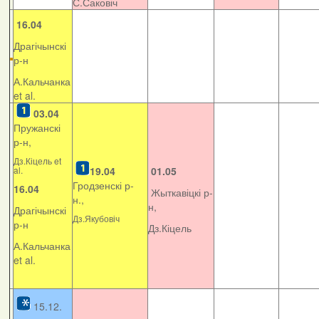
С.Саковіч
16.04
Драгічынскі
р-н
А.Кальчанка
et al.
03.04
Пружанскі
р-н,
Дз.Кіцель et
al.
19.04
01.05
Гродзенскі р-
16.04
Жыткавіцкі р-
н.,
н,
Драгічынскі
Дз.Якубовіч
р-н
Дз.Кіцель
А.Кальчанка
et al.
15.12.