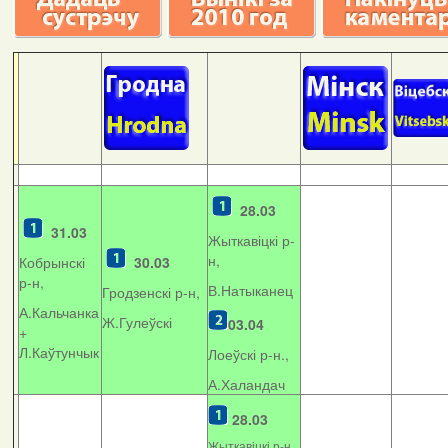
28.03
31.03
Жыткавіцкі р-
н,
Кобрынскі
30.03
р-н,
В.Натыканец
Гродзенскі р-н,
А.Кальчанка
Ж.Гулеўскі
03.04
+
Л.Каўтунчык
Лоеўскі р-н.,
А.Халандач
28.03
Жыткавіцкі р-н,