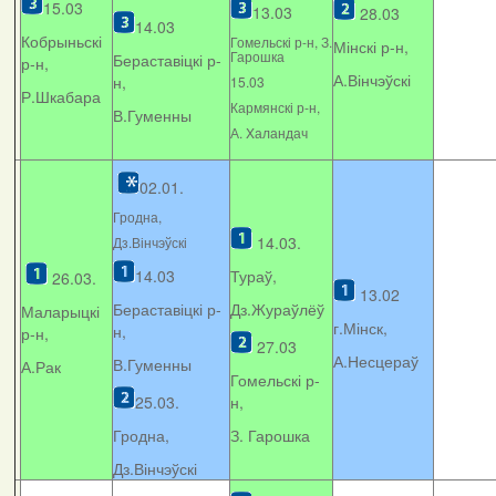
15.03
13.03
28.03
14.03
Кобрыньскі
Гомельскі р-н, З.
Мінскі р-н,
Гарошка
Бераставіцкі р-
р-н,
А.Вінчэўскі
н,
15.03
Р.Шкабара
Кармянскі р-н,
В.Гуменны
А. Xаландач
02.01.
Гродна,
14.03.
Дз.Вінчэўскі
14.03
Тураў,
26.03.
13.02
Бераставіцкі р-
Дз.Жураўлёў
Маларыцкі
г.Мінск,
н,
р-н,
27.03
А.Несцераў
В.Гуменны
А.Рак
Гомельскі р-
25.03.
н,
Гродна,
З. Гарошка
Дз.Вінчэўскі