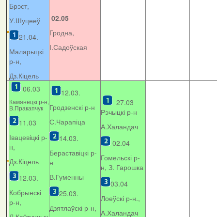
Брэст,
02.05
У.Шуцееў
Гродна,
21.04.
І.Садоўская
Маларыцкі
р-н,
Дз.Кіцель
06.03
12.03.
Камянецкі р-н,
27.03
Гродзенскі р-н
В.Пракапчук
Рэчыцкі р-н
С.Чарапіца
11.03
А.Халандач
Івацевіцкі р-
14.03.
02.04
н,
Бераставіцкі р-
Гомельскі р-
Дз.Кіцель
н
н, З. Гарошка
В.Гуменны
12.03.
03.04
Кобрынскі
25.03.
Лоеўскі р-н.,
р-н,
Дзятлаўскі р-н,
А.Халандач
Л.Каўтунчык