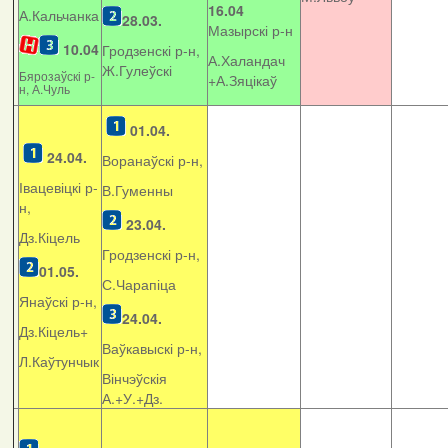
16.04
А.Кальчанка
28.03.
Мазырскі р-н
10.04
Гродзенскі р-н,
А.Халандач
Ж.Гулеўскі
Бярозаўскі р-
+
А.Зяцікаў
н, А.Чуль
01.04.
24.04.
Воранаўскі р-н,
Івацевіцкі р-
В.Гуменны
н,
23.04.
Дз.Кіцель
Гродзенскі р-н,
01.05.
С.Чарапіца
Янаўскі р-н,
24.04.
Дз.Кіцель+
Ваўкавыскі р-н,
Л.Каўтунчык
Вінчэўскія
А.+У.+Дз.