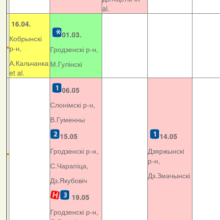
al.
16.04.
01.03.
Кобрынскі
р-н,
Гродзенскі р-н,
А.Кальчанка
М.Гулінскі
et al.
06.05
Слонімскі р-н,
В.Гуменны
15.05
14.05
Гродзенскі р-н,
Дзяржынскі
р-н,
С.Чарапіца,
Дз.Змачынскі
Дз.Якубовіч
19.05
Гродзенскі р-н,