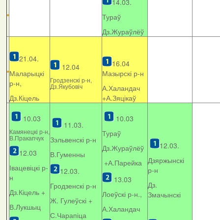
14.03.
Тураў
Дз.Жураўлёў
21.04.
16.04
12.04
Маларыцкі
Мазырскі р-н
Гродзенскі р-н,
р-н,
Дз.Якубовіч
А.Халандач
Дз.Кіцель
+
А.Зяцікаў
10.03
10.03
11.03.
Камянецкі р-н,
Тураў
В.Пракапчук
Зэльвенскі р-н
12.03.
Дз.Жураўлёў
12.03
В.Гуменны
Дзяржынскі
+А.Парейка
Івацевіцкі р-
р-н
12.03.
н
13.03
Дз.
Гродзенскі р-н
Дз.Кіцель +
Лоеўскі р-н.,
Змачынскі
Ж. Гулеўскі +
В.Лукшыц
А.Халандач
С.Чарапіца