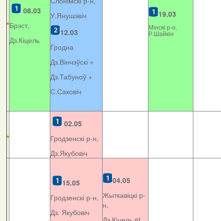
Слонімскі р-н,
08.03
19.03
У.Янушэвіч
Брэст,
Мінскі р-н,
12.03
Р.Шайкін
Дз.Кіцель
Гродна
Дз.Вінчэўскі +
Дз.Табуноў +
С.Саковіч
02.05
Гродзенскі р-н,
Дз.Якубовіч
04.05
15.05
Жыткавіцкі р-
Гродзенскі р-н,
н,
Дз. Якубовіч
Дз.Кіцель et