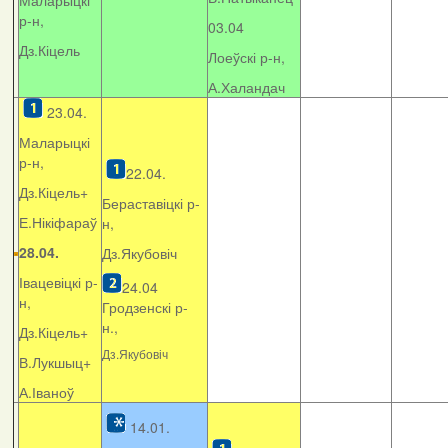
Маларыцкі
р-н,
03.04
Дз.Кіцель
Лоеўскі р-н,
А.Халандач
23.04.
Маларыцкі
р-н,
22.04.
Дз.Кіцель+
Бераставіцкі р-
Е.Нікіфараў
н,
28.04.
Дз.Якубовіч
Івацевіцкі р-
24.04
н,
Гродзенскі р-
н.,
Дз.Кіцель+
Дз.Якубовіч
В.Лукшыц+
А.Іваноў
14.01.