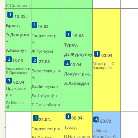
Р.Сцепанюк
12.03.
Брэст,
14.03
Э.Данцова
Гродзенскі р-
15.03.
+
н.,
Тураў,
А.Ківачук
Ж.Гулеўскі
Дз.Жураўлёў
02.04
13.03
27.03
Мінскі р-н, С.
03.04
Каспяровіч
Камянецкі р-н,
Бераставіцкі р-
В.Пракапчук
Лоеўскі р-н.,
н,
02.04
А.Халандач
Дз.Вінчэўскі +
Пружанскі
р-н,
Дз.Табуноў +
Дз.Кіцель et
Т.Смыкоўская
al.
02.04.
24.04.
23.02
Тураў,
Гродзенскі р-н,
г.Мінск,
В.Натыканец
Астроўскі А.
Дз.Якубовіч