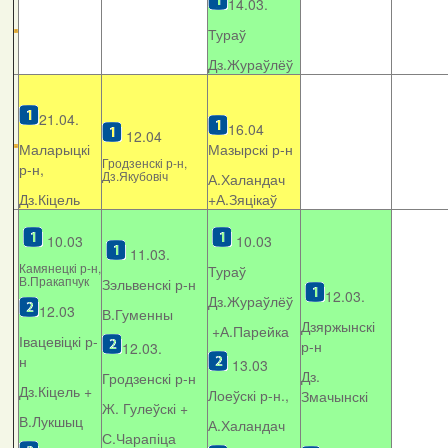
14.03.
Тураў
Дз.Жураўлёў
21.04.
16.04
12.04
Маларыцкі
Мазырскі р-н
Гродзенскі р-н,
р-н,
Дз.Якубовіч
А.Халандач
Дз.Кіцель
+
А.Зяцікаў
10.03
10.03
11.03.
Камянецкі р-н,
Тураў
В.Пракапчук
Зэльвенскі р-н
12.03.
Дз.Жураўлёў
12.03
В.Гуменны
Дзяржынскі
+А.Парейка
Івацевіцкі р-
р-н
12.03.
н
13.03
Дз.
Гродзенскі р-н
Дз.Кіцель +
Лоеўскі р-н.,
Змачынскі
Ж. Гулеўскі +
В.Лукшыц
А.Халандач
С.Чарапіца