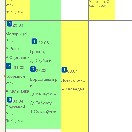
Мінскі р-н, С.
р-н,
Каспяровіч
Дз.Кіцель et
al.
25.03
Маларыцкі
р-н,
22.03
А.Рак +
Гродна,
Р.Сцепанюк
Дз.Якубовіч
31.03
27.03
03.04
Кобрынскі
Бераставіцкі р-
Лоеўскі р-н.,
р-н,
н,
А.Халандач
А.Кальчанка
Дз.Вінчэўскі +
03.04
Дз.Табуноў +
Пружанскі
Т.Смыкоўская
р-н,
Дз.Кіцель et
al.