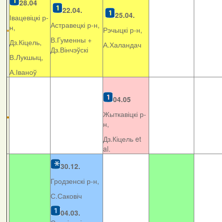
28.04
22.04.
25.04.
Івацевіцкі р-
Астравецкі р-н,
н,
Рэчыцкі р-н,
В.Гуменны +
Дз.Кіцель,
А.Халандач
Дз.Вінчэўскі
В.Лукшыц,
А.Іваноў
04.05
Жыткавіцкі р-
н,
Дз.Кіцель et
al.
30.12.
Гродзенскі р-н,
С.Саковіч
04.03.