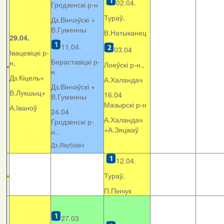
02.04.
Гродзенскі р-н
Тураў,
Дз.Вінчэўскі +
В.Гуменны
В.Натыканец
29.04.
11.04.
03.04
Івацевіцкі р-
Бераставіцкі р-
н,
Лоеўскі р-н.,
н
Дз.Кіцель+
А.Халандач
Дз.Вінчэўскі +
В.Лукшыц+
16.04
В.Гуменны
Мазырскі р-н
А.Іваноў
24.04
А.Халандач
Гродзенскі р-
+
А.Зяцікаў
н.,
Дз.Якубовіч
12.04.
Тураў,
П.Пінчук
27.03