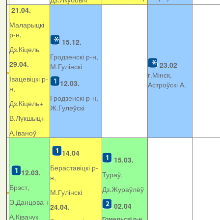
21.04.
Маларыцкі
р-н,
15.12.
Дз.Кіцель
Гродзенскі р-н,
29.04.
23.02
М.Гулінскі
г.Мінск,
Івацевіцкі р-
12.03.
Астроўскі А.
н,
Гродзенскі р-н,
Дз.Кіцель+
Ж.Гулеўскі
В.Лукшыц+
А.Іваноў
14.04
15.03.
Бераставіцкі р-
12.03.
Тураў,
н,
Брэст,
Дз.Жураўлёў
М.Гулінскі
Э.Данцова +
02.04
24.04.
А.Ківачук
Гомельскі р-н,