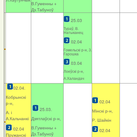
В.Гуменны +
Дз.Табуноў
25.03
Тураў, В.
Натыканец
02.04
Гомельскі р-н, З.
Гарошка
03.04
Лоеўскі р-н,
А.Халандач
02.04.
Кобрынскі
02.04
р-н,
25.03.
Мінскі р-н,
А. і
А.Кальчанкі
Дзятлаўскі р-н,
Р. Шайкін
В.Гуменны +
02.04
02.04
Дз.Табуноў
Пружанскі