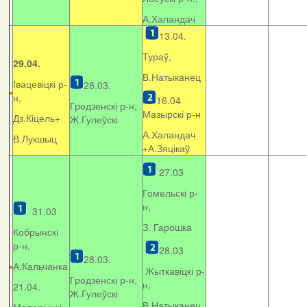
А.Халандач
13.04.
Тураў,
29.04.
В.Натыканец
Івацевіцкі р-
28.03.
н,
16.04
Гродзенскі р-н,
Мазырскі р-н
Дз.Кіцель+
Ж.Гулеўскі
А.Халандач
В.Лукшыц
+
А.Зяцікаў
27.03
Гомельскі р-
н,
31.03
З. Гарошка
Кобрынскі
р-н,
28.03
28.03.
А.Кальчанка
Жыткавіцкі р-
Гродзенскі р-н,
н,
21.04.
Ж.Гулеўскі
В.Натыканец