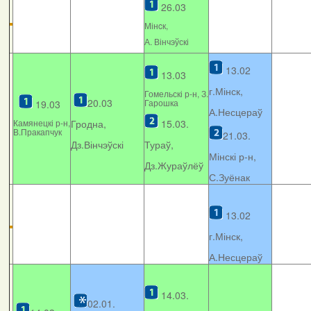
26.03
Мінcк,
А. Вінчэўскі
13.02
13.03
г.Мінск,
Гомельскі р-н, З.
20.03
Гарошка
19.03
А.Несцераў
Камянецкі р-н,
Гродна,
15.03.
В.Пракапчук
21.03.
Дз.Вінчэўскі
Тураў,
Мінскі р-н,
Дз.Жураўлёў
С.Зуёнак
13.02
г.Мінск,
А.Несцераў
14.03.
02.01.