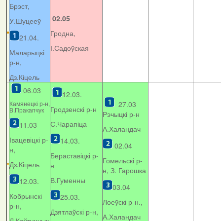
Брэст,
02.05
У.Шуцееў
Гродна,
21.04.
І.Садоўская
Маларыцкі
р-н,
Дз.Кіцель
06.03
12.03.
Камянецкі р-н,
27.03
Гродзенскі р-н
В.Пракапчук
Рэчыцкі р-н
С.Чарапіца
11.03
А.Халандач
Івацевіцкі р-
14.03.
02.04
н,
Бераставіцкі р-
Гомельскі р-
Дз.Кіцель
н
н, З. Гарошка
В.Гуменны
12.03.
03.04
Кобрынскі
25.03.
Лоеўскі р-н.,
р-н,
Дзятлаўскі р-н,
А.Халандач
Л.Каўтунчык