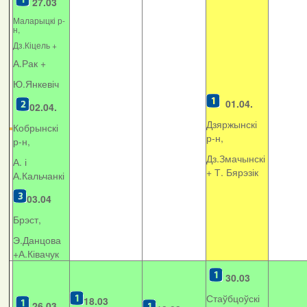
27.03
Маларыцкі р-
н,
Дз.Кіцель +
А.Рак +
Ю.Янкевіч
01.04.
02.04.
Дзяржынскі
Кобрынскі
р-н,
р-н,
Дз.Змачынскі
А. і
+
Т. Бярэзік
А.Кальчанкі
03.04
Брэст,
Э.Данцова
+А.Ківачук
30.03
Стаўбцоўскі
18.03
26.03