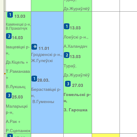
Дз.Жураўлёў
13.03
Камянецкі р-н,
13.03
В.Пракапчук
Лоеўскі р-н.,
14.03
А.Халандач
Івацевіцкі р-
11.01
н,
Гродзенскі р-н.,
13.03
Ж.Гулеўскі
Дз.Кіцель +
Тураў,
Т.Раманава
Дз.Жураўлёў
+
28.03.
27.03
В.Лукшыц
Бераставіцкі р-
Гомельскі р-
н,
25.03
н,
В.Гуменны
Маларыцкі
З. Гарошка
р-н,
А.Рак +
Р.Сцепанюк