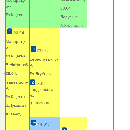
Маларыцкі
р-н,
03.04
Дз.Кіцель
Лоеўскі р-н,
А.Халандач
23.04.
Маларыцкі
р-н,
22.04.
Дз.Кіцель+
Бераставіцкі р-
Е.Нікіфараў
н,
28.04.
Дз.Якубовіч
Івацевіцкі р-
24.04
н,
Гродзенскі р-
н.,
Дз.Кіцель+
Дз.Якубовіч
В.Лукшыц+
А.Іваноў
14.01.