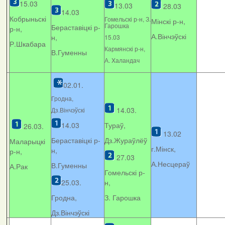
15.03
13.03
28.03
14.03
Кобрыньскі
Гомельскі р-н, З.
Мінскі р-н,
Гарошка
Бераставіцкі р-
р-н,
А.Вінчэўскі
н,
15.03
Р.Шкабара
Кармянскі р-н,
В.Гуменны
А. Xаландач
02.01.
Гродна,
14.03.
Дз.Вінчэўскі
14.03
Тураў,
26.03.
13.02
Бераставіцкі р-
Дз.Жураўлёў
Маларыцкі
г.Мінск,
н,
р-н,
27.03
А.Несцераў
В.Гуменны
А.Рак
Гомельскі р-
25.03.
н,
Гродна,
З. Гарошка
Дз.Вінчэўскі