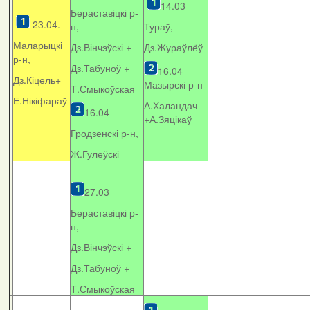
14.03
Бераставіцкі р-
23.04.
н,
Тураў,
Маларыцкі
Дз.Вінчэўскі +
Дз.Жураўлёў
р-н,
Дз.Табуноў +
16.04
Дз.Кіцель+
Мазырскі р-н
Т.Смыкоўская
Е.Нікіфараў
А.Халандач
16.04
+
А.Зяцікаў
Гродзенскі р-н,
Ж.Гулеўскі
27.03
Бераставіцкі р-
н,
Дз.Вінчэўскі +
Дз.Табуноў +
Т.Смыкоўская