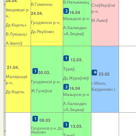
28.04.
В.Натыканец
В.Гуменны
Стаўбцоўскі
Івацевіцкі р-
р-н,
16.04
24.04.
н,
Мазырскі р-н
М.Львоў
Гродзенскі р-н,
Дз.Кіцель+
А.Халандач
Дз.Якубовіч
+
А.Зяцікаў
В.Лукшыц+
А.Іваноў
12.03.
21.04.
Тураў,
30.03.
23.02
Маларыцкі
Дз.Жураўлёў
Гродзенскі р-н,
р-н,
г.Мінск,
16.04
Багдановіч І.
Ж.Гулеўскі
Дз.Кіцель
Мазырскі р-н
А.Халандач
+
А.Зяцікаў
08.03
13.03.
Гродзенскі р-н, Дз.
Якубовіч
Тураў,