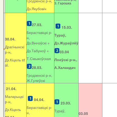
Гродзенскі р-н,
З. Гарошка
Дз.Якубовіч
27.03.
15.03.
Бераставіцкі р-
Тураў,
н,
30.04.
Дз.Вінчэўскі +
Дз.Жураўлёў
Драгічынскі
Дз.Табуноў +
03.04
р-н,
Т.Смыкоўская
Лоеўскі р-н.,
Дз.Кіцель et
al.
28.03.
А.Халандач
Гродзенскі р-н,
Ж.Гулеўскі
21.04.
Маларыцкі
04.04.
р-н,
23.03.
Бераставіцкі р-
Дз.Кіцель
Тураў,
н,
03.05