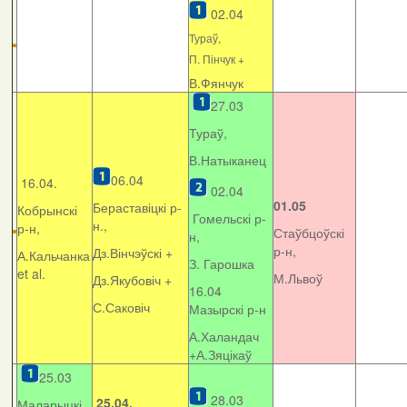
02.04
Тураў,
П. Пінчук +
В.Фянчук
27.03
Тураў,
В.Натыканец
06.04
16.04.
02.04
01.05
Бераставіцкі р-
Кобрынскі
Гомельскі р-
н.,
р-н,
Стаўбцоўскі
н,
р-н,
Дз.Вінчэўскі +
А.Кальчанка
З. Гарошка
et al.
М.Львоў
Дз.Якубовіч +
16.04
С.Саковіч
Мазырскі р-н
А.Халандач
+
А.Зяцікаў
25.03
28.03
25.04.
Маларыцкі