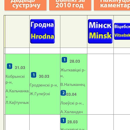
28.03
31.03
Жыткавіцкі р-
н,
Кобрынскі
30.03
р-н,
В.Натыканец
Гродзенскі р-н,
А.Кальчанка
Ж.Гулеўскі
03.04
+
Л.Каўтунчык
Лоеўскі р-н.,
А.Халандач
28.03
Жыткавіцкі р-н,