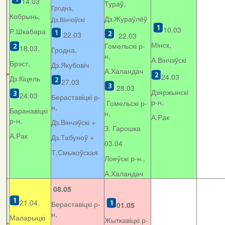
14.03
Тураў,
Гродна,
Кобрынь,
Дз.Жураўлёў
Дз.Вінчэўскі
10.03
Р.Шкабара
22.03
22.03
Мінск,
Гомельскі р-
18.03.
Гродна,
н,
А.Вінчэўскі
Брэст,
Дз.Якубовіч
А.Халандач
24.03
Дз.Кіцель
27.03
28.03
Дзяржынскі
24.03
Бераставіцкі р-
р-н,
Гомельскі р-
н,
Баранавіцкі
н,
А.Рак
р-н,
Дз.Вінчэўскі +
З. Гарошка
А.Рак
Дз.Табуноў +
03.04
Т.Смыкоўская
Лоеўскі р-н.,
А.Халандач
08.05
21.04.
Бераставіцкі р-
01.05
н,
Маларыцкі
Жыткавіцкі р-