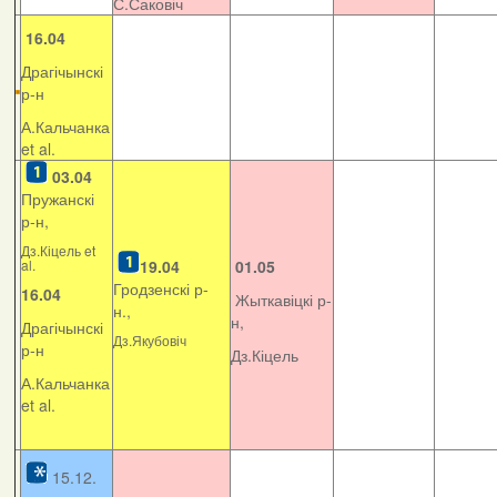
С.Саковіч
16.04
Драгічынскі
р-н
А.Кальчанка
et al.
03.04
Пружанскі
р-н,
Дз.Кіцель et
al.
19.04
01.05
Гродзенскі р-
16.04
Жыткавіцкі р-
н.,
н,
Драгічынскі
Дз.Якубовіч
р-н
Дз.Кіцель
А.Кальчанка
et al.
15.12.