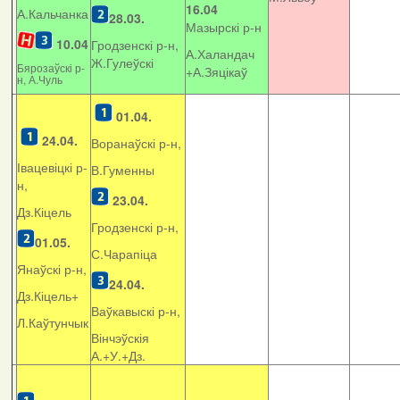
16.04
А.Кальчанка
28.03.
Мазырскі р-н
10.04
Гродзенскі р-н,
А.Халандач
Ж.Гулеўскі
Бярозаўскі р-
+
А.Зяцікаў
н, А.Чуль
01.04.
24.04.
Воранаўскі р-н,
Івацевіцкі р-
В.Гуменны
н,
23.04.
Дз.Кіцель
Гродзенскі р-н,
01.05.
С.Чарапіца
Янаўскі р-н,
24.04.
Дз.Кіцель+
Ваўкавыскі р-н,
Л.Каўтунчык
Вінчэўскія
А.+У.+Дз.