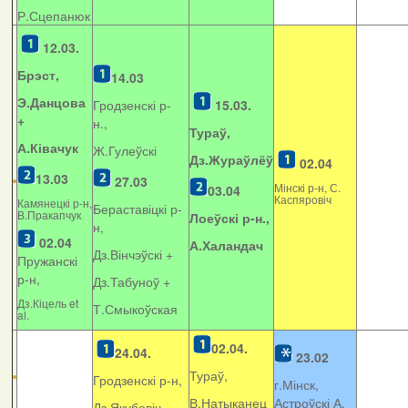
Р.Сцепанюк
12.03.
Брэст,
14.03
Э.Данцова
Гродзенскі р-
15.03.
+
н.,
Тураў,
А.Ківачук
Ж.Гулеўскі
Дз.Жураўлёў
02.04
13.03
27.03
Мінскі р-н, С.
03.04
Каспяровіч
Камянецкі р-н,
Бераставіцкі р-
В.Пракапчук
Лоеўскі р-н.,
н,
02.04
А.Халандач
Дз.Вінчэўскі +
Пружанскі
р-н,
Дз.Табуноў +
Дз.Кіцель et
Т.Смыкоўская
al.
02.04.
24.04.
23.02
Тураў,
Гродзенскі р-н,
г.Мінск,
В.Натыканец
Астроўскі А.
Дз.Якубовіч