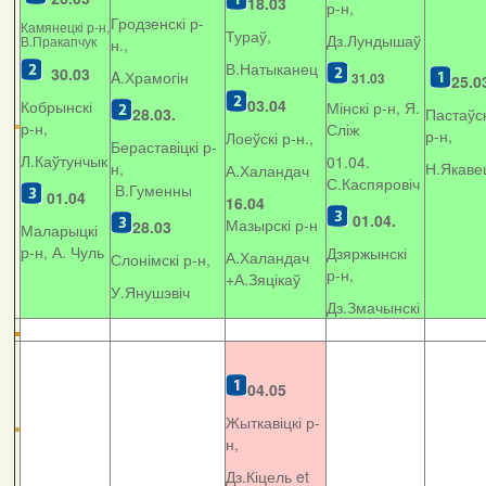
18.03
р-н,
Гродзенскі р-
Камянецкі р-н,
Тураў,
Дз.Лундышаў
В.Пракапчук
н.,
В.Натыканец
30.03
A.Храмогін
31.03
25.0
03.04
Кобрынскі
Мінскі р-н, Я.
28.03.
Пастаўск
р-н,
Сліж
р-н,
Лоеўскі р-н.,
Бераставіцкі р-
Л.Каўтунчык
01.04.
н,
Н.Якаве
А.Халандач
С.Каспяровіч
В.Гуменны
01.04
16.04
01.04.
Мазырскі р-н
28.03
Маларыцкі
р-н, А. Чуль
Дзяржынскі
А.Халандач
Слонімскі р-н,
р-н,
+
А.Зяцікаў
У.Янушэвіч
Дз.Змачынскі
04.05
Жыткавіцкі р-
н,
Дз.Кіцель et