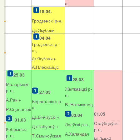
al.
18.04.
Гродзенскі р-н,
Дз.Якубовіч
04.04
Гродзенскі р-
н.,
Дз.Якубовіч +
А.Плескайціс
25.03
28.03
Маларыцкі
Жыткавіцкі р-
р-н,
27.03
н,
А.Рак +
Бераставіцкі р-
В. Натыканец
н,
Р.Сцепанюк
01.05
03.04
Дз.Вінчэўскі +
31.03
Стаўбцоўскі
Лоеўскі р-н.,
Дз.Табуноў +
Кобрынскі
р-н,
А.Халандач
р-н,
Т.Смыкоўская
М.Львоў