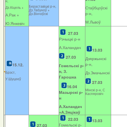
н,
Бераставіцкі р-н,
Дз.Кіцель +
Стаўбцоўскі
Дз.Табуноў +
р-н,
Дз.Вінчэўскі
А.Рак +
М.Львоў
Ю.Янкевіч
27.03
Рэчыцкі р-н
А.Халандач
13.03
27.03
Дзяржынскі
р-н,
15.12.
Гомельскі р-
н, З.
Брэст,
Дз.Змачынскі
Гарошка
У.Шуцееў
27.03
16.04
Мінскі р-н, С
Мазырскі р-
Каспяровіч
н
А.Халандач
+
А.Зяцікаў
22.03
13.03
Гомельскі р-
27.03