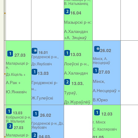
В. Натыканец
16.04
Мазырскі р-н:
А.Халандач
+
А. Зяцікаў
26.02
16.01
13.03
27.03
Гродзенскі р-н.,
Мінск, А.
Несцераў
Маларыцкі р-
Лоеўскі р-н.,
Дз.Якубовіч
н,
27.03
А.Халандач
13.03
Дз.Кіцель +
Мінск,
А.Рак +
Гродзенскі р-
13.03.
н.,
А.Несцераў +
Ю.Янкевіч
Тураў,
Ж.Гулеўскі
В.Юрко
Дз.Жураўлёў
13.03
12.03
26.02
Кобрынскі р-н,
Я. Мальчук
г. Мінск
Гродзенскі р-н, Дз.
Якубовіч
27.03
С. Каспяровіч
Маларыцкі р-
04.03.
01.05