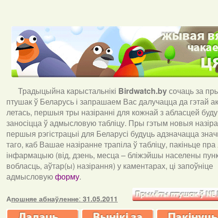
Традыцыйна карыстальнікі
Birdwatch
.
by
сочаць за пр
птушак ў Беларусь і запрашаем Вас далучацца да гэтай акц
летась, першыя тры назіранні для кожнай з абласцей буд
заносіцца ў адмысловую табліцу. Пры гэтым новыя назіран
першыя рэгістрацыі для Беларусі будуць адзначацца знач
таго, каб Вашае назіранне трапіла ў табліцу, пакіньце пра
інфармацыю (від, дзень, месца – бліжэйшы населены пункт
вобласць, аўтар(ы) назірання) у каментарах, ці запоўніце
адмысловую
форму
.
А
пошняе абнаўленне
:
31.05.2011