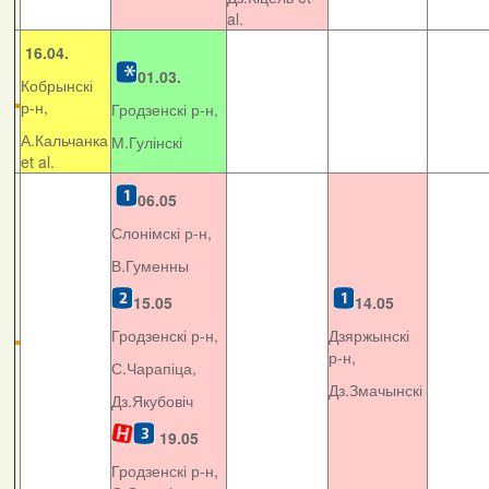
al.
16.04.
01.03.
Кобрынскі
р-н,
Гродзенскі р-н,
А.Кальчанка
М.Гулінскі
et al.
06.05
Слонімскі р-н,
В.Гуменны
15.05
14.05
Гродзенскі р-н,
Дзяржынскі
р-н,
С.Чарапіца,
Дз.Змачынскі
Дз.Якубовіч
19.05
Гродзенскі р-н,