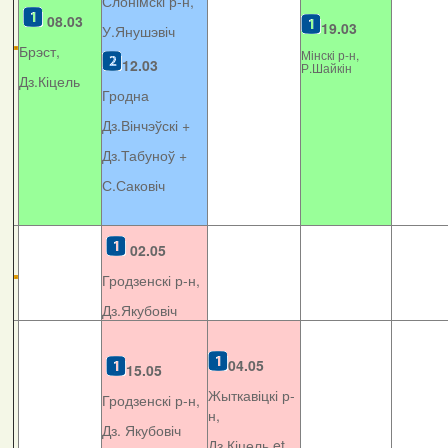
Слонімскі р-н,
08.03
19.03
У.Янушэвіч
Брэст,
Мінскі р-н,
12.03
Р.Шайкін
Дз.Кіцель
Гродна
Дз.Вінчэўскі +
Дз.Табуноў +
С.Саковіч
02.05
Гродзенскі р-н,
Дз.Якубовіч
04.05
15.05
Жыткавіцкі р-
Гродзенскі р-н,
н,
Дз. Якубовіч
Дз.Кіцель et