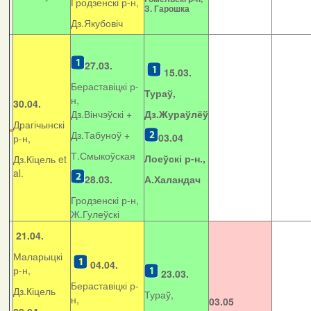
Гродзенскі р-н,
З. Гарошка
Дз.Якубовіч
27.03.
15.03.
Бераставіцкі р-
Тураў,
н,
30.04.
Дз.Вінчэўскі +
Дз.Жураўлёў
Драгічынскі
Дз.Табуноў +
03.04
р-н,
Т.Смыкоўская
Лоеўскі р-н.,
Дз.Кіцель et
al.
28.03.
А.Халандач
Гродзенскі р-н,
Ж.Гулеўскі
21.04.
Маларыцкі
04.04.
р-н,
23.03.
Бераставіцкі р-
Дз.Кіцель
Тураў,
н,
03.05