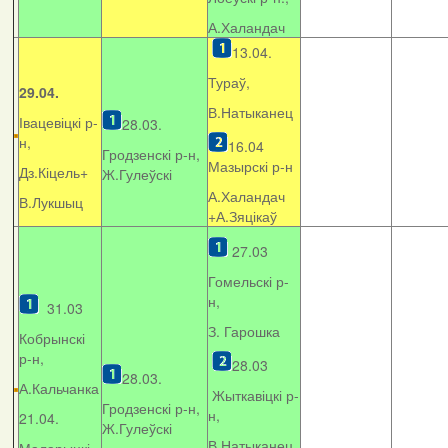
А.Халандач
13.04.
Тураў,
29.04.
В.Натыканец
Івацевіцкі р-
28.03.
н,
16.04
Гродзенскі р-н,
Мазырскі р-н
Дз.Кіцель+
Ж.Гулеўскі
А.Халандач
В.Лукшыц
+
А.Зяцікаў
27.03
Гомельскі р-
н,
31.03
З. Гарошка
Кобрынскі
р-н,
28.03
28.03.
А.Кальчанка
Жыткавіцкі р-
Гродзенскі р-н,
н,
21.04.
Ж.Гулеўскі
В.Натыканец