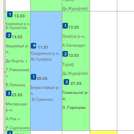
Дз.Жураўлёў
13.03
Камянецкі р-н,
13.03
В.Пракапчук
Лоеўскі р-н.,
14.03
А.Халандач
Івацевіцкі р-
11.01
н,
Гродзенскі р-н.,
13.03
Ж.Гулеўскі
Дз.Кіцель +
Тураў,
Т.Раманава
Дз.Жураўлёў
+
28.03.
27.03
В.Лукшыц
Бераставіцкі р-
Гомельскі р-
н,
25.03
н,
В.Гуменны
Маларыцкі
З. Гарошка
р-н,
А.Рак +
Р.Сцепанюк