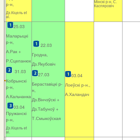
Мінскі р-н, С.
р-н,
Каспяровіч
Дз.Кіцель et
al.
25.03
Маларыцкі
р-н,
22.03
А.Рак +
Гродна,
Р.Сцепанюк
Дз.Якубовіч
31.03
27.03
03.04
Кобрынскі
Бераставіцкі р-
Лоеўскі р-н.,
р-н,
н,
А.Халандач
А.Кальчанка
Дз.Вінчэўскі +
03.04
Дз.Табуноў +
Пружанскі
Т.Смыкоўская
р-н,
Дз.Кіцель et
al.