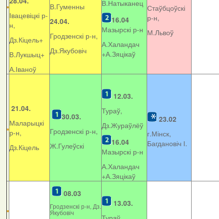
28.04.
В.Натыканец
В.Гуменны
Стаўбцоўскі
Івацевіцкі р-
р-н,
16.04
24.04.
н,
Мазырскі р-н
М.Львоў
Гродзенскі р-н,
Дз.Кіцель+
А.Халандач
Дз.Якубовіч
+
А.Зяцікаў
В.Лукшыц+
А.Іваноў
12.03.
21.04.
Тураў,
30.03.
23.02
Маларыцкі
Дз.Жураўлёў
Гродзенскі р-н,
р-н,
г.Мінск,
16.04
Багдановіч І.
Ж.Гулеўскі
Дз.Кіцель
Мазырскі р-н
А.Халандач
+
А.Зяцікаў
08.03
13.03.
Гродзенскі р-н, Дз.
Якубовіч
Тураў,