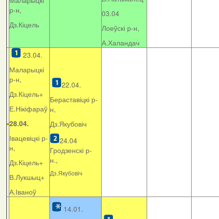
Маларыцкі
р-н,
03.04
Дз.Кіцель
Лоеўскі р-н,
А.Халандач
23.04.
Маларыцкі
р-н,
22.04.
Дз.Кіцель+
Бераставіцкі р-
Е.Нікіфараў
н,
28.04.
Дз.Якубовіч
Івацевіцкі р-
24.04
н,
Гродзенскі р-
н.,
Дз.Кіцель+
Дз.Якубовіч
В.Лукшыц+
А.Іваноў
14.01.