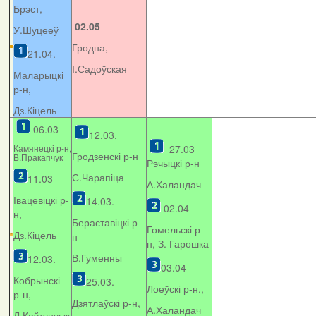
Брэст,
02.05
У.Шуцееў
Гродна,
21.04.
І.Садоўская
Маларыцкі
р-н,
Дз.Кіцель
06.03
12.03.
Камянецкі р-н,
27.03
Гродзенскі р-н
В.Пракапчук
Рэчыцкі р-н
С.Чарапіца
11.03
А.Халандач
Івацевіцкі р-
14.03.
02.04
н,
Бераставіцкі р-
Гомельскі р-
Дз.Кіцель
н
н, З. Гарошка
В.Гуменны
12.03.
03.04
Кобрынскі
25.03.
Лоеўскі р-н.,
р-н,
Дзятлаўскі р-н,
А.Халандач
Л.Каўтунчык