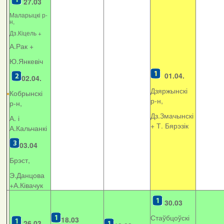
27.03
Маларыцкі р-
н,
Дз.Кіцель +
А.Рак +
Ю.Янкевіч
01.04.
02.04.
Дзяржынскі
Кобрынскі
р-н,
р-н,
Дз.Змачынскі
А. і
+
Т. Бярэзік
А.Кальчанкі
03.04
Брэст,
Э.Данцова
+А.Ківачук
30.03
Стаўбцоўскі
18.03
26.03