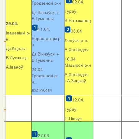
02.04.
Гродзенскі р-н
Тураў,
Дз.Вінчэўскі +
В.Гуменны
В.Натыканец
29.04.
11.04.
03.04
Івацевіцкі р-
Бераставіцкі р-
н,
Лоеўскі р-н.,
н
Дз.Кіцель+
А.Халандач
Дз.Вінчэўскі +
В.Лукшыц+
16.04
В.Гуменны
Мазырскі р-н
А.Іваноў
24.04
А.Халандач
Гродзенскі р-
+
А.Зяцікаў
н.,
Дз.Якубовіч
12.04.
Тураў,
П.Пінчук
27.03