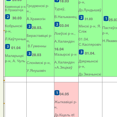
18.03
р-н,
Гродзенскі р-
Камянецкі р-н,
Тураў,
Дз.Лундышаў
В.Пракапчук
н.,
В.Натыканец
30.03
A.Храмогін
31.03
25.0
03.04
Кобрынскі
Мінскі р-н, Я.
28.03.
Пастаўск
р-н,
Сліж
р-н,
Лоеўскі р-н.,
Бераставіцкі р-
Л.Каўтунчык
01.04.
н,
Н.Якаве
А.Халандач
С.Каспяровіч
В.Гуменны
01.04
16.04
01.04.
Мазырскі р-н
28.03
Маларыцкі
р-н, А. Чуль
Дзяржынскі
А.Халандач
Слонімскі р-н,
р-н,
+
А.Зяцікаў
У.Янушэвіч
Дз.Змачынскі
04.05
Жыткавіцкі р-
н,
Дз.Кіцель et