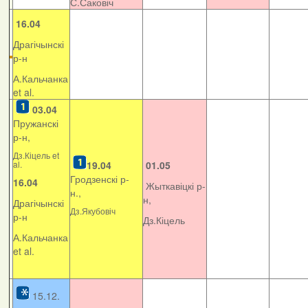
С.Саковіч
16.04
Драгічынскі
р-н
А.Кальчанка
et al.
03.04
Пружанскі
р-н,
Дз.Кіцель et
al.
19.04
01.05
Гродзенскі р-
16.04
Жыткавіцкі р-
н.,
н,
Драгічынскі
Дз.Якубовіч
р-н
Дз.Кіцель
А.Кальчанка
et al.
15.12.