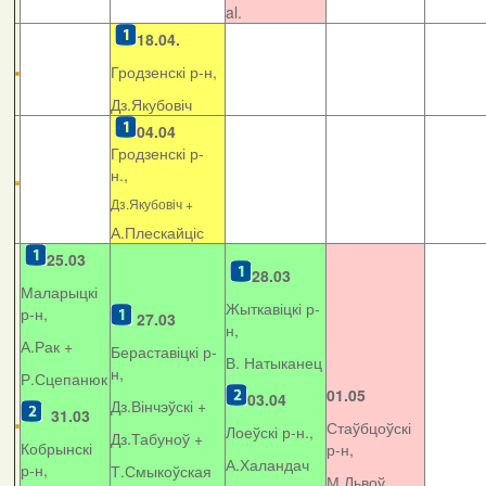
al.
18.04.
Гродзенскі р-н,
Дз.Якубовіч
04.04
Гродзенскі р-
н.,
Дз.Якубовіч +
А.Плескайціс
25.03
28.03
Маларыцкі
Жыткавіцкі р-
р-н,
27.03
н,
А.Рак +
Бераставіцкі р-
В. Натыканец
н,
Р.Сцепанюк
01.05
03.04
Дз.Вінчэўскі +
31.03
Стаўбцоўскі
Лоеўскі р-н.,
Дз.Табуноў +
Кобрынскі
р-н,
А.Халандач
р-н,
Т.Смыкоўская
М.Львоў