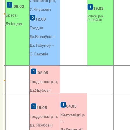
Слонімскі р-н,
08.03
19.03
У.Янушэвіч
Брэст,
Мінскі р-н,
12.03
Р.Шайкін
Дз.Кіцель
Гродна
Дз.Вінчэўскі +
Дз.Табуноў +
С.Саковіч
02.05
Гродзенскі р-н,
Дз.Якубовіч
04.05
15.05
Жыткавіцкі р-
Гродзенскі р-н,
н,
Дз. Якубовіч
Дз.Кіцель et