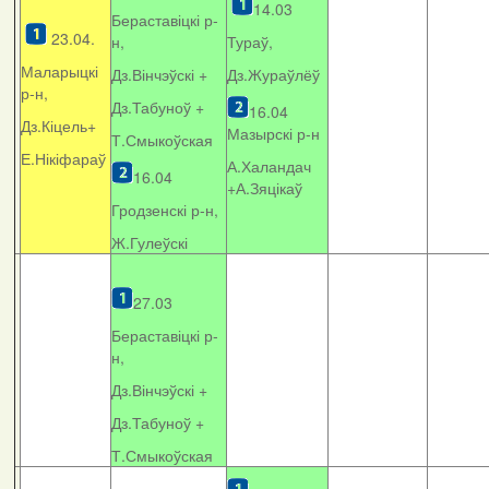
14.03
Бераставіцкі р-
23.04.
н,
Тураў,
Маларыцкі
Дз.Вінчэўскі +
Дз.Жураўлёў
р-н,
Дз.Табуноў +
16.04
Дз.Кіцель+
Мазырскі р-н
Т.Смыкоўская
Е.Нікіфараў
А.Халандач
16.04
+
А.Зяцікаў
Гродзенскі р-н,
Ж.Гулеўскі
27.03
Бераставіцкі р-
н,
Дз.Вінчэўскі +
Дз.Табуноў +
Т.Смыкоўская