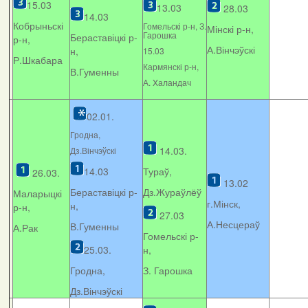
15.03
13.03
28.03
14.03
Кобрыньскі
Гомельскі р-н, З.
Мінскі р-н,
Гарошка
Бераставіцкі р-
р-н,
А.Вінчэўскі
н,
15.03
Р.Шкабара
Кармянскі р-н,
В.Гуменны
А. Xаландач
02.01.
Гродна,
14.03.
Дз.Вінчэўскі
14.03
Тураў,
26.03.
13.02
Бераставіцкі р-
Дз.Жураўлёў
Маларыцкі
г.Мінск,
н,
р-н,
27.03
А.Несцераў
В.Гуменны
А.Рак
Гомельскі р-
25.03.
н,
Гродна,
З. Гарошка
Дз.Вінчэўскі