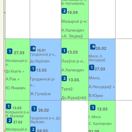
В. Натыканец
16.04
Мазырскі р-н:
А.Халандач
+
А. Зяцікаў
26.02
16.01
13.03
27.03
Гродзенскі р-н.,
Мінск, А.
Несцераў
Маларыцкі р-
Лоеўскі р-н.,
Дз.Якубовіч
н,
27.03
А.Халандач
13.03
Дз.Кіцель +
Мінск,
А.Рак +
Гродзенскі р-
13.03.
н.,
А.Несцераў +
Ю.Янкевіч
Тураў,
Ж.Гулеўскі
В.Юрко
Дз.Жураўлёў
13.03
12.03
26.02
Кобрынскі р-н,
Я. Мальчук
г. Мінск
Гродзенскі р-н, Дз.
Якубовіч
27.03
С. Каспяровіч
Маларыцкі р-
04.03.
01.05