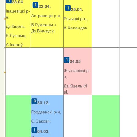
28.04
22.04.
25.04.
Івацевіцкі р-
Астравецкі р-н,
н,
Рэчыцкі р-н,
В.Гуменны +
Дз.Кіцель,
А.Халандач
Дз.Вінчэўскі
В.Лукшыц,
А.Іваноў
04.05
Жыткавіцкі р-
н,
Дз.Кіцель et
al.
30.12.
Гродзенскі р-н,
С.Саковіч
04.03.