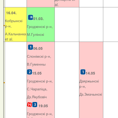
al.
16.04.
01.03.
Кобрынскі
р-н,
Гродзенскі р-н,
А.Кальчанка
М.Гулінскі
et al.
06.05
Слонімскі р-н,
В.Гуменны
15.05
14.05
Гродзенскі р-н,
Дзяржынскі
р-н,
С.Чарапіца,
Дз.Змачынскі
Дз.Якубовіч
19.05
Гродзенскі р-н,