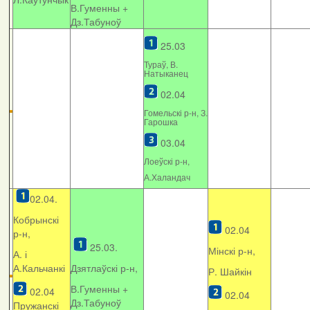
В.Гуменны +
Дз.Табуноў
25.03
Тураў, В.
Натыканец
02.04
Гомельскі р-н, З.
Гарошка
03.04
Лоеўскі р-н,
А.Халандач
02.04.
Кобрынскі
02.04
р-н,
25.03.
Мінскі р-н,
А. і
А.Кальчанкі
Дзятлаўскі р-н,
Р. Шайкін
В.Гуменны +
02.04
02.04
Дз.Табуноў
Пружанскі