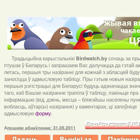
Традыцыйна карыстальнікі
Birdwatch
.
by
сочаць за пр
птушак ў Беларусь і запрашаем Вас далучацца да гэтай акц
летась, першыя тры назіранні для кожнай з абласцей буд
заносіцца ў адмысловую табліцу. Пры гэтым новыя назіран
першыя рэгістрацыі для Беларусі будуць адзначацца знач
таго, каб Вашае назіранне трапіла ў табліцу, пакіньце пра
інфармацыю (від, дзень, месца – бліжэйшы населены пункт
вобласць, аўтар(ы) назірання) у каментарах, ці запоўніце
адмысловую
форму
.
А
пошняе абнаўленне
:
31.05.2011