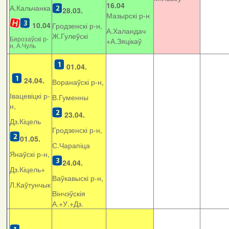
16.04
А.Кальчанка
28.03.
Мазырскі р-н
10.04
Гродзенскі р-н,
А.Халандач
Ж.Гулеўскі
Бярозаўскі р-
+
А.Зяцікаў
н, А.Чуль
01.04.
24.04.
Воранаўскі р-н,
Івацевіцкі р-
В.Гуменны
н,
23.04.
Дз.Кіцель
Гродзенскі р-н,
01.05.
С.Чарапіца
Янаўскі р-н,
24.04.
Дз.Кіцель+
Ваўкавыскі р-н,
Л.Каўтунчык
Вінчэўскія
А.+У.+Дз.