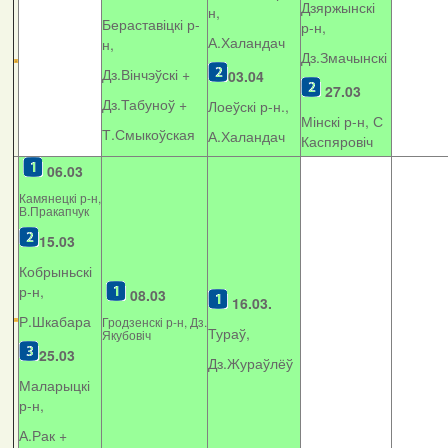
Дзяржынскі
н,
Бераставіцкі р-
р-н,
А.Халандач
н,
Дз.Змачынскі
Дз.Вінчэўскі +
03.04
27.03
Дз.Табуноў +
Лоеўскі р-н.,
Мінскі р-н, С
Т.Смыкоўская
А.Халандач
Каспяровіч
06.03
Камянецкі р-н,
В.Пракапчук
15.03
Кобрыньскі
р-н,
08.03
16.03.
Р.Шкабара
Гродзенскі р-н, Дз.
Тураў,
Якубовіч
25.03
Дз.Жураўлёў
Маларыцкі
р-н,
А.Рак +