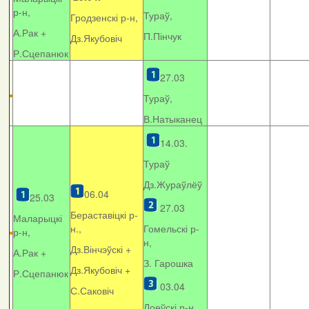
р-н,
Тураў,
Гродзенскі р-н,
А.Рак +
П.Пінчук
Дз.Якубовіч
Р.Сцепанюк
27.03
Тураў,
В.Натыканец
14.03.
Тураў
Дз.Жураўлёў
06.04
25.03
27.03
Бераставіцкі р-
Маларыцкі
н.,
Гомельскі р-
р-н,
н,
Дз.Вінчэўскі +
А.Рак +
З. Гарошка
Дз.Якубовіч +
Р.Сцепанюк
03.04
С.Саковіч
Лоеўскі р-н.,