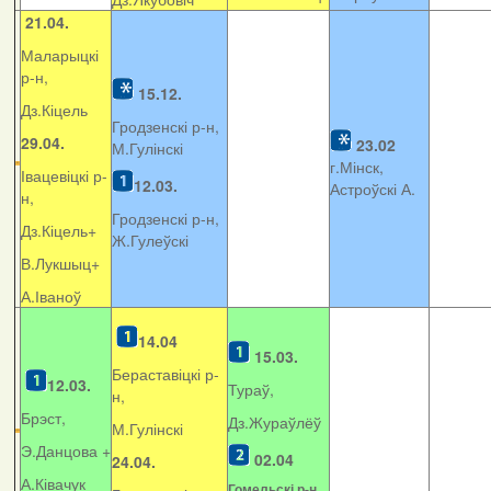
21.04.
Маларыцкі
р-н,
15.12.
Дз.Кіцель
Гродзенскі р-н,
29.04.
23.02
М.Гулінскі
г.Мінск,
Івацевіцкі р-
12.03.
Астроўскі А.
н,
Гродзенскі р-н,
Дз.Кіцель+
Ж.Гулеўскі
В.Лукшыц+
А.Іваноў
14.04
15.03.
Бераставіцкі р-
12.03.
Тураў,
н,
Брэст,
Дз.Жураўлёў
М.Гулінскі
Э.Данцова +
02.04
24.04.
А.Ківачук
Гомельскі р-н,