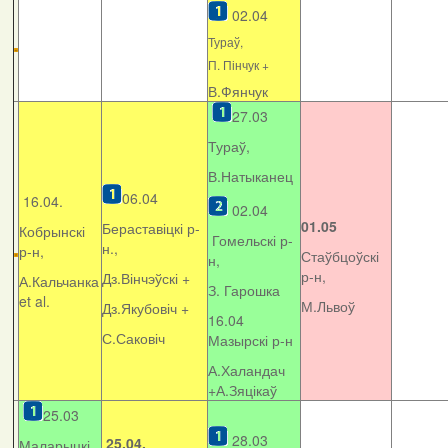
02.04
Тураў,
П. Пінчук +
В.Фянчук
27.03
Тураў,
В.Натыканец
06.04
16.04.
02.04
01.05
Бераставіцкі р-
Кобрынскі
Гомельскі р-
н.,
р-н,
Стаўбцоўскі
н,
р-н,
Дз.Вінчэўскі +
А.Кальчанка
З. Гарошка
et al.
М.Львоў
Дз.Якубовіч +
16.04
С.Саковіч
Мазырскі р-н
А.Халандач
+
А.Зяцікаў
25.03
28.03
25.04.
Маларыцкі