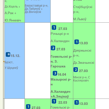
н,
Бераставіцкі р-н,
Дз.Кіцель +
Стаўбцоўскі
Дз.Табуноў +
р-н,
Дз.Вінчэўскі
А.Рак +
М.Львоў
Ю.Янкевіч
27.03
Рэчыцкі р-н
А.Халандач
13.03
27.03
Дзяржынскі
р-н,
15.12.
Гомельскі р-
н, З.
Брэст,
Дз.Змачынскі
Гарошка
У.Шуцееў
27.03
16.04
Мінскі р-н, С
Мазырскі р-
Каспяровіч
н
А.Халандач
+
А.Зяцікаў
22.03
13.03
Гомельскі р-
27.03