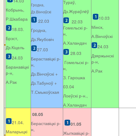
14.03
Тураў,
Гродна,
Кобрынь,
Дз.Жураўлёў
Дз.Вінчэўскі
10.03
Р.Шкабара
22.03
22.03
Мінск,
Гомельскі р-
18.03.
Гродна,
н,
А.Вінчэўскі
Брэст,
Дз.Якубовіч
А.Халандач
24.03
Дз.Кіцель
27.03
28.03
Дзяржынскі
24.03
Бераставіцкі р-
р-н,
Гомельскі р-
н,
Баранавіцкі
н,
А.Рак
р-н,
Дз.Вінчэўскі +
З. Гарошка
А.Рак
Дз.Табуноў +
03.04
Т.Смыкоўская
Лоеўскі р-н.,
А.Халандач
08.05
21.04.
Бераставіцкі р-
01.05
н,
Маларыцкі
Жыткавіцкі р-