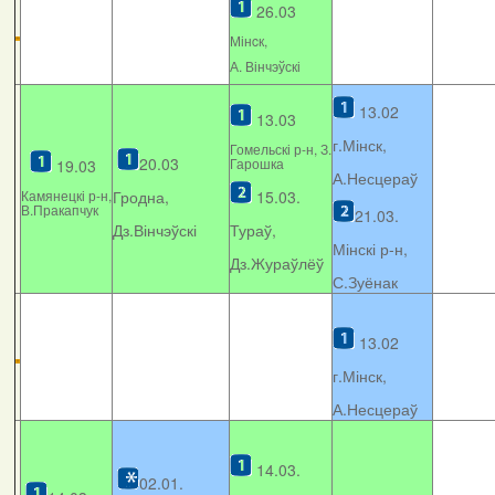
26.03
Мінcк,
А. Вінчэўскі
13.02
13.03
г.Мінск,
Гомельскі р-н, З.
20.03
Гарошка
19.03
А.Несцераў
Камянецкі р-н,
Гродна,
15.03.
В.Пракапчук
21.03.
Дз.Вінчэўскі
Тураў,
Мінскі р-н,
Дз.Жураўлёў
С.Зуёнак
13.02
г.Мінск,
А.Несцераў
14.03.
02.01.