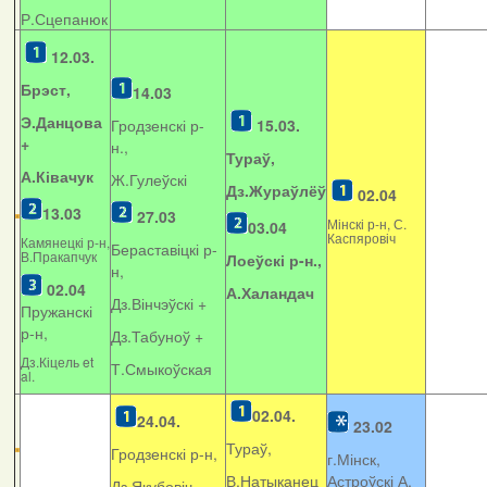
Р.Сцепанюк
12.03.
Брэст,
14.03
Э.Данцова
Гродзенскі р-
15.03.
+
н.,
Тураў,
А.Ківачук
Ж.Гулеўскі
Дз.Жураўлёў
02.04
13.03
27.03
Мінскі р-н, С.
03.04
Каспяровіч
Камянецкі р-н,
Бераставіцкі р-
В.Пракапчук
Лоеўскі р-н.,
н,
02.04
А.Халандач
Дз.Вінчэўскі +
Пружанскі
р-н,
Дз.Табуноў +
Дз.Кіцель et
Т.Смыкоўская
al.
02.04.
24.04.
23.02
Тураў,
Гродзенскі р-н,
г.Мінск,
В.Натыканец
Астроўскі А.
Дз.Якубовіч