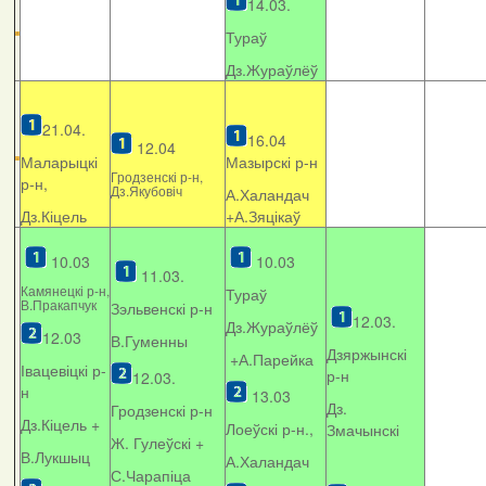
14.03.
Тураў
Дз.Жураўлёў
21.04.
16.04
12.04
Маларыцкі
Мазырскі р-н
Гродзенскі р-н,
р-н,
Дз.Якубовіч
А.Халандач
Дз.Кіцель
+
А.Зяцікаў
10.03
10.03
11.03.
Камянецкі р-н,
Тураў
В.Пракапчук
Зэльвенскі р-н
12.03.
Дз.Жураўлёў
12.03
В.Гуменны
Дзяржынскі
+А.Парейка
Івацевіцкі р-
р-н
12.03.
н
13.03
Дз.
Гродзенскі р-н
Дз.Кіцель +
Лоеўскі р-н.,
Змачынскі
Ж. Гулеўскі +
В.Лукшыц
А.Халандач
С.Чарапіца