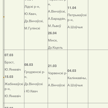
н,
Лідскі р-н,
11.04
А.Вінчэўскі,
Ю.Квач,
Петрыкаўскі
А.Барадзін,
р-н,
Дз.Вінчэўскі,
М.Львоў
А.Шэўчык
М.Гулінскі
26.04
Мінск,
Дз.Кіцель
07.03
Брэст,
08.03
21.03
Ю.Янкевіч
04.03
Гродзенскі р-
Чэрвенскі р-
15.03
н,
н,
Калінкавічы,
Жабінкаўскі
Дз.Вінчэўскі
А.Вінчэўскі
А.Шэўчык
р-н,
і Ю.Квач
Ю.Янкевіч