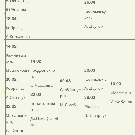
Брэсцкі р-н,
26.04
Ю.Янкевіч
Калінкавіцкі
р-н,
18.04
А.Шэўчык
Кобрын,
А.Кальчанка
14.02
Камянецкі
р-н,
14.02
І.Іванюковіч
Гродзенскі р-
20.03
н,
20.02
Калінкавічы,
09.03
10.03
С.Чарапіца
Кобрынь,
А.Шэўчык
Стаўбцоўскі
Мёрскі р-н,
22.02
р-н,
А.Страчук
28.03
У.Жабёнак
Бераставіцкі
М.Львоў
02.03
Мозыр,
р-н,
Маларыцкі
В.Назарчук
Дз.Вінчэўскі et
р-н,
al.
Дз.Кіцель