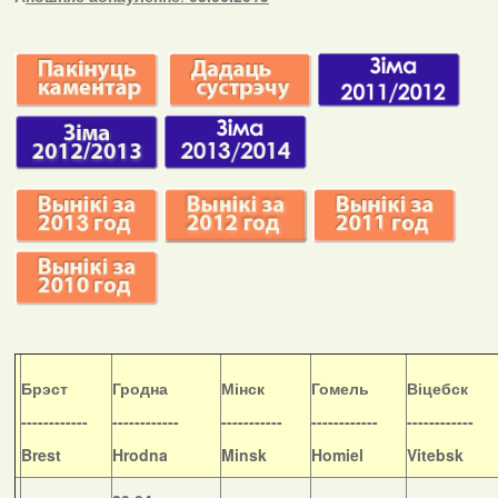
Б
рэст
Гродна
Мінск
Гомель
Віцебск
------------
------------
-----------
------------
------------
Brest
Hrodna
Minsk
Homiel
Vitebsk