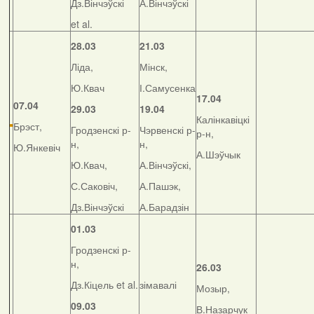
Дз.Вінчэўскі
А.Вінчэўскі
et al.
28.03
21.03
Ліда,
Мінск,
Ю.Квач
І.Самусенка
17.04
07.04
29.03
19.04
Калінкавіцкі
Брэст,
Гродзенскі р-
Чэрвенскі р-
р-н,
н,
н,
Ю.Янкевіч
А.Шэўчык
Ю.Квач,
А.Вінчэўскі,
С.Саковіч,
А.Пашэк,
Дз.Вінчэўскі
А.Барадзін
01.03
Гродзенскі р-
н,
26.03
Дз.Кіцель et al.
зімавалі
Мозыр,
09.03
В.Назарчук