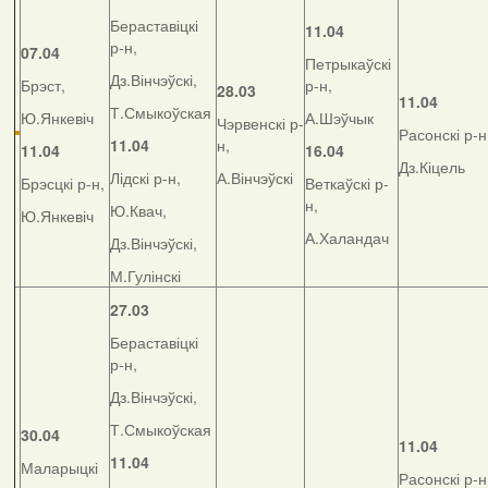
Бераставіцкі
11.04
р-н,
07.04
Петрыкаўскі
Дз.Вінчэўскі,
Брэст,
р-н,
28.03
11.04
Т.Смыкоўская
Ю.Янкевіч
А.Шэўчык
Чэрвенскі р-
Расонскі р-н
11.04
н,
11.04
16.04
Дз.Кіцель
Лідскі р-н,
А.Вінчэўскі
Брэсцкі р-н,
Веткаўскі р-
н,
Ю.Квач,
Ю.Янкевіч
А.Халандач
Дз.Вінчэўскі,
М.Гулінскі
27.03
Бераставіцкі
р-н,
Дз.Вінчэўскі,
Т.Смыкоўская
30.04
11.04
11.04
Маларыцкі
Расонскі р-н