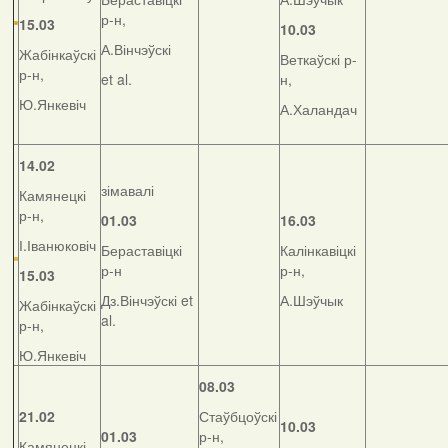
р-н,
15.03
10.03
А.Вінчэўскі
Жабінкаўскі
Веткаўскі р-
р-н,
et al.
н,
Ю.Янкевіч
А.Халандач
14.02
зімавалі
Камянецкі
р-н,
01.03
16.03
І.Іванюковіч
Бераставіцкі
Калінкавіцкі
р-н
р-н,
15.03
Дз.Вінчэўскі et
А.Шэўчык
Жабінкаўскі
al.
р-н,
Ю.Янкевіч
08.03
21.02
Стаўбцоўскі
10.03
01.03
р-н,
Камянецкі