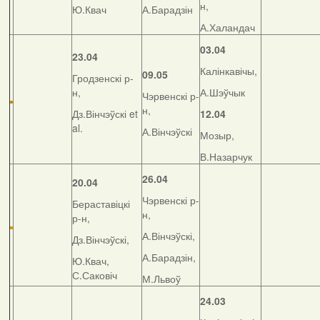
н,
Ю.Квач
А.Барадзін
А.Халандач
03.04
23.04
Калінкавічы,
09.05
Гродзенскі р-
н,
А.Шэўчык
Чэрвенскі р-
н,
Дз.Вінчэўскі et
12.04
al.
А.Вінчэўскі
Мозыр,
В.Назарчук
26.04
20.04
Чэрвенскі р-
Бераставіцкі
н,
р-н,
А.Вінчэўскі,
Дз.Вінчэўскі,
А.Барадзін,
Ю.Квач,
С.Саковіч
М.Львоў
24.03