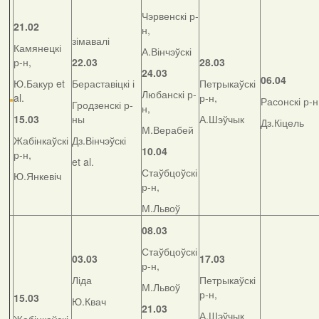
Чэрвенскі р-
21.02
н,
зімавалі
Камянецкі
А.Вінчэўскі
р-н,
22.03
28.03
24.03
06.04
Ю.Бакур et
Бераставіцкі і
Петрыкаўскі
Любанскі р-
al.
р-н,
Расонскі р-н
Гродзенскі р-
н,
15.03
ны
А.Шэўчык
Дз.Кіцель
М.Верабей
Жабінкаўскі
Дз.Вінчэўскі
10.04
р-н,
et al.
Стаўбцоўскі
Ю.Янкевіч
р-н,
М.Львоў
08.03
Стаўбцоўскі
03.03
17.03
р-н,
Ліда
Петрыкаўскі
М.Львоў
р-н,
15.03
Ю.Квач
21.03
А.Шэўчык