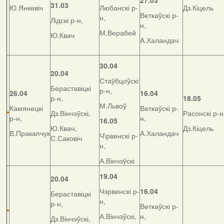
27.03
31.03
Ю.Янкевіч
Любанскі р-
Дз.Кіцель
Веткаўскі р-
н,
Лідскі р-н,
н,
М.Верабей
Ю.Квач
А.Халандач
30.04
20.04
Стаўбцоўскі
Бераставіцкі
р-н,
26.04
16.04
р-н,
18.05
М.Львоў
Камянецкі
Веткаўскі р-
Дз.Вінчэўскі,
Расонскі р-н
р-н,
н,
16.05
Ю.Квач,
Дз.Кіцель
В.Пракапчук
А.Халандач
Ч\рвенскі р-
С.Саковіч
н,
А.Вінчэўскі
19.04
20.04
Чэрвенскі р-
16.04
Бераставіцкі
н,
р-н,
Веткаўскі р-
А.Вінчэўскі,
н,
Дз.Вінчэўскі,