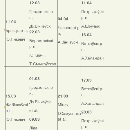
12.03
11.04
Гродзенскі р-
Петрыкаўскі
н,
р-н,
04.04
11.04
Дз.Вінчэўскі
А.Шэўчык
Чэрвенскі р-
Брэсцкі р-н,
22.03
н,
16.04
Ю.Янкевіч
Бераставіцкі
А.Вінчэўскі
Веткаўскі р-
р-н,
н,
Ю.Квач і
А.Халандач
Т.Смыкоўская
01.03
17.03
Гродзенскі р-
Веткаўскі р-
н,
н,
15.03
21.03
Дз.Вінчэўскі
А.Халандач
Жабінкаўскі
Мінск,
р-н,
et al.
28.03
І.Самусенка
Ю.Янкевіч
09.03
et al.
Петрыкаўскі
р-н,
Ліда,