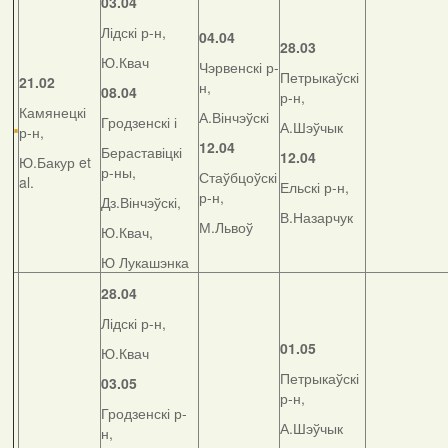
03.04
Лідскі р-н,
04.04
28.03
Ю.Квач
Чэрвенскі р-
Петрыкаўскі
21.02
н,
08.04
р-н,
Камянецкі
А.Вінчэўскі
Гродзенскі і
А.Шэўчык
р-н,
12.04
Бераставіцкі
12.04
Ю.Бакур et
р-ны,
Стаўбцоўскі
al.
Ельскі р-н,
р-н,
Дз.Вінчэўскі,
В.Назарчук
М.Львоў
Ю.Квач,
Ю Лукашэнка
28.04
Лідскі р-н,
01.05
Ю.Квач
Петрыкаўскі
03.05
р-н,
Гродзенскі р-
А.Шэўчык
н,