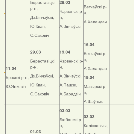
Бераставіцкі
28.03
Веткаўскі р-
р-н,
Чэрвенскі р-
н,
Дз.Вінчэўскі,
н,
А.Халандач
Ю.Квач,
А.Вінчэўскі
С.Саковіч
16.04
29.03
19.04
Веткаўскі р-
н,
Бераставіцкі
Чэрвенскі р-
р-н,
н,
11.04
А.Халандач
Дз.Вінчэўскі,
А.Вінчэўскі,
Брэсцкі р-н,
19.04
Ю.Квач,
А.Пашэк,
Ю.Янкевіч
Мазырскі р-
н,
С.Саковіч
А.Барадзін
А.Шэўчык
03.03
03.03
Любанскі р-
н,
Калінкавічы,
01.03