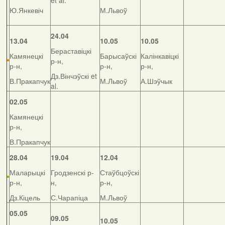
et al.
Ю.Янкевіч
М.Львоў
24.04
13.04
10.05
10.05
Бераставіцкі
Камянецкі
Барысаўскі
Калінкавіцкі
р-н,
р-н,
р-н,
р-н,
Дз.Вінчэўскі et
В.Пракапчук
М.Львоў
А.Шэўчык
al.
02.05
Камянецкі
р-н,
В.Пракапчук
28.04
19.04
12.04
Маларыцкі
Гродзенскі р-
Стаўбцоўскі
р-н,
н,
р-н,
Дз.Кіцель
С.Чарапіца
М.Львоў
05.05
09.05
10.05