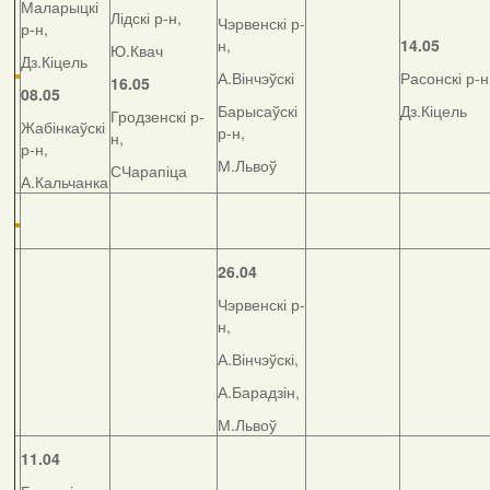
Маларыцкі
Лідскі р-н,
Чэрвенскі р-
р-н,
н,
14.05
Ю.Квач
Дз.Кіцель
А.Вінчэўскі
Расонскі р-н
16.05
08.05
Барысаўскі
Дз.Кіцель
Гродзенскі р-
Жабінкаўскі
р-н,
н,
р-н,
М.Львоў
СЧарапіца
А.Кальчанка
26.04
Чэрвенскі р-
н,
А.Вінчэўскі,
А.Барадзін,
М.Львоў
11.04