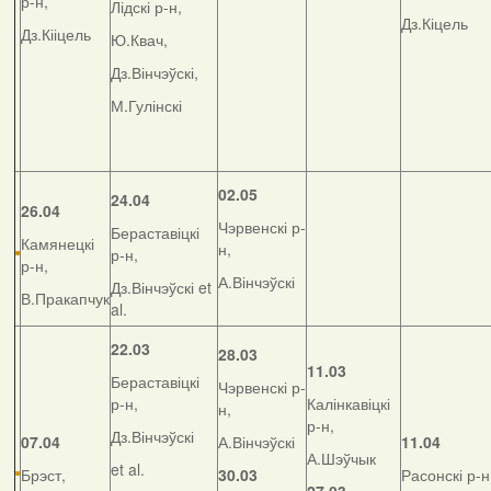
р-н,
Лідскі р-н,
Дз.Кіцель
Дз.Кііцель
Ю.Квач,
Дз.Вінчэўскі,
М.Гулінскі
02.05
24.04
26.04
Чэрвенскі р-
Бераставіцкі
Камянецкі
н,
р-н,
р-н,
А.Вінчэўскі
Дз.Вінчэўскі et
В.Пракапчук
al.
22.03
28.03
11.03
Бераставіцкі
Чэрвенскі р-
р-н,
Калінкавіцкі
н,
р-н,
Дз.Вінчэўскі
07.04
А.Вінчэўскі
11.04
А.Шэўчык
et al.
Брэст,
30.03
Расонскі р-н