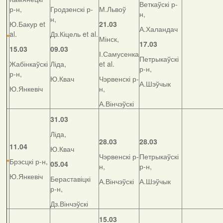
Веткаўскі р-
р-н,
Гродзенскі р-
М.Львоў
н,
н,
Ю.Бакур et
21.03
А.Халандач
al.
Дз.Кіцель et al.
Мінск,
17.03
15.03
09.03
І.Самусенка
Петрыкаўскі
Жабінкаўскі
Ліда,
et al.
р-н,
р-н,
Ю.Квач
Чэрвенскі р-
А.Шэўчык
Ю.Янкевіч
н,
А.Вінчэўскі
31.03
Ліда,
28.03
28.03
11.04
Ю.Квач
Чэрвенскі р-
Петрыкаўскі
Брэсцкі р-н,
05.04
н,
р-н,
Ю.Янкевіч
Бераставіцкі
А.Вінчэўскі
А.Шэўчык
р-н,
Дз.Вінчэўскі
15.03