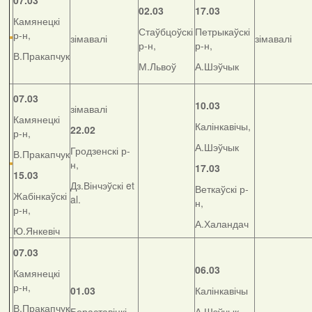
07.03
02.03
17.03
Камянецкі
Стаўбцоўскі
Петрыкаўскі
р-н,
зімавалі
зімавалі
р-н,
р-н,
В.Пракапчук
М.Львоў
А.Шэўчык
07.03
10.03
зімавалі
Камянецкі
Калінкавічы,
22.02
р-н,
А.Шэўчык
Гродзенскі р-
В.Пракапчук
н,
17.03
15.03
Дз.Вінчэўскі et
Веткаўскі р-
Жабінкаўскі
al.
н,
р-н,
А.Халандач
Ю.Янкевіч
07.03
06.03
Камянецкі
р-н,
01.03
Калінкавічы
В.Пракапчук
Бераставіцкі
А.Шэўчык