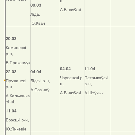
н,
09.03
А.Вінчэўскі
Ліда,
Ю.Квач
20.03
Камянецкі
р-н,
В.Пракапчук
04.04
11.04
22.03
04.04
Чэрвенскі р-
Петрыкаўскі
Пружанскі
Лідскі р-н,
н,
р-н,
р-н,
А.Созінаў
А.Вінчэўскі
А.Шэўчык
А.Кальчанка
et al.
11.04
Брэсцкі р-н,
Ю.Янкевіч