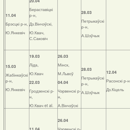
20.04
Бераставіцкі
28.03
11.04
р-н,
Петрыкаўскі
Брэсцкі р-н,
Дз.Вінчэўскі,
р-н,
Ю.Янкевіч
Ю.Квач,
А.Шэўчык
С.Саковіч
19.03
26.03
Ліда,
Мінск,
15.03
28.03
12.04
Ю.Квач
М.Львоў
Жабінкаўскі
Петрыкаўскі
р-н,
Расонскі р-н
22.03
04.04
р-н,
Ю.Янкевіч
Дз.Кіцель
Гродзенскі р-
Чэрвенскі р-
А.Шэўчык
н,
н,
Ю.Квач et al.
А.Вінчэўскі
26.04
11.04
Чэрвенскі р-