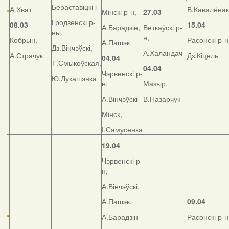
Бераставіцкі і
А.Хват
В.Кавалёнак
Мінскі р-н,
27.03
Гродзенскі р-
08.03
15.04
А.Барадзін,
Веткаўскі р-
ны,
н,
Кобрын,
Расонскі р-н
А.Пашэк
Дз.Вінчэўскі,
А.Халандач
А.Страчук
Дз.Кіцель
04.04
Т.Смыкоўская,
04.04
Чэрвенскі р-
Ю.Лукашэнка
н,
Мазыр,
А.Вінчэўскі
В.Назарчук
Мінск,
І.Самусенка
19.04
Чэрвенскі р-
н,
А.Вінчэўскі,
А.Пашэк,
09.04
А.Барадзін
Расонскі р-н