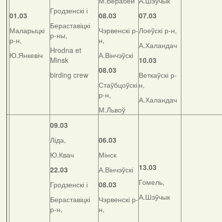
М.Верабей
А.Шэўчык
Гродзенскі і
01.03
08.03
07.03
Бераставіцкі
Маларыцкі
Чэрвенскі р-
Лоеўскі р-н,
р-ны,
р-н,
н,
А.Халандач
Hrodna et
Ю.Янкевіч
А.Вінчэўскі
Minsk
10.03
08.03
birding crew
Веткаўскі р-
Стаўбцоўскі
н,
р-н,
А.Халандач
М.Львоў
09.03
Ліда,
06.03
Ю.Квач
Мінск
13.03
22.03
А.Вінчэўскі
Гомель,
Гродзенскі і
08.03
А.Шэўчык
Бераставіцкі
Чэрвенскі р-
р-н,
н,