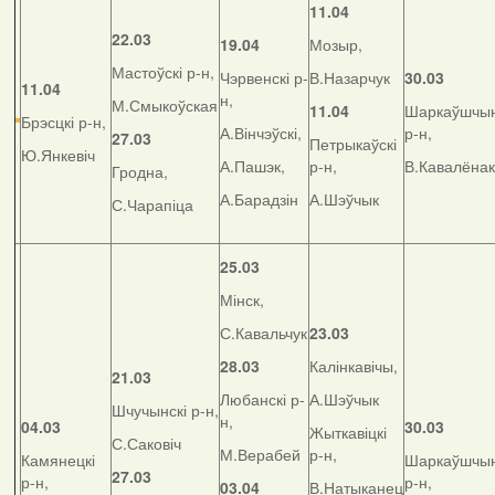
11.04
22.03
19.04
Мозыр,
Мастоўскі р-н,
Чэрвенскі р-
В.Назарчук
30.03
11.04
н,
М.Смыкоўская
11.04
Шаркаўшчын
Брэсцкі р-н,
А.Вінчэўскі,
р-н,
27.03
Петрыкаўскі
Ю.Янкевіч
А.Пашэк,
р-н,
В.Кавалёнак
Гродна,
А.Барадзін
А.Шэўчык
С.Чарапіца
25.03
Мінск,
С.Кавальчук
23.03
28.03
Калінкавічы,
21.03
Любанскі р-
А.Шэўчык
Шчучынскі р-н,
н,
04.03
30.03
Жыткавіцкі
С.Саковіч
М.Верабей
р-н,
Камянецкі
Шаркаўшчын
27.03
р-н,
р-н,
03.04
В.Натыканец