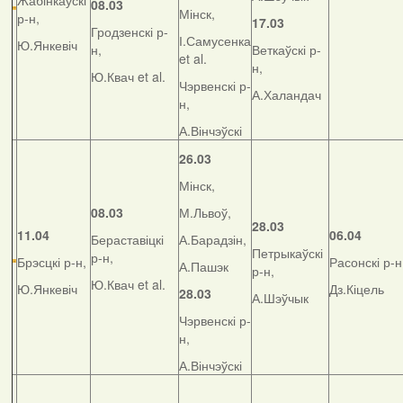
Жабінкаўскі
08.03
Мінск,
р-н,
17.03
Гродзенскі р-
І.Самусенка
Ю.Янкевіч
н,
Веткаўскі р-
et al.
н,
Ю.Квач et al.
Чэрвенскі р-
А.Халандач
н,
А.Вінчэўскі
26.03
Мінск,
08.03
М.Львоў,
28.03
11.04
06.04
Бераставіцкі
А.Барадзін,
Петрыкаўскі
р-н,
Брэсцкі р-н,
Расонскі р-н
А.Пашэк
р-н,
Ю.Квач et al.
Ю.Янкевіч
Дз.Кіцель
28.03
А.Шэўчык
Чэрвенскі р-
н,
А.Вінчэўскі