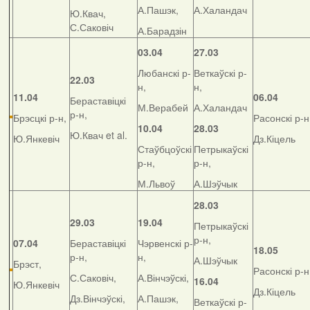
А.Пашэк,
А.Халандач
Ю.Квач,
С.Саковіч
А.Барадзін
03.04
27.03
Любанскі р-
Веткаўскі р-
22.03
н,
н,
11.04
06.04
Бераставіцкі
М.Верабей
А.Халандач
р-н,
Брэсцкі р-н,
Расонскі р-н
10.04
28.03
Ю.Квач et al.
Ю.Янкевіч
Дз.Кіцель
Стаўбцоўскі
Петрыкаўскі
р-н,
р-н,
М.Львоў
А.Шэўчык
28.03
29.03
19.04
Петрыкаўскі
р-н,
07.04
Бераставіцкі
Чэрвенскі р-
18.05
р-н,
н,
А.Шэўчык
Брэст,
Расонскі р-н
С.Саковіч,
А.Вінчэўскі,
16.04
Ю.Янкевіч
Дз.Кіцель
Дз.Вінчэўскі,
А.Пашэк,
Веткаўскі р-