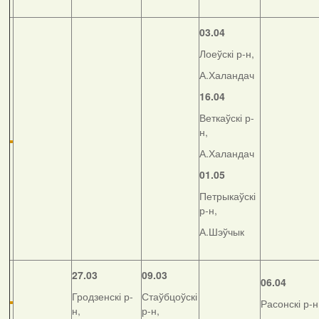
03.04
Лоеўскі р-н,
А.Халандач
16.04
Веткаўскі р-
н,
А.Халандач
01.05
Петрыкаўскі
р-н,
А.Шэўчык
27.03
09.03
06.04
Гродзенскі р-
Стаўбцоўскі
Расонскі р-н
н,
р-н,