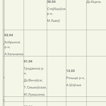
30.04
Дз.Кіцель
Стаўбцоўскі
р-н,
М.Львоў
02.04
Кобрынскі
р-н,
А.Кальчанка
01.04
Гродзенскі р-
13.03
н,
Рэчыцкі р-н,
Дз.Вінчэўскі,
А.Шэўчык
Т.Смыкоўская,
Ю.Лукашэнка