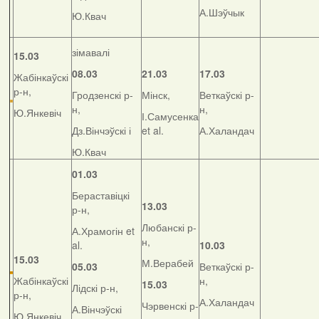
А.Шэўчык
Ю.Квач
зімавалі
15.03
08.03
21.03
17.03
Жабінкаўскі
р-н,
Гродзенскі р-
Мінск,
Веткаўскі р-
н,
н,
Ю.Янкевіч
І.Самусенка
Дз.Вінчэўскі і
et al.
А.Халандач
Ю.Квач
01.03
Бераставіцкі
13.03
р-н,
Любанскі р-
А.Храмогін et
н,
al.
10.03
15.03
М.Верабей
05.03
Веткаўскі р-
Жабінкаўскі
н,
15.03
Лідскі р-н,
р-н,
А.Халандач
Чэрвенскі р-
А.Вінчэўскі
Ю.Янкевіч