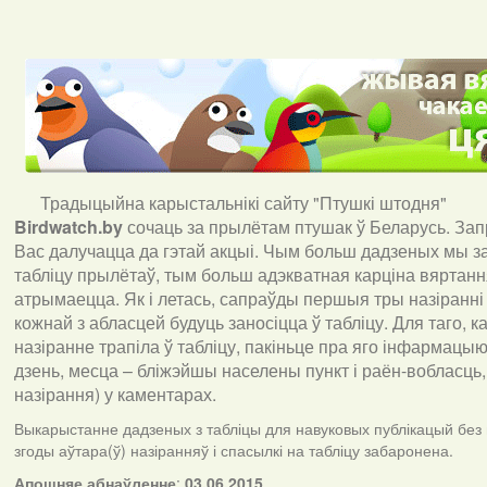
Традыцыйна карыстальнікі сайту "Птушкі штодня"
Birdwatch
.
by
сочаць за прылётам птушак ў Беларусь. За
Вас далучацца да гэтай акцыі. Чым больш дадзеных мы з
табліцу прылётаў, тым больш адэкватная карціна вяртан
атрымаецца. Як і летась, сапраўды першыя тры назіранні
кожнай з абласцей будуць заносіцца ў табліцу. Для таго, 
назіранне трапіла ў табліцу, пакіньце пра яго інфармацыю 
дзень, месца – бліжэйшы населены пункт і раён-вобласць,
назірання) у каментарах
.
Выкарыстанне дадзеных з табліцы для навуковых публікацый без
згоды аўтара(ў) назіранняў і спасылкі на табліцу забаронена.
А
пошняе абнаўленне
:
03.06.2015