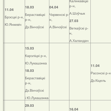
Калінкавіцкі
р-н,
18.03
04.04
11.04
А.Шэўчык
Бераставіцкі
Чэрвенскі р-
Брэсцкі р-н,
р-н,
н,
27.03
Ю.Янкевіч
Дз.Вінчэўскі
А.Вінчэўскі
Веткаўскі р-
н,
А.Халандач
15.03
Карэліцкі р-н,
Ю.Лукашэнка
11.04
18.03
Расонскі р-н
Бераставіцкі
Дз.Кіцель
р-н,
Дз.Вінчэўскі
і Ю.Лукашэнка
29.03
16.04