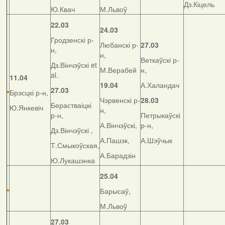
Дз.Кіцель
Ю.Квач
М.Львоў
22.03
24.03
Гродзенскі р-
Любанскі р-
27.03
н,
н,
Веткаўскі р-
Дз.Вінчэўскі et
М.Верабей
н,
al.
11.04
19.04
А.Халандач
27.03
Брэсцкі р-н,
Чэрвенскі р-
28.03
Берастваіцкі
Ю.Янкевіч
н,
р-н,
Петрыкаўскі
А.Вінчэўскі,
р-н,
Дз.Вінчэўскі ,
А.Пашэк,
А.Шэўчык
Т.Смыкоўская,
А.Барадзін
Ю.Лукашэнка
25.04
Барысаў,
М.Львоў
27.03