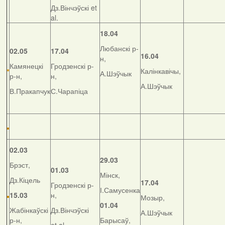
Дз.Вінчэўскі et
al.
18.04
Любанскі р-
02.05
17.04
16.04
н,
Камянецкі
Гродзенскі р-
Калінкавічы,
А.Шэўчык
р-н,
н,
А.Шэўчык
В.Пракапчук
С.Чарапіца
02.03
29.03
Брэст,
01.03
Мінск,
Дз.Кіцель
17.04
Гродзенскі р-
І.Самусенка
15.03
н,
Мозыр,
01.04
Жабінкаўскі
Дз.Вінчэўскі
А.Шэўчык
р-н,
Барысаў,