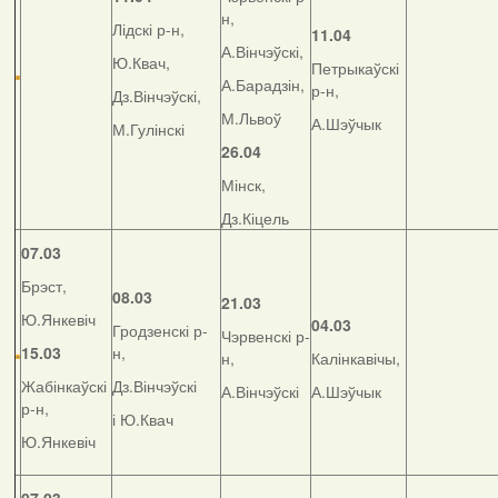
н,
Лідскі р-н,
11.04
А.Вінчэўскі,
Ю.Квач,
Петрыкаўскі
А.Барадзін,
р-н,
Дз.Вінчэўскі,
М.Львоў
А.Шэўчык
М.Гулінскі
26.04
Мінск,
Дз.Кіцель
07.03
Брэст,
08.03
21.03
Ю.Янкевіч
04.03
Гродзенскі р-
Чэрвенскі р-
15.03
н,
н,
Калінкавічы,
Жабінкаўскі
Дз.Вінчэўскі
А.Вінчэўскі
А.Шэўчык
р-н,
і Ю.Квач
Ю.Янкевіч