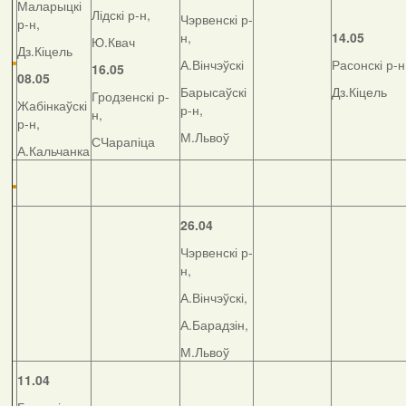
Маларыцкі
Лідскі р-н,
Чэрвенскі р-
р-н,
н,
14.05
Ю.Квач
Дз.Кіцель
А.Вінчэўскі
Расонскі р-н
16.05
08.05
Барысаўскі
Дз.Кіцель
Гродзенскі р-
Жабінкаўскі
р-н,
н,
р-н,
М.Львоў
СЧарапіца
А.Кальчанка
26.04
Чэрвенскі р-
н,
А.Вінчэўскі,
А.Барадзін,
М.Львоў
11.04