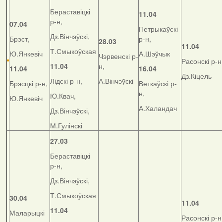
Бераставіцкі
11.04
р-н,
07.04
Петрыкаўскі
Дз.Вінчэўскі,
Брэст,
р-н,
28.03
11.04
Т.Смыкоўская
Ю.Янкевіч
А.Шэўчык
Чэрвенскі р-
Расонскі р-н
11.04
н,
11.04
16.04
Дз.Кіцель
Лідскі р-н,
А.Вінчэўскі
Брэсцкі р-н,
Веткаўскі р-
н,
Ю.Квач,
Ю.Янкевіч
А.Халандач
Дз.Вінчэўскі,
М.Гулінскі
27.03
Бераставіцкі
р-н,
Дз.Вінчэўскі,
Т.Смыкоўская
30.04
11.04
11.04
Маларыцкі
Расонскі р-н