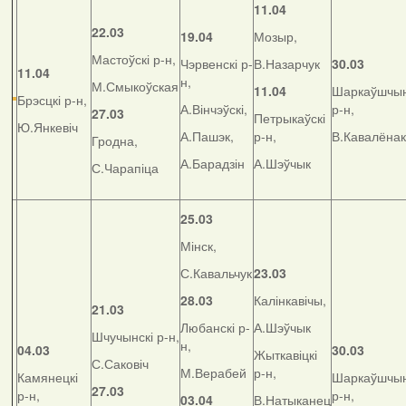
11.04
22.03
19.04
Мозыр,
Мастоўскі р-н,
Чэрвенскі р-
В.Назарчук
30.03
11.04
н,
М.Смыкоўская
11.04
Шаркаўшчын
Брэсцкі р-н,
А.Вінчэўскі,
р-н,
27.03
Петрыкаўскі
Ю.Янкевіч
А.Пашэк,
р-н,
В.Кавалёнак
Гродна,
А.Барадзін
А.Шэўчык
С.Чарапіца
25.03
Мінск,
С.Кавальчук
23.03
28.03
Калінкавічы,
21.03
Любанскі р-
А.Шэўчык
Шчучынскі р-н,
н,
04.03
30.03
Жыткавіцкі
С.Саковіч
М.Верабей
р-н,
Камянецкі
Шаркаўшчын
27.03
р-н,
р-н,
03.04
В.Натыканец