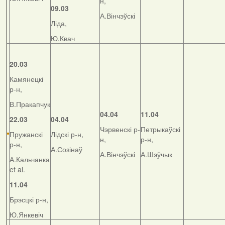
н,
09.03
А.Вінчэўскі
Ліда,
Ю.Квач
20.03
Камянецкі
р-н,
В.Пракапчук
04.04
11.04
22.03
04.04
Чэрвенскі р-
Петрыкаўскі
Пружанскі
Лідскі р-н,
н,
р-н,
р-н,
А.Созінаў
А.Вінчэўскі
А.Шэўчык
А.Кальчанка
et al.
11.04
Брэсцкі р-н,
Ю.Янкевіч