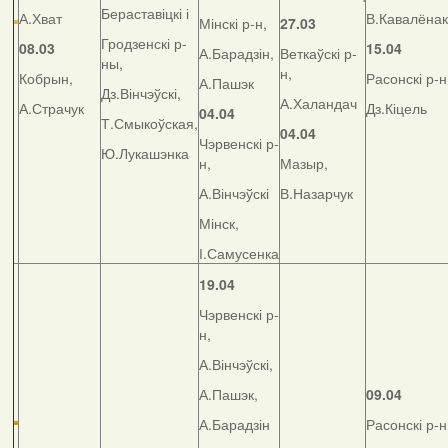
Бераставіцкі і
А.Хват
В.Кавалёнак
Мінскі р-н,
27.03
Гродзенскі р-
08.03
15.04
А.Барадзін,
Веткаўскі р-
ны,
н,
Кобрын,
Расонскі р-н
А.Пашэк
Дз.Вінчэўскі,
А.Халандач
А.Страчук
Дз.Кіцель
04.04
Т.Смыкоўская,
04.04
Чэрвенскі р-
Ю.Лукашэнка
н,
Мазыр,
А.Вінчэўскі
В.Назарчук
Мінск,
І.Самусенка
19.04
Чэрвенскі р-
н,
А.Вінчэўскі,
А.Пашэк,
09.04
А.Барадзін
Расонскі р-н