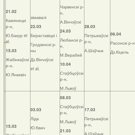
Чэрвенскі р-
21.02
н,
зімавалі
Камянецкі
А.Вінчэўскі
р-н,
22.03
28.03
24.03
06.04
Ю.Бакур et
Бераставіцкі і
Петрыкаўскі
Любанскі р-
al.
р-н,
Расонскі р-н
Гродзенскі р-
н,
15.03
ны
А.Шэўчык
Дз.Кіцель
М.Верабей
Жабінкаўскі
Дз.Вінчэўскі
10.04
р-н,
et al.
Стаўбцоўскі
Ю.Янкевіч
р-н,
М.Львоў
08.03
Стаўбцоўскі
03.03
17.03
р-н,
Ліда
Петрыкаўскі
М.Львоў
р-н,
15.03
Ю.Квач
21.03
А.Шэўчык