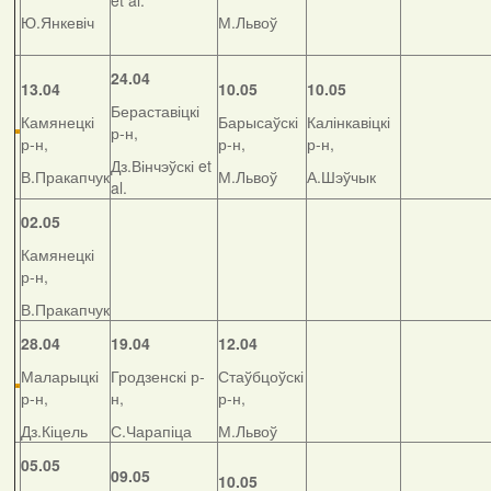
et al.
Ю.Янкевіч
М.Львоў
24.04
13.04
10.05
10.05
Бераставіцкі
Камянецкі
Барысаўскі
Калінкавіцкі
р-н,
р-н,
р-н,
р-н,
Дз.Вінчэўскі et
В.Пракапчук
М.Львоў
А.Шэўчык
al.
02.05
Камянецкі
р-н,
В.Пракапчук
28.04
19.04
12.04
Маларыцкі
Гродзенскі р-
Стаўбцоўскі
р-н,
н,
р-н,
Дз.Кіцель
С.Чарапіца
М.Львоў
05.05
09.05
10.05