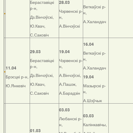
Бераставіцкі
28.03
Веткаўскі р-
р-н,
Чэрвенскі р-
н,
Дз.Вінчэўскі,
н,
А.Халандач
Ю.Квач,
А.Вінчэўскі
С.Саковіч
16.04
29.03
19.04
Веткаўскі р-
н,
Бераставіцкі
Чэрвенскі р-
р-н,
н,
11.04
А.Халандач
Дз.Вінчэўскі,
А.Вінчэўскі,
Брэсцкі р-н,
19.04
Ю.Квач,
А.Пашэк,
Ю.Янкевіч
Мазырскі р-
н,
С.Саковіч
А.Барадзін
А.Шэўчык
03.03
03.03
Любанскі р-
н,
Калінкавічы,
01.03