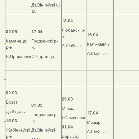
Дз.Вінчэўскі et
al.
18.04
Любанскі р-
02.05
17.04
16.04
н,
Камянецкі
Гродзенскі р-
Калінкавічы,
А.Шэўчык
р-н,
н,
А.Шэўчык
В.Пракапчук
С.Чарапіца
02.03
29.03
Брэст,
01.03
Мінск,
Дз.Кіцель
17.04
Гродзенскі р-
І.Самусенка
15.03
н,
Мозыр,
01.04
Жабінкаўскі
Дз.Вінчэўскі
А.Шэўчык
р-н,
Барысаў,