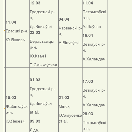
12.03
11.04
Гродзенскі р-
Петрыкаўскі
н,
р-н,
04.04
11.04
Дз.Вінчэўскі
А.Шэўчык
Чэрвенскі р-
Брэсцкі р-н,
22.03
н,
16.04
Ю.Янкевіч
Бераставіцкі
А.Вінчэўскі
Веткаўскі р-
р-н,
н,
Ю.Квач і
А.Халандач
Т.Смыкоўская
01.03
17.03
Гродзенскі р-
Веткаўскі р-
н,
н,
15.03
21.03
Дз.Вінчэўскі
А.Халандач
Жабінкаўскі
Мінск,
р-н,
et al.
28.03
І.Самусенка
Ю.Янкевіч
09.03
et al.
Петрыкаўскі
р-н,
Ліда,