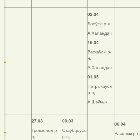
03.04
Лоеўскі р-н,
А.Халандач
16.04
Веткаўскі р-
н,
А.Халандач
01.05
Петрыкаўскі
р-н,
А.Шэўчык
27.03
09.03
06.04
Гродзенскі р-
Стаўбцоўскі
Расонскі р-н
н,
р-н,