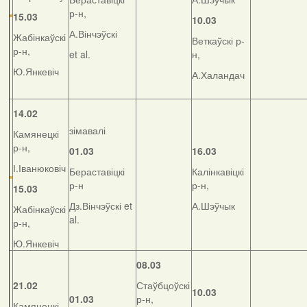
р-н,
15.03
10.03
А.Вінчэўскі
Жабінкаўскі
Веткаўскі р-
р-н,
et al.
н,
Ю.Янкевіч
А.Халандач
14.02
зімавалі
Камянецкі
р-н,
01.03
16.03
І.Іванюковіч
Бераставіцкі
Калінкавіцкі
р-н
р-н,
15.03
Дз.Вінчэўскі et
А.Шэўчык
Жабінкаўскі
al.
р-н,
Ю.Янкевіч
08.03
21.02
Стаўбцоўскі
10.03
01.03
р-н,
Камянецкі