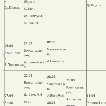
р-н,
Лідскі р-н,
Дз.Кіцель
Дз.Кііцель
Ю.Квач,
Дз.Вінчэўскі,
М.Гулінскі
02.05
24.04
26.04
Чэрвенскі р-
Бераставіцкі
Камянецкі
н,
р-н,
р-н,
А.Вінчэўскі
Дз.Вінчэўскі et
В.Пракапчук
al.
22.03
28.03
11.03
Бераставіцкі
Чэрвенскі р-
р-н,
Калінкавіцкі
н,
р-н,
Дз.Вінчэўскі
07.04
А.Вінчэўскі
11.04
А.Шэўчык
et al.
Брэст,
30.03
Расонскі р-н