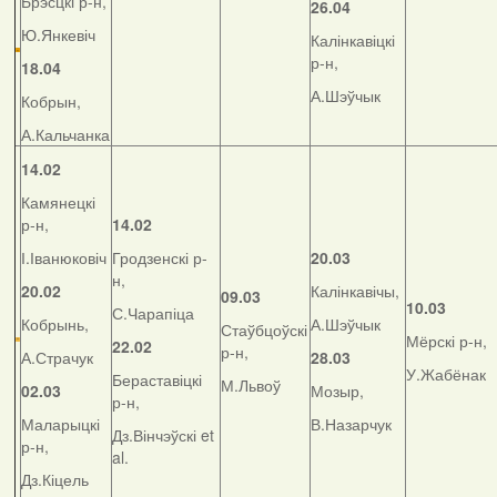
Брэсцкі р-н,
26.04
Ю.Янкевіч
Калінкавіцкі
р-н,
18.04
А.Шэўчык
Кобрын,
А.Кальчанка
14.02
Камянецкі
р-н,
14.02
І.Іванюковіч
Гродзенскі р-
20.03
н,
20.02
Калінкавічы,
09.03
10.03
С.Чарапіца
Кобрынь,
А.Шэўчык
Стаўбцоўскі
Мёрскі р-н,
22.02
р-н,
А.Страчук
28.03
У.Жабёнак
Бераставіцкі
М.Львоў
02.03
Мозыр,
р-н,
Маларыцкі
В.Назарчук
Дз.Вінчэўскі et
р-н,
al.
Дз.Кіцель