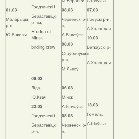
М.Верабей
А.Шэўчык
Гродзенскі і
01.03
08.03
07.03
Бераставіцкі
Маларыцкі
Чэрвенскі р-
Лоеўскі р-н,
р-ны,
р-н,
н,
А.Халандач
Hrodna et
Ю.Янкевіч
А.Вінчэўскі
Minsk
10.03
08.03
birding crew
Веткаўскі р-
Стаўбцоўскі
н,
р-н,
А.Халандач
М.Львоў
09.03
Ліда,
06.03
Ю.Квач
Мінск
13.03
22.03
А.Вінчэўскі
Гомель,
Гродзенскі і
08.03
А.Шэўчык
Бераставіцкі
Чэрвенскі р-
р-н,
н,