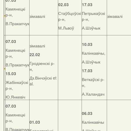
07.03
02.03
17.03
Камянецкі
Стаўбцоўскі
Петрыкаўскі
р-н,
зімавалі
зімавалі
р-н,
р-н,
В.Пракапчук
М.Львоў
А.Шэўчык
07.03
10.03
зімавалі
Камянецкі
Калінкавічы,
22.02
р-н,
А.Шэўчык
Гродзенскі р-
В.Пракапчук
н,
17.03
15.03
Дз.Вінчэўскі et
Веткаўскі р-
Жабінкаўскі
al.
н,
р-н,
А.Халандач
Ю.Янкевіч
07.03
06.03
Камянецкі
р-н,
01.03
Калінкавічы
В.Пракапчук
Бераставіцкі
А.Шэўчык