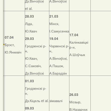
Дз.Вінчэўскі
А.Вінчэўскі
et al.
28.03
21.03
Ліда,
Мінск,
Ю.Квач
І.Самусенка
17.04
07.04
29.03
19.04
Калінкавіцкі
Брэст,
Гродзенскі р-
Чэрвенскі р-
р-н,
н,
н,
Ю.Янкевіч
А.Шэўчык
Ю.Квач,
А.Вінчэўскі,
С.Саковіч,
А.Пашэк,
Дз.Вінчэўскі
А.Барадзін
01.03
Гродзенскі р-
н,
26.03
Дз.Кіцель et al.
зімавалі
Мозыр,
09.03
В.Назарчук