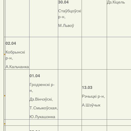
30.04
Дз.Кіцель
Стаўбцоўскі
р-н,
М.Львоў
02.04
Кобрынскі
р-н,
А.Кальчанка
01.04
Гродзенскі р-
13.03
н,
Рэчыцкі р-н,
Дз.Вінчэўскі,
А.Шэўчык
Т.Смыкоўская,
Ю.Лукашэнка