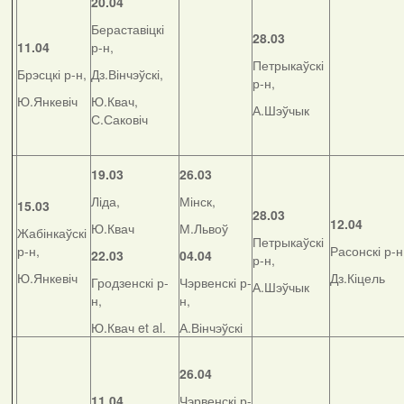
20.04
Бераставіцкі
28.03
11.04
р-н,
Петрыкаўскі
Брэсцкі р-н,
Дз.Вінчэўскі,
р-н,
Ю.Янкевіч
Ю.Квач,
А.Шэўчык
С.Саковіч
19.03
26.03
Ліда,
Мінск,
15.03
28.03
12.04
Ю.Квач
М.Львоў
Жабінкаўскі
Петрыкаўскі
р-н,
Расонскі р-н
22.03
04.04
р-н,
Ю.Янкевіч
Дз.Кіцель
Гродзенскі р-
Чэрвенскі р-
А.Шэўчык
н,
н,
Ю.Квач et al.
А.Вінчэўскі
26.04
11.04
Чэрвенскі р-