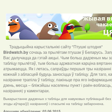
Традыцыйна карыстальнікі сайту "Птушкі штодня"
Birdwatch
.
by
сочаць за прылётам птушак ў Беларусь. За
Вас далучацца да гэтай акцыі. Чым больш дадзеных мы з
табліцу прылётаў, тым больш адэкватная карціна вяртан
атрымаецца. Як і летась, сапраўды першыя тры назіранні
кожнай з абласцей будуць заносіцца ў табліцу. Для таго, 
назіранне трапіла ў табліцу, пакіньце пра яго інфармацыю 
дзень, месца – бліжэйшы населены пункт і раён-вобласць,
назірання) у каментарах
.
Выкарыстанне дадзеных з табліцы для навуковых публікацый без
згоды аўтара(ў) назіранняў і спасылкі на табліцу забаронена.
А
пошняе абнаўленне
:
03.06.2015