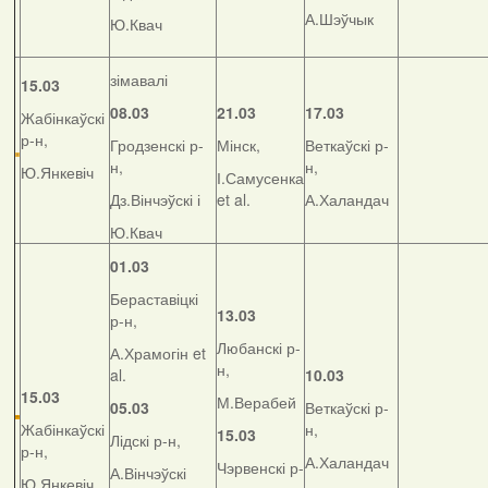
А.Шэўчык
Ю.Квач
зімавалі
15.03
08.03
21.03
17.03
Жабінкаўскі
р-н,
Гродзенскі р-
Мінск,
Веткаўскі р-
н,
н,
Ю.Янкевіч
І.Самусенка
Дз.Вінчэўскі і
et al.
А.Халандач
Ю.Квач
01.03
Бераставіцкі
13.03
р-н,
Любанскі р-
А.Храмогін et
н,
al.
10.03
15.03
М.Верабей
05.03
Веткаўскі р-
Жабінкаўскі
н,
15.03
Лідскі р-н,
р-н,
А.Халандач
Чэрвенскі р-
А.Вінчэўскі
Ю.Янкевіч