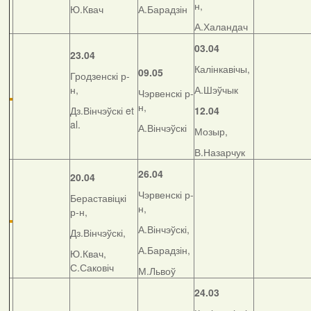
н,
Ю.Квач
А.Барадзін
А.Халандач
03.04
23.04
Калінкавічы,
09.05
Гродзенскі р-
н,
А.Шэўчык
Чэрвенскі р-
н,
Дз.Вінчэўскі et
12.04
al.
А.Вінчэўскі
Мозыр,
В.Назарчук
26.04
20.04
Чэрвенскі р-
Бераставіцкі
н,
р-н,
А.Вінчэўскі,
Дз.Вінчэўскі,
А.Барадзін,
Ю.Квач,
С.Саковіч
М.Львоў
24.03