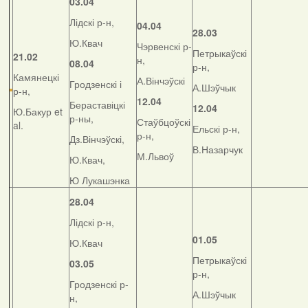
03.04
Лідскі р-н,
04.04
28.03
Ю.Квач
Чэрвенскі р-
Петрыкаўскі
21.02
н,
08.04
р-н,
Камянецкі
А.Вінчэўскі
Гродзенскі і
А.Шэўчык
р-н,
12.04
Бераставіцкі
12.04
Ю.Бакур et
р-ны,
Стаўбцоўскі
al.
Ельскі р-н,
р-н,
Дз.Вінчэўскі,
В.Назарчук
М.Львоў
Ю.Квач,
Ю Лукашэнка
28.04
Лідскі р-н,
01.05
Ю.Квач
Петрыкаўскі
03.05
р-н,
Гродзенскі р-
А.Шэўчык
н,