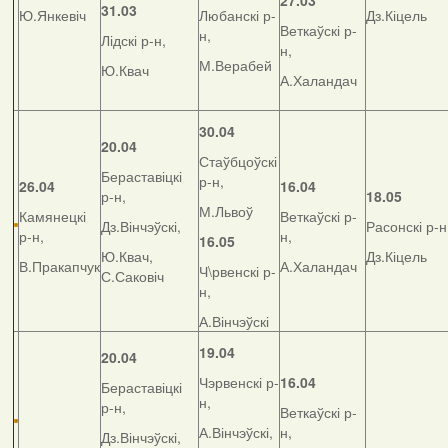
27.03
31.03
Ю.Янкевіч
Любанскі р-
Дз.Кіцель
Веткаўскі р-
н,
Лідскі р-н,
н,
М.Верабей
Ю.Квач
А.Халандач
30.04
20.04
Стаўбцоўскі
Бераставіцкі
р-н,
26.04
16.04
р-н,
18.05
М.Львоў
Камянецкі
Веткаўскі р-
Дз.Вінчэўскі,
Расонскі р-н
р-н,
н,
16.05
Ю.Квач,
Дз.Кіцель
В.Пракапчук
А.Халандач
Ч\рвенскі р-
С.Саковіч
н,
А.Вінчэўскі
19.04
20.04
Чэрвенскі р-
16.04
Бераставіцкі
н,
р-н,
Веткаўскі р-
А.Вінчэўскі,
н,
Дз.Вінчэўскі,