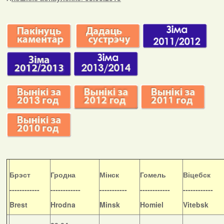
Б
рэст
Гродна
Мінск
Гомель
Віцебск
------------
------------
-----------
------------
------------
Brest
Hrodna
Minsk
Homiel
Vitebsk