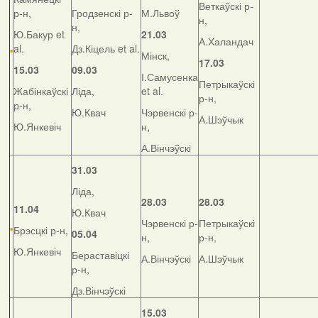
Веткаўскі р-
р-н,
Гродзенскі р-
М.Львоў
н,
н,
Ю.Бакур et
21.03
А.Халандач
al.
Дз.Кіцель et al.
Мінск,
17.03
15.03
09.03
І.Самусенка
Петрыкаўскі
Жабінкаўскі
Ліда,
et al.
р-н,
р-н,
Ю.Квач
Чэрвенскі р-
А.Шэўчык
Ю.Янкевіч
н,
А.Вінчэўскі
31.03
Ліда,
28.03
28.03
11.04
Ю.Квач
Чэрвенскі р-
Петрыкаўскі
Брэсцкі р-н,
05.04
н,
р-н,
Ю.Янкевіч
Бераставіцкі
А.Вінчэўскі
А.Шэўчык
р-н,
Дз.Вінчэўскі
15.03