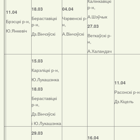
Калінкавіцкі
р-н,
18.03
04.04
11.04
А.Шэўчык
Бераставіцкі
Чэрвенскі р-
Брэсцкі р-н,
р-н,
н,
27.03
Ю.Янкевіч
Дз.Вінчэўскі
А.Вінчэўскі
Веткаўскі р-
н,
А.Халандач
15.03
Карэліцкі р-н,
Ю.Лукашэнка
11.04
18.03
Расонскі р-н
Бераставіцкі
Дз.Кіцель
р-н,
Дз.Вінчэўскі
і Ю.Лукашэнка
29.03
16.04