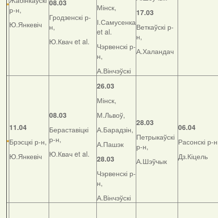
Жабінкаўскі
08.03
Мінск,
р-н,
17.03
Гродзенскі р-
І.Самусенка
Ю.Янкевіч
н,
Веткаўскі р-
et al.
н,
Ю.Квач et al.
Чэрвенскі р-
А.Халандач
н,
А.Вінчэўскі
26.03
Мінск,
08.03
М.Львоў,
28.03
11.04
06.04
Бераставіцкі
А.Барадзін,
Петрыкаўскі
р-н,
Брэсцкі р-н,
Расонскі р-н
А.Пашэк
р-н,
Ю.Квач et al.
Ю.Янкевіч
Дз.Кіцель
28.03
А.Шэўчык
Чэрвенскі р-
н,
А.Вінчэўскі