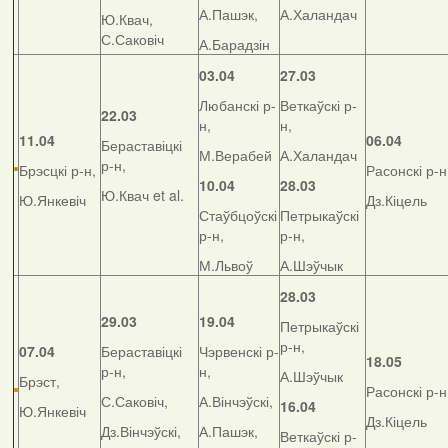
А.Пашэк,
А.Халандач
Ю.Квач,
С.Саковіч
А.Барадзін
03.04
27.03
Любанскі р-
Веткаўскі р-
22.03
н,
н,
11.04
06.04
Бераставіцкі
М.Верабей
А.Халандач
р-н,
Брэсцкі р-н,
Расонскі р-н
10.04
28.03
Ю.Квач et al.
Ю.Янкевіч
Дз.Кіцель
Стаўбцоўскі
Петрыкаўскі
р-н,
р-н,
М.Львоў
А.Шэўчык
28.03
29.03
19.04
Петрыкаўскі
р-н,
07.04
Бераставіцкі
Чэрвенскі р-
18.05
р-н,
н,
А.Шэўчык
Брэст,
Расонскі р-н
С.Саковіч,
А.Вінчэўскі,
16.04
Ю.Янкевіч
Дз.Кіцель
Дз.Вінчэўскі,
А.Пашэк,
Веткаўскі р-