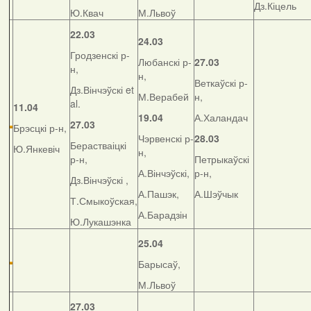
Дз.Кіцель
Ю.Квач
М.Львоў
22.03
24.03
Гродзенскі р-
Любанскі р-
27.03
н,
н,
Веткаўскі р-
Дз.Вінчэўскі et
М.Верабей
н,
al.
11.04
19.04
А.Халандач
27.03
Брэсцкі р-н,
Чэрвенскі р-
28.03
Берастваіцкі
Ю.Янкевіч
н,
р-н,
Петрыкаўскі
А.Вінчэўскі,
р-н,
Дз.Вінчэўскі ,
А.Пашэк,
А.Шэўчык
Т.Смыкоўская,
А.Барадзін
Ю.Лукашэнка
25.04
Барысаў,
М.Львоў
27.03