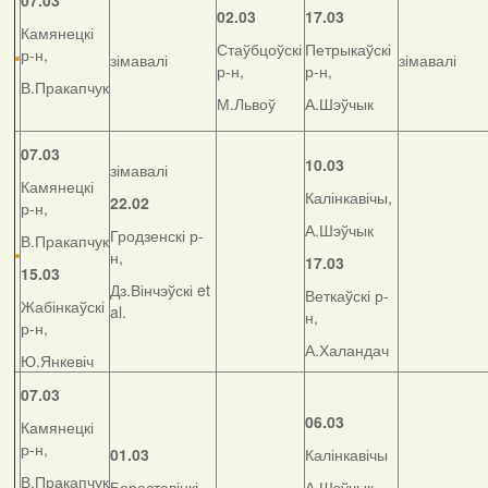
07.03
02.03
17.03
Камянецкі
Стаўбцоўскі
Петрыкаўскі
р-н,
зімавалі
зімавалі
р-н,
р-н,
В.Пракапчук
М.Львоў
А.Шэўчык
07.03
10.03
зімавалі
Камянецкі
Калінкавічы,
22.02
р-н,
А.Шэўчык
Гродзенскі р-
В.Пракапчук
н,
17.03
15.03
Дз.Вінчэўскі et
Веткаўскі р-
Жабінкаўскі
al.
н,
р-н,
А.Халандач
Ю.Янкевіч
07.03
06.03
Камянецкі
р-н,
01.03
Калінкавічы
В.Пракапчук
Бераставіцкі
А.Шэўчык