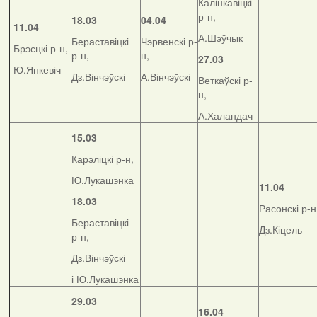
Калінкавіцкі
р-н,
18.03
04.04
11.04
А.Шэўчык
Бераставіцкі
Чэрвенскі р-
Брэсцкі р-н,
р-н,
н,
27.03
Ю.Янкевіч
Дз.Вінчэўскі
А.Вінчэўскі
Веткаўскі р-
н,
А.Халандач
15.03
Карэліцкі р-н,
Ю.Лукашэнка
11.04
18.03
Расонскі р-н
Бераставіцкі
Дз.Кіцель
р-н,
Дз.Вінчэўскі
і Ю.Лукашэнка
29.03
16.04