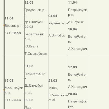
12.03
11.04
Гродзенскі р-
Петрыкаўскі
н,
р-н,
04.04
11.04
Дз.Вінчэўскі
А.Шэўчык
Чэрвенскі р-
Брэсцкі р-н,
22.03
н,
16.04
Ю.Янкевіч
Бераставіцкі
А.Вінчэўскі
Веткаўскі р-
р-н,
н,
Ю.Квач і
А.Халандач
Т.Смыкоўская
01.03
17.03
Гродзенскі р-
Веткаўскі р-
н,
н,
15.03
21.03
Дз.Вінчэўскі
А.Халандач
Жабінкаўскі
Мінск,
р-н,
et al.
28.03
І.Самусенка
Ю.Янкевіч
09.03
et al.
Петрыкаўскі
р-н,
Ліда,