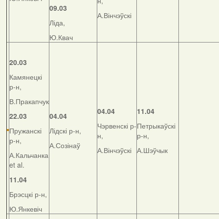
н,
09.03
А.Вінчэўскі
Ліда,
Ю.Квач
20.03
Камянецкі
р-н,
В.Пракапчук
04.04
11.04
22.03
04.04
Чэрвенскі р-
Петрыкаўскі
Пружанскі
Лідскі р-н,
н,
р-н,
р-н,
А.Созінаў
А.Вінчэўскі
А.Шэўчык
А.Кальчанка
et al.
11.04
Брэсцкі р-н,
Ю.Янкевіч