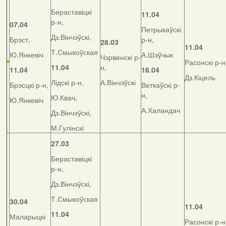
Бераставіцкі
11.04
р-н,
07.04
Петрыкаўскі
Дз.Вінчэўскі,
Брэст,
р-н,
28.03
11.04
Т.Смыкоўская
Ю.Янкевіч
А.Шэўчык
Чэрвенскі р-
Расонскі р-н
11.04
н,
11.04
16.04
Дз.Кіцель
Лідскі р-н,
А.Вінчэўскі
Брэсцкі р-н,
Веткаўскі р-
н,
Ю.Квач,
Ю.Янкевіч
А.Халандач
Дз.Вінчэўскі,
М.Гулінскі
27.03
Бераставіцкі
р-н,
Дз.Вінчэўскі,
Т.Смыкоўская
30.04
11.04
11.04
Маларыцкі
Расонскі р-н