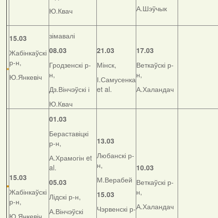
А.Шэўчык
Ю.Квач
зімавалі
15.03
08.03
21.03
17.03
Жабінкаўскі
р-н,
Гродзенскі р-
Мінск,
Веткаўскі р-
н,
н,
Ю.Янкевіч
І.Самусенка
Дз.Вінчэўскі і
et al.
А.Халандач
Ю.Квач
01.03
Бераставіцкі
13.03
р-н,
Любанскі р-
А.Храмогін et
н,
al.
10.03
15.03
М.Верабей
05.03
Веткаўскі р-
Жабінкаўскі
н,
15.03
Лідскі р-н,
р-н,
А.Халандач
Чэрвенскі р-
А.Вінчэўскі
Ю.Янкевіч