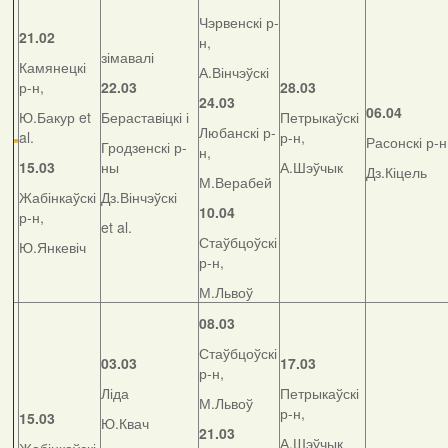
Чэрвенскі р-
21.02
н,
зімавалі
Камянецкі
А.Вінчэўскі
р-н,
22.03
28.03
24.03
06.04
Ю.Бакур et
Бераставіцкі і
Петрыкаўскі
Любанскі р-
al.
р-н,
Расонскі р-н
Гродзенскі р-
н,
15.03
ны
А.Шэўчык
Дз.Кіцель
М.Верабей
Жабінкаўскі
Дз.Вінчэўскі
10.04
р-н,
et al.
Стаўбцоўскі
Ю.Янкевіч
р-н,
М.Львоў
08.03
Стаўбцоўскі
03.03
17.03
р-н,
Ліда
Петрыкаўскі
М.Львоў
р-н,
15.03
Ю.Квач
21.03
А.Шэўчык