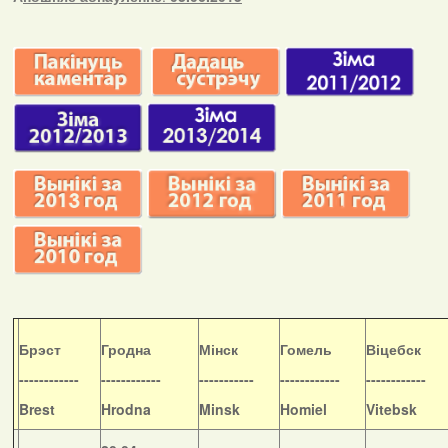
Б
рэст
Гродна
Мінск
Гомель
Віцебск
------------
------------
-----------
------------
------------
Brest
Hrodna
Minsk
Homiel
Vitebsk