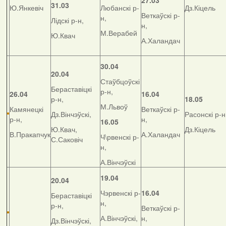
27.03
31.03
Ю.Янкевіч
Любанскі р-
Дз.Кіцель
Веткаўскі р-
н,
Лідскі р-н,
н,
М.Верабей
Ю.Квач
А.Халандач
30.04
20.04
Стаўбцоўскі
Бераставіцкі
р-н,
26.04
16.04
р-н,
18.05
М.Львоў
Камянецкі
Веткаўскі р-
Дз.Вінчэўскі,
Расонскі р-н
р-н,
н,
16.05
Ю.Квач,
Дз.Кіцель
В.Пракапчук
А.Халандач
Ч\рвенскі р-
С.Саковіч
н,
А.Вінчэўскі
19.04
20.04
Чэрвенскі р-
16.04
Бераставіцкі
н,
р-н,
Веткаўскі р-
А.Вінчэўскі,
н,
Дз.Вінчэўскі,