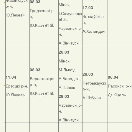
Жабінкаўскі
08.03
Мінск,
р-н,
17.03
Гродзенскі р-
І.Самусенка
Ю.Янкевіч
н,
Веткаўскі р-
et al.
н,
Ю.Квач et al.
Чэрвенскі р-
А.Халандач
н,
А.Вінчэўскі
26.03
Мінск,
08.03
М.Львоў,
28.03
11.04
06.04
Бераставіцкі
А.Барадзін,
Петрыкаўскі
р-н,
Брэсцкі р-н,
Расонскі р-н
А.Пашэк
р-н,
Ю.Квач et al.
Ю.Янкевіч
Дз.Кіцель
28.03
А.Шэўчык
Чэрвенскі р-
н,
А.Вінчэўскі