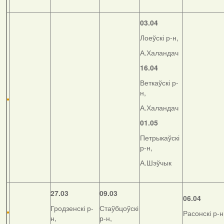
03.04
Лоеўскі р-н,
А.Халандач
16.04
Веткаўскі р-
н,
А.Халандач
01.05
Петрыкаўскі
р-н,
А.Шэўчык
27.03
09.03
06.04
Гродзенскі р-
Стаўбцоўскі
Расонскі р-н
н,
р-н,