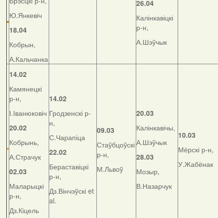
Брэсцкі р-н,
26.04
Ю.Янкевіч
Калінкавіцкі
р-н,
18.04
А.Шэўчык
Кобрын,
А.Кальчанка
14.02
Камянецкі
р-н,
14.02
І.Іванюковіч
Гродзенскі р-
20.03
н,
20.02
Калінкавічы,
09.03
10.03
С.Чарапіца
Кобрынь,
А.Шэўчык
Стаўбцоўскі
Мёрскі р-н,
22.02
р-н,
А.Страчук
28.03
У.Жабёнак
Бераставіцкі
М.Львоў
02.03
Мозыр,
р-н,
Маларыцкі
В.Назарчук
Дз.Вінчэўскі et
р-н,
al.
Дз.Кіцель