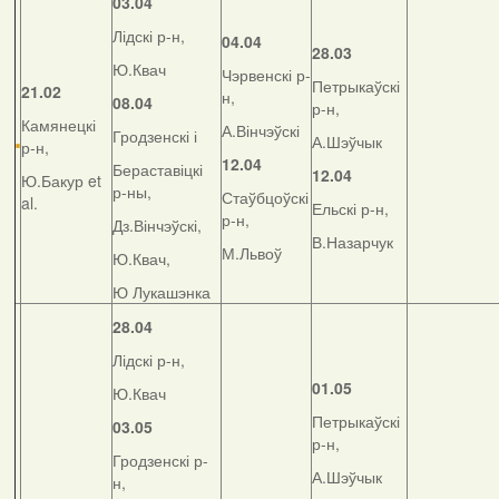
03.04
Лідскі р-н,
04.04
28.03
Ю.Квач
Чэрвенскі р-
Петрыкаўскі
21.02
н,
08.04
р-н,
Камянецкі
А.Вінчэўскі
Гродзенскі і
А.Шэўчык
р-н,
12.04
Бераставіцкі
12.04
Ю.Бакур et
р-ны,
Стаўбцоўскі
al.
Ельскі р-н,
р-н,
Дз.Вінчэўскі,
В.Назарчук
М.Львоў
Ю.Квач,
Ю Лукашэнка
28.04
Лідскі р-н,
01.05
Ю.Квач
Петрыкаўскі
03.05
р-н,
Гродзенскі р-
А.Шэўчык
н,