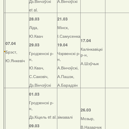
Дз.Вінчэўскі
А.Вінчэўскі
et al.
28.03
21.03
Ліда,
Мінск,
Ю.Квач
І.Самусенка
17.04
07.04
29.03
19.04
Калінкавіцкі
Брэст,
Гродзенскі р-
Чэрвенскі р-
р-н,
н,
н,
Ю.Янкевіч
А.Шэўчык
Ю.Квач,
А.Вінчэўскі,
С.Саковіч,
А.Пашэк,
Дз.Вінчэўскі
А.Барадзін
01.03
Гродзенскі р-
н,
26.03
Дз.Кіцель et al.
зімавалі
Мозыр,
09.03
В.Назарчук