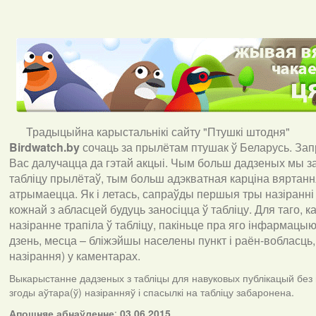
Традыцыйна карыстальнікі сайту "Птушкі штодня"
Birdwatch
.
by
сочаць за прылётам птушак ў Беларусь. За
Вас далучацца да гэтай акцыі. Чым больш дадзеных мы з
табліцу прылётаў, тым больш адэкватная карціна вяртан
атрымаецца. Як і летась, сапраўды першыя тры назіранні
кожнай з абласцей будуць заносіцца ў табліцу. Для таго, 
назіранне трапіла ў табліцу, пакіньце пра яго інфармацыю 
дзень, месца – бліжэйшы населены пункт і раён-вобласць,
назірання) у каментарах
.
Выкарыстанне дадзеных з табліцы для навуковых публікацый без
згоды аўтара(ў) назіранняў і спасылкі на табліцу забаронена.
А
пошняе абнаўленне
:
03.06.2015