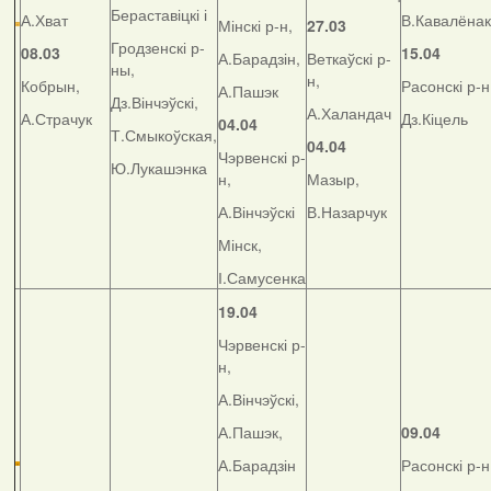
Бераставіцкі і
А.Хват
В.Кавалёнак
Мінскі р-н,
27.03
Гродзенскі р-
08.03
15.04
А.Барадзін,
Веткаўскі р-
ны,
н,
Кобрын,
Расонскі р-н
А.Пашэк
Дз.Вінчэўскі,
А.Халандач
А.Страчук
Дз.Кіцель
04.04
Т.Смыкоўская,
04.04
Чэрвенскі р-
Ю.Лукашэнка
н,
Мазыр,
А.Вінчэўскі
В.Назарчук
Мінск,
І.Самусенка
19.04
Чэрвенскі р-
н,
А.Вінчэўскі,
А.Пашэк,
09.04
А.Барадзін
Расонскі р-н