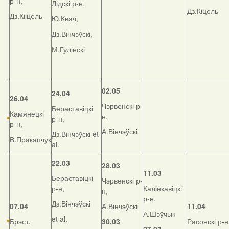
р-н,
Лідскі р-н,
Дз.Кіцель
Дз.Кііцель
Ю.Квач,
Дз.Вінчэўскі,
М.Гулінскі
02.05
24.04
26.04
Чэрвенскі р-
Бераставіцкі
Камянецкі
н,
р-н,
р-н,
А.Вінчэўскі
Дз.Вінчэўскі et
В.Пракапчук
al.
22.03
28.03
11.03
Бераставіцкі
Чэрвенскі р-
р-н,
Калінкавіцкі
н,
р-н,
Дз.Вінчэўскі
07.04
А.Вінчэўскі
11.04
А.Шэўчык
et al.
Брэст,
30.03
Расонскі р-н