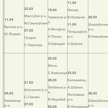
11.04
22.03
19.04
Мозыр,
Мастоўскі р-н,
Чэрвенскі р-
В.Назарчук
30.03
11.04
н,
М.Смыкоўская
11.04
Шаркаўшчын
Брэсцкі р-н,
А.Вінчэўскі,
р-н,
27.03
Петрыкаўскі
Ю.Янкевіч
А.Пашэк,
р-н,
В.Кавалёнак
Гродна,
А.Барадзін
А.Шэўчык
С.Чарапіца
25.03
Мінск,
С.Кавальчук
23.03
28.03
Калінкавічы,
21.03
Любанскі р-
А.Шэўчык
Шчучынскі р-н,
н,
04.03
30.03
Жыткавіцкі
С.Саковіч
М.Верабей
р-н,
Камянецкі
Шаркаўшчын
27.03
р-н,
р-н,
03.04
В.Натыканец