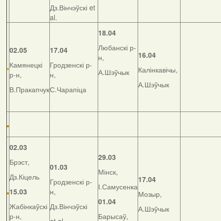
Дз.Вінчэўскі et
al.
18.04
Любанскі р-
02.05
17.04
16.04
н,
Камянецкі
Гродзенскі р-
Калінкавічы,
А.Шэўчык
р-н,
н,
А.Шэўчык
В.Пракапчук
С.Чарапіца
02.03
29.03
Брэст,
01.03
Мінск,
Дз.Кіцель
17.04
Гродзенскі р-
І.Самусенка
15.03
н,
Мозыр,
01.04
Жабінкаўскі
Дз.Вінчэўскі
А.Шэўчык
р-н,
Барысаў,