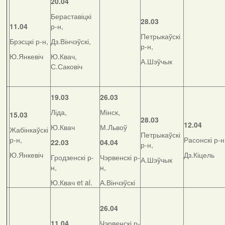
20.04
Бераставіцкі
28.03
11.04
р-н,
Петрыкаўскі
Брэсцкі р-н,
Дз.Вінчэўскі,
р-н,
Ю.Янкевіч
Ю.Квач,
А.Шэўчык
С.Саковіч
19.03
26.03
Ліда,
Мінск,
15.03
28.03
12.04
Ю.Квач
М.Львоў
Жабінкаўскі
Петрыкаўскі
р-н,
Расонскі р-н
22.03
04.04
р-н,
Ю.Янкевіч
Дз.Кіцель
Гродзенскі р-
Чэрвенскі р-
А.Шэўчык
н,
н,
Ю.Квач et al.
А.Вінчэўскі
26.04
11.04
Чэрвенскі р-