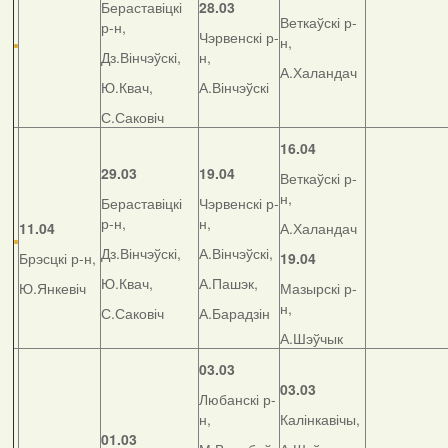
Бераставіцкі
28.03
Веткаўскі р-
р-н,
Чэрвенскі р-
н,
Дз.Вінчэўскі,
н,
А.Халандач
Ю.Квач,
А.Вінчэўскі
С.Саковіч
16.04
29.03
19.04
Веткаўскі р-
н,
Бераставіцкі
Чэрвенскі р-
р-н,
н,
11.04
А.Халандач
Дз.Вінчэўскі,
А.Вінчэўскі,
Брэсцкі р-н,
19.04
Ю.Квач,
А.Пашэк,
Ю.Янкевіч
Мазырскі р-
н,
С.Саковіч
А.Барадзін
А.Шэўчык
03.03
03.03
Любанскі р-
н,
Калінкавічы,
01.03