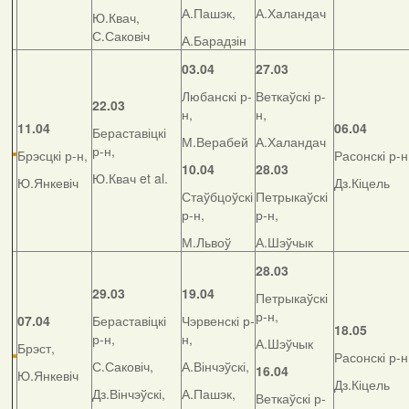
А.Пашэк,
А.Халандач
Ю.Квач,
С.Саковіч
А.Барадзін
03.04
27.03
Любанскі р-
Веткаўскі р-
22.03
н,
н,
11.04
06.04
Бераставіцкі
М.Верабей
А.Халандач
р-н,
Брэсцкі р-н,
Расонскі р-н
10.04
28.03
Ю.Квач et al.
Ю.Янкевіч
Дз.Кіцель
Стаўбцоўскі
Петрыкаўскі
р-н,
р-н,
М.Львоў
А.Шэўчык
28.03
29.03
19.04
Петрыкаўскі
р-н,
07.04
Бераставіцкі
Чэрвенскі р-
18.05
р-н,
н,
А.Шэўчык
Брэст,
Расонскі р-н
С.Саковіч,
А.Вінчэўскі,
16.04
Ю.Янкевіч
Дз.Кіцель
Дз.Вінчэўскі,
А.Пашэк,
Веткаўскі р-