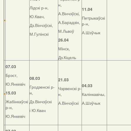
н,
Лідскі р-н,
11.04
А.Вінчэўскі,
Ю.Квач,
Петрыкаўскі
А.Барадзін,
р-н,
Дз.Вінчэўскі,
М.Львоў
А.Шэўчык
М.Гулінскі
26.04
Мінск,
Дз.Кіцель
07.03
Брэст,
08.03
21.03
Ю.Янкевіч
04.03
Гродзенскі р-
Чэрвенскі р-
15.03
н,
н,
Калінкавічы,
Жабінкаўскі
Дз.Вінчэўскі
А.Вінчэўскі
А.Шэўчык
р-н,
і Ю.Квач
Ю.Янкевіч