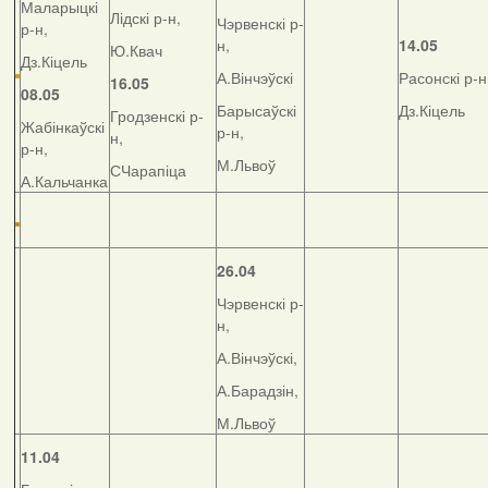
Маларыцкі
Лідскі р-н,
Чэрвенскі р-
р-н,
н,
14.05
Ю.Квач
Дз.Кіцель
А.Вінчэўскі
Расонскі р-н
16.05
08.05
Барысаўскі
Дз.Кіцель
Гродзенскі р-
Жабінкаўскі
р-н,
н,
р-н,
М.Львоў
СЧарапіца
А.Кальчанка
26.04
Чэрвенскі р-
н,
А.Вінчэўскі,
А.Барадзін,
М.Львоў
11.04