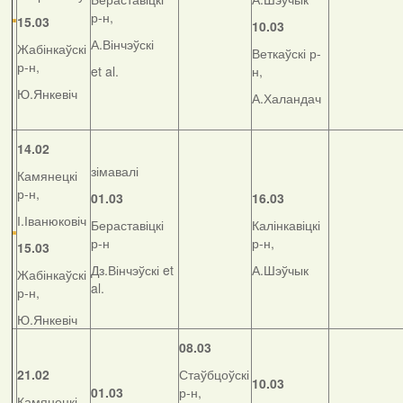
р-н,
15.03
10.03
А.Вінчэўскі
Жабінкаўскі
Веткаўскі р-
р-н,
et al.
н,
Ю.Янкевіч
А.Халандач
14.02
зімавалі
Камянецкі
р-н,
01.03
16.03
І.Іванюковіч
Бераставіцкі
Калінкавіцкі
р-н
р-н,
15.03
Дз.Вінчэўскі et
А.Шэўчык
Жабінкаўскі
al.
р-н,
Ю.Янкевіч
08.03
21.02
Стаўбцоўскі
10.03
01.03
р-н,
Камянецкі