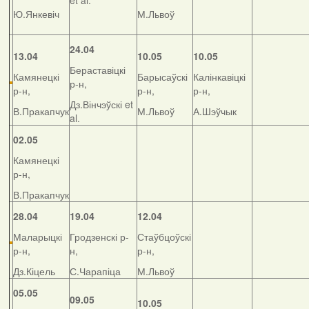
et al.
Ю.Янкевіч
М.Львоў
24.04
13.04
10.05
10.05
Бераставіцкі
Камянецкі
Барысаўскі
Калінкавіцкі
р-н,
р-н,
р-н,
р-н,
Дз.Вінчэўскі et
В.Пракапчук
М.Львоў
А.Шэўчык
al.
02.05
Камянецкі
р-н,
В.Пракапчук
28.04
19.04
12.04
Маларыцкі
Гродзенскі р-
Стаўбцоўскі
р-н,
н,
р-н,
Дз.Кіцель
С.Чарапіца
М.Львоў
05.05
09.05
10.05