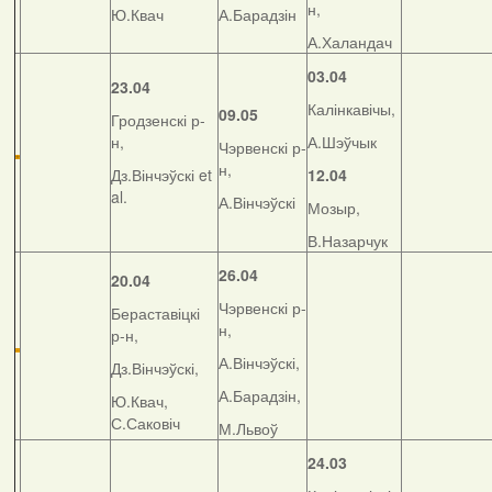
н,
Ю.Квач
А.Барадзін
А.Халандач
03.04
23.04
Калінкавічы,
09.05
Гродзенскі р-
н,
А.Шэўчык
Чэрвенскі р-
н,
Дз.Вінчэўскі et
12.04
al.
А.Вінчэўскі
Мозыр,
В.Назарчук
26.04
20.04
Чэрвенскі р-
Бераставіцкі
н,
р-н,
А.Вінчэўскі,
Дз.Вінчэўскі,
А.Барадзін,
Ю.Квач,
С.Саковіч
М.Львоў
24.03