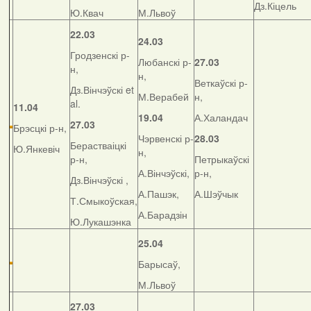
Дз.Кіцель
Ю.Квач
М.Львоў
22.03
24.03
Гродзенскі р-
Любанскі р-
27.03
н,
н,
Веткаўскі р-
Дз.Вінчэўскі et
М.Верабей
н,
al.
11.04
19.04
А.Халандач
27.03
Брэсцкі р-н,
Чэрвенскі р-
28.03
Берастваіцкі
Ю.Янкевіч
н,
р-н,
Петрыкаўскі
А.Вінчэўскі,
р-н,
Дз.Вінчэўскі ,
А.Пашэк,
А.Шэўчык
Т.Смыкоўская,
А.Барадзін
Ю.Лукашэнка
25.04
Барысаў,
М.Львоў
27.03