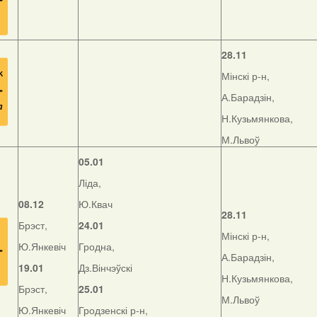
28.11
Мінскі р-н,
А.Барадзін,
Н.Кузьмянкова,
М.Львоў
05.01
Ліда,
08.12
Ю.Квач
28.11
Брэст,
24.01
Мінскі р-н,
Ю.Янкевіч
Гродна,
А.Барадзін,
19.01
Дз.Вінчэўскі
Н.Кузьмянкова,
Брэст,
25.01
М.Львоў
Ю.Янкевіч
Гродзенскі р-н,