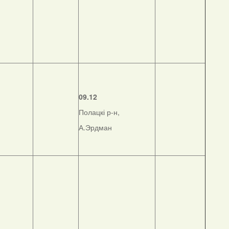
09.12
Полацкі р-н,
А.Эрдман