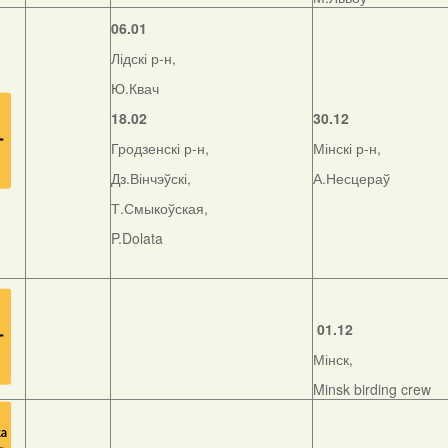
06.01
Лідскі р-н,
Ю.Квач
18.02
30.12
Гродзенскі р-н,
Мінскі р-н,
Дз.Вінчэўскі,
А.Несцераў
Т.Смыкоўская,
P.Dolata
01.12
Мінск,
Minsk birding crew