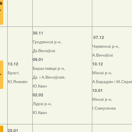
30.11
07.12
Гродзенскі р-н,
Чэрвенскі р-н,
Дз.Вінчэўскі
А.Вінчэўскі
09.01
13.12
10.12
Бераставіцкі р-н,
Брэст,
Мінскі р-н,
Дз. і А.Вінчэўскія,
Ю.Янкевіч
А.Барадзін і М.Сер
Ю.Квач
10.01
02.02
Мінскі р-н,
Лідскі р-н,
І.Самусенка
Ю.Квач
25.01