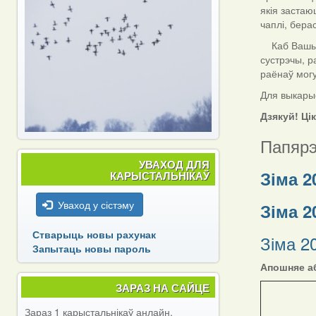
якія застаю
чаплі, берас
Каб Вашы да
сустрэчы, р
раёнаў мог
Для выкарыс
Дзякуй! Ці
Папярэ
УВАХОД ДЛЯ
Зіма 2
КАРЫСТАЛЬНІКАЎ
Уваход у сістэму
Зіма 2
Стварыць новы рахунак
Зіма 2
Запытаць новы пароль
Апошняе аб
ЗАРАЗ НА САЙЦЕ
Зараз 1 карыстальнікаў анлайн.