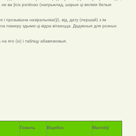
 не ва ўсіх рэгіёнах (напрыклад, шэрыя ці вялікія белыя
 прозьвішча назіральніка(ў), від, дату (першай) з ім
я па памеру здымкі ці відэа вітаюцца. Дадзеныя для розных
а яго (іх) і табліцу абавязковыя.
Гомель
Віцебск
Магілёў