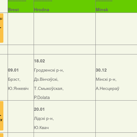
------------
------------
-----------
Brest
Hrodna
Minsk
18.02
09.01
Гродзенскі р-н,
30.12
Брэст,
Дз.Вінчэўскі,
Мінскі р-н,
Ю.Янкевіч
Т.Смыкоўская,
А.Несцераў
P.Dolata
20.01
Лідскі р-н,
Ю.Квач