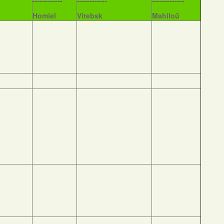
------------
------------
-------------
Homiel
Vitebsk
Mahiloŭ