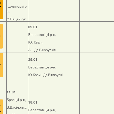
Камянецкі р-
н,
У.Пацейчук
09.01
Бераставіцкі р-н,
Ю. Квач,
А. і Дз.Вінчэўскія
29.01
Бераставіцкі р-н,
Ю.Квач і Дз.Вінчэўскі
11.01
Брэсцкі р-н,
18.01
В.Васіленка
Бераставіцкі р-н,