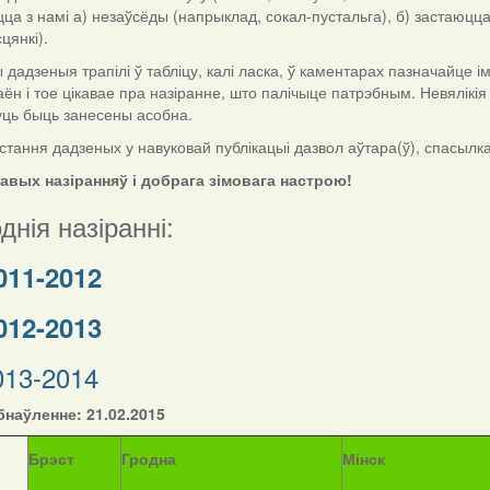
цца з намі а) незаўсёды (напрыклад, сокал-пустальга), б) застаюцца
цянкі).
дзеныя трапілі ў табліцу, калі ласка, ў каментарах пазначайце імя і
аён і тое цікавае пра назіранне, што палічыце патрэбным. Невялікі
уць быць занесены асобна.
тання дадзеных у навуковай публікацыі дазвол аўтара(ў), спасылка н
кавых назіранняў і добрага зімовага настрою!
днія назіранні:
011-2012
012-2013
013-2014
наўленне: 21.02.2015
Б
рэст
Гродна
Мінск