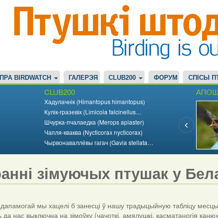
ПРА BIRDWATCH
ГАЛЕРЭЯ
CLUB200
ФОРУМ
СПІСЫ П
CLUB200
АПОШ
Хадулачнік (Himantopus himantopus)
Кулік-гразевік (Limicola falcinellus…
Шчурка-пчалаедка (Merops apiaster)
Чапля-кваква (Nycticorax nycticorax)
Чырвонаваллёвы гагач (Gavia stellata…
ранні зімуючых птушак у Бела
памогай мы хацелі б занесці ў нашу традыцыйную табліцу месцы і 
да нас выключна на зімоўку (чачоткі, амялушкі, касматаногія канюхі 