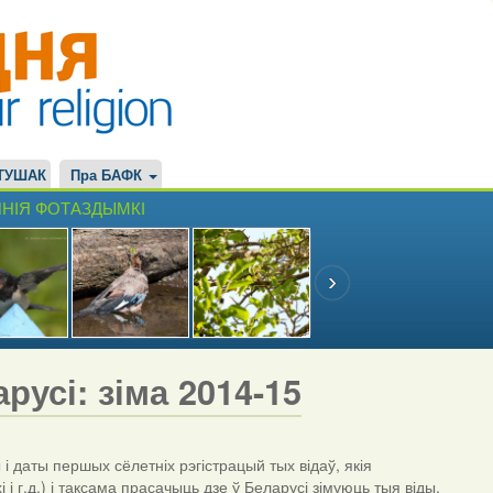
ТУШАК
Пра БАФК
НІЯ ФОТАЗДЫМКІ
русі: зіма 2014-15
даты першых сёлетніх рэгістрацый тых відаў, якія
і г.д.) і таксама прасачыць дзе ў Беларусі зімуюць тыя віды,