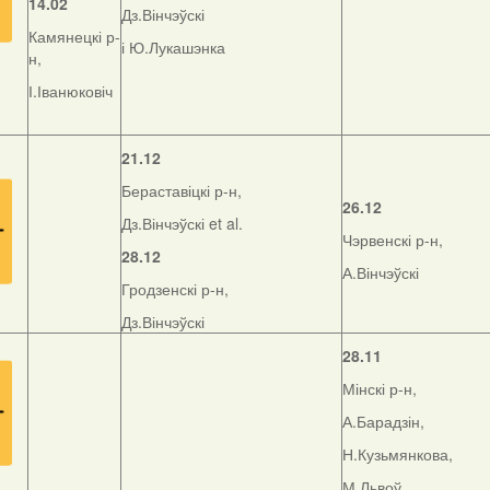
14.02
Дз.Вінчэўскі
Камянецкі р-
і Ю.Лукашэнка
н,
І.Іванюковіч
21.12
Бераставіцкі р-н,
26.12
Дз.Вінчэўскі et al.
Чэрвенскі р-н,
28.12
А.Вінчэўскі
Гродзенскі р-н,
Дз.Вінчэўскі
28.11
Мінскі р-н,
А.Барадзін,
Н.Кузьмянкова,
М.Львоў