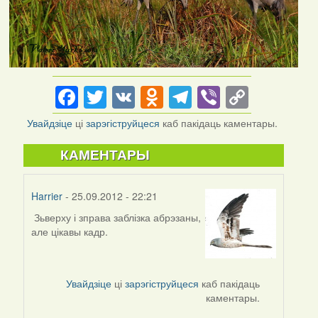
Facebook
Twitter
VK
Odnoklassniki
Telegram
Viber
Copy
Link
Увайдзіце
ці
зарэгіструйцеся
каб пакідаць каментары.
КАМЕНТАРЫ
Harrier
- 25.09.2012 - 22:21
Зьверху і зправа заблізка абрэзаны,
але цікавы кадр.
Увайдзіце
ці
зарэгіструйцеся
каб пакідаць
каментары.