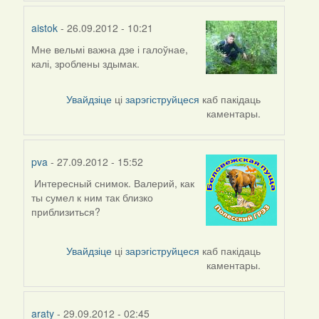
aistok
- 26.09.2012 - 10:21
Мне вельмі важна дзе і галоўнае,
In
калі, зроблены здымак.
reply
to
by
Увайдзіце
ці
зарэгіструйцеся
каб пакідаць
Harrier
каментары.
pva
- 27.09.2012 - 15:52
Интересный снимок. Валерий, как
ты сумел к ним так близко
приблизиться?
Увайдзіце
ці
зарэгіструйцеся
каб пакідаць
каментары.
araty
- 29.09.2012 - 02:45