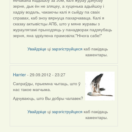
зерне, дык ён не зляцеу, а хуценька адыйшоу і
хадзіу водаль, чакаючы калі я сыйду па сваіх
справах, каб зноу вярнуца пахарчаваца. Калі я
сказау актывістцы АПБ, што у мяне журавы з
жураулятамі прыходзяць у панадворак падзяубаць
зерня, яна здзіулена прамовіла:"Нічога сабе!"
Увайдзіце
ці
зарэгіструйцеся
каб пакідаць
каментары.
Harrier
- 29.09.2012 - 23:27
Сапраўды, прыемна чытаць, што ў
In
нас такое магчыма.
reply
to
Адчуваюць, што Вы добры чалавек?
by
araty
Увайдзіце
ці
зарэгіструйцеся
каб пакідаць
каментары.