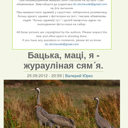
Пры некамерцыйным выкарыстанні спасылка на аўтара і сайт
абавязковыя. Звяртайцеся да рэдактара:
dz.vincheuski@gmail.com
па ўсіх пытаннях
Пры выкарыстанні здымкаў у сацсетках, забаронена размяшчаць
больш аднаго здымка з фотасерыі на пост, таксама абавязковы
надпіс "больш здымкаў тут:" і далей канкрэтны адрас на
знаходжанне фота-серыі на сайце.
All these pictures are copyrighted by the authors. Please respect the
time and effort spent in shooting them.
If you have any questions or comments, please let us know:
dz.vincheuski@gmail.com
Бацька, мацi, я -
жураулiная сям´я.
25.09.2012 - 20:59
|
Валерий Юрко