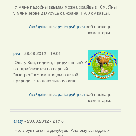
У мяне падобны здымак можна зрабіць з 10м. Яны
у мяне зерне дзяубуць са жбана! Ну, як у казцы.
Увайдзіце
ці
зарэгіструйцеся
каб пакідаць
каментары.
pva
- 29.09.2012 - 19:01
Они у Вас, видимо, прирученные? А
In
вот приблизится на верный
reply
"выстрел" к этим птицам в дикой
to
природе - это довольно сложно.
by
araty
Увайдзіце
ці
зарэгіструйцеся
каб пакідаць
каментары.
araty
- 29.09.2012 - 21:16
Не, з рук яшчэ не дзяубуць. Але быу выпадак. Я
нечакана надышоу за 30м, калі журау дзяубау