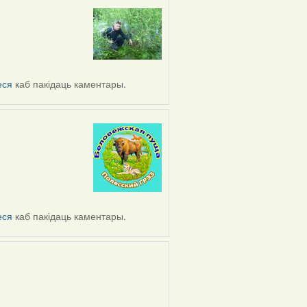
еся
каб пакідаць каментары.
еся
каб пакідаць каментары.