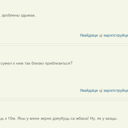
і, зроблены здымак.
Увайдзіце
ці
зарэгіструйц
сумел к ним так близко приблизиться?
Увайдзіце
ці
зарэгіструйц
 з 10м. Яны у мяне зерне дзяубуць са жбана! Ну, як у казцы.