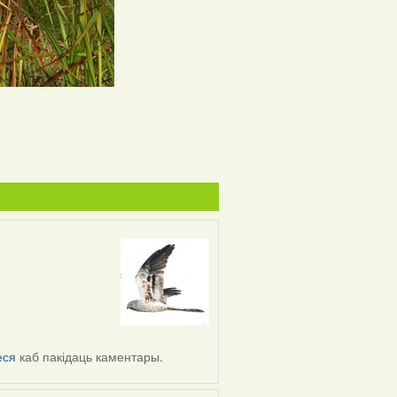
еся
каб пакідаць каментары.