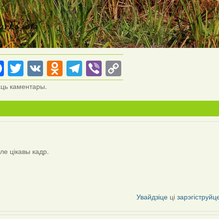
Facebook
Twitter
VK
Odnoklassniki
Telegram
Viber
Copy
Link
аць каментары.
але цікавы кадр.
Увайдзіце
ці
зарэгіструйц