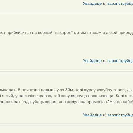
Увайдзіце
ці
зарэгіструйц
от приблизится на верный "выстрел" к этим птицам в дикой природ
Увайдзіце
ці
зарэгіструйц
выпадак. Я нечакана надышоу за 30м, калі журау дзяубау зерне, дык
і я сыйду па сваіх справах, каб зноу вярнуца пахарчаваца. Калі я с
анадворак падзяубаць зерня, яна здзіулена прамовіла:"Нічога сабе!
Увайдзіце
ці
зарэгіструйц