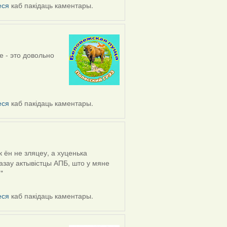
еся
каб пакідаць каментары.
е - это довольно
еся
каб пакідаць каментары.
 ён не зляцеу, а хуценька
казау актывістцы АПБ, што у мяне
"
еся
каб пакідаць каментары.