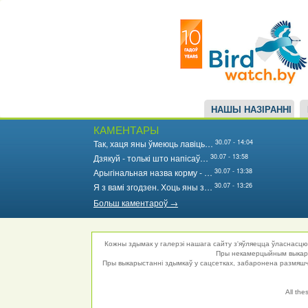
Main
Перайсці
да
navigation
асноўнага
змесціва
НАШЫ НАЗІРАННІ
КАМЕНТАРЫ
30.07 - 14:04
Так, хаця яны ўмеюць лавіць…
30.07 - 13:58
Дзякуй - толькі што напісаў…
30.07 - 13:38
Арыгінальная назва корму - …
30.07 - 13:26
Я з вамі згодзен. Хоць яны з…
Больш каментароў →
Кожны здымак у галерэі нашага сайту з'яўляецца ўласнасцю 
Пры некамерцыйным выкарыс
Пры выкарыстанні здымкаў у сацсетках, забаронена размяшча
All the