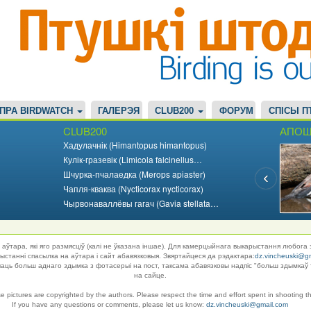
ПРА BIRDWATCH
ГАЛЕРЭЯ
CLUB200
ФОРУМ
СПІСЫ П
CLUB200
АПОШ
Хадулачнік (Himantopus himantopus)
Кулік-гразевік (Limicola falcinellus…
Шчурка-пчалаедка (Merops apiaster)
Чапля-кваква (Nycticorax nycticorax)
Чырвонаваллёвы гагач (Gavia stellata…
аўтара, які яго размясціў (калі не ўказана іншае). Для камерцыйнага выкарыстання любога 
танні спасылка на аўтара і сайт абавязковыя. Звяртайцеся да рэдактара:
dz.vincheuski@g
ць больш аднаго здымка з фотасерыі на пост, таксама абавязковы надпіс "больш здымкаў 
на сайце.
se pictures are copyrighted by the authors. Please respect the time and effort spent in shooting t
If you have any questions or comments, please let us know:
dz.vincheuski@gmail.com