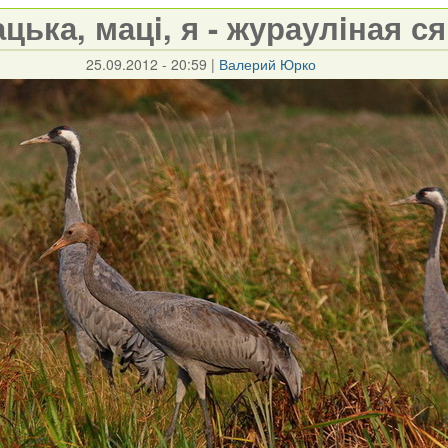
цька, мацi, я - жураулiная ся
25.09.2012 - 20:59
|
Валерий Юрко