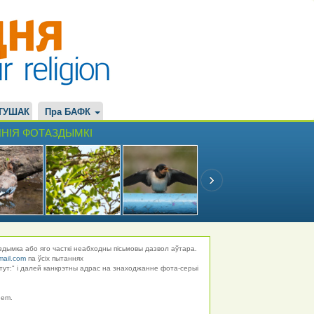
ТУШАК
Пра БАФК
НІЯ ФОТАЗДЫМКІ
здымка або яго часткі неабходны пісьмовы дазвол аўтара.
mail.com
па ўсіх пытаннях
тут:" і далей канкрэтны адрас на знаходжанне фота-серыі
hem.