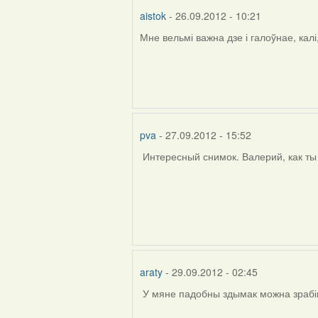
aistok
- 26.09.2012 - 10:21
Мне вельмі важна дзе і галоўнае, кал
In
reply
to
by
Harrier
pva
- 27.09.2012 - 15:52
Интересный снимок. Валерий, как ты 
araty
- 29.09.2012 - 02:45
У мяне падобны здымак можна зрабіць