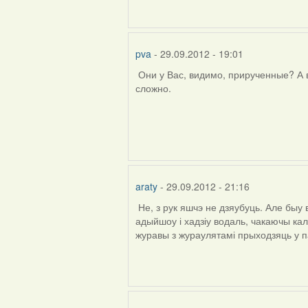
pva
- 29.09.2012 - 19:01
Они у Вас, видимо, прирученные? А в
In
сложно.
reply
to
by
araty
araty
- 29.09.2012 - 21:16
Не, з рук яшчэ не дзяубуць. Але быу 
адыйшоу і хадзіу водаль, чакаючы кал
журавы з жураулятамі прыходзяць у п