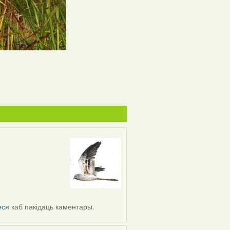
еся
каб пакідаць каментары.