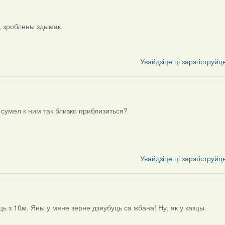
і, зроблены здымак.
Увайдзіце
ці
зарэгіструйц
сумел к ним так близко приблизиться?
Увайдзіце
ці
зарэгіструйц
 з 10м. Яны у мяне зерне дзяубуць са жбана! Ну, як у казцы.