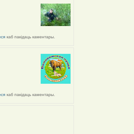
еся
каб пакідаць каментары.
еся
каб пакідаць каментары.