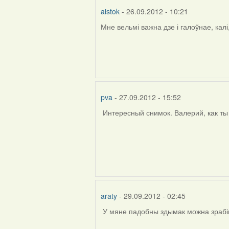
aistok
- 26.09.2012 - 10:21
Мне вельмі важна дзе і галоўнае, кал
In
reply
to
by
Harrier
pva
- 27.09.2012 - 15:52
Интересный снимок. Валерий, как ты 
araty
- 29.09.2012 - 02:45
У мяне падобны здымак можна зрабіць