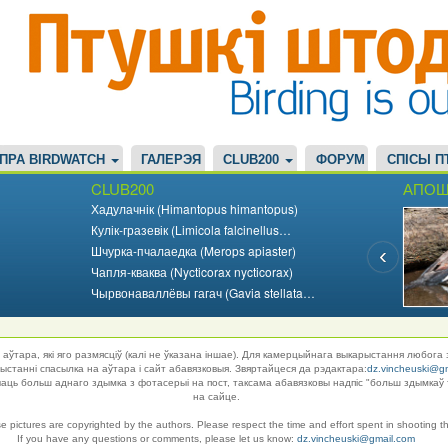
ПРА BIRDWATCH
ГАЛЕРЭЯ
CLUB200
ФОРУМ
СПІСЫ П
CLUB200
АПОШ
Хадулачнік (Himantopus himantopus)
Кулік-гразевік (Limicola falcinellus…
Шчурка-пчалаедка (Merops apiaster)
Чапля-кваква (Nycticorax nycticorax)
Чырвонаваллёвы гагач (Gavia stellata…
аўтара, які яго размясціў (калі не ўказана іншае). Для камерцыйнага выкарыстання любога 
танні спасылка на аўтара і сайт абавязковыя. Звяртайцеся да рэдактара:
dz.vincheuski@g
ць больш аднаго здымка з фотасерыі на пост, таксама абавязковы надпіс "больш здымкаў 
на сайце.
se pictures are copyrighted by the authors. Please respect the time and effort spent in shooting t
If you have any questions or comments, please let us know:
dz.vincheuski@gmail.com