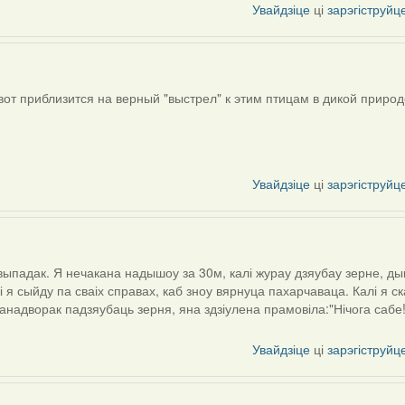
Увайдзіце
ці
зарэгіструйц
от приблизится на верный "выстрел" к этим птицам в дикой природ
Увайдзіце
ці
зарэгіструйц
выпадак. Я нечакана надышоу за 30м, калі журау дзяубау зерне, дык
і я сыйду па сваіх справах, каб зноу вярнуца пахарчаваца. Калі я с
анадворак падзяубаць зерня, яна здзіулена прамовіла:"Нічога сабе!
Увайдзіце
ці
зарэгіструйц