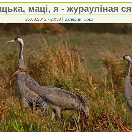
цька, мацi, я - жураулiная ся
25.09.2012 - 20:59
|
Валерий Юрко