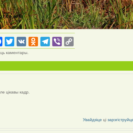
Facebook
Twitter
VK
Odnoklassniki
Telegram
Viber
Copy
Link
аць каментары.
але цікавы кадр.
Увайдзіце
ці
зарэгіструйц