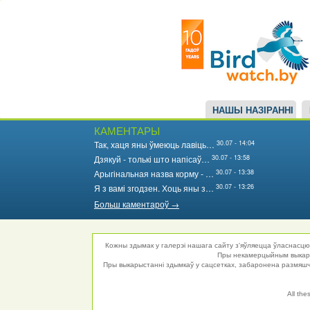
Main
Перайсці
да
navigation
асноўнага
змесціва
НАШЫ НАЗІРАННІ
КАМЕНТАРЫ
30.07 - 14:04
Так, хаця яны ўмеюць лавіць…
30.07 - 13:58
Дзякуй - толькі што напісаў…
30.07 - 13:38
Арыгінальная назва корму - …
30.07 - 13:26
Я з вамі згодзен. Хоць яны з…
Больш каментароў →
Кожны здымак у галерэі нашага сайту з'яўляецца ўласнасцю 
Пры некамерцыйным выкарыс
Пры выкарыстанні здымкаў у сацсетках, забаронена размяшча
All the