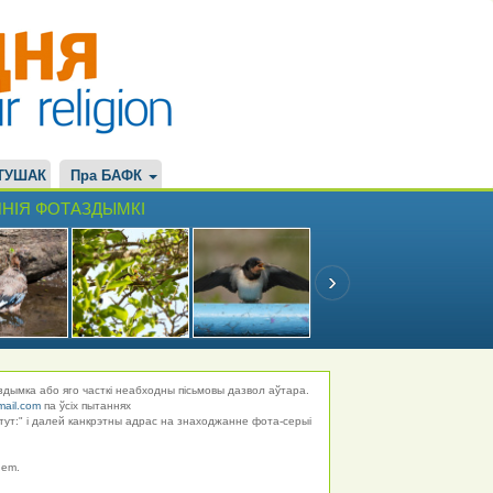
ТУШАК
Пра БАФК
НІЯ ФОТАЗДЫМКІ
здымка або яго часткі неабходны пісьмовы дазвол аўтара.
mail.com
па ўсіх пытаннях
тут:" і далей канкрэтны адрас на знаходжанне фота-серыі
hem.