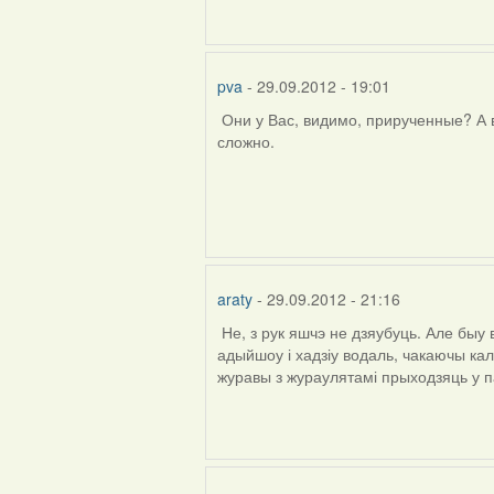
pva
- 29.09.2012 - 19:01
Они у Вас, видимо, прирученные? А в
In
сложно.
reply
to
by
araty
araty
- 29.09.2012 - 21:16
Не, з рук яшчэ не дзяубуць. Але быу 
адыйшоу і хадзіу водаль, чакаючы кал
журавы з жураулятамі прыходзяць у п