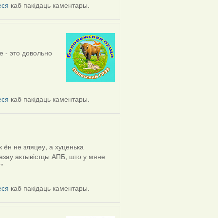
еся
каб пакідаць каментары.
е - это довольно
еся
каб пакідаць каментары.
 ён не зляцеу, а хуценька
казау актывістцы АПБ, што у мяне
"
еся
каб пакідаць каментары.