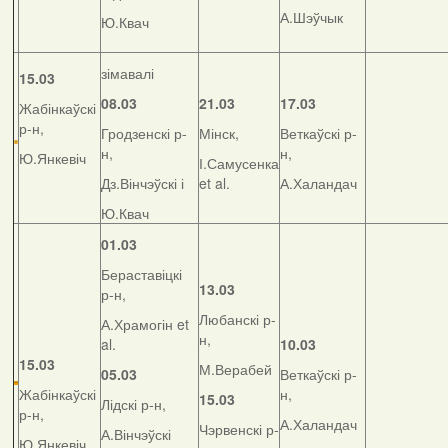
А.Шэўчык
Ю.Квач
зімавалі
15.03
08.03
21.03
17.03
Жабінкаўскі
р-н,
Гродзенскі р-
Мінск,
Веткаўскі р-
н,
н,
Ю.Янкевіч
І.Самусенка
Дз.Вінчэўскі і
et al.
А.Халандач
Ю.Квач
01.03
Бераставіцкі
13.03
р-н,
Любанскі р-
А.Храмогін et
н,
al.
10.03
15.03
М.Верабей
05.03
Веткаўскі р-
Жабінкаўскі
н,
15.03
Лідскі р-н,
р-н,
А.Халандач
Чэрвенскі р-
А.Вінчэўскі
Ю.Янкевіч