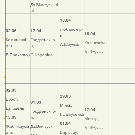
Дз.Вінчэўскі et
al.
18.04
Любанскі р-
02.05
17.04
16.04
н,
Камянецкі
Гродзенскі р-
Калінкавічы,
А.Шэўчык
р-н,
н,
А.Шэўчык
В.Пракапчук
С.Чарапіца
02.03
29.03
Брэст,
01.03
Мінск,
Дз.Кіцель
17.04
Гродзенскі р-
І.Самусенка
15.03
н,
Мозыр,
01.04
Жабінкаўскі
Дз.Вінчэўскі
А.Шэўчык
р-н,
Барысаў,