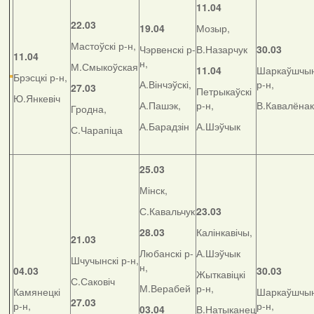
11.04
22.03
19.04
Мозыр,
Мастоўскі р-н,
Чэрвенскі р-
В.Назарчук
30.03
11.04
н,
М.Смыкоўская
11.04
Шаркаўшчын
Брэсцкі р-н,
А.Вінчэўскі,
р-н,
27.03
Петрыкаўскі
Ю.Янкевіч
А.Пашэк,
р-н,
В.Кавалёнак
Гродна,
А.Барадзін
А.Шэўчык
С.Чарапіца
25.03
Мінск,
С.Кавальчук
23.03
28.03
Калінкавічы,
21.03
Любанскі р-
А.Шэўчык
Шчучынскі р-н,
н,
04.03
30.03
Жыткавіцкі
С.Саковіч
М.Верабей
р-н,
Камянецкі
Шаркаўшчын
27.03
р-н,
р-н,
03.04
В.Натыканец