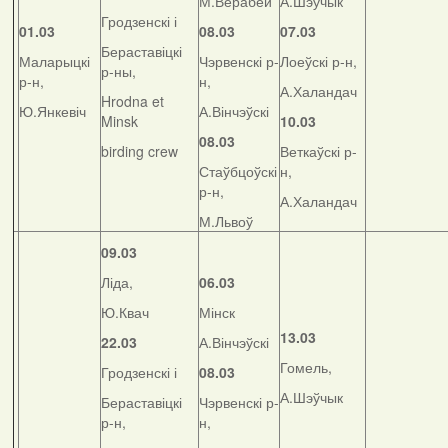
М.Верабей
А.Шэўчык
Гродзенскі і
01.03
08.03
07.03
Бераставіцкі
Маларыцкі
Чэрвенскі р-
Лоеўскі р-н,
р-ны,
р-н,
н,
А.Халандач
Hrodna et
Ю.Янкевіч
А.Вінчэўскі
Minsk
10.03
08.03
birding crew
Веткаўскі р-
Стаўбцоўскі
н,
р-н,
А.Халандач
М.Львоў
09.03
Ліда,
06.03
Ю.Квач
Мінск
13.03
22.03
А.Вінчэўскі
Гомель,
Гродзенскі і
08.03
А.Шэўчык
Бераставіцкі
Чэрвенскі р-
р-н,
н,