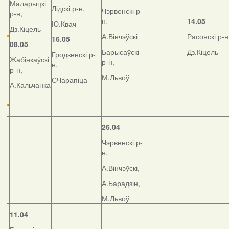
Маларыцкі
Лідскі р-н,
Чэрвенскі р-
р-н,
н,
14.05
Ю.Квач
Дз.Кіцель
А.Вінчэўскі
Расонскі р-н
16.05
08.05
Барысаўскі
Дз.Кіцель
Гродзенскі р-
Жабінкаўскі
р-н,
н,
р-н,
М.Львоў
СЧарапіца
А.Кальчанка
26.04
Чэрвенскі р-
н,
А.Вінчэўскі,
А.Барадзін,
М.Львоў
11.04