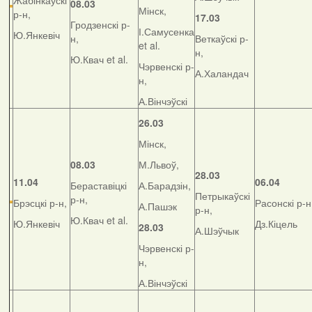
Жабінкаўскі
08.03
Мінск,
р-н,
17.03
Гродзенскі р-
І.Самусенка
Ю.Янкевіч
н,
Веткаўскі р-
et al.
н,
Ю.Квач et al.
Чэрвенскі р-
А.Халандач
н,
А.Вінчэўскі
26.03
Мінск,
08.03
М.Львоў,
28.03
11.04
06.04
Бераставіцкі
А.Барадзін,
Петрыкаўскі
р-н,
Брэсцкі р-н,
Расонскі р-н
А.Пашэк
р-н,
Ю.Квач et al.
Ю.Янкевіч
Дз.Кіцель
28.03
А.Шэўчык
Чэрвенскі р-
н,
А.Вінчэўскі