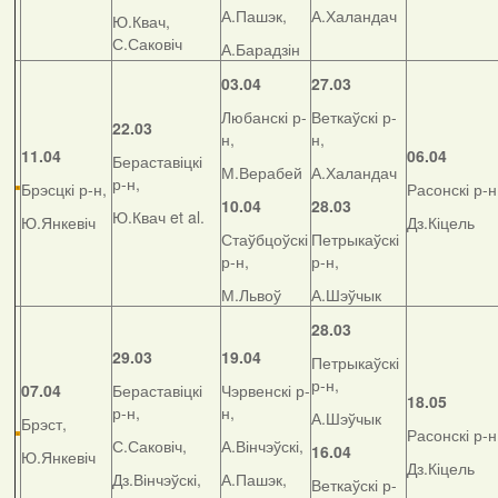
А.Пашэк,
А.Халандач
Ю.Квач,
С.Саковіч
А.Барадзін
03.04
27.03
Любанскі р-
Веткаўскі р-
22.03
н,
н,
11.04
06.04
Бераставіцкі
М.Верабей
А.Халандач
р-н,
Брэсцкі р-н,
Расонскі р-н
10.04
28.03
Ю.Квач et al.
Ю.Янкевіч
Дз.Кіцель
Стаўбцоўскі
Петрыкаўскі
р-н,
р-н,
М.Львоў
А.Шэўчык
28.03
29.03
19.04
Петрыкаўскі
р-н,
07.04
Бераставіцкі
Чэрвенскі р-
18.05
р-н,
н,
А.Шэўчык
Брэст,
Расонскі р-н
С.Саковіч,
А.Вінчэўскі,
16.04
Ю.Янкевіч
Дз.Кіцель
Дз.Вінчэўскі,
А.Пашэк,
Веткаўскі р-