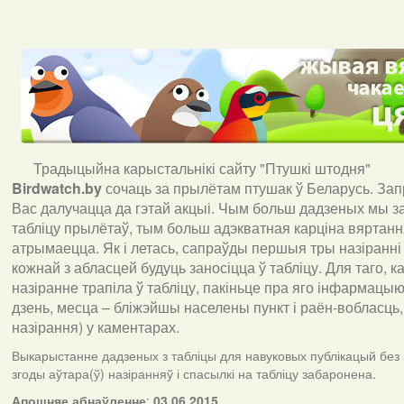
Традыцыйна карыстальнікі сайту "Птушкі штодня"
Birdwatch
.
by
сочаць за прылётам птушак ў Беларусь. За
Вас далучацца да гэтай акцыі. Чым больш дадзеных мы з
табліцу прылётаў, тым больш адэкватная карціна вяртан
атрымаецца. Як і летась, сапраўды першыя тры назіранні
кожнай з абласцей будуць заносіцца ў табліцу. Для таго, 
назіранне трапіла ў табліцу, пакіньце пра яго інфармацыю 
дзень, месца – бліжэйшы населены пункт і раён-вобласць,
назірання) у каментарах
.
Выкарыстанне дадзеных з табліцы для навуковых публікацый без
згоды аўтара(ў) назіранняў і спасылкі на табліцу забаронена.
А
пошняе абнаўленне
:
03.06.2015