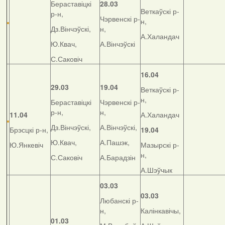
Бераставіцкі
28.03
Веткаўскі р-
р-н,
Чэрвенскі р-
н,
Дз.Вінчэўскі,
н,
А.Халандач
Ю.Квач,
А.Вінчэўскі
С.Саковіч
16.04
29.03
19.04
Веткаўскі р-
н,
Бераставіцкі
Чэрвенскі р-
р-н,
н,
11.04
А.Халандач
Дз.Вінчэўскі,
А.Вінчэўскі,
Брэсцкі р-н,
19.04
Ю.Квач,
А.Пашэк,
Ю.Янкевіч
Мазырскі р-
н,
С.Саковіч
А.Барадзін
А.Шэўчык
03.03
03.03
Любанскі р-
н,
Калінкавічы,
01.03