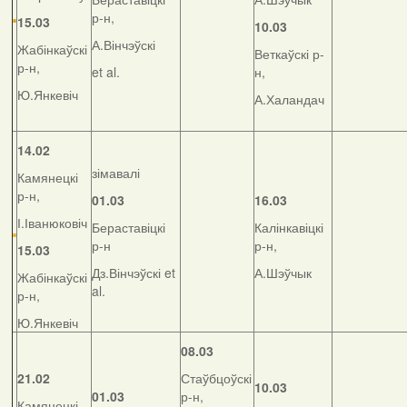
р-н,
15.03
10.03
А.Вінчэўскі
Жабінкаўскі
Веткаўскі р-
р-н,
et al.
н,
Ю.Янкевіч
А.Халандач
14.02
зімавалі
Камянецкі
р-н,
01.03
16.03
І.Іванюковіч
Бераставіцкі
Калінкавіцкі
р-н
р-н,
15.03
Дз.Вінчэўскі et
А.Шэўчык
Жабінкаўскі
al.
р-н,
Ю.Янкевіч
08.03
21.02
Стаўбцоўскі
10.03
01.03
р-н,
Камянецкі