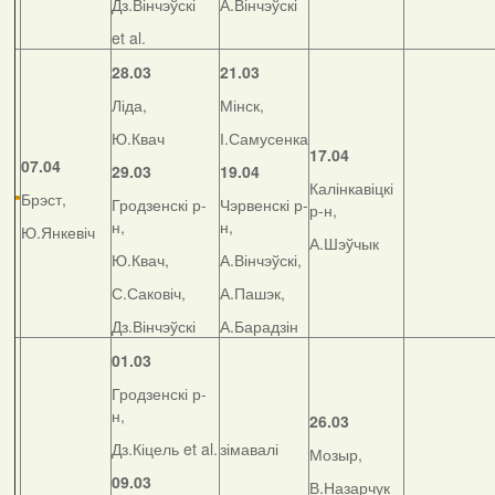
Дз.Вінчэўскі
А.Вінчэўскі
et al.
28.03
21.03
Ліда,
Мінск,
Ю.Квач
І.Самусенка
17.04
07.04
29.03
19.04
Калінкавіцкі
Брэст,
Гродзенскі р-
Чэрвенскі р-
р-н,
н,
н,
Ю.Янкевіч
А.Шэўчык
Ю.Квач,
А.Вінчэўскі,
С.Саковіч,
А.Пашэк,
Дз.Вінчэўскі
А.Барадзін
01.03
Гродзенскі р-
н,
26.03
Дз.Кіцель et al.
зімавалі
Мозыр,
09.03
В.Назарчук