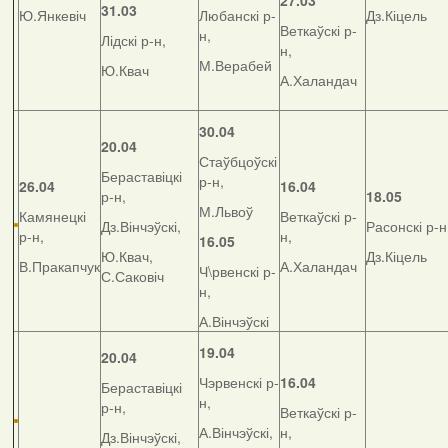
27.03
31.03
Ю.Янкевіч
Любанскі р-
Дз.Кіцель
Веткаўскі р-
н,
Лідскі р-н,
н,
М.Верабей
Ю.Квач
А.Халандач
30.04
20.04
Стаўбцоўскі
Бераставіцкі
р-н,
26.04
16.04
р-н,
18.05
М.Львоў
Камянецкі
Веткаўскі р-
Дз.Вінчэўскі,
Расонскі р-н
р-н,
н,
16.05
Ю.Квач,
Дз.Кіцель
В.Пракапчук
А.Халандач
Ч\рвенскі р-
С.Саковіч
н,
А.Вінчэўскі
19.04
20.04
Чэрвенскі р-
16.04
Бераставіцкі
н,
р-н,
Веткаўскі р-
А.Вінчэўскі,
н,
Дз.Вінчэўскі,