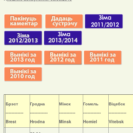
Б
рэст
Гродна
Мінск
Гомель
Віцебск
------------
------------
-----------
------------
------------
Brest
Hrodna
Minsk
Homiel
Vitebsk