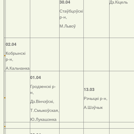
30.04
Дз.Кіцель
Стаўбцоўскі
р-н,
М.Львоў
02.04
Кобрынскі
р-н,
А.Кальчанка
01.04
Гродзенскі р-
13.03
н,
Рэчыцкі р-н,
Дз.Вінчэўскі,
А.Шэўчык
Т.Смыкоўская,
Ю.Лукашэнка