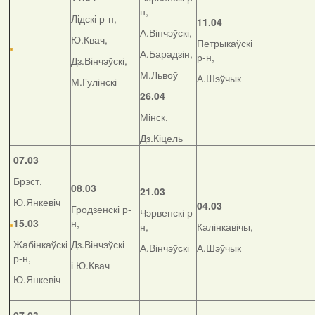
н,
Лідскі р-н,
11.04
А.Вінчэўскі,
Ю.Квач,
Петрыкаўскі
А.Барадзін,
р-н,
Дз.Вінчэўскі,
М.Львоў
А.Шэўчык
М.Гулінскі
26.04
Мінск,
Дз.Кіцель
07.03
Брэст,
08.03
21.03
Ю.Янкевіч
04.03
Гродзенскі р-
Чэрвенскі р-
15.03
н,
н,
Калінкавічы,
Жабінкаўскі
Дз.Вінчэўскі
А.Вінчэўскі
А.Шэўчык
р-н,
і Ю.Квач
Ю.Янкевіч