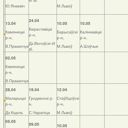
et al.
Ю.Янкевіч
М.Львоў
24.04
13.04
10.05
10.05
Бераставіцкі
Камянецкі
Барысаўскі
Калінкавіцкі
р-н,
р-н,
р-н,
р-н,
Дз.Вінчэўскі et
В.Пракапчук
М.Львоў
А.Шэўчык
al.
02.05
Камянецкі
р-н,
В.Пракапчук
28.04
19.04
12.04
Маларыцкі
Гродзенскі р-
Стаўбцоўскі
р-н,
н,
р-н,
Дз.Кіцель
С.Чарапіца
М.Львоў
05.05
09.05
10.05