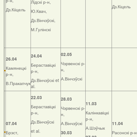
р-н,
Лідскі р-н,
Дз.Кіцель
Дз.Кііцель
Ю.Квач,
Дз.Вінчэўскі,
М.Гулінскі
02.05
24.04
26.04
Чэрвенскі р-
Бераставіцкі
Камянецкі
н,
р-н,
р-н,
А.Вінчэўскі
Дз.Вінчэўскі et
В.Пракапчук
al.
22.03
28.03
11.03
Бераставіцкі
Чэрвенскі р-
р-н,
Калінкавіцкі
н,
р-н,
Дз.Вінчэўскі
07.04
А.Вінчэўскі
11.04
А.Шэўчык
et al.
Брэст,
30.03
Расонскі р-н