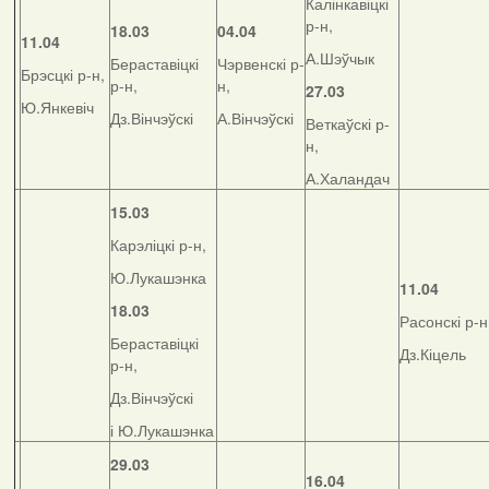
Калінкавіцкі
р-н,
18.03
04.04
11.04
А.Шэўчык
Бераставіцкі
Чэрвенскі р-
Брэсцкі р-н,
р-н,
н,
27.03
Ю.Янкевіч
Дз.Вінчэўскі
А.Вінчэўскі
Веткаўскі р-
н,
А.Халандач
15.03
Карэліцкі р-н,
Ю.Лукашэнка
11.04
18.03
Расонскі р-н
Бераставіцкі
Дз.Кіцель
р-н,
Дз.Вінчэўскі
і Ю.Лукашэнка
29.03
16.04