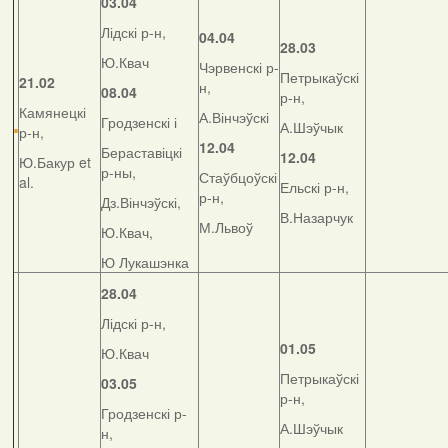
03.04
Лідскі р-н,
04.04
28.03
Ю.Квач
Чэрвенскі р-
Петрыкаўскі
21.02
н,
08.04
р-н,
Камянецкі
А.Вінчэўскі
Гродзенскі і
А.Шэўчык
р-н,
12.04
Бераставіцкі
12.04
Ю.Бакур et
р-ны,
Стаўбцоўскі
al.
Ельскі р-н,
р-н,
Дз.Вінчэўскі,
В.Назарчук
М.Львоў
Ю.Квач,
Ю Лукашэнка
28.04
Лідскі р-н,
01.05
Ю.Квач
Петрыкаўскі
03.05
р-н,
Гродзенскі р-
А.Шэўчык
н,