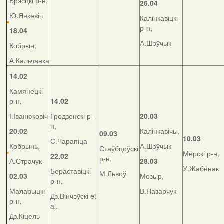
Брэсцкі р-н,
26.04
Ю.Янкевіч
Калінкавіцкі
р-н,
18.04
А.Шэўчык
Кобрын,
А.Кальчанка
14.02
Камянецкі
р-н,
14.02
І.Іванюковіч
Гродзенскі р-
20.03
н,
20.02
Калінкавічы,
09.03
10.03
С.Чарапіца
Кобрынь,
А.Шэўчык
Стаўбцоўскі
Мёрскі р-н,
22.02
р-н,
А.Страчук
28.03
У.Жабёнак
Бераставіцкі
М.Львоў
02.03
Мозыр,
р-н,
Маларыцкі
В.Назарчук
Дз.Вінчэўскі et
р-н,
al.
Дз.Кіцель