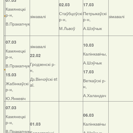
07.03
02.03
17.03
Камянецкі
Стаўбцоўскі
Петрыкаўскі
р-н,
зімавалі
зімавалі
р-н,
р-н,
В.Пракапчук
М.Львоў
А.Шэўчык
07.03
10.03
зімавалі
Камянецкі
Калінкавічы,
22.02
р-н,
А.Шэўчык
Гродзенскі р-
В.Пракапчук
н,
17.03
15.03
Дз.Вінчэўскі et
Веткаўскі р-
Жабінкаўскі
al.
н,
р-н,
А.Халандач
Ю.Янкевіч
07.03
06.03
Камянецкі
р-н,
01.03
Калінкавічы
В.Пракапчук
Бераставіцкі
А.Шэўчык