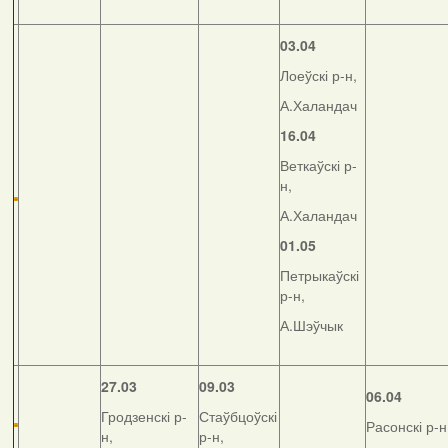
03.04
Лоеўскі р-н,
А.Халандач
16.04
Веткаўскі р-
н,
А.Халандач
01.05
Петрыкаўскі
р-н,
А.Шэўчык
27.03
09.03
06.04
Гродзенскі р-
Стаўбцоўскі
Расонскі р-н
н,
р-н,