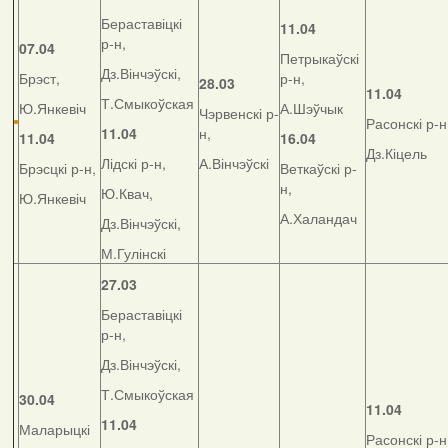
Бераставіцкі
11.04
р-н,
07.04
Петрыкаўскі
Дз.Вінчэўскі,
Брэст,
р-н,
28.03
11.04
Т.Смыкоўская
Ю.Янкевіч
А.Шэўчык
Чэрвенскі р-
Расонскі р-н
11.04
н,
11.04
16.04
Дз.Кіцель
Лідскі р-н,
А.Вінчэўскі
Брэсцкі р-н,
Веткаўскі р-
н,
Ю.Квач,
Ю.Янкевіч
А.Халандач
Дз.Вінчэўскі,
М.Гулінскі
27.03
Бераставіцкі
р-н,
Дз.Вінчэўскі,
Т.Смыкоўская
30.04
11.04
11.04
Маларыцкі
Расонскі р-н