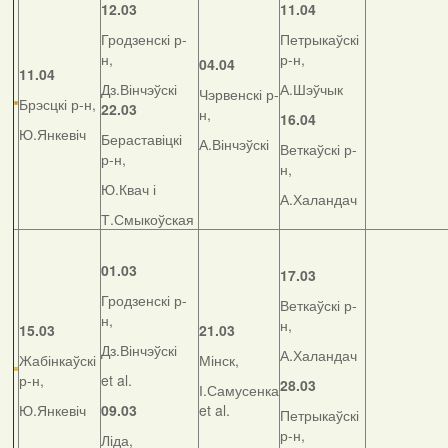
12.03
11.04
Гродзенскі р-
Петрыкаўскі
н,
р-н,
04.04
11.04
Дз.Вінчэўскі
А.Шэўчык
Чэрвенскі р-
Брэсцкі р-н,
22.03
н,
16.04
Ю.Янкевіч
Бераставіцкі
А.Вінчэўскі
Веткаўскі р-
р-н,
н,
Ю.Квач і
А.Халандач
Т.Смыкоўская
01.03
17.03
Гродзенскі р-
Веткаўскі р-
н,
н,
15.03
21.03
Дз.Вінчэўскі
А.Халандач
Жабінкаўскі
Мінск,
р-н,
et al.
28.03
І.Самусенка
Ю.Янкевіч
09.03
et al.
Петрыкаўскі
р-н,
Ліда,