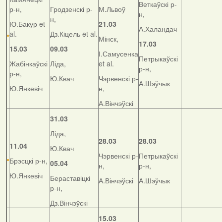
Веткаўскі р-
р-н,
Гродзенскі р-
М.Львоў
н,
н,
Ю.Бакур et
21.03
А.Халандач
al.
Дз.Кіцель et al.
Мінск,
17.03
15.03
09.03
І.Самусенка
Петрыкаўскі
Жабінкаўскі
Ліда,
et al.
р-н,
р-н,
Ю.Квач
Чэрвенскі р-
А.Шэўчык
Ю.Янкевіч
н,
А.Вінчэўскі
31.03
Ліда,
28.03
28.03
11.04
Ю.Квач
Чэрвенскі р-
Петрыкаўскі
Брэсцкі р-н,
05.04
н,
р-н,
Ю.Янкевіч
Бераставіцкі
А.Вінчэўскі
А.Шэўчык
р-н,
Дз.Вінчэўскі
15.03