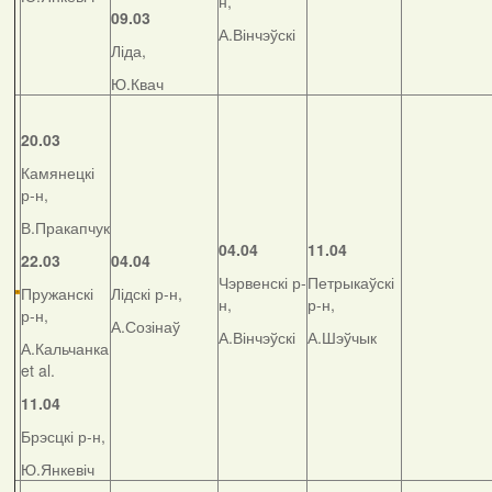
н,
09.03
А.Вінчэўскі
Ліда,
Ю.Квач
20.03
Камянецкі
р-н,
В.Пракапчук
04.04
11.04
22.03
04.04
Чэрвенскі р-
Петрыкаўскі
Пружанскі
Лідскі р-н,
н,
р-н,
р-н,
А.Созінаў
А.Вінчэўскі
А.Шэўчык
А.Кальчанка
et al.
11.04
Брэсцкі р-н,
Ю.Янкевіч