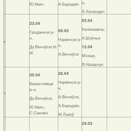
н,
Ю.Квач
А.Барадзін
А.Халандач
03.04
23.04
Калінкавічы,
09.05
Гродзенскі р-
н,
А.Шэўчык
Чэрвенскі р-
н,
Дз.Вінчэўскі et
12.04
al.
А.Вінчэўскі
Мозыр,
В.Назарчук
26.04
20.04
Чэрвенскі р-
Бераставіцкі
н,
р-н,
А.Вінчэўскі,
Дз.Вінчэўскі,
А.Барадзін,
Ю.Квач,
С.Саковіч
М.Львоў
24.03