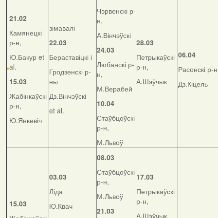
Чэрвенскі р-
21.02
н,
зімавалі
Камянецкі
А.Вінчэўскі
р-н,
22.03
28.03
24.03
06.04
Ю.Бакур et
Бераставіцкі і
Петрыкаўскі
Любанскі р-
al.
р-н,
Расонскі р-н
Гродзенскі р-
н,
15.03
ны
А.Шэўчык
Дз.Кіцель
М.Верабей
Жабінкаўскі
Дз.Вінчэўскі
10.04
р-н,
et al.
Стаўбцоўскі
Ю.Янкевіч
р-н,
М.Львоў
08.03
Стаўбцоўскі
03.03
17.03
р-н,
Ліда
Петрыкаўскі
М.Львоў
р-н,
15.03
Ю.Квач
21.03
А.Шэўчык