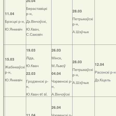
20.04
Бераставіцкі
28.03
11.04
р-н,
Петрыкаўскі
Брэсцкі р-н,
Дз.Вінчэўскі,
р-н,
Ю.Янкевіч
Ю.Квач,
А.Шэўчык
С.Саковіч
19.03
26.03
Ліда,
Мінск,
15.03
28.03
12.04
Ю.Квач
М.Львоў
Жабінкаўскі
Петрыкаўскі
р-н,
Расонскі р-н
22.03
04.04
р-н,
Ю.Янкевіч
Дз.Кіцель
Гродзенскі р-
Чэрвенскі р-
А.Шэўчык
н,
н,
Ю.Квач et al.
А.Вінчэўскі
26.04
11.04
Чэрвенскі р-