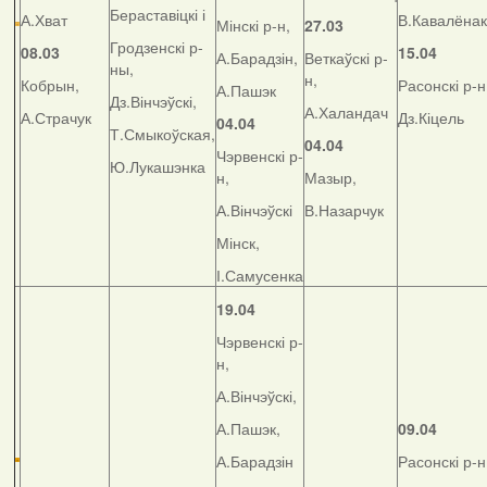
Бераставіцкі і
А.Хват
В.Кавалёнак
Мінскі р-н,
27.03
Гродзенскі р-
08.03
15.04
А.Барадзін,
Веткаўскі р-
ны,
н,
Кобрын,
Расонскі р-н
А.Пашэк
Дз.Вінчэўскі,
А.Халандач
А.Страчук
Дз.Кіцель
04.04
Т.Смыкоўская,
04.04
Чэрвенскі р-
Ю.Лукашэнка
н,
Мазыр,
А.Вінчэўскі
В.Назарчук
Мінск,
І.Самусенка
19.04
Чэрвенскі р-
н,
А.Вінчэўскі,
А.Пашэк,
09.04
А.Барадзін
Расонскі р-н