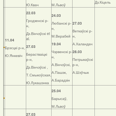
Дз.Кіцель
Ю.Квач
М.Львоў
22.03
24.03
Гродзенскі р-
Любанскі р-
27.03
н,
н,
Веткаўскі р-
Дз.Вінчэўскі et
М.Верабей
н,
al.
11.04
19.04
А.Халандач
27.03
Брэсцкі р-н,
Чэрвенскі р-
28.03
Берастваіцкі
Ю.Янкевіч
н,
р-н,
Петрыкаўскі
А.Вінчэўскі,
р-н,
Дз.Вінчэўскі ,
А.Пашэк,
А.Шэўчык
Т.Смыкоўская,
А.Барадзін
Ю.Лукашэнка
25.04
Барысаў,
М.Львоў
27.03