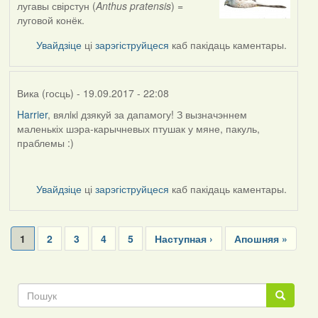
лугавы свірстун (
Anthus pratensis
) =
to
луговой конёк.
by
Вика
Увайдзіце
ці
зарэгіструйцеся
каб пакідаць каментары.
(госць)
Вика (госць)
- 19.09.2017 - 22:08
Harrier
, вялiкi дзякуй за дапамогу! З вызначэннем
маленькіх шэра-карычневых птушак у мяне, пакуль,
праблемы :)
Увайдзіце
ці
зарэгіструйцеся
каб пакідаць каментары.
Pagination
Current
1
Page
2
Page
3
Page
4
Page
5
Next
Наступная ›
Last
Апошняя »
page
page
page
Пошук
Пошук