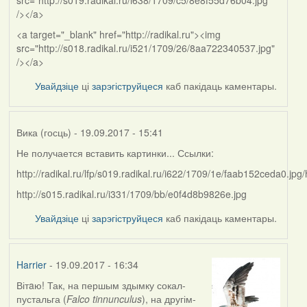
src="http://s019.radikal.ru/i638/1709/c5/8e8f55d76b04.jpg"
/></a>
<a target="_blank" href="http://radikal.ru"><img
src="http://s018.radikal.ru/i521/1709/26/8aa722340537.jpg"
/></a>
Увайдзіце
ці
зарэгіструйцеся
каб пакідаць каментары.
Вика (госць)
- 19.09.2017 - 15:41
Не получается вставить картинки... Ссылки:
http://radikal.ru/lfp/s019.radikal.ru/i622/1709/1e/faab152ceda0.jpg
http://s015.radikal.ru/i331/1709/bb/e0f4d8b9826e.jpg
Увайдзіце
ці
зарэгіструйцеся
каб пакідаць каментары.
Harrier
- 19.09.2017 - 16:34
Вітaю! Так, на першым здымку сокал-
In
пустальга (
Falco tinnunculus
), на другім-
reply