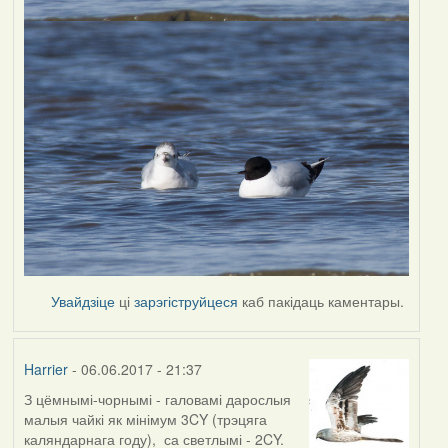
Увайдзіце
ці
зарэгіструйцеся
каб пакідаць каментары.
Harrier
- 06.06.2017 - 21:37
З цёмнымі-чорнымі - галовамі дарослыя
In
малыя чайкі як мінімум 3CY (трэцяга
reply
каляндарнага году), са светлымі - 2CY.