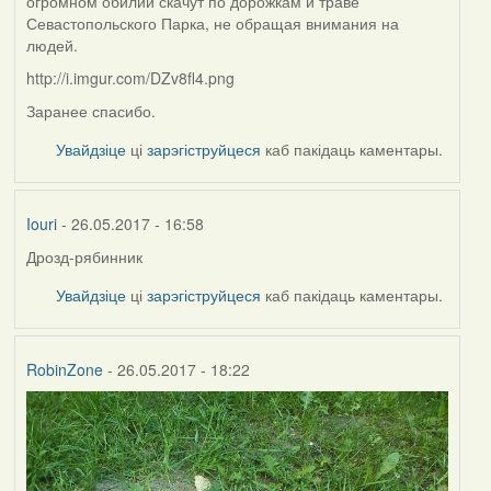
огромном обилии скачут по дорожкам и траве
Севастопольского Парка, не обращая внимания на
людей.
http://i.imgur.com/DZv8fl4.png
Заранее спасибо.
Увайдзіце
ці
зарэгіструйцеся
каб пакідаць каментары.
Iouri
- 26.05.2017 - 16:58
Дрозд-рябинник
In
reply
Увайдзіце
ці
зарэгіструйцеся
каб пакідаць каментары.
to
by
NickBelarus
RobinZone
- 26.05.2017 - 18:22
(госць)