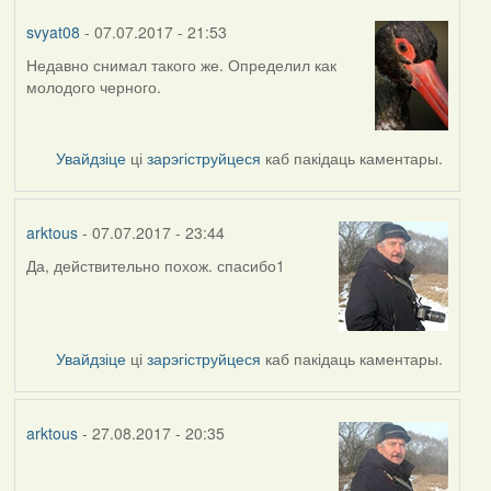
svyat08
- 07.07.2017 - 21:53
Недавно снимал такого же. Определил как
In
молодого черного.
reply
to
by
Увайдзіце
ці
зарэгіструйцеся
каб пакідаць каментары.
arktous
arktous
- 07.07.2017 - 23:44
Да, действительно похож. спасибо1
In
reply
to
by
Увайдзіце
ці
зарэгіструйцеся
каб пакідаць каментары.
svyat08
arktous
- 27.08.2017 - 20:35