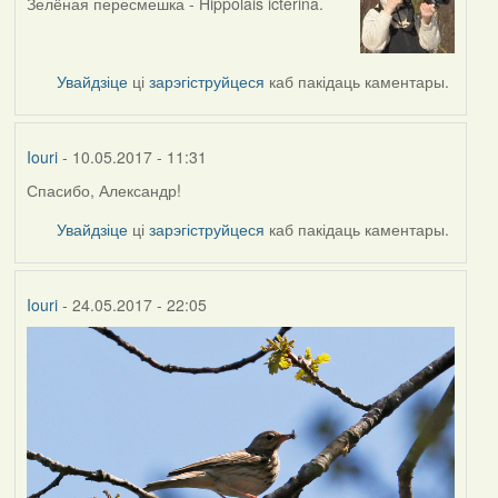
Зелёная пересмешка - Hippolais icterina.
In
reply
to
by
Увайдзіце
ці
зарэгіструйцеся
каб пакідаць каментары.
Iouri
Iouri
- 10.05.2017 - 11:31
Спасибо, Александр!
In
reply
Увайдзіце
ці
зарэгіструйцеся
каб пакідаць каментары.
to
by
Alexander
Iouri
- 24.05.2017 - 22:05
Erdmann