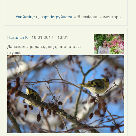
Увайдзіце
ці
зарэгіструйцеся
каб пакідаць каментары.
Наталья К
- 10.01.2017 - 13:31
Дапамажыце даведацца, што гэта за
птушкi.