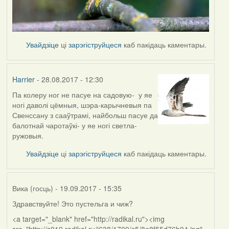
Увайдзіце
ці
зарэгіструйцеся
каб пакідаць каментары.
Harrier
- 28.08.2017 - 12:30
Па колеру ног не пасуе на садовую- у яе
In
ногі даволі цёмныя, шэра-карычневыя па
reply
Свенссану з сааўтрамі, найбольш пасуе да
to
балотнай чаротаўкі- у яе ногі светла-
by
ружовыя.
arktous
Увайдзіце
ці
зарэгіструйцеся
каб пакідаць каментары.
Вика (госць)
- 19.09.2017 - 15:35
Здравствуйте! Это пустельга и чиж?
<a target="_blank" href="http://radikal.ru"><img