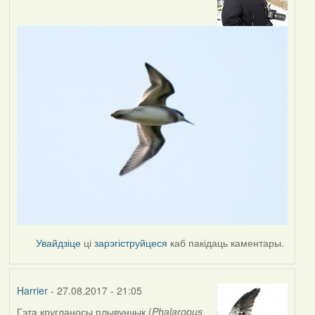
Увайдзіце
ці
зарэгіструйцеся
каб пакідаць каментары.
Harrier
- 27.08.2017 - 21:05
Гэта кругланосы плывунчык (
Phalaropus