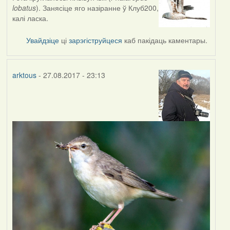
lobatus
). Занясіце яго назіранне ў Клуб200,
калі ласка.
Увайдзіце
ці
зарэгіструйцеся
каб пакідаць каментары.
arktous
- 27.08.2017 - 23:13