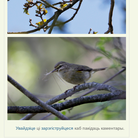
Увайдзіце
ці
зарэгіструйцеся
каб пакідаць каментары.