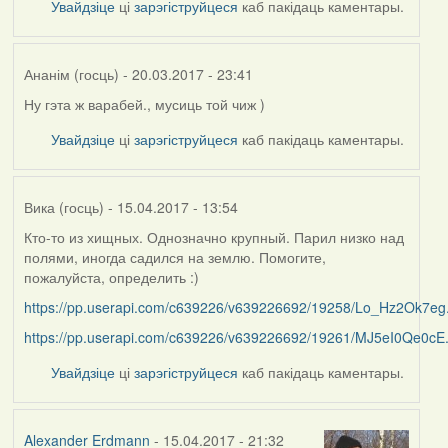
Увайдзіце
ці
зарэгіструйцеся
каб пакідаць каментары.
Cs137
Ананім (госць)
- 20.03.2017 - 23:41
Ну гэта ж варабей., мусиць той чиж )
Увайдзіце
ці
зарэгіструйцеся
каб пакідаць каментары.
Вика (госць)
- 15.04.2017 - 13:54
Кто-то из хищных. Однозначно крупный. Парил низко над
полями, иногда садился на землю. Помогите,
пожалуйста, определить :)
https://pp.userapi.com/c639226/v639226692/19258/Lo_Hz2Ok7eg.
https://pp.userapi.com/c639226/v639226692/19261/MJ5eI0Qe0cE.
Увайдзіце
ці
зарэгіструйцеся
каб пакідаць каментары.
Alexander Erdmann
- 15.04.2017 - 21:32