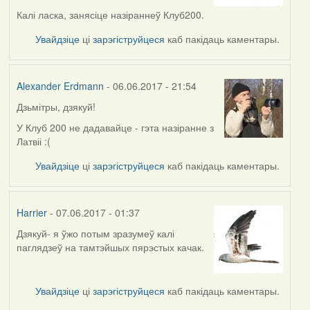
to
by
Калі ласка, занясіце назіраннеў Клуб200.
Alexander
Увайдзіце
ці
зарэгіструйцеся
каб пакідаць каментары.
Erdmann
Alexander Erdmann
- 06.06.2017 - 21:54
Дзьмітры, дзякуй!
In
reply
У Клуб 200 не дадавайце - гэта назіранне з
to
Латвіі :(
by
Увайдзіце
ці
зарэгіструйцеся
каб пакідаць каментары.
Harrier
Harrier
- 07.06.2017 - 01:37
Дзякуй- я ўжо потым зразумеў калі
In
паглядзеў на тамтэйшых пярэстых качак.
reply
to
by
Увайдзіце
ці
зарэгіструйцеся
каб пакідаць каментары.
Alexander
Erdmann