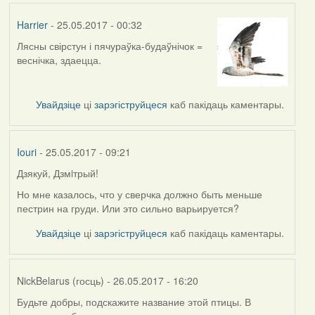
Harrier
- 25.05.2017 - 00:32
Лясны свірстун і пячураўка-будаўнічок =
веснічка, здаецца.
Увайдзіце
ці
зарэгіструйцеся
каб пакідаць каментары.
Iouri
- 25.05.2017 - 09:21
Дзякуй, Дзмiтрый!
In
reply
Но мне казалось, что у сверчка должно быть меньше
to
пестрин на груди. Или это сильно варьируется?
by
Увайдзіце
ці
зарэгіструйцеся
каб пакідаць каментары.
Harrier
NickBelarus (госць)
- 26.05.2017 - 16:20
Будьте добры, подскажите название этой птицы. В