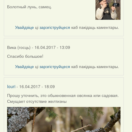
Болотный лунь, самец.
In
reply
to
by
Увайдзіце
ці
зарэгіструйцеся
каб пакідаць каментары.
Вика
(госць)
Вика (госць)
- 16.04.2017 - 13:09
Спасибо большое!
In
reply
Увайдзіце
ці
зарэгіструйцеся
каб пакідаць каментары.
to
by
Alexander
Iouri
- 16.04.2017 - 18:09
Erdmann
Прошу уточнить, это обыкновенная овсянка или садовая.
Смущает отсутствие желтизны