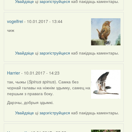
Увайдзіце
ці
зарэгіструйцеся
каб пакідаць каментары.
vogelfrei
- 10.01.2017 - 13:44
чиж
In
reply
to
by
Увайдзіце
ці
зарэгіструйцеся
каб пакідаць каментары.
Наталья
К
Harrier
- 10.01.2017 - 14:23
так, чыжы (
Spinus spinus
). Самка без
чорнай галавы на ніжнім здымку, самец на
першым з правага боку.
Дарэчы, добрыя здымкі.
Увайдзіце
ці
зарэгіструйцеся
каб пакідаць каментары.