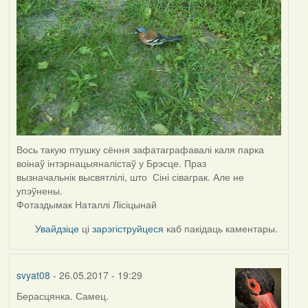
Вось такую птушку сёння зафатаграфавалі каля парка
воінаў інтэрнацыяналістаў у Брэсце. Праз
вызначальнік высвятлілі, што Сіні сіваграк. Але не
упэўнены.
Фотаздымак Наталлі Лісіцынай
Увайдзіце
ці
зарэгіструйцеся
каб пакідаць каментары.
svyat08
- 26.05.2017 - 19:29
Берасцянка. Самец.
In