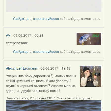
Увайдзіце
ці
зарэгіструйцеся
каб пакідаць каментары.
AV
- 03.06.2017 - 00:21
тетеревятник
Увайдзіце
ці
зарэгіструйцеся
каб пакідаць каментары.
Alexander Erdmann
- 06.06.2017 - 19:43
Упершыню бачу дарослых(?) малых чаек з
такімі цёмнымі крыламі. Якога ўзросту 2
птушкі з чорнымі галовамі? Акрамя малых,
здаецца, другіх варыянтаў няма?
Знята ў Латвіі, 27 траўня 2017. Усяго было 6 птушак: