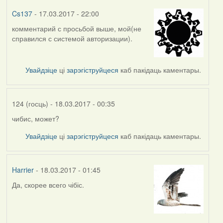
Cs137
- 17.03.2017 - 22:00
комментарий с просьбой выше, мой(не
справился с системой авторизации).
Увайдзіце
ці
зарэгіструйцеся
каб пакідаць каментары.
124 (госць)
- 18.03.2017 - 00:35
чибис, может?
In
reply
Увайдзіце
ці
зарэгіструйцеся
каб пакідаць каментары.
to
by
Ананім
Harrier
- 18.03.2017 - 01:45
(госць)
Да, скорее всего чібіс.
In
reply
to
by