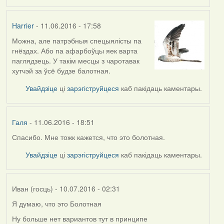
Harrier
- 11.06.2016 - 17:58
Можна, але патрэбныя спецыялісты па
гнёздах. Або па афарбоўцы яек варта
паглядзець. У такім месцы з чаротавак
хутчэй за ўсё будзе балотная.
Увайдзіце
ці
зарэгіструйцеся
каб пакідаць каментары.
Галя
- 11.06.2016 - 18:51
Спасибо. Мне тожк кажется, что это болотная.
In
reply
Увайдзіце
ці
зарэгіструйцеся
каб пакідаць каментары.
to
by
Harrier
Иван (госць)
- 10.07.2016 - 02:31
Я думаю, что это Болотная
Ну больше нет вариантов тут в принципе