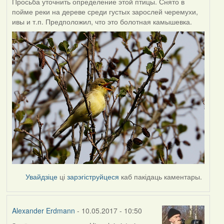
Просьба уточнить определение этой птицы. Снято в
пойме реки на дереве среди густых зарослей черемухи,
ивы и т.п. Предположил, что это болотная камышевка.
Увайдзіце
ці
зарэгіструйцеся
каб пакідаць каментары.
Alexander Erdmann
- 10.05.2017 - 10:50