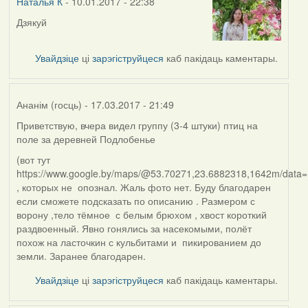
Наталья К
- 10.01.2017 - 22:38
Дзякуй
Увайдзіце
ці
зарэгіструйцеся
каб пакідаць каментары.
Ананім (госць)
- 17.03.2017 - 21:49
Приветствую, вчера видел группу (3-4 штуки) птиц на
поле за деревней Подлобенье
(вот тут
https://www.google.by/maps/@53.70271,23.6882318,1642m/data
, которых не опознал. Жаль фото нет. Буду благодарен
если сможете подсказать по описанию . Размером с
ворону ,тело тёмное с белым брюхом , хвост короткий
раздвоенный. Явно гонялись за насекомыми, полёт
похож на ласточкин с кульбитами и пикированием до
земли. Заранее благодарен.
Увайдзіце
ці
зарэгіструйцеся
каб пакідаць каментары.