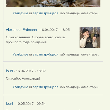
Увайдзіце
ці
зарэгіструйцеся
каб пакідаць каментары.
Alexander Erdmann
- 16.04.2017 - 18:25
Обыкновенная. Скорее всего, самка
In
прошлого года рождения.
reply
to
by
Увайдзіце
ці
зарэгіструйцеся
каб пакідаць каментары.
Iouri
Iouri
- 16.04.2017 - 18:32
Спасибо, Александр!
In
reply
Увайдзіце
ці
зарэгіструйцеся
каб пакідаць каментары.
to
by
Alexander
Iouri
- 10.05.2017 - 09:54
Erdmann