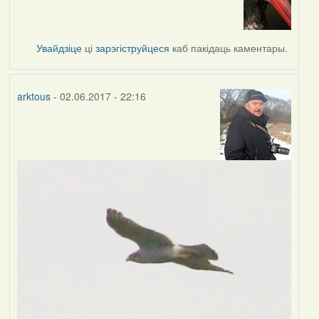
reply
to
by
Увайдзіце
ці
зарэгіструйцеся
каб пакідаць каментары.
RobinZone
arktous
- 02.06.2017 - 22:16