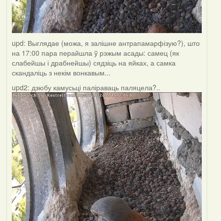
upd: Выглядае (можа, я залішне антрапамарфізую?), што
на 17:00 пара перайшла ў рэжым асады: самец (як
слабейшы і драбнейшы) сядзіць на яйках, а самка
скандаліць з некім вонкавым...
upd2: дзюбу камусьці паліраваць паляцела?..