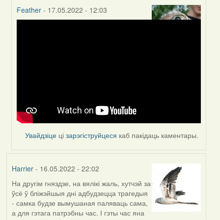
Feather
- 17.05.2022 - 12:03
In
reply
to
by
Harrier
Увайдзіце
ці
зарэгіструйцеся
каб пакідаць каментары.
Harrier
- 16.05.2022 - 22:02
На другім гняздзе, на вялікі жаль, хутчэй за
ўсё ў бліжэйшыя дні адбудзецца трагедыя
- самка будзе вымушаная паляваць сама,
а для гэтага патрэбны час. І гэты час яна