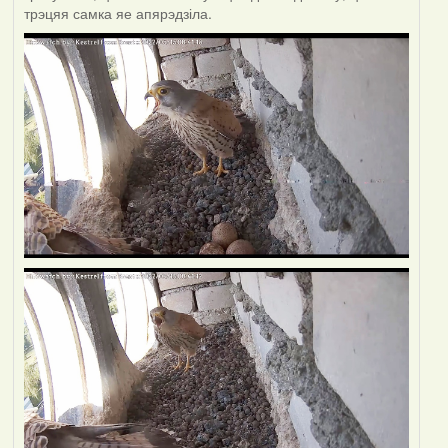
трэцяя самка яе апярэдзіла.