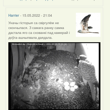
Harrier
- 15.05.2022 - 21:04
Уначы гісторыя са свіргулём не
In
скончылася. З самага ранку самка
reply
дастала яго са схованкі пад камерай і
to
доўга-ашчыпвала даядала.
by
Feather