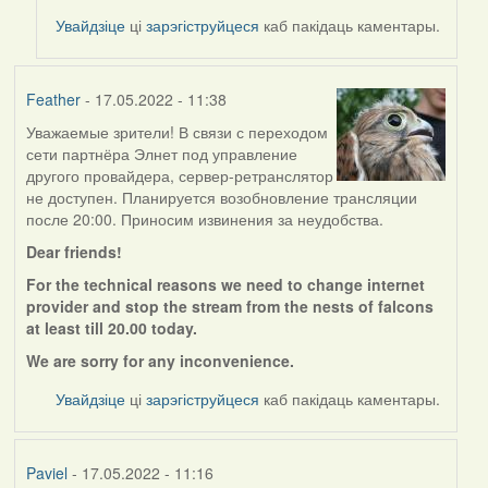
to
Увайдзіце
ці
зарэгіструйцеся
каб пакідаць каментары.
by
Feather
Feather
- 17.05.2022 - 11:38
Уважаемые зрители! В связи с переходом
сети партнёра Элнет под управление
другого провайдера, сервер-ретранслятор
не доступен. Планируется возобновление трансляции
после 20:00. Приносим извинения за неудобства.
Dear friends!
For the technical reasons we need to change internet
provider and stop the stream from the nests of falcons
at least till 20.00 today.
We are sorry for any
inconvenience.
Увайдзіце
ці
зарэгіструйцеся
каб пакідаць каментары.
Paviel
- 17.05.2022 - 11:16