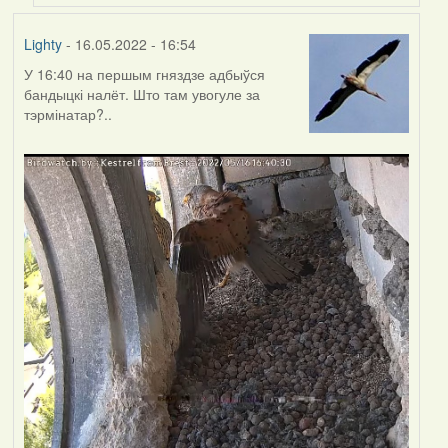
Lighty
- 16.05.2022 - 16:54
У 16:40 на першым гняздзе адбыўся
бандыцкі налёт. Што там увогуле за
тэрмінатар?..