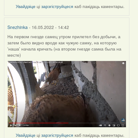
Увайдзіце
ці
зарэгіструйцеся
каб пакідаць каментары.
Snezhinka
- 16.05.2022 - 14:42
На первом гнезде самец утром прилетел без добычи, а
затем было видно вроде как чужую самку, на которую
'наша' начала кричать (на втором гнезде самка была на
месте)
Увайдзіце
ці
зарэгіструйцеся
каб пакідаць каментары.