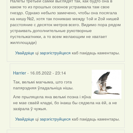
Налеты третьей самки выглядят так, как будто она в
In
каком то из прошлых сезонов устраивала там свое
reply
гнездо. Однако небыло замечено, чтобы она посягала
to
на нишу №2, хотя так понимаю между 1ой и 2ой нишей
by
расстояние с десяток метров всего. Видимо пора рядом
Harrier
устраивать дополнительные рукотворные
пустельжатники, а то всем желающим не хватает
жилплощади)
Увайдзіце
ці
зарэгіструйцеся
каб пакідаць каментары.
Harrier
- 16.05.2022 - 23:14
Так, вельмі магчыма, што гэта
In
папярэдняя ўладальніца нішы.
reply
to
Але прыляцела яна вельмі позна і яўна
by
не мае сваёй кладкі, бо інакш бы сядзела на ёй, а не
ZNR
зазірала ў чужыя.
Увайдзіце
ці
зарэгіструйцеся
каб пакідаць каментары.