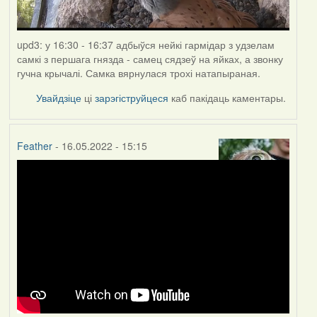
upd3: у 16:30 - 16:37 адбыўся нейкі гармідар з удзелам
самкі з першага гнязда - самец сядзеў на яйках, а звонку
гучна крычалі. Самка вярнулася трохі натапыраная.
Увайдзіце
ці
зарэгіструйцеся
каб пакідаць каментары.
Feather
- 16.05.2022 - 15:15