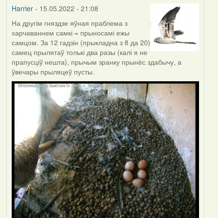
Harrier
- 15.05.2022 - 21:08
На другім гняздзе яўная праблема з
харчаваннем самкі = прыносамі ежы
самцом. За 12 гадзін (прыкладна з 8 да 20)
самец прылятаў толькі два разы (калі я не
прапусціў нешта), прычым зранку прынёс здабычу, а
ўвечары прыляцеў пусты.