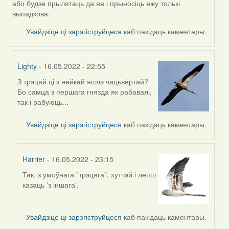
або будзе прылятаць да яе і прыносіць ежу толькі
выпадкова.
Увайдзіце
ці
зарэгіструйцеся
каб пакідаць каментары.
Lighty
- 16.05.2022 - 22:55
З трэцяй ці з нейкай яшчэ чацьвёртай?
In
Бо самца з першага гнязда як рабавалі,
reply
так і рабуюць...
to
by
Увайдзіце
ці
зарэгіструйцеся
каб пакідаць каментары.
Harrier
Harrier
- 16.05.2022 - 23:15
Так, з умоўнага "трэцяга", хутчэй і лепш
In
казаць 'з іншага'.
reply
to
by
Увайдзіце
ці
зарэгіструйцеся
каб пакідаць каментары.
Lighty