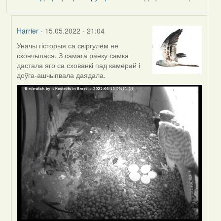
Harrier
- 15.05.2022 - 21:04
Уначы гісторыя са свіргулём не
In
скончылася. З самага ранку самка
reply
дастала яго са схованкі пад камерай і
to
доўга-ашчыпвала даядала.
by
Feather