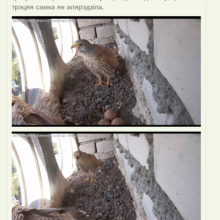
трэцяя самка яе апярэдзіла.