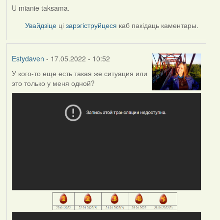
U mianie taksama.
Увайдзіце
ці
зарэгіструйцеся
каб пакідаць каментары.
Estydaven
- 17.05.2022 - 10:52
У кого-то еще есть такая же ситуация или
это только у меня одной?