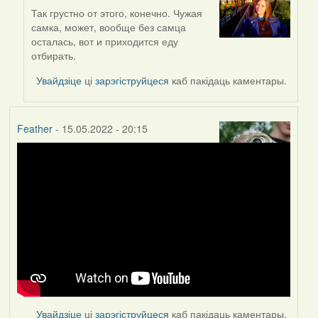
Так грустно от этого, конечно. Чужая
In
самка, может, вообще без самца
reply
осталась, вот и приходится еду
to
отбирать.
by
Lighty
Увайдзіце
ці
зарэгіструйцеся
каб пакідаць каментары.
Feather
- 15.05.2022 - 20:15
Увайдзіце
ці
зарэгіструйцеся
каб пакідаць каментары.