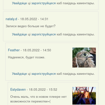
Увайдзіце
ці
зарэгіструйцеся
каб пакідаць каментары.
nataly.d
- 18.05.2022 - 14:31
Записи видео больше не будет?
Увайдзіце
ці
зарэгіструйцеся
каб пакідаць каментары.
Feather
- 18.05.2022 - 14:50
Надеемся, будет позже.
In
reply
to
by
Увайдзіце
ці
зарэгіструйцеся
каб пакідаць каментары.
nataly.d
Estydaven
- 18.05.2022 - 15:52
Очень жаль, что в новом плеере нет
In
возможности перемотки=(
reply