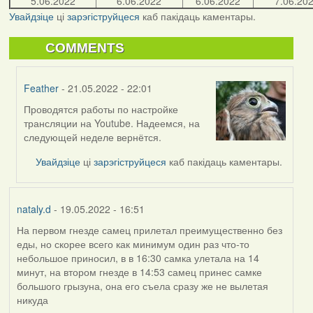
5.06.2022
6.06.2022
6.06.2022
7.06.20
Увайдзіце
ці
зарэгіструйцеся
каб пакідаць каментары.
COMMENTS
Feather
- 21.05.2022 - 22:01
Проводятся работы по настройке
In
трансляции на Youtube. Надеемся, на
reply
следующей неделе вернётся.
to
by
Увайдзіце
ці
зарэгіструйцеся
каб пакідаць каментары.
bzzzil
nataly.d
- 19.05.2022 - 16:51
На первом гнезде самец прилетал преимущественно без
еды, но скорее всего как минимум один раз что-то
небольшое приносил, в в 16:30 самка улетала на 14
минут, на втором гнезде в 14:53 самец принес самке
большого грызуна, она его съела сразу же не вылетая
никуда