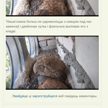
'Наша'самка больш не царамоніцца з самцом пад час
заменаў і дзейнічае хутка і фактычна выпіхвае яго з
кладкі.
Увайдзіце
ці
зарэгіструйцеся
каб пакідаць каментары.