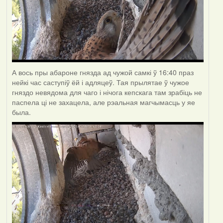
А вось пры абароне гнязда ад чужой самкі ў 16:40 праз
нейкі час саступіў ёй і адляцеў. Тая прылятае ў чужое
гняздо невядома для чаго і нічога кепскага там зрабіць не
паспела ці не захацела, але рэальная магчымасць у яе
была.