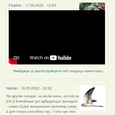
Feather
- 17.05.2022 - 12:03
In
reply
to
by
Harrier
Увайдзіце
ці
зарэгіструйцеся
каб пакідаць каментары.
Harrier
- 16.05.2022 - 22:02
На другім гняздзе, на вялікі жаль, хутчэй за
ўсё ў бліжэйшыя дні адбудзецца трагедыя
- самка будзе вымушаная паляваць сама,
а для гэтага патрэбны час. І гэты час яна