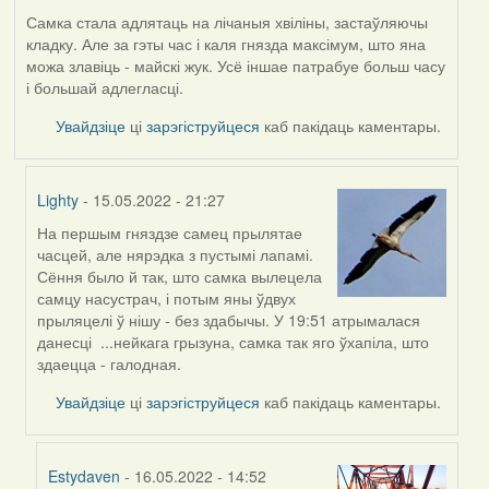
Самка стала адлятаць на лічаныя хвіліны, застаўляючы
кладку. Але за гэты час і каля гнязда максімум, што яна
можа злавіць - майскі жук. Усё іншае патрабуе больш часу
і большай адлегласці.
Увайдзіце
ці
зарэгіструйцеся
каб пакідаць каментары.
Lighty
- 15.05.2022 - 21:27
На першым гняздзе самец прылятае
In
часцей, але нярэдка з пустымі лапамі.
reply
Сёння было й так, што самка вылецела
to
самцу насустрач, і потым яны ўдвух
by
прыляцелі ў нішу - без здабычы. У 19:51 атрымалася
Harrier
данесці ...нейкага грызуна, самка так яго ўхапіла, што
здаецца - галодная.
Увайдзіце
ці
зарэгіструйцеся
каб пакідаць каментары.
Estydaven
- 16.05.2022 - 14:52