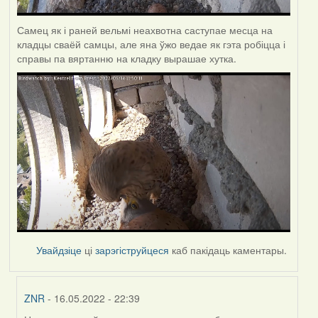
Самец як і раней вельмі неахвотна саступае месца на
кладцы сваёй самцы, але яна ўжо ведае як гэта робіцца і
справы па вяртанню на кладку вырашае хутка.
Увайдзіце
ці
зарэгіструйцеся
каб пакідаць каментары.
ZNR
- 16.05.2022 - 22:39