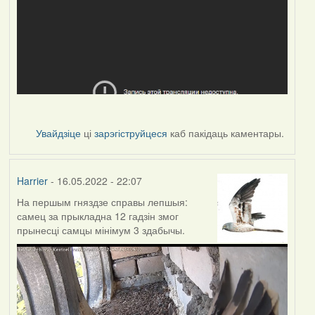
Увайдзіце
ці
зарэгіструйцеся
каб пакідаць каментары.
Harrier
- 16.05.2022 - 22:07
На першым гняздзе справы лепшыя:
самец за прыкладна 12 гадзін змог
прынесці самцы мінімум 3 здабычы.