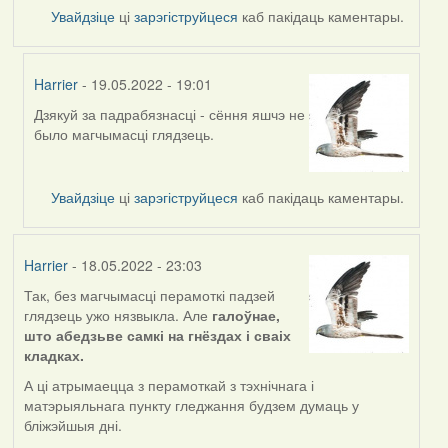
Увайдзіце
ці
зарэгіструйцеся
каб пакідаць каментары.
Harrier
- 19.05.2022 - 19:01
Дзякуй за падрабязнасці - сёння яшчэ не
In
было магчымасці глядзець.
reply
to
by
Увайдзіце
ці
зарэгіструйцеся
каб пакідаць каментары.
nataly.d
Harrier
- 18.05.2022 - 23:03
Так, без магчымасці перамоткі падзей
глядзець ужо нязвыкла. Але
галоўнае,
што абедзьве самкі на гнёздах і сваіх
кладках.
А ці атрымаецца з перамоткай з тэхнічнага і
матэрыяльнага пункту гледжання будзем думаць у
бліжэйшыя дні.