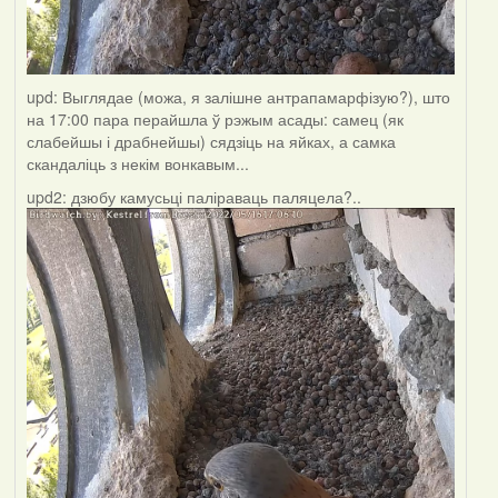
upd: Выглядае (можа, я залішне антрапамарфізую?), што
на 17:00 пара перайшла ў рэжым асады: самец (як
слабейшы і драбнейшы) сядзіць на яйках, а самка
скандаліць з некім вонкавым...
upd2: дзюбу камусьці паліраваць паляцела?..