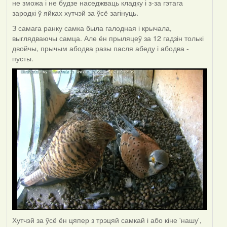
не зможа і не будзе наседжваць кладку і з-за гэтага
зародкі ў яйках хутчэй за ўсё загінуць.
З самага ранку самка была галодная і крычала,
выглядваючы самца. Але ён прыляцеў за 12 гадзін толькі
двойчы, прычым абодва разы пасля абеду і абодва -
пусты.
Хутчэй за ўсё ён цяпер з трэцяй самкай і або кіне 'нашу',