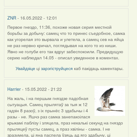
ZNR
- 16.05.2022 - 12:01
Первое гнездо, 11:36, похоже новая серия местной
борьбы за добычу: самец что то принес съедобное, самка
как угорелая это вырвала и улетела, а самец сев на яйца
не раз нервно кричал, поглядывая на кого то из ниши.
Явно не голуби его так вдруг забеспокоили. Предидущую
серию наблюдал 14.05 - описал увиденное в коментах.
Увайдзіце
ці
зарэгіструйцеся
каб пакідаць каментары.
Harrier
- 15.05.2022 - 21:22
На жаль, і на першым гняздзе падобная
сытуацыя. Самец прылятаў за тыя ж 12
гадзін 8 разоў, з іх прынёс 3 здабычы і 4
разы - не. Яшчэ раз самка занепакоілася
крыкамі паблізу і зляцела, праз некалькі секунд на гняздо
прыляцеў пусты самец, а праз хвіліны - самка. І не
зразумела, ці яна паспела ўзяць ад яго здабычу, ці