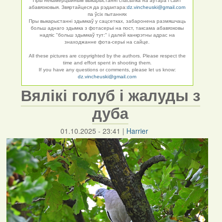
Пры некамерцыйным выкарыстанні спасылка на аўтара і сайт
абавязковыя. Звяртайцеся да рэдактара:
dz.vincheuski@gmail.com
па ўсіх пытаннях
Пры выкарыстанні здымкаў у сацсетках, забаронена размяшчаць
больш аднаго здымка з фотасерыі на пост, таксама абавязковы
надпіс "больш здымкаў тут:" і далей канкрэтны адрас на
знаходжанне фота-серыі на сайце.
All these pictures are copyrighted by the authors. Please respect the
time and effort spent in shooting them.
If you have any questions or comments, please let us know:
dz.vincheuski@gmail.com
Вялікі голуб і жалуды з
дуба
01.10.2025 - 23:41
|
Harrier