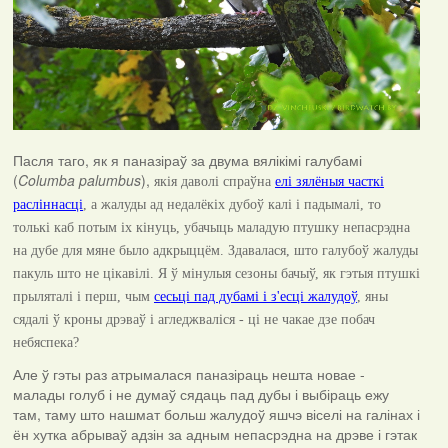
Пасля таго, як я паназіраў за двума вялікімі галубамі
(
Columba palumbus
),
якія даволі спраўна
елі зялёныя часткі
расліннасці
, а жалуды ад недалёкіх дубоў калі і падымалі, то
толькі каб потым іх кінуць, убачыць маладую птушку непасрэдна
на дубе для мяне было адкрыццём. Здавалася,
што галубоў
жалуды
пакуль што не цікавілі. Я ў мінулыя сезоны бачыў, як гэтыя птушкі
прыляталі і перш, чым
сесьці пад дубамі і з'есці жалудоў
, яны
сядалі ў кроны дрэваў і агледжваліся - ці не чакае дзе побач
небяспека?
Але ў гэты раз атрымалася паназіраць нешта новае -
малады голуб і не думаў сядаць пад дубы і выбіраць ежу
там, таму што нашмат больш жалудоў яшчэ віселі на галінах і
ён хутка абрываў адзін за адным непасрэдна на дрэве і гэтак