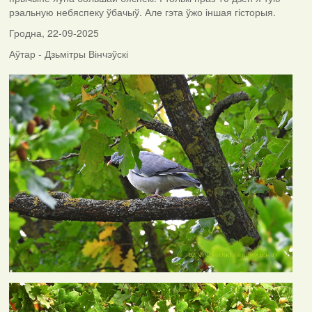
рэальную небяспеку ўбачыў. Але гэта ўжо іншая гісторыя.
Гродна, 22-09-2025
Аўтар - Дзьмітры Вінчэўскі