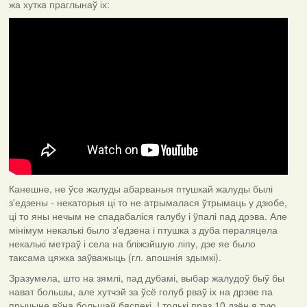
жа хутка праглынаў іх:
Канешне, не ўсе жалуды абарваныя птушкай жалуды былі
з'едзены - некаторыя ці то не атрымалася ўтрымаць у дзюбе,
ці то яны нечым не спадабаліся галубу і ўпалі пад дрэва. Але
мінімум некалькі было з'едзена і птушка з дуба пераляцела
некалькі метраў і села на бліжэйшую ліпу, дзе яе было
таксама цяжка заўважыць (гл. апошнія здымкі).
Зразумела, што на зямлі, пад дубамі, выбар жалудоў быў бы
нават большы, але хутчэй за ўсё голуб рваў іх на дрэве па
прычыне яўна большай бяспекі. І толькі праз 10 дзён я тую