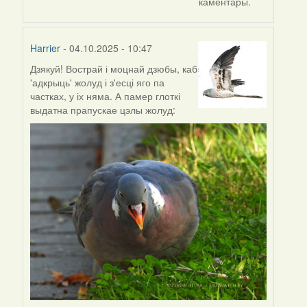
каментары.
Harrier
- 04.10.2025 - 10:47
Дзякуй! Вострай і моцнай дзюбы, каб
'адкрыць' жолуд і з'есці яго па
частках, у іх няма. А памер глоткі
выдатна прапускае цэлы жолуд: