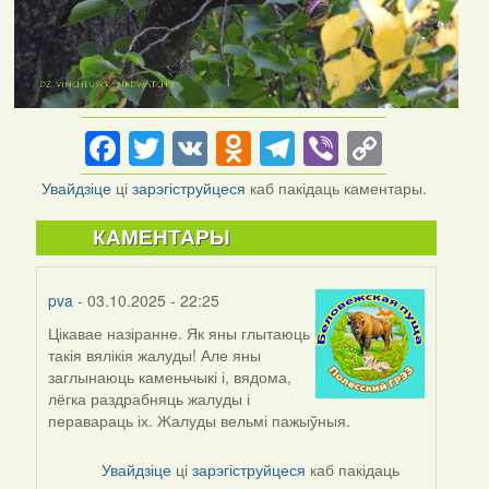
Facebook
Twitter
VK
Odnoklassniki
Telegram
Viber
Copy
Link
Увайдзіце
ці
зарэгіструйцеся
каб пакідаць каментары.
КАМЕНТАРЫ
pva
- 03.10.2025 - 22:25
Цікавае назіранне. Як яны глытаюць
такія вялікія жалуды! Але яны
заглынаюць каменьчыкі і, вядома,
лёгка раздрабняць жалуды і
перавараць іх. Жалуды вельмі пажыўныя.
Увайдзіце
ці
зарэгіструйцеся
каб пакідаць