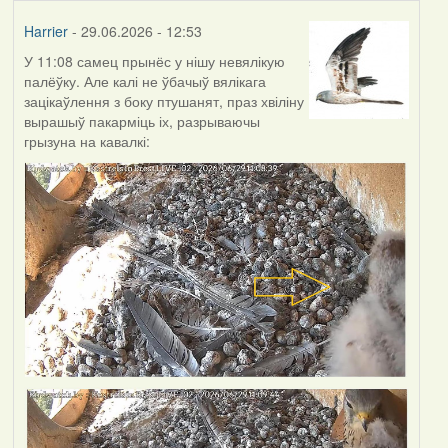
Harrier
- 29.06.2026 - 12:53
У 11:08 самец прынёс у нішу невялікую
палёўку. Але калі не ўбачыў вялікага
зацікаўлення з боку птушанят, праз хвіліну
вырашыў пакарміць іх, разрываючы
грызуна на кавалкі: