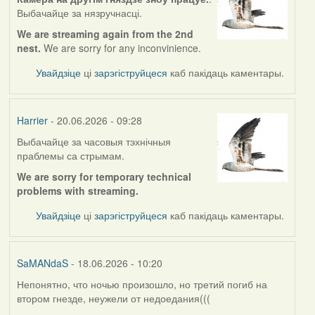
Выбачайце за нязручнасці.
We are streaming again from the 2nd
nest.
We are sorry for any inconvinience.
Увайдзіце
ці
зарэгіструйцеся
каб пакідаць каментары.
Harrier
- 20.06.2026 - 09:28
Выбачайце за часовыя тэхнічныя
праблемы са стрымам.
We are sorry for temporary technical
problems with streaming.
Увайдзіце
ці
зарэгіструйцеся
каб пакідаць каментары.
SaMANdaS
- 18.06.2026 - 10:20
Непонятно, что ночью произошло, но третий погиб на
втором гнезде, неужели от недоедания(((