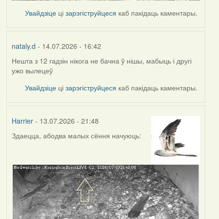
Увайдзіце
ці
зарэгіструйцеся
каб пакідаць каментары.
nataly.d
- 14.07.2026 - 16:42
Нешта з 12 гадзін нікога не бачна ў нішы, мабыць і другі
ужо вылецеў
Увайдзіце
ці
зарэгіструйцеся
каб пакідаць каментары.
Harrier
- 13.07.2026 - 21:48
Здаецца, абодва малых сёння начуюць: