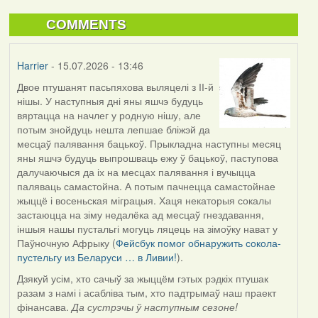
COMMENTS
Harrier
- 15.07.2026 - 13:46
Двое птушанят пасьпяхова выляцелі з ІІ-й
нішы. У наступныя дні яны яшчэ будуць
вяртацца на начлег у родную нішу, але
потым знойдуць нешта лепшае бліжэй да
месцаў палявання бацькоў. Прыкладна наступны месяц
яны яшчэ будуць выпрошваць ежу ў бацькоў, паступова
далучаючыся да іх на месцах палявання і вучыцца
паляваць самастойна. А потым пачнецца самастойнае
жыццё і восеньская міграцыя. Хаця некаторыя сокалы
застаюцца на зіму недалёка ад месцаў гнездавання,
іншыя нашы пустальгі могуць ляцець на зімоўку нават у
Паўночную Афрыку (
Фейсбук помог обнаружить сокола-
пустельгу из Беларуси … в Ливии!
).
Дзякуй усім, хто сачыў за жыццём гэтых рэдкіх птушак
разам з намі і асабліва тым, хто падтрымаў наш праект
фінансава.
Да сустрэчы ў наступным сезоне!