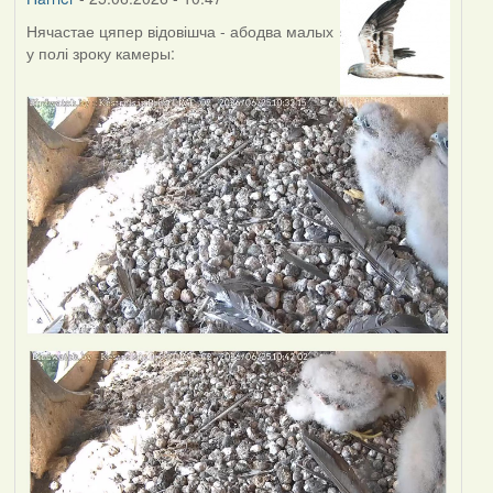
Нячастае цяпер відовішча - абодва малых
у полі зроку камеры: