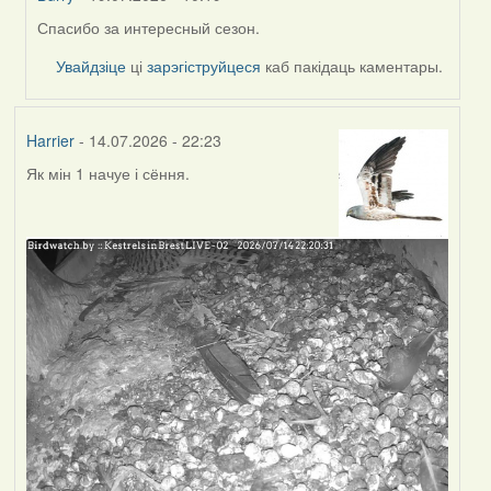
Спасибо за интересный сезон.
In
reply
Увайдзіце
ці
зарэгіструйцеся
каб пакідаць каментары.
to
by
Harrier
Harrier
- 14.07.2026 - 22:23
Як мін 1 начуе і сёння.