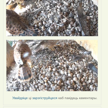
Увайдзіце
ці
зарэгіструйцеся
каб пакідаць каментары.