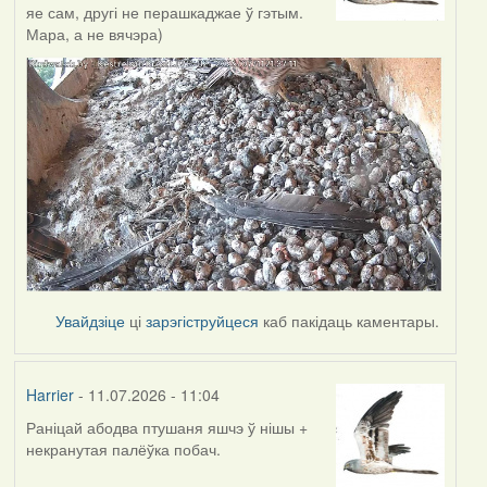
яе сам, другі не перашкаджае ў гэтым.
Мара, а не вячэра)
Увайдзіце
ці
зарэгіструйцеся
каб пакідаць каментары.
Harrier
- 11.07.2026 - 11:04
Раніцай абодва птушаня яшчэ ў нішы +
некранутая палёўка побач.