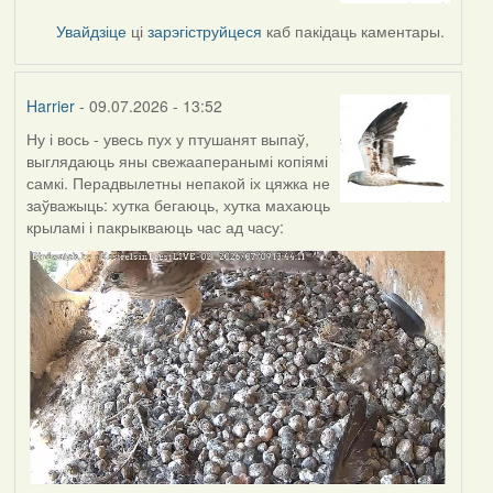
Увайдзіце
ці
зарэгіструйцеся
каб пакідаць каментары.
Harrier
- 09.07.2026 - 13:52
Ну і вось - увесь пух у птушанят выпаў,
выглядаюць яны свежааперанымі копіямі
самкі. Перадвылетны непакой іх цяжка не
заўважыць: хутка бегаюць, хутка махаюць
крыламі і пакрыкваюць час ад часу: