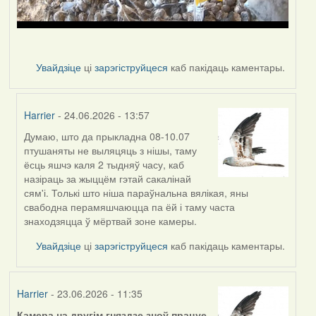
Увайдзіце
ці
зарэгіструйцеся
каб пакідаць каментары.
Harrier
- 24.06.2026 - 13:57
Думаю, што да прыкладна 08-10.07
In
птушаняты не выляцяць з нішы, таму
reply
ёсць яшчэ каля 2 тыдняў часу, каб
to
назіраць за жыццём гэтай сакалінай
by
сям'і. Толькі што ніша параўнальна вялікая, яны
nasta
свабодна перамяшчаюцца па ёй і таму часта
знаходзяцца ў мёртвай зоне камеры.
Увайдзіце
ці
зарэгіструйцеся
каб пакідаць каментары.
Harrier
- 23.06.2026 - 11:35
Камера на другім гняздзе зноў працуе.
.