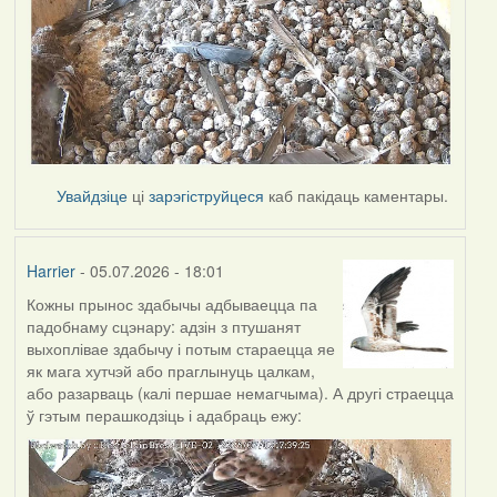
Увайдзіце
ці
зарэгіструйцеся
каб пакідаць каментары.
Harrier
- 05.07.2026 - 18:01
Кожны прынос здабычы адбываецца па
падобнаму сцэнару: адзін з птушанят
выхоплівае здабычу і потым стараецца яе
як мага хутчэй або праглынуць цалкам,
або разарваць (калі першае немагчыма). А другі страецца
ў гэтым перашкодзіць і адабраць ежу: