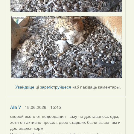
Увайдзіце
ці
зарэгіструйцеся
каб пакідаць каментары.
Alla V
- 18.06.2026 - 15:45
скорей всего от недоедания Ему не доставалось еды,
In
хотя он активно просил, двое старших были выше ,им и
reply
доставался корм.
to
Всё дело в "заботливом папке".Это мило наблюдать,как