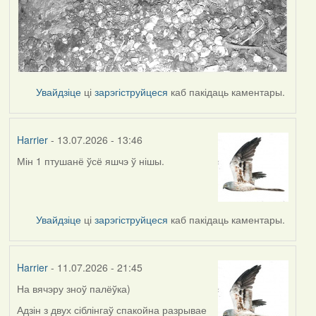
Увайдзіце
ці
зарэгіструйцеся
каб пакідаць каментары.
Harrier
- 13.07.2026 - 13:46
Мін 1 птушанё ўсё яшчэ ў нішы.
Увайдзіце
ці
зарэгіструйцеся
каб пакідаць каментары.
Harrier
- 11.07.2026 - 21:45
На вячэру зноў палёўка)
Адзін з двух сіблінгаў спакойна разрывае