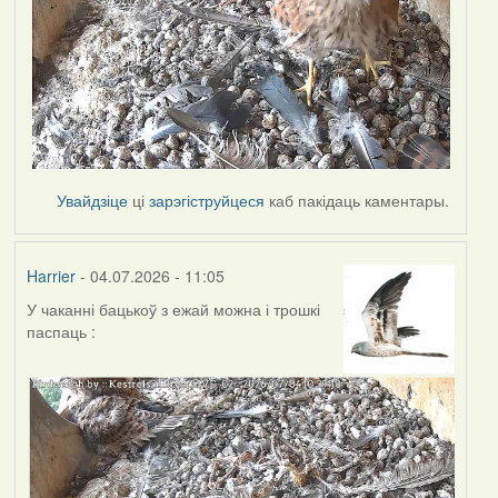
Увайдзіце
ці
зарэгіструйцеся
каб пакідаць каментары.
Harrier
- 04.07.2026 - 11:05
У чаканні бацькоў з ежай можна і трошкі
паспаць :