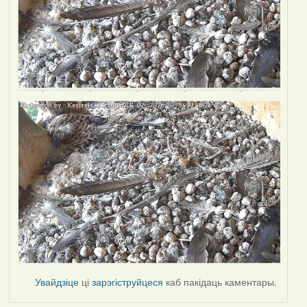
Увайдзіце
ці
зарэгіструйцеся
каб пакідаць каментары.