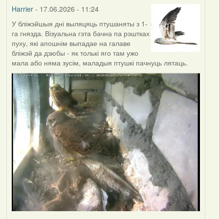
Harrier
- 17.06.2026 - 11:24
У бліжэйшыя дні выляцяць птушаняты з 1-
га гнязда. Візуальна гэта бачна па рэштках
пуху, які апошнім выпадае на галаве
бліжэй да дзюбы - як толькі яго там ужо
мала або няма зусім, маладыя птушкі пачнуць лятаць.