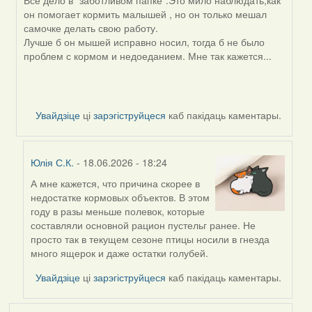
by
он помогает кормить малышей , но он только мешал
SaMANdaS
самочке делать свою работу.
Лучше б он мышей исправно носил, тогда б не было
проблем с кормом и недоеданием. Мне так кажется...
Увайдзіце
ці
зарэгіструйцеся
каб пакідаць каментары.
Юлія С.К.
- 18.06.2026 - 18:24
А мне кажется, что причина скорее в
In
недостатке кормовых объектов. В этом
reply
году в разы меньше полевок, которые
to
составляли основной рацион пустельг ранее. Не
by
просто так в текущем сезоне птицы носили в гнезда
Alla
много ящерок и даже остатки голубей.
V
Увайдзіце
ці
зарэгіструйцеся
каб пакідаць каментары.