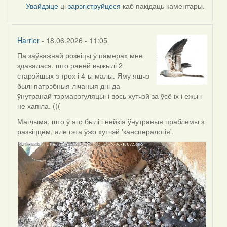
Увайдзіце
ці
зарэгіструйцеся
каб пакідаць каментары.
Harrier
- 18.06.2026 - 11:05
Па заўважнай розніцы ў памерах мне
In
здавалася, што раней выжылі 2
reply
старэйшых з трох і 4-ы малы. Яму яшчэ
to
былі патрэбныя лічаныя дні да
by
ўнутранай тэрмарэгуляцыі і вось хутчэй за ўсё іх і ежы і
SaMANdaS
не хапіла. (((
Магчыма, што ў яго былі і нейкія ўнутраныя праблемы з
развіццём, але гэта ўжо хутчэй 'канспералогія'.