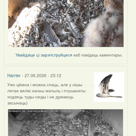
Увайдзіце
ці
зарэгіструйцеся
каб пакідаць каментары.
Harrier
- 27.06.2026 - 23:12
Ужо цёмна і можна спаць, але у нішы
лятае вялікі начны матыль і птушаняты
ходзяць туды-сюды і не думаюць
засынаць)