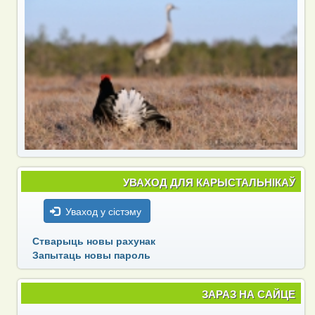
УВАХОД ДЛЯ КАРЫСТАЛЬНІКАЎ
Уваход у сістэму
Стварыць новы рахунак
Запытаць новы пароль
ЗАРАЗ НА САЙЦЕ