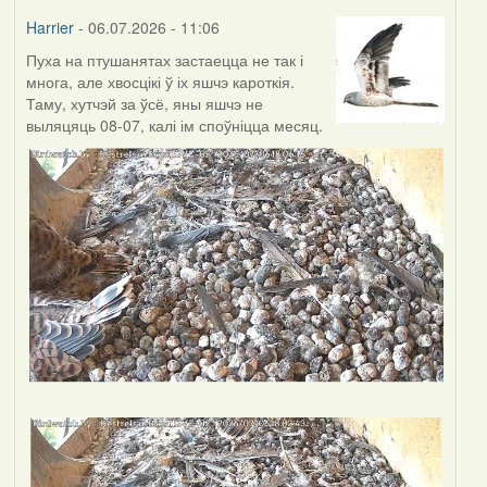
Harrier
- 06.07.2026 - 11:06
Пуха на птушанятах застаецца не так і
многа, але хвосцікі ў іх яшчэ кароткія.
Таму, хутчэй за ўсё, яны яшчэ не
выляцяць 08-07, калі ім споўніцца месяц.