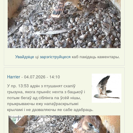
Увайдзіце
ці
зарэгіструйцеся
каб пакідаць каментары.
Harrier
- 04.07.2026 - 14:10
У пр. 13:53 адзін з птушанят схапіў
грызуна, якога прынёс нехта з бацькоў і
потым бегаў ад сіблінга па ўсёй нішы,
прыкрываючы ежу напаўраскрытымі
крыламі і не дазваляючы яе сабе адабраць.