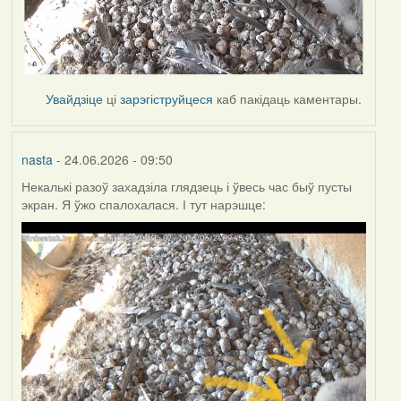
Увайдзіце
ці
зарэгіструйцеся
каб пакідаць каментары.
nasta
- 24.06.2026 - 09:50
Некалькі разоў захадзіла глядзець і ўвесь час быў пусты
экран. Я ўжо спалохалася. І тут нарэшце: