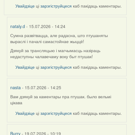
Увайдзіце
ці
зарэгіструйцеся
каб пакідаць каментары.
nataly.d
- 15.07.2026 - 14:24
Сумна развітвацца, але радасна, што птушаняты
In
выраслі і пачалі самастойнае жыццё!
reply
to
Дзякуй за трансляцыю і магчымасць назіраць
by
недаступны чалавечаму воку быт птушак!
Harrier
Увайдзіце
ці
зарэгіструйцеся
каб пакідаць каментары.
nasta
- 15.07.2026 - 14:25
Вам дзякуй за каментары пра птушак. было вельмі
In
цікава
reply
to
Увайдзіце
ці
зарэгіструйцеся
каб пакідаць каментары.
by
Harrier
Burry
- 19.07.2026 - 10:19