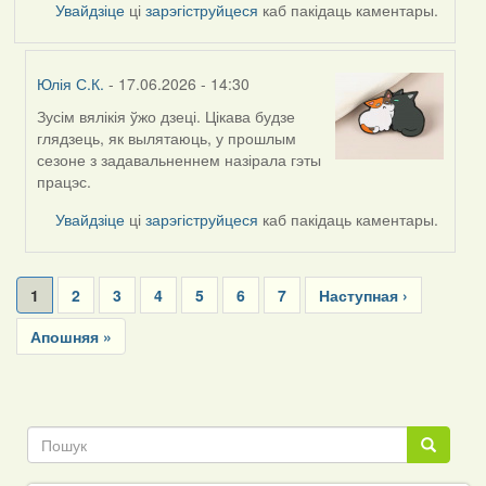
Увайдзіце
ці
зарэгіструйцеся
каб пакідаць каментары.
Юлія С.К.
- 17.06.2026 - 14:30
Зусім вялікія ўжо дзеці. Цікава будзе
In
глядзець, як вылятаюць, у прошлым
reply
сезоне з задавальненнем назірала гэты
to
працэс.
by
Harrier
Увайдзіце
ці
зарэгіструйцеся
каб пакідаць каментары.
Pagination
Current
1
Page
2
Page
3
Page
4
Page
5
Page
6
Page
7
Next
Наступная ›
page
page
Last
Апошняя »
page
Пошук
Пошук