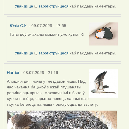
Увайдзіце
ці
зарэгіструйцеся
каб пакідаць каментары.
Юлія С.К.
- 09.07.2026 - 17:55
Гэты доўгачаканы момант ужо хутка. ☺️
In
reply
to
Увайдзіце
ці
зарэгіструйцеся
каб пакідаць каментары.
by
Harrier
Harrier
- 08.07.2026 - 21:19
Апошнія дні і ночы ў гнездавой нішы. Пад
час чакання бацькоў з ежай птушаняты
размінаюць крылы, махаючы імі нібыта ў
хуткім палёце, спрытна ловяць лапамі жвір
і хутка бегаюць па нішы - рыхтуюцца да вылету.