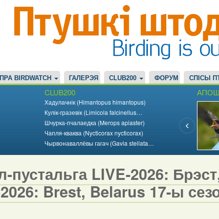
ПРА BIRDWATCH
ГАЛЕРЭЯ
CLUB200
ФОРУМ
СПІСЫ П
CLUB200
АПОШ
Хадулачнік (Himantopus himantopus)
Кулік-гразевік (Limicola falcinellus…
Шчурка-пчалаедка (Merops apiaster)
Чапля-кваква (Nycticorax nycticorax)
Чырвонаваллёвы гагач (Gavia stellata…
-пустальга LIVE-2026: Брэст,
2026: Brest, Belarus 17-ы сезо