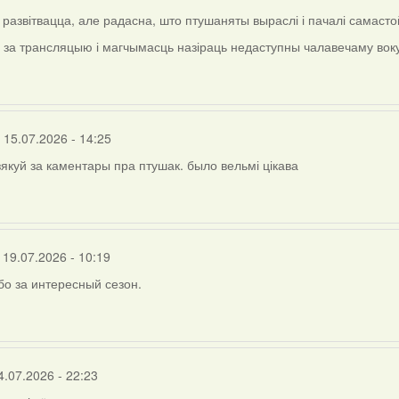
развітвацца, але радасна, што птушаняты выраслі і пачалі самаст
 за трансляцыю і магчымасць назіраць недаступны чалавечаму воку
 15.07.2026 - 14:25
якуй за каментары пра птушак. было вельмі цікава
 19.07.2026 - 10:19
о за интересный сезон.
4.07.2026 - 22:23