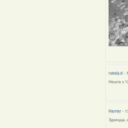
nataly.d
- 
Нешта з 1
Harrier
- 1
Здаецца, 