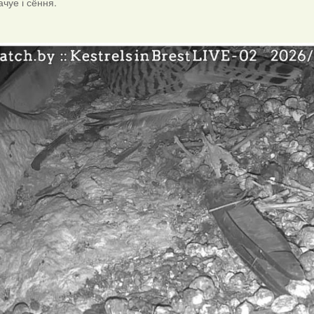
ачуе і сёння.