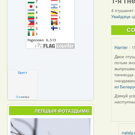
1-я гн
4 птушанят 
Увайдзіце
ц
C
Harrier
- 1
Двое птуш
потым зно
выпрошвац
Брест
пачнецца 
гнездаван
из Белару
Дзякуй ус
Gis
meteo
наступны
ЛЕПШЫЯ ФОТАЗДЫМКІ
nataly.