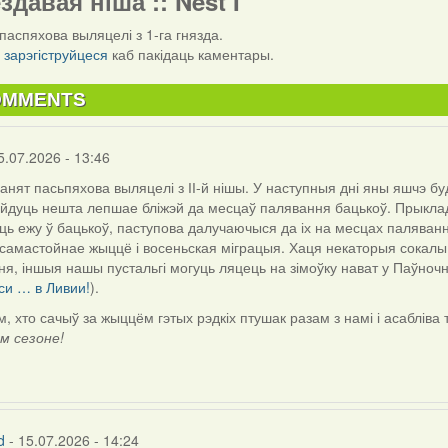
ездавая ніша :: Nest I
паспяхова выляцелі з 1-га гнязда.
і
зарэгіструйцеся
каб пакідаць каментары.
OMMENTS
5.07.2026 - 13:46
анят пасьпяхова выляцелі з ІІ-й нішы. У наступныя дні яны яшчэ бу
йдуць нешта лепшае бліжэй да месцаў палявання бацькоў. Прыкла
ь ежу ў бацькоў, паступова далучаючыся да іх на месцах паляван
самастойнае жыццё і восеньская міграцыя. Хаця некаторыя сокалы
ня, іншыя нашы пустальгі могуць ляцець на зімоўку нават у Паўноч
си … в Ливии!
).
ім, хто сачыў за жыццём гэтых рэдкіх птушак разам з намі і асаблів
м сезоне!
d
- 15.07.2026 - 14:24