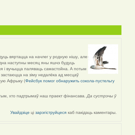
дуць вяртацца на начлег у родную нішу, але
дна наступны месяц яны яшчэ будуць
ня і вучыцца паляваць самастойна. А потым
 застаюцца на зіму недалёка ад месцаў
ную Афрыку (
Фейсбук помог обнаружить сокола-пустельгу
а тым, хто падтрымаў наш праект фінансава.
Да сустрэчы ў
Увайдзіце
ці
зарэгіструйцеся
каб пакідаць каментары.