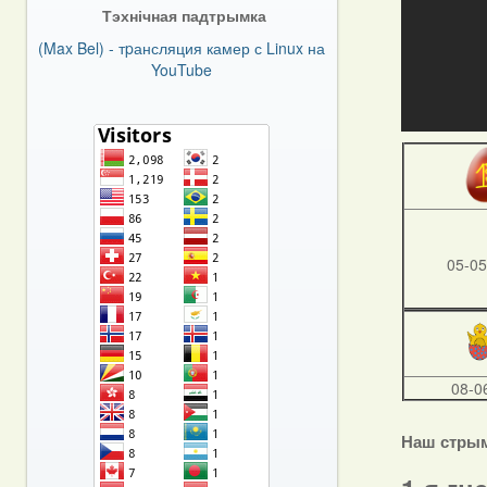
Тэхнічная падтрымка
(Max Bel) - тpансляция камер с Linux на
YouTube
05-05
08-0
Наш стры