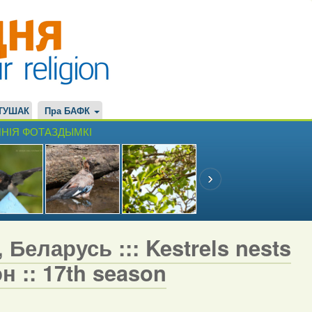
ТУШАК
Пра БАФК
НІЯ ФОТАЗДЫМКІ
 Беларусь ::: Kestrels nests
н :: 17th season