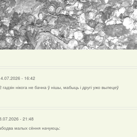
14.07.2026 - 16:42
2 гадзін нікога не бачна ў нішы, мабыць і другі ужо вылецеў
3.07.2026 - 21:48
абодва малых сёння начуюць: