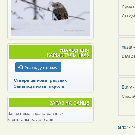
Сумна 
In
reply
Дзякуй
to
by
Harrier
nasta
-
УВАХОД ДЛЯ
КАРЫСТАЛЬНІКАЎ
Вам дз
In
reply
Уваход у сістэму
to
by
Стварыць новы рахунак
Harrier
Запытаць новы пароль
Burry
-
Спасиб
In
ЗАРАЗ НА САЙЦЕ
reply
to
Зараз няма зарэгістраваных
by
карыстальнікаў онлайн.
Harrier
Harrier
- 1