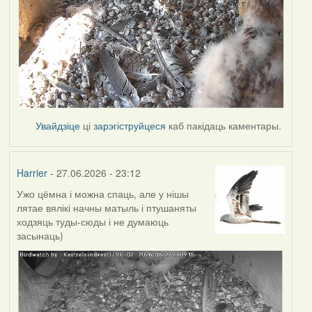
Увайдзіце
ці
зарэгіструйцеся
каб пакідаць каментары.
Harrier
- 27.06.2026 - 23:12
Ужо цёмна і можна спаць, але у нішы
лятае вялікі начны матыль і птушаняты
ходзяць туды-сюды і не думаюць
засынаць)