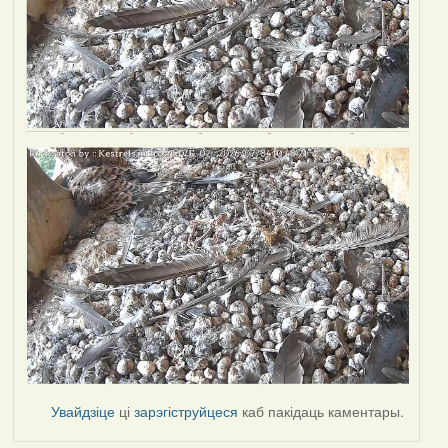
Увайдзіце
ці
зарэгіструйцеся
каб пакідаць каментары.