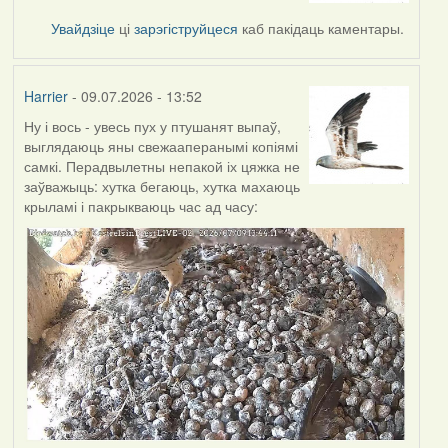
Увайдзіце
ці
зарэгіструйцеся
каб пакідаць каментары.
Harrier
- 09.07.2026 - 13:52
Ну і вось - увесь пух у птушанят выпаў,
выглядаюць яны свежааперанымі копіямі
самкі. Перадвылетны непакой іх цяжка не
заўважыць: хутка бегаюць, хутка махаюць
крыламі і пакрыкваюць час ад часу: