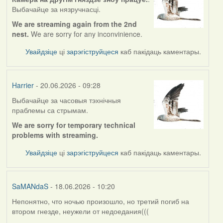
Выбачайце за нязручнасці.
We are streaming again from the 2nd
nest.
We are sorry for any inconvinience.
Увайдзіце
ці
зарэгіструйцеся
каб пакідаць каментары.
Harrier
- 20.06.2026 - 09:28
Выбачайце за часовыя тэхнічныя
праблемы са стрымам.
We are sorry for temporary technical
problems with streaming.
Увайдзіце
ці
зарэгіструйцеся
каб пакідаць каментары.
SaMANdaS
- 18.06.2026 - 10:20
Непонятно, что ночью произошло, но третий погиб на
втором гнезде, неужели от недоедания(((