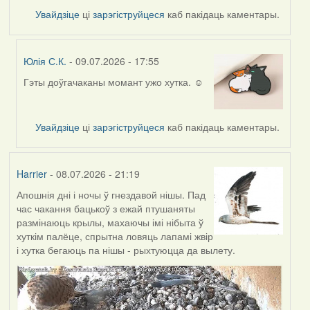
Увайдзіце
ці
зарэгіструйцеся
каб пакідаць каментары.
Юлія С.К.
- 09.07.2026 - 17:55
Гэты доўгачаканы момант ужо хутка. ☺️
In
reply
to
Увайдзіце
ці
зарэгіструйцеся
каб пакідаць каментары.
by
Harrier
Harrier
- 08.07.2026 - 21:19
Апошнія дні і ночы ў гнездавой нішы. Пад
час чакання бацькоў з ежай птушаняты
размінаюць крылы, махаючы імі нібыта ў
хуткім палёце, спрытна ловяць лапамі жвір
і хутка бегаюць па нішы - рыхтуюцца да вылету.