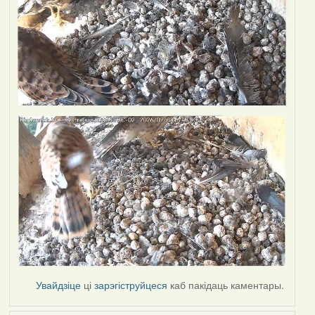
Увайдзіце
ці
зарэгіструйцеся
каб пакідаць каментары.