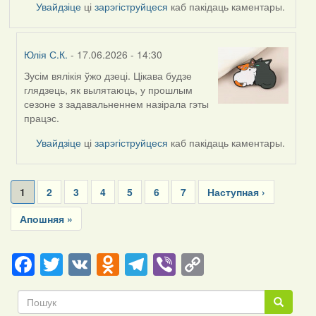
Увайдзіце
ці
зарэгіструйцеся
каб пакідаць каментары.
Юлія С.К.
- 17.06.2026 - 14:30
Зусім вялікія ўжо дзеці. Цікава будзе
In
глядзець, як вылятаюць, у прошлым
reply
сезоне з задавальненнем назірала гэты
to
працэс.
by
Harrier
Увайдзіце
ці
зарэгіструйцеся
каб пакідаць каментары.
Pagination
Current
1
Page
2
Page
3
Page
4
Page
5
Page
6
Page
7
Next
Наступная ›
page
page
Last
Апошняя »
page
Facebook
Twitter
VK
Odnoklassniki
Telegram
Viber
Copy
Link
Пошук
Пошук