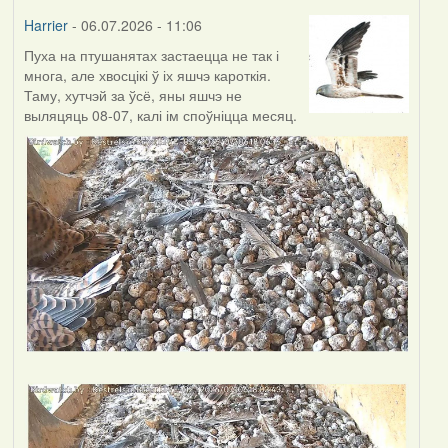
Harrier
- 06.07.2026 - 11:06
Пуха на птушанятах застаецца не так і
многа, але хвосцікі ў іх яшчэ кароткія.
Таму, хутчэй за ўсё, яны яшчэ не
выляцяць 08-07, калі ім споўніцца месяц.