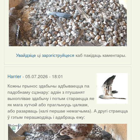
Увайдзіце
ці
зарэгіструйцеся
каб пакідаць каментары.
Harrier
- 05.07.2026 - 18:01
Кожны прынос здабычы адбываецца па
падобнаму сцэнару: адзін з птушанят
выхоплівае здабычу і потым стараецца яе
як мага хутчэй або праглынуць цалкам,
або разарваць (калі першае немагчыма). А другі страецца
ў гэтым перашкодзіць і адабраць ежу: