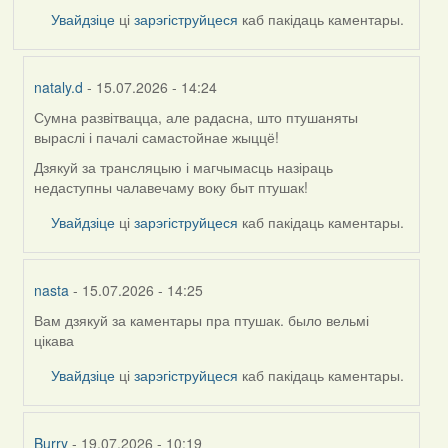
Увайдзіце
ці
зарэгіструйцеся
каб пакідаць каментары.
nataly.d
- 15.07.2026 - 14:24
Сумна развітвацца, але радасна, што птушаняты
In
выраслі і пачалі самастойнае жыццё!
reply
to
Дзякуй за трансляцыю і магчымасць назіраць
by
недаступны чалавечаму воку быт птушак!
Harrier
Увайдзіце
ці
зарэгіструйцеся
каб пакідаць каментары.
nasta
- 15.07.2026 - 14:25
Вам дзякуй за каментары пра птушак. было вельмі
In
цікава
reply
to
Увайдзіце
ці
зарэгіструйцеся
каб пакідаць каментары.
by
Harrier
Burry
- 19.07.2026 - 10:19