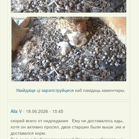
Увайдзіце
ці
зарэгіструйцеся
каб пакідаць каментары.
Alla V
- 18.06.2026 - 15:45
скорей всего от недоедания Ему не доставалось еды,
In
хотя он активно просил, двое старших были выше ,им и
reply
доставался корм.
to
Всё дело в "заботливом папке".Это мило наблюдать,как