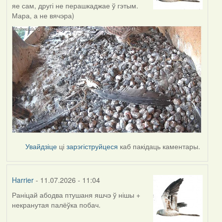
яе сам, другі не перашкаджае ў гэтым.
Мара, а не вячэра)
Увайдзіце
ці
зарэгіструйцеся
каб пакідаць каментары.
Harrier
- 11.07.2026 - 11:04
Раніцай абодва птушаня яшчэ ў нішы +
некранутая палёўка побач.