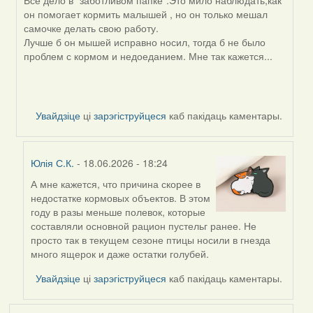
by
он помогает кормить малышей , но он только мешал
SaMANdaS
самочке делать свою работу.
Лучше б он мышей исправно носил, тогда б не было
проблем с кормом и недоеданием. Мне так кажется...
Увайдзіце
ці
зарэгіструйцеся
каб пакідаць каментары.
Юлія С.К.
- 18.06.2026 - 18:24
А мне кажется, что причина скорее в
In
недостатке кормовых объектов. В этом
reply
году в разы меньше полевок, которые
to
составляли основной рацион пустельг ранее. Не
by
просто так в текущем сезоне птицы носили в гнезда
Alla
много ящерок и даже остатки голубей.
V
Увайдзіце
ці
зарэгіструйцеся
каб пакідаць каментары.