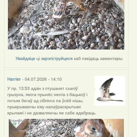
Увайдзіце
ці
зарэгіструйцеся
каб пакідаць каментары.
Harrier
- 04.07.2026 - 14:10
У пр. 13:53 адзін з птушанят схапіў
грызуна, якога прынёс нехта з бацькоў і
потым бегаў ад сіблінга па ўсёй нішы,
прыкрываючы ежу напаўраскрытымі
крыламі і не дазваляючы яе сабе адабраць.