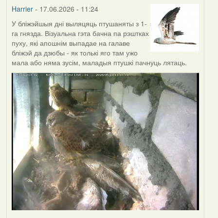
Harrier
- 17.06.2026 - 11:24
У бліжэйшыя дні выляцяць птушаняты з 1-
га гнязда. Візуальна гэта бачна па рэштках
пуху, які апошнім выпадае на галаве
бліжэй да дзюбы - як толькі яго там ужо
мала або няма зусім, маладыя птушкі пачнуць лятаць.