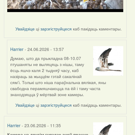
Увайдзіце
ці
зарэгіструйцеся
каб пакідаць каментары.
Harrier
- 24.06.2026 - 13:57
Думаю, што да прыкладна 08-10.07
In
птушаняты не выляцяць з нішы, таму
reply
ёсць яшчэ каля 2 тыдняў часу, каб
to
назіраць за жыццём гэтай сакалінай
by
сям'і. Толькі што ніша параўнальна вялікая, яны
nasta
свабодна перамяшчаюцца па ёй і таму часта
знаходзяцца ў мёртвай зоне камеры.
Увайдзіце
ці
зарэгіструйцеся
каб пакідаць каментары.
Harrier
- 23.06.2026 - 11:35
Камера на другім гняздзе зноў працуе.
.