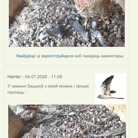
Увайдзіце
ці
зарэгіструйцеся
каб пакідаць каментары.
Harrier
- 04.07.2026 - 11:05
У чаканні бацькоў з ежай можна і трошкі
паспаць :