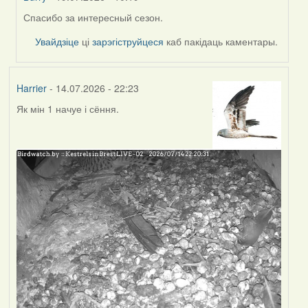
Спасибо за интересный сезон.
In
reply
Увайдзіце
ці
зарэгіструйцеся
каб пакідаць каментары.
to
by
Harrier
Harrier
- 14.07.2026 - 22:23
Як мін 1 начуе і сёння.