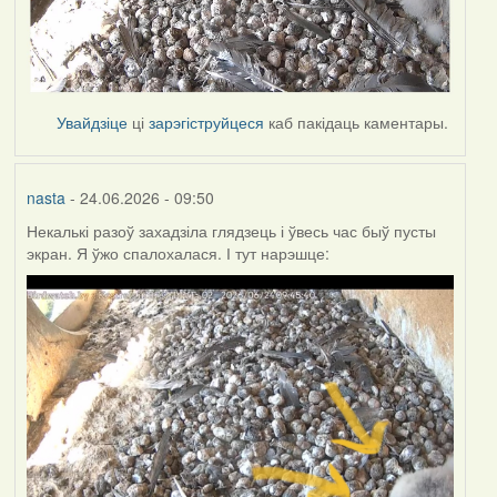
Увайдзіце
ці
зарэгіструйцеся
каб пакідаць каментары.
nasta
- 24.06.2026 - 09:50
Некалькі разоў захадзіла глядзець і ўвесь час быў пусты
экран. Я ўжо спалохалася. І тут нарэшце: