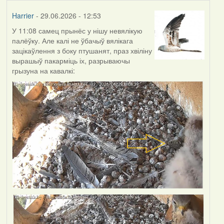
Harrier
- 29.06.2026 - 12:53
У 11:08 самец прынёс у нішу невялікую
палёўку. Але калі не ўбачыў вялікага
зацікаўлення з боку птушанят, праз хвіліну
вырашыў пакарміць іх, разрываючы
грызуна на кавалкі: