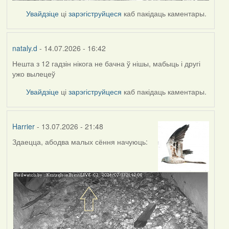
Увайдзіце
ці
зарэгіструйцеся
каб пакідаць каментары.
nataly.d
- 14.07.2026 - 16:42
Нешта з 12 гадзін нікога не бачна ў нішы, мабыць і другі
ужо вылецеў
Увайдзіце
ці
зарэгіструйцеся
каб пакідаць каментары.
Harrier
- 13.07.2026 - 21:48
Здаецца, абодва малых сёння начуюць: