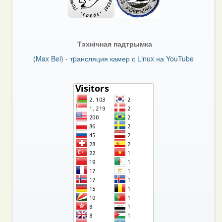
Тэхнічная падтрымка
(Max Bel) - тpансляция камер с Linux на YouTube