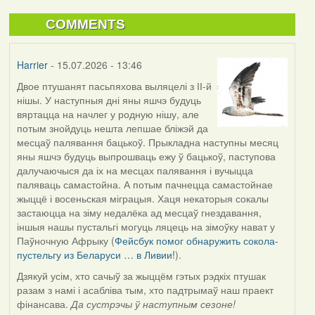
COMMENTS
Harrier
- 15.07.2026 - 13:46
Двое птушанят пасьпяхова выляцелі з ІІ-й
нішы. У наступныя дні яны яшчэ будуць
вяртацца на начлег у родную нішу, але
потым знойдуць нешта лепшае бліжэй да
месцаў палявання бацькоў. Прыкладна наступны месяц
яны яшчэ будуць выпрошваць ежу ў бацькоў, паступова
далучаючыся да іх на месцах палявання і вучыцца
паляваць самастойна. А потым пачнецца самастойнае
жыццё і восеньская міграцыя. Хаця некаторыя сокалы
застаюцца на зіму недалёка ад месцаў гнездавання,
іншыя нашы пустальгі могуць ляцець на зімоўку нават у
Паўночную Афрыку (
Фейсбук помог обнаружить сокола-
пустельгу из Беларуси … в Ливии!
).
Дзякуй усім, хто сачыў за жыццём гэтых рэдкіх птушак
разам з намі і асабліва тым, хто падтрымаў наш праект
фінансава.
Да сустрэчы ў наступным сезоне!