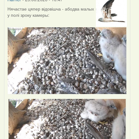
Нячастае цяпер відовішча - абодва малых
у полі зроку камеры: