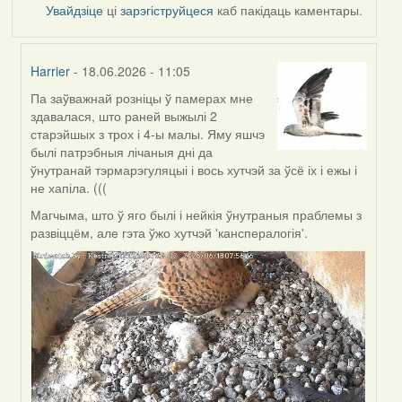
Увайдзіце
ці
зарэгіструйцеся
каб пакідаць каментары.
Harrier
- 18.06.2026 - 11:05
Па заўважнай розніцы ў памерах мне
In
здавалася, што раней выжылі 2
reply
старэйшых з трох і 4-ы малы. Яму яшчэ
to
былі патрэбныя лічаныя дні да
by
ўнутранай тэрмарэгуляцыі і вось хутчэй за ўсё іх і ежы і
SaMANdaS
не хапіла. (((
Магчыма, што ў яго былі і нейкія ўнутраныя праблемы з
развіццём, але гэта ўжо хутчэй 'канспералогія'.