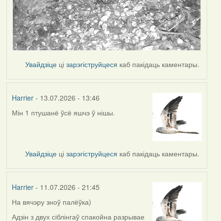
Увайдзіце
ці
зарэгіструйцеся
каб пакідаць каментары.
Harrier
- 13.07.2026 - 13:46
Мін 1 птушанё ўсё яшчэ ў нішы.
Увайдзіце
ці
зарэгіструйцеся
каб пакідаць каментары.
Harrier
- 11.07.2026 - 21:45
На вячэру зноў палёўка)
Адзін з двух сіблінгаў спакойна разрывае