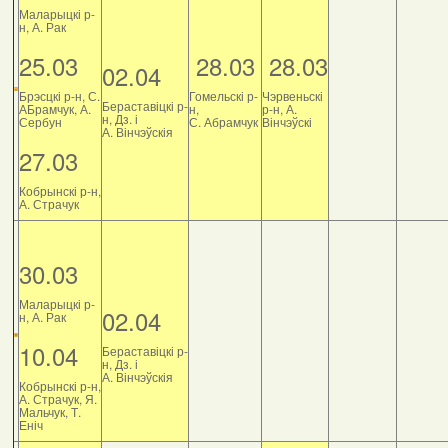
Маларыцкі р-
н, А. Рак
25.03
28.03
28.03
02.04
Брэсцкі р-н, С.
Гомельскі р-
Чэрвеньскі
Бераставіцкі р-
АБрамчук, А.
н,
р-н, А.
н, Дз. і
Сербун
С. Абрамчук
Вінчэўскі
А. Вінчэўскія
27.03
Кобрынскі р-н,
А. Страчук
30.03
Маларыцкі р-
02.04
н, А. Рак
10.04
Бераставіцкі р-
н, Дз. і
А. Вінчэўскія
Кобрынскі р-н,
А. Страчук, Я.
Мальчук, Т.
Еніч