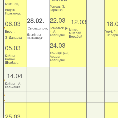
Каменец,
Гомель, З.
Вадзім
Гарошка
Пракапчук
22.03
28.02.
12.03
06.03
18.
Гомельскі р-
Свіслацкі р-н,
Мінск,
Брэст,
н, А.
Горкі, Р.
Мікалай
Дзьмітры
Халандач
Шкабара
Верабей
Э. Данцова
Шыманчук
24.03
05.03
Хойніцкі р-н,
Кобрын,
Арцём
Раман
Халандач
Шкабара
14.04
Кобрын, А.
Кальчанка
25.03