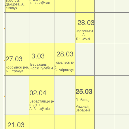
Брэст, Э.
А. Вінчэўскія
Данцова, А.
Ківачук
28.03
Чэрвеньскі
р-н, А.
Вінчэўскі
28.03
3.03
27.03
Гомельскі р-
Беражаны,
н,
Кобрынскі р-н,
Жорж Гулеўскі
С. Абрамчук
А. Страчук
25.03
02.04
Любань,
Бераставіцкі р-
н, Дз. і
Мікалай
А. Вінчэўскія
Верабей
21.03