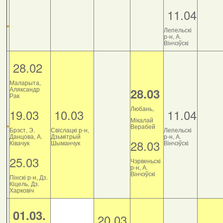
11.04
Лепельскі
р-н, А.
Вінчэўскі
28.02
Маларыта,
Аляксандр
28.03
Рак
Любань,
19.03
10.03
11.04
Мікалай
Верабей
Брэст, Э.
Свіслацкі р-н,
Лепельскі
Данцова, А.
Дзьмітрый
р-н, А.
28.03
Ківачук
Шыманчук
Вінчэўскі
25.03
Чэрвеньскі
р-н, А.
Вінчэўскі
Пінскі р-н, Дз.
Кіцель, Дз.
Харковіч
01.03.
20.03