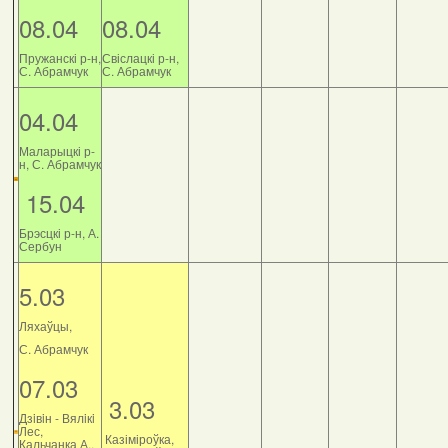
08.04
08.04
Пружанскі р-н,
Свіслацкі р-н,
С. Абрамчук
С. Абрамчук
04.04
Маларыцкі р-
н, С. Абрамчук
15.04
Брэсцкі р-н, А.
Сербун
5.03
Ляхаўцы,
С. Абрамчук
07.03
3.03
Дзiвiн - Вялiкi
Лес,
Казіміроўка,
Кальчанка А.,