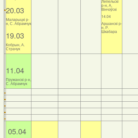
Лепельскі
р-н, А.
20.03
Вінчэўскі
14.04
Маларыцкі р-
н, С. Абрамчук
Аршанскі р-
н, Р.
Шкабара
19.03
Кобрын, А.
Страчук
11.04
Пружанскі р-н,
С. Абрамчук
05.04