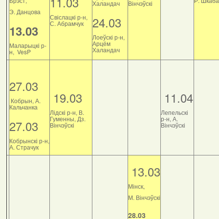
11.03
Брэст,
Р. Шкаб
Халандач
Вінчэўскі
Э. Данцова
Свіслацкі р-н,
24.03
С. Абрамчук
13.03
Лоеўскі р-н,
Арцём
Маларыцкі р-
Халандач
н, VesP
27.03
19.03
11.04
Кобрын, А.
Кальчанка
Лідскі р-н, В.
Лепельскі
Гуменны, Дз.
р-н, А.
27.03
Вінчэўскі
Вінчэўскі
Кобрынскі р-н,
А. Страчук
13.03
Мінск,
М. Вінчэўскі
28.03