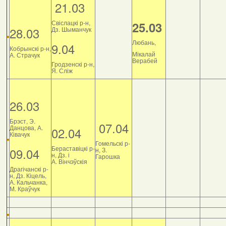
21.03
Свіслацкі р-н,
25.03
28.03
Дз. Шыманчук
Любань,
9.04
Кобрынскі р-н,
Мікалай
А. Страчук
Верабей
Гродзенскі р-н,
Я. Сліж
26.03
Брэст, Э.
07.04
Данцова, А.
02.04
Ківачук
Гомельскі р-
Бераставіцкі р-
09.04
н, З.
н, Дз. і
Гарошка
А. Вінчэўскія
Драгічанскі р-
н, Дз. Кіцель,
А. Кальчанка,
М. Краўчук