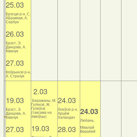
25.03
Брэсцкі р-н, С.
АБрамчук, А.
Сербун
26.03
Брэст, Э.
Данцова, А.
Ківачук
27.03
Кобрынскі р-н,
А. Страчук
2.03
19.03
24.03
Беражаны, М.
Гулінскі, Ж.
Гулеўскі
24.03
Брэст, Э.
Лоеўскі р-н,
(таксама на
Данцова, А.
Арцём
зімоўцы)
Ківачук
Халандач
Любань,
19.03
27.03
28.03
Мікалай
Верабей