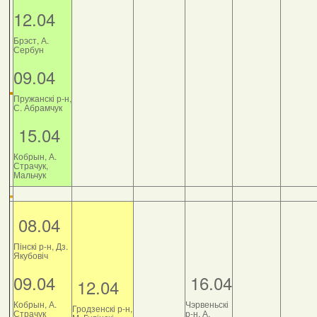
12.04
Брэст, А.
Сербун
09.04
Пружанскі р-н,
С. Абрамчук
15.04
Кобрын, А.
Страчук,
Мальчук
08.04
Пінскі р-н, Дз.
Якубовіч
09.04
16.04
12.04
Кобрын, А.
Чэрвеньскі
Гродзенскі р-н,
Страчук
р-н, А.