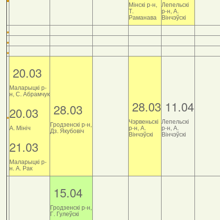
Мінскі р-н,
Лепельскі
Т.
р-н, А.
Раманава
Вінчэўскі
20.03
Маларыцкі р-
н, С. Абрамчук
28.03
11.04
28.03
20.03
Чэрвеньскі
Лепельскі
Гродзенскі р-н,
А. Мініч
р-н, А.
р-н, А.
Дз. Якубовіч
Вінчэўскі
Вінчэўскі
21.03
Маларыцкі р-
н. А. Рак
15.04
Гродзенскі р-н,
Г. Гулеўскі