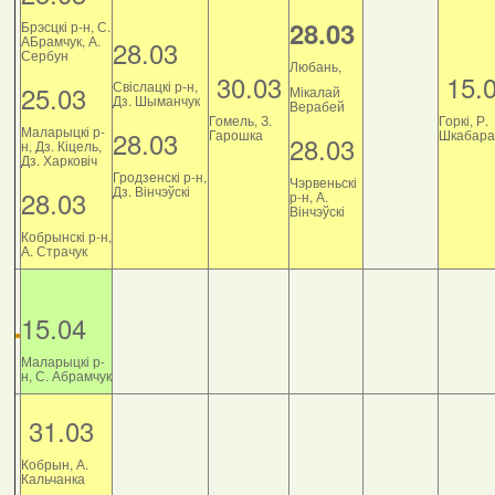
28.03
Брэсцкі р-н, С.
АБрамчук, А.
28.03
Сербун
Любань,
30.03
15.
Свіслацкі р-н,
25.03
Мікалай
Дз. Шыманчук
Верабей
Гомель, З.
Горкі, Р.
Маларыцкі р-
28.03
Гарошка
Шкабара
28.03
н, Дз. Кіцель,
Дз. Харковіч
Гродзенскі р-н,
Чэрвеньскі
Дз. Вінчэўскі
28.03
р-н, А.
Вінчэўскі
Кобрынскі р-н,
А. Страчук
15.04
Маларыцкі р-
н, С. Абрамчук
31.03
Кобрын, А.
Кальчанка