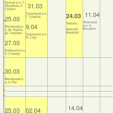
Брэсцкі р-н, С.
31.03
АБрамчук, А.
Сербун
11.04
Гродзенскі р-н,
24.03
25.03
Г. Гулеўскі
Лепельскі
Любань,
9.04
р-н, А.
Маларыцкі р-
Вінчэўскі
Мікалай
н, Дз. Кіцель,
Верабей
Дз. Харковіч
Гродзенскі р-н,
Я. Сліж
27.03
Кобрынскі р-н,
А. Страчук
30.03
Маларыцкі р-
н, А. Рак
14.04
25.03
02.04