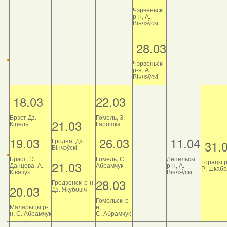
Чэрвеньскі
р-н, А.
Вінчэўскі
28.03
Чэрвеньскі
р-н, А.
Вінчэўскі
18.03
22.03
Брэст,Дз.
Гомель, З.
21.03
Кіцель
Гарошка
19.03
26.03
11.04
Гродна, Дз.
31.
Вінчэўскі
Брэст, Э.
Гомель, С.
Лепельскі
Горацкі р
21.03
Данцова, А.
Абрамчук
р-н, А.
Р. Шкаб
Ківачук
Вінчэўскі
28.03
Гродзенскі р-н,
20.03
Дз. Якубовіч
Гомельскі р-
Маларыцкі р-
н,
н, С. Абрамчук
С. Абрамчук