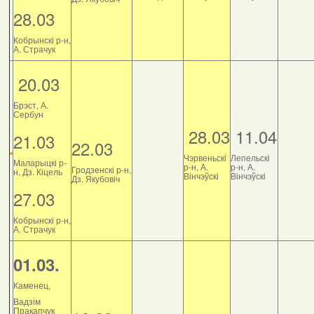
28.03
Кобрынскі р-н,
А. Страчук
20.03
Брэст, А.
Сербун
28.03
11.04
21.03
22.03
Чэрвеньскі
Лепельскі
Маларыцкі р-
р-н, А.
р-н, А.
Гродзенскі р-н,
н, Дз. Кіцель
Вінчэўскі
Вінчэўскі
Дз. Якубовіч
27.03
Кобрынскі р-н,
А. Страчук
01.03.
Каменец,
Вадзім
Пракапчук