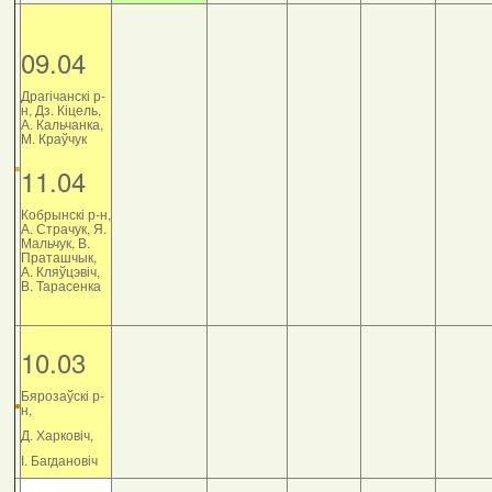
09.04
Драгічанскі р-
н, Дз. Кіцель,
А. Кальчанка,
М. Краўчук
11.04
Кобрынскі р-н,
А. Страчук, Я.
Мальчук, В.
Праташчык,
А. Кляўцэвіч,
В. Тарасенка
10.03
Бярозаўскі р-
н,
Д. Харковіч,
І. Багдановіч