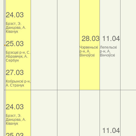
24.03
Брэст, Э.
Данцова, А.
Ківачук
28.03
11.04
25.03
Чэрвеньскі
Лепельскі
р-н, А.
р-н, А.
Брэсцкі р-н, С.
Вінчэўскі
Вінчэўскі
АБрамчук, А.
Сербун
27.03
Кобрынскі р-н,
А. Страчук
24.03
Брэст, Э.
Данцова, А.
Ківачук
11.04
25.03