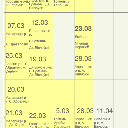
Лідскі р-н, В.
Кобрынскі р-н,
Гомель, З.
Гуменны, Дз.
А. Страчук
Гарошка
Вінчэўскі
12.03
07.03
23.03
Бераставіцкі р-
Маларыцкі р-
н,
Любань,
н,
В.Гуменны,
Мікалай
А. Пракаповіч
Верабей
Дз. Вінчэўскі
25.03
28.03
19.03
Брэсцкі р-н, С.
Чэрвеньскі
Дятлаўскі р-н,
АБрамчук, А.
р-н, А.
В. Гуменны,
Сербун
Вінчэўскі
Дз. Вінчэўскі
20.03
Маларыцкі р-
н, С. Абрамчук
5.03
28.03
11.04
21.03
22.03
Гомель,
Чэрвеньскі
Лепельскі
Маларыцкі р-
Арцём
р-н, А.
р-н, А.
Гродзенскі р-н,
н, Дз. Кіцель
Халандач
Вінчэўскі
Вінчэўскі
Дз. Якубовіч