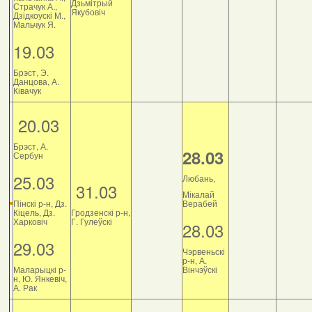
Дзьмітрый
Страчук А.,
Якубовіч
Дзiдкоускi М.,
Мальчук Я.
19.03
Брэст, Э.
Данцова, А.
Ківачук
20.03
Брэст, А.
28.03
Сербун
25.03
Любань,
31.03
Мікалай
Пінскі р-н, Дз.
Верабей
Кіцель, Дз.
Гродзенскі р-н,
Харковіч
Г. Гулеўскі
28.03
29.03
Чэрвеньскі
р-н, А.
Маларыцкі р-
Вінчэўскі
н, Ю. Янкевіч,
А. Рак