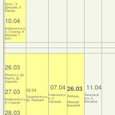
Брэст, Э.
Данцова, А.
Ківачук
10.04
Кобрынскі р-н,
А. Страчук, Я.
Мальчук, Т.
Еніч
26.03
Пінскі р-н, Дз.
Кіцель, Дз.
Харковіч
07.04
11.04
26.03
27.03
02.04
Гомельскі р-
Лепельскі
Любань,
Гродзенскі р-н,
н, З.
р-н, А.
Кобрынскі р-н,
Дз. Якубовіч
Гарошка
Вінчэўскі
Мікалай
А. Страчук
Верабей
28.03