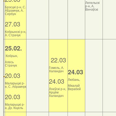
Лепельскі
р-н, А.
Брэсцкі р-н, С.
Вінчэўскі
АБрамчук, А.
Сербун
27.03
Кобрынскі р-н,
А. Страчук
25.02.
Кобрын,
22.03
Алесь
Страчук
Гомель, А.
24.03
Халандач
20.03
24.03
Любань,
Маларыцкі р-
Мікалай
н, С. Абрамчук
Лоеўскі р-н,
Верабей
Арцём
20.03
Халандач
Маларыцкі р-
н, Дз. Кіцель