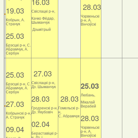
16.03
28.03
19.03
Свіслацкі р-н,
Чэрвеньскі
Качко Фёдар,
Кобрын, А.
р-н, А.
Шыманчук
Страчук
Вінчэўскі
Дзьмітрый
25.03
Брэсцкі р-н, С.
АБрамчук, А.
Сербун
27.03
25.03
Свіслацкі р-н,
25.03
Брэсцкі р-н, С.
Дз. Шыманчук
АБрамчук, А.
Сербун
Любань,
28.03
28.03
27.03
Мікалай
Верабей
Гродзенскі р-н,
Гомельскі р-
Дз. Якубовіч
н,
Кобрынскі р-н,
28.03
С. Абрамчук
А. Страчук
02.04
09.04
Чэрвеньскі
р-н, А.
Бераставіцкі р-
Вінчэўскі
н, Дз. і