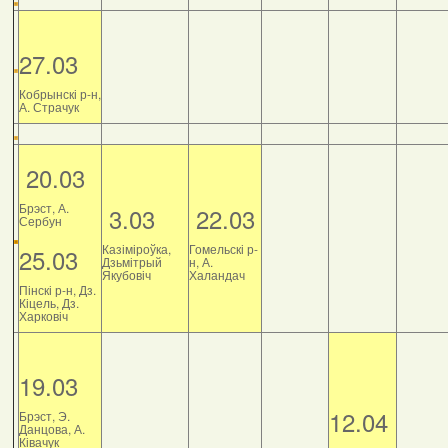
27.03
Кобрынскі р-н,
А. Страчук
20.03
Брэст, А.
3.03
22.03
Сербун
Казіміроўка,
Гомельскі р-
25.03
Дзьмітрый
н, А.
Якубовіч
Халандач
Пінскі р-н, Дз.
Кіцель, Дз.
Харковіч
19.03
12.04
Брэст, Э.
Данцова, А.
Ківачук