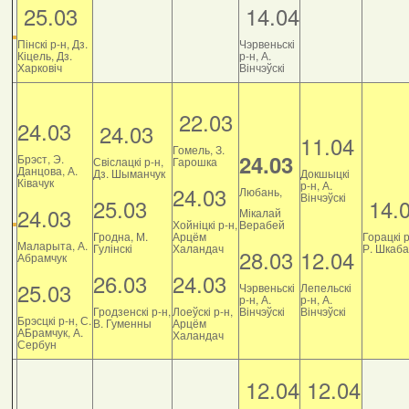
25.03
14.04
Пінскі р-н, Дз.
Чэрвеньскі
Кіцель, Дз.
р-н, А.
Харковіч
Вінчэўскі
22.03
24.03
24.03
11.04
Гомель, З.
24.03
Брэст, Э.
Свіслацкі р-н,
Гарошка
Данцова, А.
Дз. Шыманчук
Докшыцкі
Ківачук
р-н, А.
24.03
Любань,
Вінчэўскі
25.03
14.
24.03
Мікалай
Хойніцкі р-н,
Верабей
Гродна, М.
Арцём
Горацкі р
Маларыта, А.
Гулінскі
Халандач
Р. Шкаб
28.03
12.04
Абрамчук
26.03
24.03
25.03
Чэрвеньскі
Лепельскі
р-н, А.
р-н, А.
Гродзенскі р-н,
Лоеўскі р-н,
Вінчэўскі
Вінчэўскі
Брэсцкі р-н, С.
В. Гуменны
Арцём
АБрамчук, А.
Халандач
Сербун
12.04
12.04