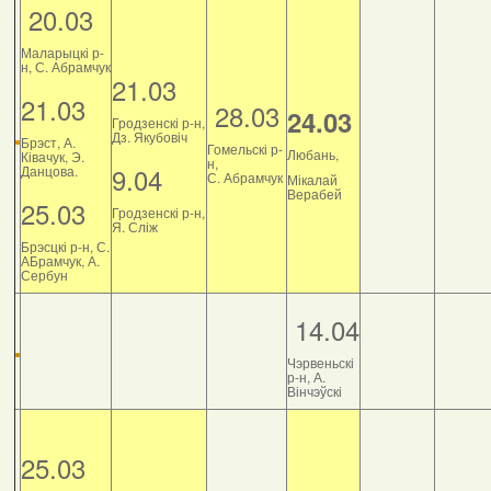
20.03
Маларыцкі р-
н, С. Абрамчук
21.03
21.03
28.03
24.03
Гродзенскі р-н,
Дз. Якубовіч
Брэст, А.
Гомельскі р-
Любань,
Ківачук, Э.
н,
9.04
Данцова.
С. Абрамчук
Мікалай
Верабей
25.03
Гродзенскі р-н,
Я. Сліж
Брэсцкі р-н, С.
АБрамчук, А.
Сербун
14.04
Чэрвеньскі
р-н, А.
Вінчэўскі
25.03