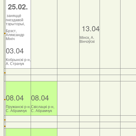
25.02.
заняццё
гнездавой
тэрыторыі,
13.04
Брэст,
Аляксандр
Мінск, А.
Мініч
Вінчэўскі
03.04
Кобрынскі р-н,
А. Страчук
08.04
08.04
Пружанскі р-н,
Свіслацкі р-н,
С. Абрамчук
С. Абрамчук