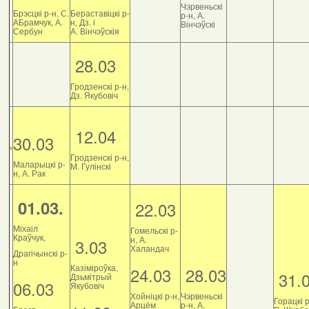
Чэрвеньскі
Брэсцкі р-н, С.
Бераставіцкі р-
р-н, А.
АБрамчук, А.
н, Дз. і
Вінчэўскі
Сербун
А. Вінчэўскія
28.03
Гродзенскі р-н,
Дз. Якубовіч
12.04
30.03
Гродзенскі р-н,
Маларыцкі р-
М. Гулінскі
н, А. Рак
01.03.
22.03
Міхаіл
Гомельскі р-
Краўчук,
н, А.
3.03
Халандач
Драгічынскі р-
н
Казіміроўка,
24.03
28.03
31.
Дзьмітрый
06.03
Якубовіч
Хойніцкі р-н,
Чэрвеньскі
Горацкі р
Арцём
р-н, А.