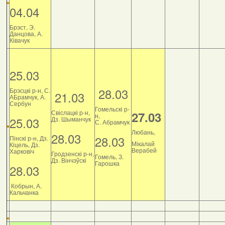
04.04
Брэст, Э.
Данцова, А.
Ківачук
25.03
28.03
Брэсцкі р-н, С.
21.03
АБрамчук, А.
Сербун
Гомельскі р-
Свіслацкі р-н,
27.03
н,
25.03
Дз. Шыманчук
С. Абрамчук
Любань,
28.03
28.03
Пінскі р-н, Дз.
Мікалай
Кіцель, Дз.
Верабей
Харковіч
Гродзенскі р-н,
Гомель, З.
Дз. Вінчэўскі
Гарошка
28.03
Кобрын, А.
Кальчанка