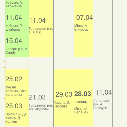
Кобрын, А.
Кальчанка
11.04
07.04
11.04
Кобрын, Р.
Мінск, А.
Гродзенскі р-н,
Шкабара
Вінчэўскі
Я. Сліж
15.04
Брэсцкі р-н, А.
Сербун
25.02
песня
11.04
Кобрын, Алег
28.03
29.03
21.03
Кальчанка
Лепельскі
Любань,
Гомель, З.
25.03
р-н, А.
Гродзенскі р-н,
Гарошка
Вінчэўскі
Мікалай
Дз. Якубовіч
Верабей
Пінскі р-н, Дз.
Кіцель, Дз.
Харковіч