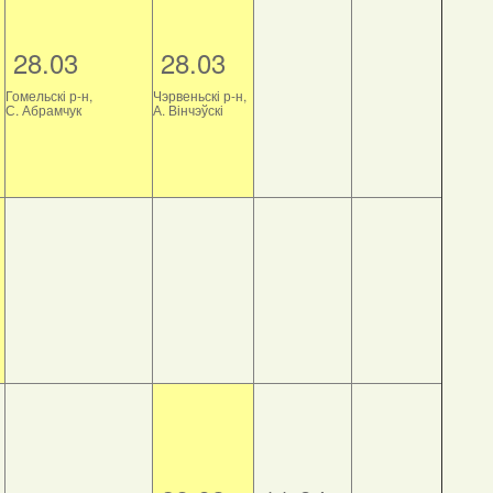
28.03
28.03
Гомельскі р-н,
Чэрвеньскі р-н,
С. Абрамчук
А. Вінчэўскі