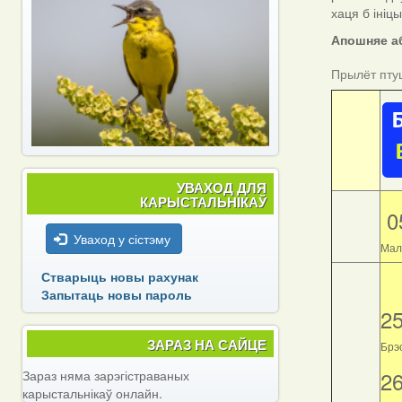
хаця б ініц
Апошняе аб
Прылёт пту
УВАХОД ДЛЯ
КАРЫСТАЛЬНІКАЎ
0
Уваход у сістэму
Мал
Стварыць новы рахунак
Запытаць новы пароль
2
ЗАРАЗ НА САЙЦЕ
Брэс
2
Зараз няма зарэгістраваных
карыстальнікаў онлайн.