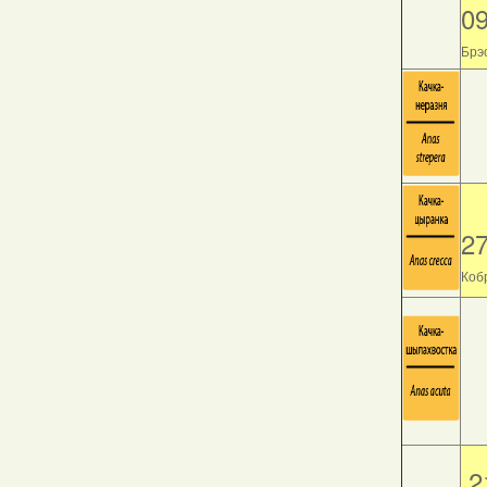
0
Брэс
2
Кобр
2