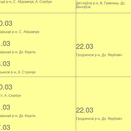
цкі р-н, С. АБрамчук, А. Сербун
Дятлаўскі р-н, В. Гуменны, Дз.
Вінчэўскі
0.03
арыцкі р-н, С. Абрамчук
1.03
22.03
рыцкі р-н, Дз. Кіцель
Гродзенскі р-н, Дз. Якубовіч
8.03
ынскі р-н, А. Страчук
0.03
ст, А. Сербун
1.03
22.03
рыцкі р-н, Дз. Кіцель
Гродзенскі р-н, Дз. Якубовіч
7.03