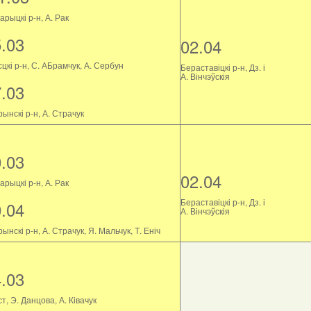
рыцкі р-н, А. Рак
5.03
02.04
цкі р-н, С. АБрамчук, А. Сербун
Бераставіцкі р-н, Дз. і
А. Вінчэўскія
7.03
ынскі р-н, А. Страчук
0.03
02.04
рыцкі р-н, А. Рак
Бераставіцкі р-н, Дз. і
0.04
А. Вінчэўскія
ынскі р-н, А. Страчук, Я. Мальчук, Т. Еніч
4.03
т, Э. Данцова, А. Ківачук