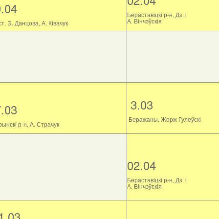
9.04
Бераставіцкі р-н, Дз. і
А. Вінчэўскія
т, Э. Данцова, А. Ківачук
3.03
7.03
Беражаны, Жорж Гулеўскі
ынскі р-н, А. Страчук
02.04
Бераставіцкі р-н, Дз. і
А. Вінчэўскія
1.03