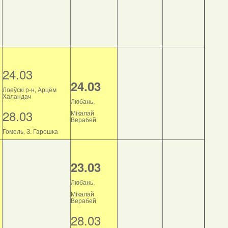
24.03
24.03
Лоеўскі р-н, Арцём
Халандач
Любань,
28.03
Мікалай
Верабей
Гомель, З. Гарошка
23.03
Любань,
Мікалай
Верабей
28.03