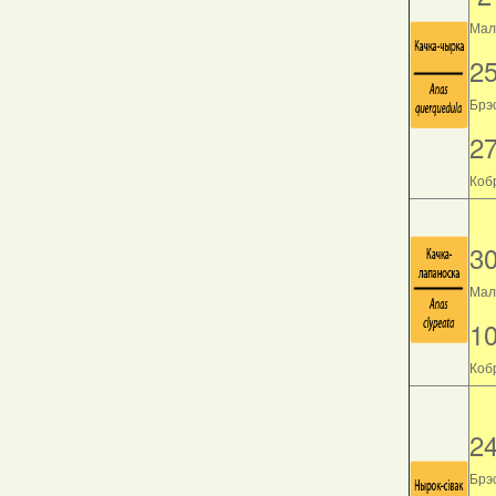
Мала
2
Брэс
2
Кобр
3
Мала
1
Кобр
2
Брэс