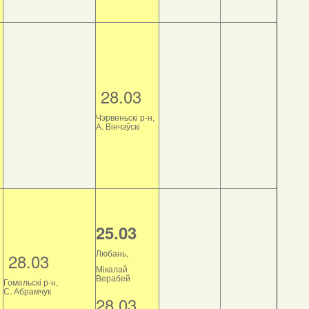
28.03
Чэрвеньскі р-н,
А. Вінчэўскі
25.03
Любань,
28.03
Мікалай
Верабей
Гомельскі р-н,
С. Абрамчук
28.03