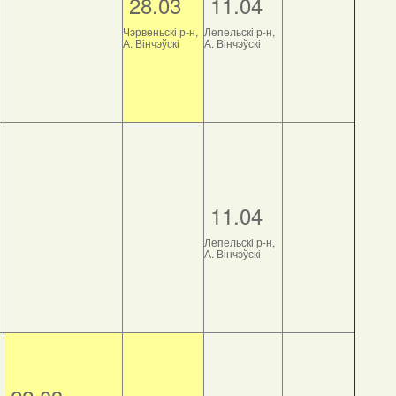
28.03
11.04
Чэрвеньскі р-н,
Лепельскі р-н,
А. Вінчэўскі
А. Вінчэўскі
11.04
Лепельскі р-н,
А. Вінчэўскі