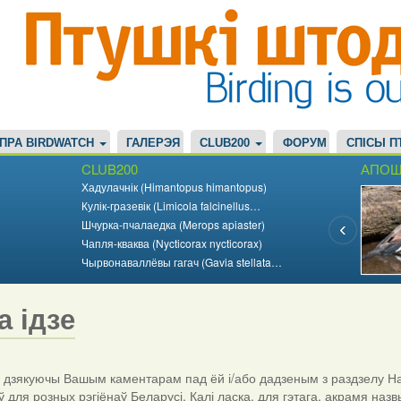
ПРА BIRDWATCH
ГАЛЕРЭЯ
CLUB200
ФОРУМ
СПІСЫ П
CLUB200
АПОШ
Хадулачнік (Himantopus himantopus)
Кулік-гразевік (Limicola falcinellus…
Шчурка-пчалаедка (Merops apiaster)
Чапля-кваква (Nycticorax nycticorax)
Чырвонаваллёвы гагач (Gavia stellata…
а ідзе
дзякуючы Вашым каментарам пад ёй і/або дадзеным з раздзелу На
ў для розных рэгіёнаў Беларусі. Калі ласка, для гэтага, акрамя назв