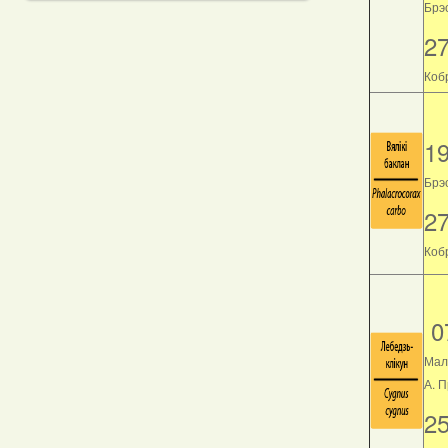
Брэс
2
Кобр
1
Брэс
2
Кобр
0
Мал
А. 
2