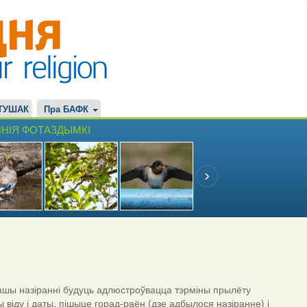
ТУШАК
Пра БАФК
НІЯ ФОТАЗДЫМКІ
шы назіранні будуць адлюстроўвацца тэрміны прылёту
ы віду і даты, пішыце горад-раён (дзе адбылося назіранне) і