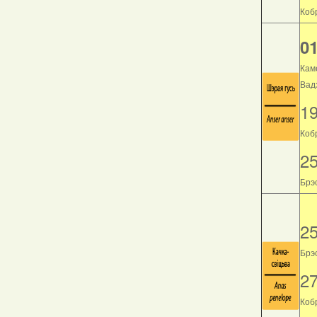
Кобр
01
Кам
Вад
1
Коб
2
Брэс
2
Брэс
2
Кобр