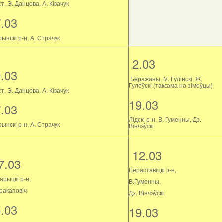
т, Э. Данцова, А. Ківачук
7.03
ынскі р-н, А. Страчук
2.03
9.03
Беражаны, М. Гулінскі, Ж.
Гулеўскі (таксама на зімоўцы)
т, Э. Данцова, А. Ківачук
19.03
7.03
Лідскі р-н, В. Гуменны, Дз.
ынскі р-н, А. Страчук
Вінчэўскі
12.03
7.03
Бераставіцкі р-н,
арыцкі р-н,
В.Гуменны,
Пракаповіч
Дз. Вінчэўскі
5.03
19.03