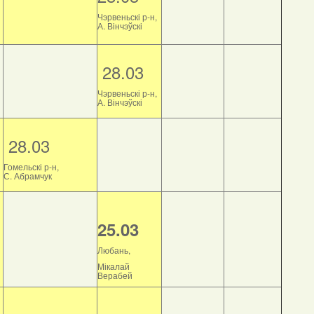
Чэрвеньскі р-н,
А. Вінчэўскі
28.03
Чэрвеньскі р-н,
А. Вінчэўскі
28.03
Гомельскі р-н,
С. Абрамчук
25.03
Любань,
Мікалай
Верабей