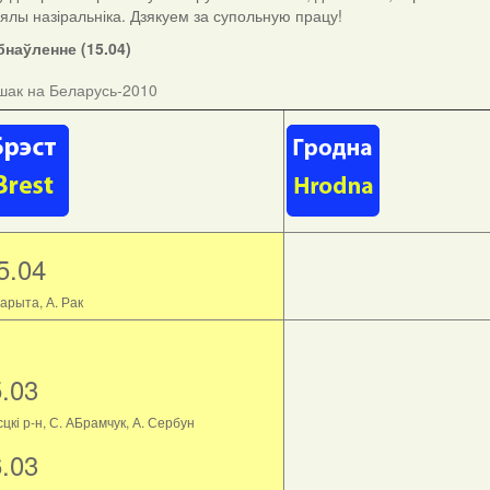
ыялы назіральніка. Дзякуем за супольную працу!
наўленне (15.04)
шак на Беларусь-2010
5.04
арыта, А. Рак
5.03
цкі р-н, С. АБрамчук, А. Сербун
6.03