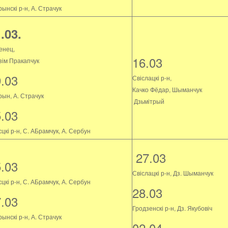
ынскі р-н, А. Страчук
.03.
енец,
16.03
зім Пракапчук
9.03
Свіслацкі р-н,
Качко Фёдар, Шыманчук
рын, А. Страчук
Дзьмітрый
5.03
цкі р-н, С. АБрамчук, А. Сербун
27.03
5.03
Свіслацкі р-н, Дз. Шыманчук
цкі р-н, С. АБрамчук, А. Сербун
28.03
7.03
Гродзенскі р-н, Дз. Якубовіч
ынскі р-н, А. Страчук
02.04