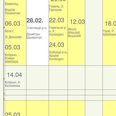
Каменец,
Гомель, З.
Вадзім
Гарошка
Пракапчук
22.03
28.02.
12.03
06.03
18.
Гомельскі р-
Свіслацкі р-н,
Мінск,
Брэст,
н, А.
Горкі, Р.
Мікалай
Дзьмітры
Халандач
Шкабара
Верабей
Э. Данцова
Шыманчук
24.03
05.03
Хойніцкі р-н,
Кобрын,
Арцём
Раман
Халандач
Шкабара
14.04
Кобрын, А.
Кальчанка
25.03