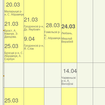
20.03
Маларыцкі р-
н, С. Абрамчук
21.03
21.03
28.03
24.03
Гродзенскі р-н,
Дз. Якубовіч
Брэст, А.
Гомельскі р-
Любань,
Ківачук, Э.
н,
9.04
Данцова.
С. Абрамчук
Мікалай
Верабей
25.03
Гродзенскі р-н,
Я. Сліж
Брэсцкі р-н, С.
АБрамчук, А.
Сербун
14.04
Чэрвеньскі
р-н, А.
Вінчэўскі
25.03