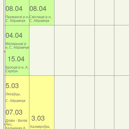
08.04
08.04
Пружанскі р-н,
Свіслацкі р-н,
С. Абрамчук
С. Абрамчук
04.04
Маларыцкі р-
н, С. Абрамчук
15.04
Брэсцкі р-н, А.
Сербун
5.03
Ляхаўцы,
С. Абрамчук
07.03
3.03
Дзiвiн - Вялiкi
Лес,
Казіміроўка,
Кальчанка А.,