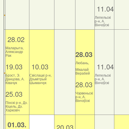
11.04
Лепельскі
р-н, А.
Вінчэўскі
28.02
Маларыта,
Аляксандр
28.03
Рак
Любань,
19.03
10.03
11.04
Мікалай
Верабей
Брэст, Э.
Свіслацкі р-н,
Лепельскі
Данцова, А.
Дзьмітрый
р-н, А.
28.03
Ківачук
Шыманчук
Вінчэўскі
25.03
Чэрвеньскі
р-н, А.
Вінчэўскі
Пінскі р-н, Дз.
Кіцель, Дз.
Харковіч
01.03.
20.03