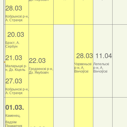
28.03
Кобрынскі р-н,
А. Страчук
20.03
Брэст, А.
Сербун
28.03
11.04
21.03
22.03
Чэрвеньскі
Лепельскі
Маларыцкі р-
р-н, А.
р-н, А.
Гродзенскі р-н,
н, Дз. Кіцель
Вінчэўскі
Вінчэўскі
Дз. Якубовіч
27.03
Кобрынскі р-н,
А. Страчук
01.03.
Каменец,
Вадзім
Пракапчук