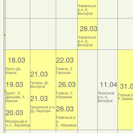
Чэрвеньскі
р-н, А.
Вінчэўскі
28.03
Чэрвеньскі
р-н, А.
Вінчэўскі
18.03
22.03
Брэст,Дз.
Гомель, З.
21.03
Кіцель
Гарошка
19.03
26.03
11.04
Гродна, Дз.
31.
Вінчэўскі
Брэст, Э.
Гомель, С.
Лепельскі
Горацкі р
21.03
Данцова, А.
Абрамчук
р-н, А.
Р. Шкаб
Ківачук
Вінчэўскі
28.03
Гродзенскі р-н,
20.03
Дз. Якубовіч
Гомельскі р-
Маларыцкі р-
н,
н, С. Абрамчук
С. Абрамчук