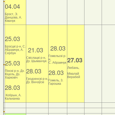
04.04
Брэст, Э.
Данцова, А.
Ківачук
25.03
28.03
Брэсцкі р-н, С.
21.03
АБрамчук, А.
Сербун
Гомельскі р-
Свіслацкі р-н,
27.03
н,
25.03
Дз. Шыманчук
С. Абрамчук
Любань,
28.03
28.03
Пінскі р-н, Дз.
Мікалай
Кіцель, Дз.
Верабей
Харковіч
Гродзенскі р-н,
Гомель, З.
Дз. Вінчэўскі
Гарошка
28.03
Кобрын, А.
Кальчанка