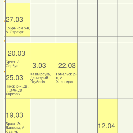
27.03
Кобрынскі р-н,
А. Страчук
20.03
Брэст, А.
3.03
22.03
Сербун
Казіміроўка,
Гомельскі р-
25.03
Дзьмітрый
н, А.
Якубовіч
Халандач
Пінскі р-н, Дз.
Кіцель, Дз.
Харковіч
19.03
12.04
Брэст, Э.
Данцова, А.
Ківачук