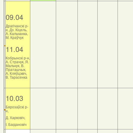
09.04
Драгічанскі р-
н, Дз. Кіцель,
А. Кальчанка,
М. Краўчук
11.04
Кобрынскі р-н,
А. Страчук, Я.
Мальчук, В.
Праташчык,
А. Кляўцэвіч,
В. Тарасенка
10.03
Бярозаўскі р-
н,
Д. Харковіч,
І. Багдановіч