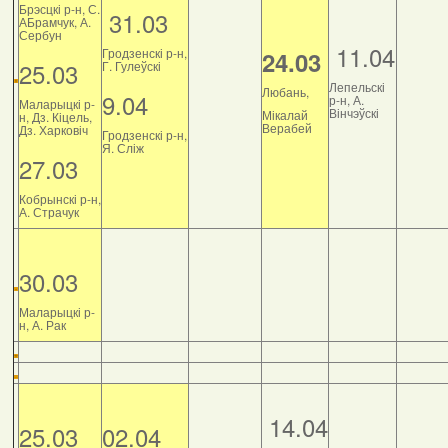
Брэсцкі р-н, С.
31.03
АБрамчук, А.
Сербун
11.04
Гродзенскі р-н,
24.03
25.03
Г. Гулеўскі
Лепельскі
Любань,
9.04
р-н, А.
Маларыцкі р-
Вінчэўскі
Мікалай
н, Дз. Кіцель,
Верабей
Дз. Харковіч
Гродзенскі р-н,
Я. Сліж
27.03
Кобрынскі р-н,
А. Страчук
30.03
Маларыцкі р-
н, А. Рак
14.04
25.03
02.04