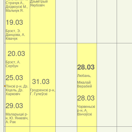
Дзьмітрый
Страчук А.,
Якубовіч
Дзiдкоускi М.,
Мальчук Я.
19.03
Брэст, Э.
Данцова, А.
Ківачук
20.03
Брэст, А.
28.03
Сербун
25.03
Любань,
31.03
Мікалай
Пінскі р-н, Дз.
Верабей
Кіцель, Дз.
Гродзенскі р-н,
Харковіч
Г. Гулеўскі
28.03
29.03
Чэрвеньскі
р-н, А.
Маларыцкі р-
Вінчэўскі
н, Ю. Янкевіч,
А. Рак