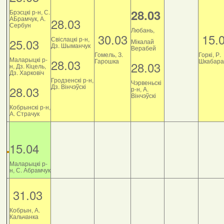
28.03
Брэсцкі р-н, С.
АБрамчук, А.
28.03
Сербун
Любань,
30.03
15.
Свіслацкі р-н,
25.03
Мікалай
Дз. Шыманчук
Верабей
Гомель, З.
Горкі, Р.
Маларыцкі р-
28.03
Гарошка
Шкабара
28.03
н, Дз. Кіцель,
Дз. Харковіч
Гродзенскі р-н,
Чэрвеньскі
Дз. Вінчэўскі
28.03
р-н, А.
Вінчэўскі
Кобрынскі р-н,
А. Страчук
15.04
Маларыцкі р-
н, С. Абрамчук
31.03
Кобрын, А.
Кальчанка