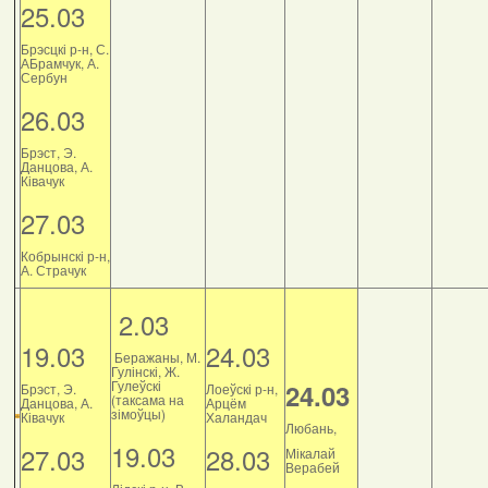
25.03
Брэсцкі р-н, С.
АБрамчук, А.
Сербун
26.03
Брэст, Э.
Данцова, А.
Ківачук
27.03
Кобрынскі р-н,
А. Страчук
2.03
19.03
24.03
Беражаны, М.
Гулінскі, Ж.
Гулеўскі
24.03
Брэст, Э.
Лоеўскі р-н,
(таксама на
Данцова, А.
Арцём
зімоўцы)
Ківачук
Халандач
Любань,
19.03
27.03
28.03
Мікалай
Верабей