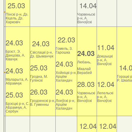
25.03
14.04
Пінскі р-н, Дз.
Чэрвеньскі
Кіцель, Дз.
р-н, А.
Харковіч
Вінчэўскі
22.03
24.03
24.03
11.04
Гомель, З.
24.03
Брэст, Э.
Свіслацкі р-н,
Гарошка
Данцова, А.
Дз. Шыманчук
Докшыцкі
Ківачук
р-н, А.
24.03
Любань,
Вінчэўскі
25.03
14.
24.03
Мікалай
Хойніцкі р-н,
Верабей
Гродна, М.
Арцём
Горацкі р
Маларыта, А.
Гулінскі
Халандач
Р. Шкаб
28.03
12.04
Абрамчук
26.03
24.03
25.03
Чэрвеньскі
Лепельскі
р-н, А.
р-н, А.
Гродзенскі р-н,
Лоеўскі р-н,
Вінчэўскі
Вінчэўскі
Брэсцкі р-н, С.
В. Гуменны
Арцём
АБрамчук, А.
Халандач
Сербун
12.04
12.04