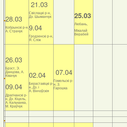
21.03
Свіслацкі р-н,
25.03
28.03
Дз. Шыманчук
Любань,
9.04
Кобрынскі р-н,
Мікалай
А. Страчук
Верабей
Гродзенскі р-н,
Я. Сліж
26.03
Брэст, Э.
07.04
Данцова, А.
02.04
Ківачук
Гомельскі р-
Бераставіцкі р-
09.04
н, З.
н, Дз. і
Гарошка
А. Вінчэўскія
Драгічанскі р-
н, Дз. Кіцель,
А. Кальчанка,
М. Краўчук