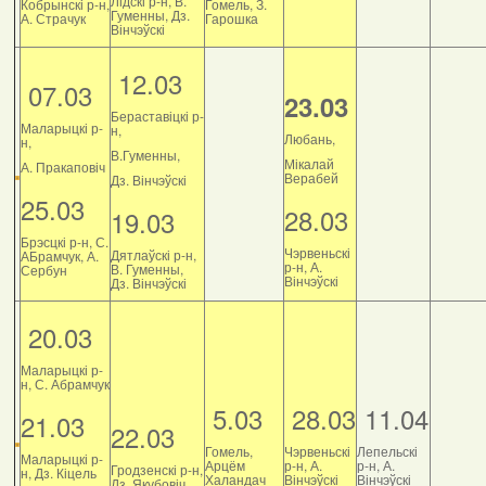
Лідскі р-н, В.
Кобрынскі р-н,
Гомель, З.
Гуменны, Дз.
А. Страчук
Гарошка
Вінчэўскі
12.03
07.03
23.03
Бераставіцкі р-
Маларыцкі р-
н,
Любань,
н,
В.Гуменны,
Мікалай
А. Пракаповіч
Верабей
Дз. Вінчэўскі
25.03
28.03
19.03
Брэсцкі р-н, С.
Чэрвеньскі
Дятлаўскі р-н,
АБрамчук, А.
р-н, А.
В. Гуменны,
Сербун
Вінчэўскі
Дз. Вінчэўскі
20.03
Маларыцкі р-
н, С. Абрамчук
5.03
28.03
11.04
21.03
22.03
Гомель,
Чэрвеньскі
Лепельскі
Маларыцкі р-
Арцём
р-н, А.
р-н, А.
Гродзенскі р-н,
н, Дз. Кіцель
Халандач
Вінчэўскі
Вінчэўскі
Дз. Якубовіч