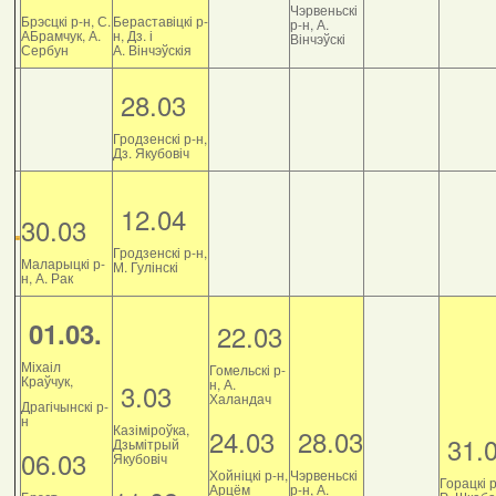
Чэрвеньскі
Брэсцкі р-н, С.
Бераставіцкі р-
р-н, А.
АБрамчук, А.
н, Дз. і
Вінчэўскі
Сербун
А. Вінчэўскія
28.03
Гродзенскі р-н,
Дз. Якубовіч
12.04
30.03
Гродзенскі р-н,
Маларыцкі р-
М. Гулінскі
н, А. Рак
01.03.
22.03
Міхаіл
Гомельскі р-
Краўчук,
н, А.
3.03
Халандач
Драгічынскі р-
н
Казіміроўка,
24.03
28.03
31.
Дзьмітрый
06.03
Якубовіч
Хойніцкі р-н,
Чэрвеньскі
Горацкі р
Арцём
р-н, А.