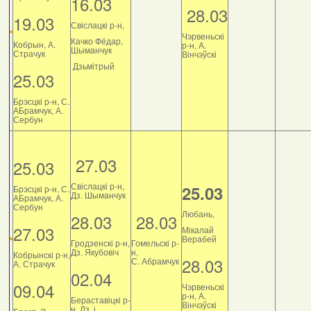
16.03
28.03
19.03
Свіслацкі р-н,
Чэрвеньскі
Качко Фёдар,
Кобрын, А.
р-н, А.
Шыманчук
Страчук
Вінчэўскі
Дзьмітрый
25.03
Брэсцкі р-н, С.
АБрамчук, А.
Сербун
27.03
25.03
Свіслацкі р-н,
25.03
Брэсцкі р-н, С.
Дз. Шыманчук
АБрамчук, А.
Сербун
Любань,
28.03
28.03
27.03
Мікалай
Верабей
Гродзенскі р-н,
Гомельскі р-
Дз. Якубовіч
н,
Кобрынскі р-н,
28.03
С. Абрамчук
А. Страчук
02.04
09.04
Чэрвеньскі
р-н, А.
Бераставіцкі р-
Вінчэўскі
н, Дз. і