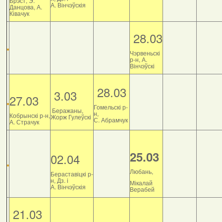
Брэст, Э.
А. Вінчэўскія
Данцова, А.
Ківачук
28.03
Чэрвеньскі
р-н, А.
Вінчэўскі
28.03
3.03
27.03
Гомельскі р-
Беражаны,
н,
Кобрынскі р-н,
Жорж Гулеўскі
С. Абрамчук
А. Страчук
25.03
02.04
Любань,
Бераставіцкі р-
н, Дз. і
Мікалай
А. Вінчэўскія
Верабей
21.03