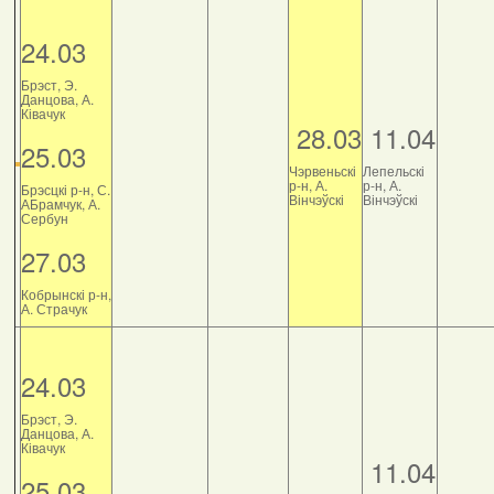
24.03
Брэст, Э.
Данцова, А.
Ківачук
28.03
11.04
25.03
Чэрвеньскі
Лепельскі
р-н, А.
р-н, А.
Брэсцкі р-н, С.
Вінчэўскі
Вінчэўскі
АБрамчук, А.
Сербун
27.03
Кобрынскі р-н,
А. Страчук
24.03
Брэст, Э.
Данцова, А.
Ківачук
11.04
25.03