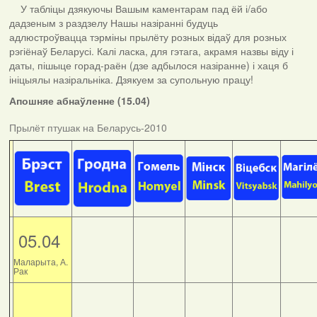
У табліцы дзякуючы Вашым каментарам пад ёй і/або
дадзеным з раздзелу Нашы назіранні будуць
адлюстроўвацца тэрміны прылёту розных відаў для розных
рэгіёнаў Беларусі. Калі ласка, для гэтага, акрамя назвы віду і
даты, пішыце горад-раён (дзе адбылося назіранне) і хаця б
ініцыялы назіральніка. Дзякуем за супольную працу!
Апошняе абнаўленне (15.04)
Прылёт птушак на Беларусь-2010
05.04
Маларыта, А.
Рак