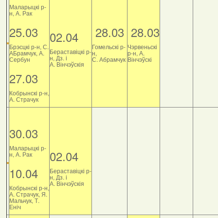
Маларыцкі р-
н, А. Рак
25.03
28.03
28.03
02.04
Брэсцкі р-н, С.
Гомельскі р-
Чэрвеньскі
Бераставіцкі р-
АБрамчук, А.
н,
р-н, А.
н, Дз. і
Сербун
С. Абрамчук
Вінчэўскі
А. Вінчэўскія
27.03
Кобрынскі р-н,
А. Страчук
30.03
Маларыцкі р-
02.04
н, А. Рак
10.04
Бераставіцкі р-
н, Дз. і
А. Вінчэўскія
Кобрынскі р-н,
А. Страчук, Я.
Мальчук, Т.
Еніч