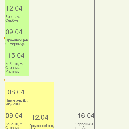
12.04
Брэст, А.
Сербун
09.04
Пружанскі р-н,
С. Абрамчук
15.04
Кобрын, А.
Страчук,
Мальчук
08.04
Пінскі р-н, Дз.
Якубовіч
09.04
16.04
12.04
Кобрын, А.
Чэрвеньскі
Гродзенскі р-н,
Страчук
р-н, А.