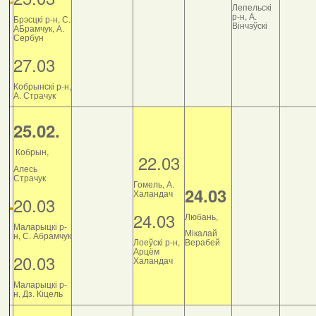
Лепельскі
р-н, А.
Брэсцкі р-н, С.
Вінчэўскі
АБрамчук, А.
Сербун
27.03
Кобрынскі р-н,
А. Страчук
25.02.
Кобрын,
22.03
Алесь
Страчук
Гомель, А.
24.03
Халандач
20.03
24.03
Любань,
Маларыцкі р-
Мікалай
н, С. Абрамчук
Лоеўскі р-н,
Верабей
Арцём
20.03
Халандач
Маларыцкі р-
н, Дз. Кіцель