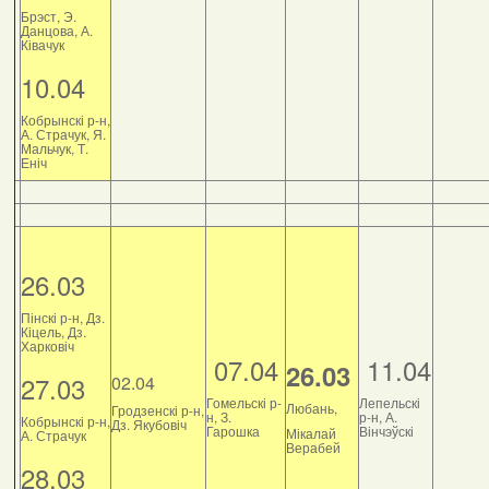
Брэст, Э.
Данцова, А.
Ківачук
10.04
Кобрынскі р-н,
А. Страчук, Я.
Мальчук, Т.
Еніч
26.03
Пінскі р-н, Дз.
Кіцель, Дз.
Харковіч
07.04
11.04
26.03
27.03
02.04
Гомельскі р-
Лепельскі
Любань,
Гродзенскі р-н,
н, З.
р-н, А.
Кобрынскі р-н,
Дз. Якубовіч
Гарошка
Вінчэўскі
Мікалай
А. Страчук
Верабей
28.03