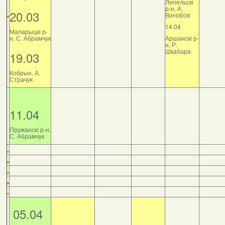
Лепельскі
р-н, А.
20.03
Вінчэўскі
14.04
Маларыцкі р-
н, С. Абрамчук
Аршанскі р-
н, Р.
Шкабара
19.03
Кобрын, А.
Страчук
11.04
Пружанскі р-н,
С. Абрамчук
05.04