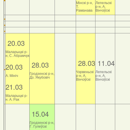
Мінскі р-н,
Лепельскі
Т.
р-н, А.
Раманава
Вінчэўскі
20.03
Маларыцкі р-
н, С. Абрамчук
28.03
11.04
28.03
20.03
Чэрвеньскі
Лепельскі
Гродзенскі р-н,
А. Мініч
р-н, А.
р-н, А.
Дз. Якубовіч
Вінчэўскі
Вінчэўскі
21.03
Маларыцкі р-
н. А. Рак
15.04
Гродзенскі р-н,
Г. Гулеўскі