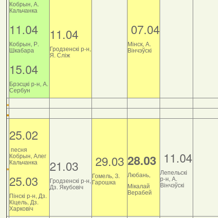
Кобрын, А.
Кальчанка
11.04
07.04
11.04
Кобрын, Р.
Мінск, А.
Гродзенскі р-н,
Шкабара
Вінчэўскі
Я. Сліж
15.04
Брэсцкі р-н, А.
Сербун
25.02
песня
11.04
Кобрын, Алег
28.03
29.03
21.03
Кальчанка
Лепельскі
Любань,
Гомель, З.
25.03
р-н, А.
Гродзенскі р-н,
Гарошка
Вінчэўскі
Мікалай
Дз. Якубовіч
Верабей
Пінскі р-н, Дз.
Кіцель, Дз.
Харковіч