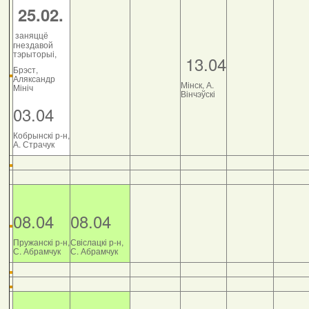
25.02.
заняццё
гнездавой
тэрыторыі,
13.04
Брэст,
Аляксандр
Мінск, А.
Мініч
Вінчэўскі
03.04
Кобрынскі р-н,
А. Страчук
08.04
08.04
Пружанскі р-н,
Свіслацкі р-н,
С. Абрамчук
С. Абрамчук