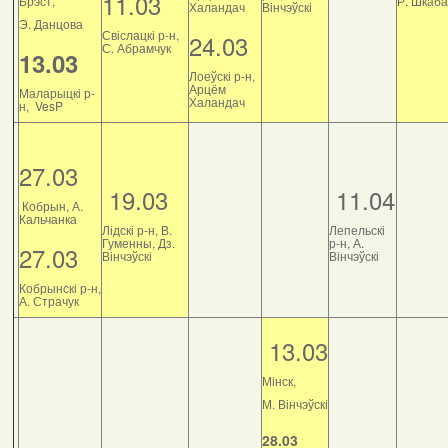
11.03
Брэст,
Р. Шкаб
Халандач
Вінчэўскі
Э. Данцова
Свіслацкі р-н,
24.03
С. Абрамчук
13.03
Лоеўскі р-н,
Арцём
Маларыцкі р-
Халандач
н, VesP
27.03
19.03
11.04
Кобрын, А.
Кальчанка
Лідскі р-н, В.
Лепельскі
Гуменны, Дз.
р-н, А.
27.03
Вінчэўскі
Вінчэўскі
Кобрынскі р-н,
А. Страчук
13.03
Мінск,
М. Вінчэўскі
28.03