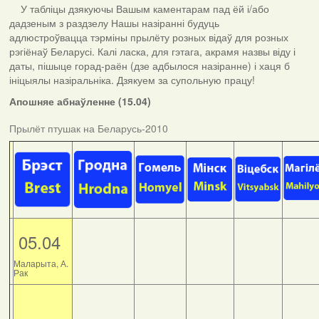
У табліцы дзякуючы Вашым каментарам пад ёй і/або
дадзеным з раздзелу Нашы назіранні будуць
адлюстроўвацца тэрміны прылёту розных відаў для розных
рэгіёнаў Беларусі. Калі ласка, для гэтага, акрамя назвы віду і
даты, пішыце горад-раён (дзе адбылося назіранне) і хаця б
ініцыялы назіральніка. Дзякуем за супольную працу!
Апошняе абнаўленне (15.04)
Прылёт птушак на Беларусь-2010
05.04
Маларыта, А.
Рак