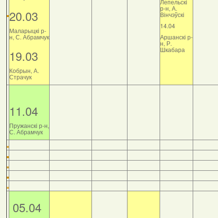
Лепельскі
р-н, А.
20.03
Вінчэўскі
14.04
Маларыцкі р-
н, С. Абрамчук
Аршанскі р-
н, Р.
Шкабара
19.03
Кобрын, А.
Страчук
11.04
Пружанскі р-н,
С. Абрамчук
05.04