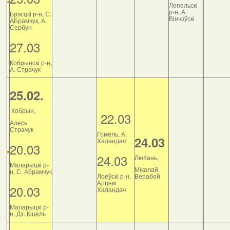
Лепельскі
р-н, А.
Брэсцкі р-н, С.
Вінчэўскі
АБрамчук, А.
Сербун
27.03
Кобрынскі р-н,
А. Страчук
25.02.
Кобрын,
22.03
Алесь
Страчук
Гомель, А.
24.03
Халандач
20.03
24.03
Любань,
Маларыцкі р-
Мікалай
н, С. Абрамчук
Лоеўскі р-н,
Верабей
Арцём
20.03
Халандач
Маларыцкі р-
н, Дз. Кіцель