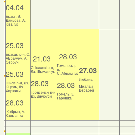
04.04
Брэст, Э.
Данцова, А.
Ківачук
25.03
28.03
Брэсцкі р-н, С.
21.03
АБрамчук, А.
Сербун
Гомельскі р-
Свіслацкі р-н,
27.03
н,
25.03
Дз. Шыманчук
С. Абрамчук
Любань,
28.03
28.03
Пінскі р-н, Дз.
Мікалай
Кіцель, Дз.
Верабей
Харковіч
Гродзенскі р-н,
Гомель, З.
Дз. Вінчэўскі
Гарошка
28.03
Кобрын, А.
Кальчанка