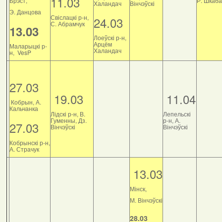
11.03
Брэст,
Р. Шкаб
Халандач
Вінчэўскі
Э. Данцова
Свіслацкі р-н,
24.03
С. Абрамчук
13.03
Лоеўскі р-н,
Арцём
Маларыцкі р-
Халандач
н, VesP
27.03
19.03
11.04
Кобрын, А.
Кальчанка
Лідскі р-н, В.
Лепельскі
Гуменны, Дз.
р-н, А.
27.03
Вінчэўскі
Вінчэўскі
Кобрынскі р-н,
А. Страчук
13.03
Мінск,
М. Вінчэўскі
28.03