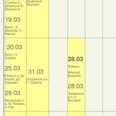
Дзьмітрый
Страчук А.,
Якубовіч
Дзiдкоускi М.,
Мальчук Я.
19.03
Брэст, Э.
Данцова, А.
Ківачук
20.03
Брэст, А.
28.03
Сербун
25.03
Любань,
31.03
Мікалай
Пінскі р-н, Дз.
Верабей
Кіцель, Дз.
Гродзенскі р-н,
Харковіч
Г. Гулеўскі
28.03
29.03
Чэрвеньскі
р-н, А.
Маларыцкі р-
Вінчэўскі
н, Ю. Янкевіч,
А. Рак