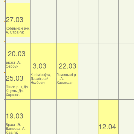
27.03
Кобрынскі р-н,
А. Страчук
20.03
Брэст, А.
3.03
22.03
Сербун
Казіміроўка,
Гомельскі р-
25.03
Дзьмітрый
н, А.
Якубовіч
Халандач
Пінскі р-н, Дз.
Кіцель, Дз.
Харковіч
19.03
12.04
Брэст, Э.
Данцова, А.
Ківачук