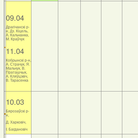
09.04
Драгічанскі р-
н, Дз. Кіцель,
А. Кальчанка,
М. Краўчук
11.04
Кобрынскі р-н,
А. Страчук, Я.
Мальчук, В.
Праташчык,
А. Кляўцэвіч,
В. Тарасенка
10.03
Бярозаўскі р-
н,
Д. Харковіч,
І. Багдановіч