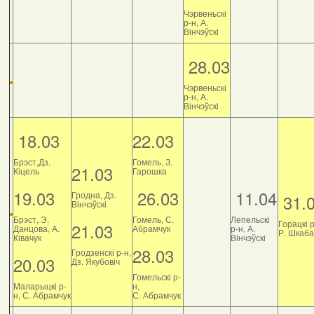
Чэрвеньскі
р-н, А.
Вінчэўскі
28.03
Чэрвеньскі
р-н, А.
Вінчэўскі
18.03
22.03
Брэст,Дз.
Гомель, З.
21.03
Кіцель
Гарошка
19.03
26.03
11.04
Гродна, Дз.
31.
Вінчэўскі
Брэст, Э.
Гомель, С.
Лепельскі
Горацкі р
21.03
Данцова, А.
Абрамчук
р-н, А.
Р. Шкаб
Ківачук
Вінчэўскі
28.03
Гродзенскі р-н,
20.03
Дз. Якубовіч
Гомельскі р-
Маларыцкі р-
н,
н, С. Абрамчук
С. Абрамчук