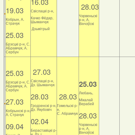
16.03
28.03
19.03
Свіслацкі р-н,
Чэрвеньскі
Качко Фёдар,
Кобрын, А.
р-н, А.
Шыманчук
Страчук
Вінчэўскі
Дзьмітрый
25.03
Брэсцкі р-н, С.
АБрамчук, А.
Сербун
27.03
25.03
Свіслацкі р-н,
25.03
Брэсцкі р-н, С.
Дз. Шыманчук
АБрамчук, А.
Сербун
Любань,
28.03
28.03
27.03
Мікалай
Верабей
Гродзенскі р-н,
Гомельскі р-
Дз. Якубовіч
н,
Кобрынскі р-н,
28.03
С. Абрамчук
А. Страчук
02.04
09.04
Чэрвеньскі
р-н, А.
Бераставіцкі р-
Вінчэўскі
н, Дз. і