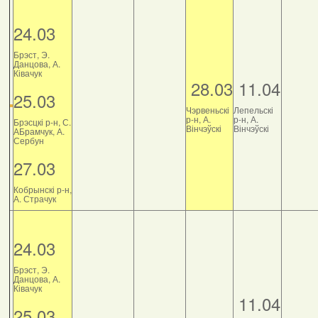
24.03
Брэст, Э.
Данцова, А.
Ківачук
28.03
11.04
25.03
Чэрвеньскі
Лепельскі
р-н, А.
р-н, А.
Брэсцкі р-н, С.
Вінчэўскі
Вінчэўскі
АБрамчук, А.
Сербун
27.03
Кобрынскі р-н,
А. Страчук
24.03
Брэст, Э.
Данцова, А.
Ківачук
11.04
25.03