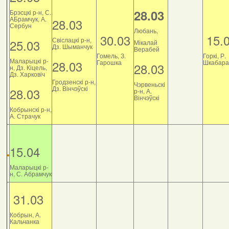
28.03
Брэсцкі р-н, С.
АБрамчук, А.
28.03
Сербун
Любань,
30.03
15.
Свіслацкі р-н,
25.03
Мікалай
Дз. Шыманчук
Верабей
Гомель, З.
Горкі, Р.
Маларыцкі р-
28.03
Гарошка
Шкабара
28.03
н, Дз. Кіцель,
Дз. Харковіч
Гродзенскі р-н,
Чэрвеньскі
Дз. Вінчэўскі
28.03
р-н, А.
Вінчэўскі
Кобрынскі р-н,
А. Страчук
15.04
Маларыцкі р-
н, С. Абрамчук
31.03
Кобрын, А.
Кальчанка