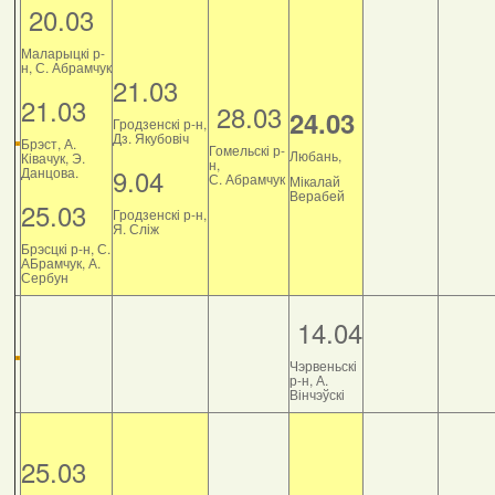
20.03
Маларыцкі р-
н, С. Абрамчук
21.03
21.03
28.03
24.03
Гродзенскі р-н,
Дз. Якубовіч
Брэст, А.
Гомельскі р-
Любань,
Ківачук, Э.
н,
9.04
Данцова.
С. Абрамчук
Мікалай
Верабей
25.03
Гродзенскі р-н,
Я. Сліж
Брэсцкі р-н, С.
АБрамчук, А.
Сербун
14.04
Чэрвеньскі
р-н, А.
Вінчэўскі
25.03