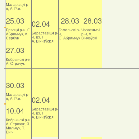
Маларыцкі р-
н, А. Рак
25.03
28.03
28.03
02.04
Брэсцкі р-н, С.
Гомельскі р-
Чэрвеньскі
Бераставіцкі р-
АБрамчук, А.
н,
р-н, А.
н, Дз. і
Сербун
С. Абрамчук
Вінчэўскі
А. Вінчэўскія
27.03
Кобрынскі р-н,
А. Страчук
30.03
Маларыцкі р-
02.04
н, А. Рак
10.04
Бераставіцкі р-
н, Дз. і
А. Вінчэўскія
Кобрынскі р-н,
А. Страчук, Я.
Мальчук, Т.
Еніч