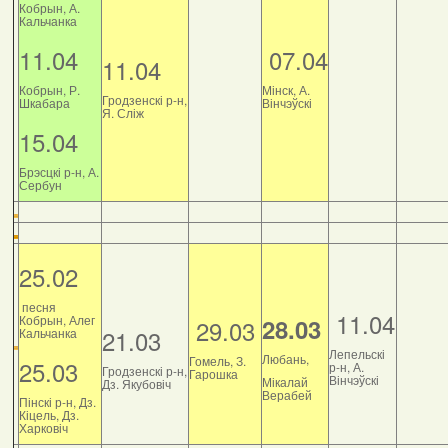
Кобрын, А.
Кальчанка
11.04
07.04
11.04
Кобрын, Р.
Мінск, А.
Гродзенскі р-н,
Шкабара
Вінчэўскі
Я. Сліж
15.04
Брэсцкі р-н, А.
Сербун
25.02
песня
11.04
Кобрын, Алег
28.03
29.03
21.03
Кальчанка
Лепельскі
Любань,
Гомель, З.
25.03
р-н, А.
Гродзенскі р-н,
Гарошка
Вінчэўскі
Мікалай
Дз. Якубовіч
Верабей
Пінскі р-н, Дз.
Кіцель, Дз.
Харковіч