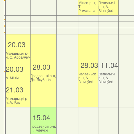
Мінскі р-н,
Лепельскі
Т.
р-н, А.
Раманава
Вінчэўскі
20.03
Маларыцкі р-
н, С. Абрамчук
28.03
11.04
28.03
20.03
Чэрвеньскі
Лепельскі
Гродзенскі р-н,
А. Мініч
р-н, А.
р-н, А.
Дз. Якубовіч
Вінчэўскі
Вінчэўскі
21.03
Маларыцкі р-
н. А. Рак
15.04
Гродзенскі р-н,
Г. Гулеўскі