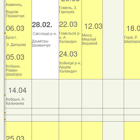
Каменец,
Гомель, З.
Вадзім
Гарошка
Пракапчук
22.03
28.02.
12.03
06.03
18.
Гомельскі р-
Свіслацкі р-н,
Мінск,
Брэст,
н, А.
Горкі, Р.
Мікалай
Дзьмітры
Халандач
Шкабара
Верабей
Э. Данцова
Шыманчук
24.03
05.03
Хойніцкі р-н,
Кобрын,
Арцём
Раман
Халандач
Шкабара
14.04
Кобрын, А.
Кальчанка
25.03