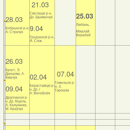
21.03
Свіслацкі р-н,
25.03
28.03
Дз. Шыманчук
Любань,
9.04
Кобрынскі р-н,
Мікалай
А. Страчук
Верабей
Гродзенскі р-н,
Я. Сліж
26.03
Брэст, Э.
07.04
Данцова, А.
02.04
Ківачук
Гомельскі р-
Бераставіцкі р-
09.04
н, З.
н, Дз. і
Гарошка
А. Вінчэўскія
Драгічанскі р-
н, Дз. Кіцель,
А. Кальчанка,
М. Краўчук