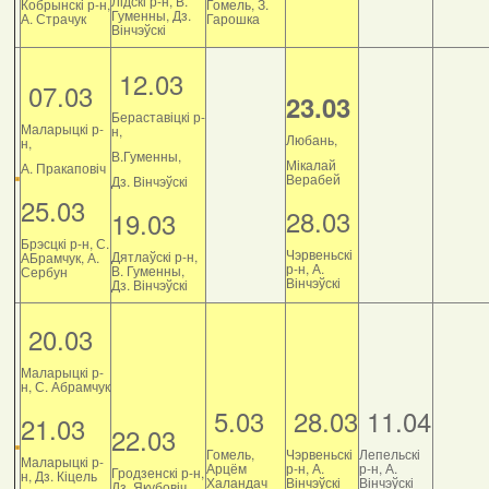
Лідскі р-н, В.
Кобрынскі р-н,
Гомель, З.
Гуменны, Дз.
А. Страчук
Гарошка
Вінчэўскі
12.03
07.03
23.03
Бераставіцкі р-
Маларыцкі р-
н,
Любань,
н,
В.Гуменны,
Мікалай
А. Пракаповіч
Верабей
Дз. Вінчэўскі
25.03
28.03
19.03
Брэсцкі р-н, С.
Чэрвеньскі
Дятлаўскі р-н,
АБрамчук, А.
р-н, А.
В. Гуменны,
Сербун
Вінчэўскі
Дз. Вінчэўскі
20.03
Маларыцкі р-
н, С. Абрамчук
5.03
28.03
11.04
21.03
22.03
Гомель,
Чэрвеньскі
Лепельскі
Маларыцкі р-
Арцём
р-н, А.
р-н, А.
Гродзенскі р-н,
н, Дз. Кіцель
Халандач
Вінчэўскі
Вінчэўскі
Дз. Якубовіч