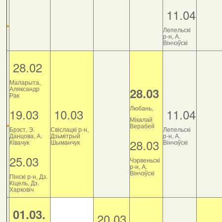
11.04
Лепельскі
р-н, А.
Вінчэўскі
28.02
Маларыта,
Аляксандр
28.03
Рак
Любань,
19.03
10.03
11.04
Мікалай
Верабей
Брэст, Э.
Свіслацкі р-н,
Лепельскі
Данцова, А.
Дзьмітрый
р-н, А.
28.03
Ківачук
Шыманчук
Вінчэўскі
25.03
Чэрвеньскі
р-н, А.
Вінчэўскі
Пінскі р-н, Дз.
Кіцель, Дз.
Харковіч
01.03.
20.03