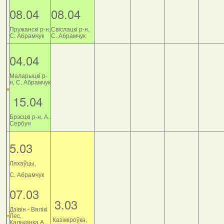
08.04
08.04
Пружанскі р-н,
Свіслацкі р-н,
С. Абрамчук
С. Абрамчук
04.04
Маларыцкі р-
н, С. Абрамчук
15.04
Брэсцкі р-н, А.
Сербун
5.03
Ляхаўцы,
С. Абрамчук
07.03
3.03
Дзiвiн - Вялiкi
Лес,
Казіміроўка,
Кальчанка А.,