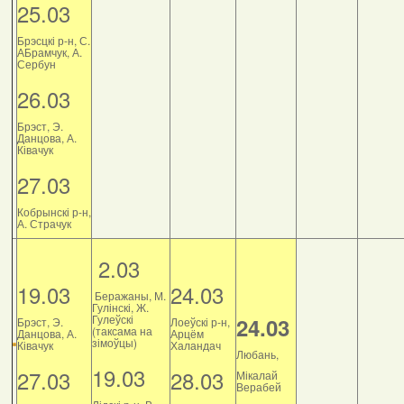
25.03
Брэсцкі р-н, С.
АБрамчук, А.
Сербун
26.03
Брэст, Э.
Данцова, А.
Ківачук
27.03
Кобрынскі р-н,
А. Страчук
2.03
19.03
24.03
Беражаны, М.
Гулінскі, Ж.
Гулеўскі
24.03
Брэст, Э.
Лоеўскі р-н,
(таксама на
Данцова, А.
Арцём
зімоўцы)
Ківачук
Халандач
Любань,
19.03
27.03
28.03
Мікалай
Верабей