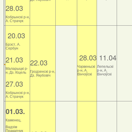
28.03
Кобрынскі р-н,
А. Страчук
20.03
Брэст, А.
Сербун
28.03
11.04
21.03
22.03
Чэрвеньскі
Лепельскі
Маларыцкі р-
р-н, А.
р-н, А.
Гродзенскі р-н,
н, Дз. Кіцель
Вінчэўскі
Вінчэўскі
Дз. Якубовіч
27.03
Кобрынскі р-н,
А. Страчук
01.03.
Каменец,
Вадзім
Пракапчук