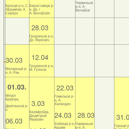
Чэрвеньскі
Брэсцкі р-н, С.
Бераставіцкі р-
р-н, А.
АБрамчук, А.
н, Дз. і
Вінчэўскі
Сербун
А. Вінчэўскія
28.03
Гродзенскі р-н,
Дз. Якубовіч
12.04
30.03
Гродзенскі р-н,
Маларыцкі р-
М. Гулінскі
н, А. Рак
01.03.
22.03
Міхаіл
Гомельскі р-
Краўчук,
н, А.
3.03
Халандач
Драгічынскі р-
н
Казіміроўка,
24.03
28.03
31.
Дзьмітрый
06.03
Якубовіч
Хойніцкі р-н,
Чэрвеньскі
Горацкі р
Арцём
р-н, А.