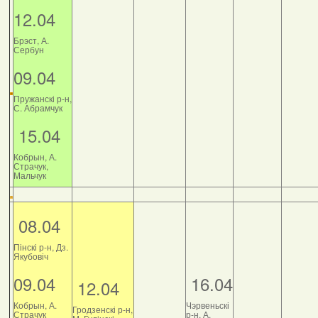
12.04
Брэст, А.
Сербун
09.04
Пружанскі р-н,
С. Абрамчук
15.04
Кобрын, А.
Страчук,
Мальчук
08.04
Пінскі р-н, Дз.
Якубовіч
09.04
16.04
12.04
Кобрын, А.
Чэрвеньскі
Гродзенскі р-н,
Страчук
р-н, А.