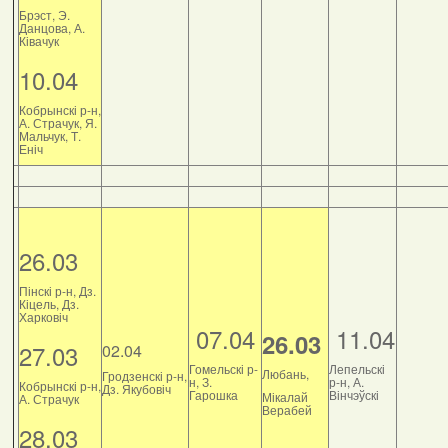
Брэст, Э.
Данцова, А.
Ківачук
10.04
Кобрынскі р-н,
А. Страчук, Я.
Мальчук, Т.
Еніч
26.03
Пінскі р-н, Дз.
Кіцель, Дз.
Харковіч
07.04
11.04
26.03
27.03
02.04
Гомельскі р-
Лепельскі
Любань,
Гродзенскі р-н,
н, З.
р-н, А.
Кобрынскі р-н,
Дз. Якубовіч
Гарошка
Вінчэўскі
Мікалай
А. Страчук
Верабей
28.03