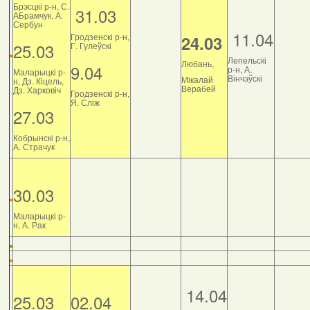
Брэсцкі р-н, С.
31.03
АБрамчук, А.
Сербун
11.04
Гродзенскі р-н,
24.03
25.03
Г. Гулеўскі
Лепельскі
Любань,
9.04
р-н, А.
Маларыцкі р-
Вінчэўскі
Мікалай
н, Дз. Кіцель,
Верабей
Дз. Харковіч
Гродзенскі р-н,
Я. Сліж
27.03
Кобрынскі р-н,
А. Страчук
30.03
Маларыцкі р-
н, А. Рак
14.04
25.03
02.04