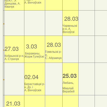
Брэст, Э.
А. Вінчэўскія
Данцова, А.
Ківачук
28.03
Чэрвеньскі
р-н, А.
Вінчэўскі
28.03
3.03
27.03
Гомельскі р-
Беражаны,
н,
Кобрынскі р-н,
Жорж Гулеўскі
С. Абрамчук
А. Страчук
25.03
02.04
Любань,
Бераставіцкі р-
н, Дз. і
Мікалай
А. Вінчэўскія
Верабей
21.03