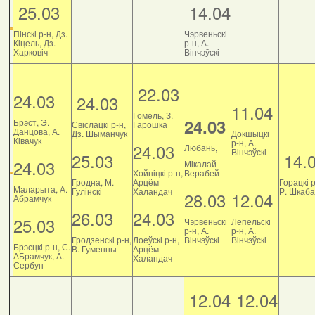
25.03
14.04
Пінскі р-н, Дз.
Чэрвеньскі
Кіцель, Дз.
р-н, А.
Харковіч
Вінчэўскі
22.03
24.03
24.03
11.04
Гомель, З.
24.03
Брэст, Э.
Свіслацкі р-н,
Гарошка
Данцова, А.
Дз. Шыманчук
Докшыцкі
Ківачук
р-н, А.
24.03
Любань,
Вінчэўскі
25.03
14.
24.03
Мікалай
Хойніцкі р-н,
Верабей
Гродна, М.
Арцём
Горацкі р
Маларыта, А.
Гулінскі
Халандач
Р. Шкаб
28.03
12.04
Абрамчук
26.03
24.03
25.03
Чэрвеньскі
Лепельскі
р-н, А.
р-н, А.
Гродзенскі р-н,
Лоеўскі р-н,
Вінчэўскі
Вінчэўскі
Брэсцкі р-н, С.
В. Гуменны
Арцём
АБрамчук, А.
Халандач
Сербун
12.04
12.04