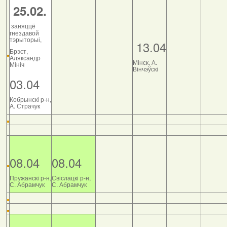
25.02.
заняццё
гнездавой
тэрыторыі,
13.04
Брэст,
Аляксандр
Мінск, А.
Мініч
Вінчэўскі
03.04
Кобрынскі р-н,
А. Страчук
08.04
08.04
Пружанскі р-н,
Свіслацкі р-н,
С. Абрамчук
С. Абрамчук