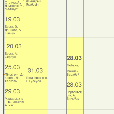
Дзьмітрый
Страчук А.,
Якубовіч
Дзiдкоускi М.,
Мальчук Я.
19.03
Брэст, Э.
Данцова, А.
Ківачук
20.03
Брэст, А.
28.03
Сербун
25.03
Любань,
31.03
Мікалай
Пінскі р-н, Дз.
Верабей
Кіцель, Дз.
Гродзенскі р-н,
Харковіч
Г. Гулеўскі
28.03
29.03
Чэрвеньскі
р-н, А.
Маларыцкі р-
Вінчэўскі
н, Ю. Янкевіч,
А. Рак