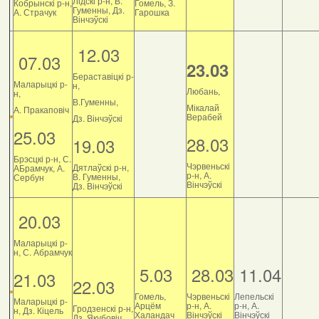
Лідскі р-н, В.
Кобрынскі р-н,
Гомель, З.
Гуменны, Дз.
А. Страчук
Гарошка
Вінчэўскі
12.03
07.03
23.03
Бераставіцкі р-
Маларыцкі р-
н,
Любань,
н,
В.Гуменны,
Мікалай
А. Пракаповіч
Верабей
Дз. Вінчэўскі
25.03
28.03
19.03
Брэсцкі р-н, С.
Чэрвеньскі
Дятлаўскі р-н,
АБрамчук, А.
р-н, А.
В. Гуменны,
Сербун
Вінчэўскі
Дз. Вінчэўскі
20.03
Маларыцкі р-
н, С. Абрамчук
5.03
28.03
11.04
21.03
22.03
Гомель,
Чэрвеньскі
Лепельскі
Маларыцкі р-
Арцём
р-н, А.
р-н, А.
Гродзенскі р-н,
н, Дз. Кіцель
Халандач
Вінчэўскі
Вінчэўскі
Дз. Якубовіч