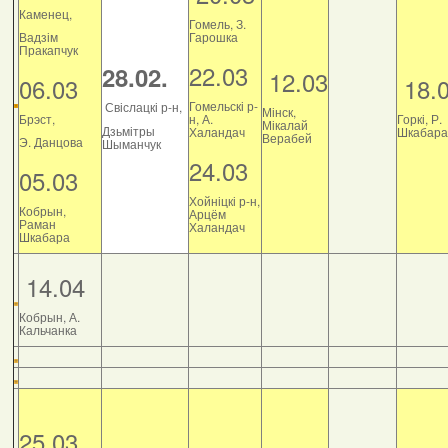
Каменец,
Гомель, З.
Вадзім
Гарошка
Пракапчук
22.03
28.02.
12.03
06.03
18.
Гомельскі р-
Свіслацкі р-н,
Мінск,
Брэст,
н, А.
Горкі, Р.
Мікалай
Дзьмітры
Халандач
Шкабара
Верабей
Э. Данцова
Шыманчук
24.03
05.03
Хойніцкі р-н,
Кобрын,
Арцём
Раман
Халандач
Шкабара
14.04
Кобрын, А.
Кальчанка
25.03