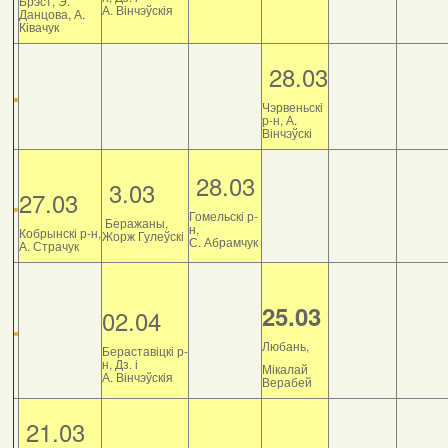
Брэст, Э.
А. Вінчэўскія
Данцова, А.
Ківачук
28.03
Чэрвеньскі
р-н, А.
Вінчэўскі
28.03
3.03
27.03
Гомельскі р-
Беражаны,
н,
Кобрынскі р-н,
Жорж Гулеўскі
С. Абрамчук
А. Страчук
25.03
02.04
Любань,
Бераставіцкі р-
н, Дз. і
Мікалай
А. Вінчэўскія
Верабей
21.03