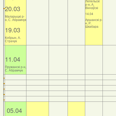
Лепельскі
р-н, А.
20.03
Вінчэўскі
14.04
Маларыцкі р-
н, С. Абрамчук
Аршанскі р-
н, Р.
Шкабара
19.03
Кобрын, А.
Страчук
11.04
Пружанскі р-н,
С. Абрамчук
05.04