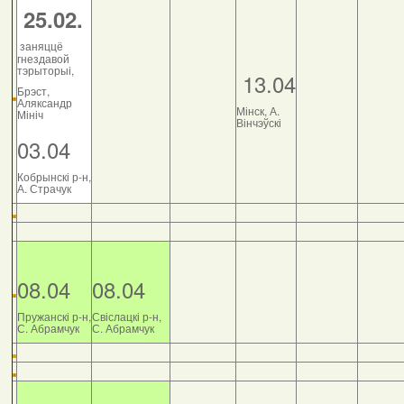
25.02.
заняццё
гнездавой
тэрыторыі,
13.04
Брэст,
Аляксандр
Мінск, А.
Мініч
Вінчэўскі
03.04
Кобрынскі р-н,
А. Страчук
08.04
08.04
Пружанскі р-н,
Свіслацкі р-н,
С. Абрамчук
С. Абрамчук