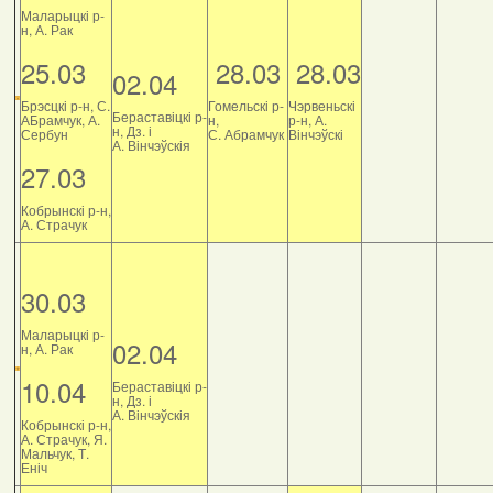
Маларыцкі р-
н, А. Рак
25.03
28.03
28.03
02.04
Брэсцкі р-н, С.
Гомельскі р-
Чэрвеньскі
Бераставіцкі р-
АБрамчук, А.
н,
р-н, А.
н, Дз. і
Сербун
С. Абрамчук
Вінчэўскі
А. Вінчэўскія
27.03
Кобрынскі р-н,
А. Страчук
30.03
Маларыцкі р-
02.04
н, А. Рак
10.04
Бераставіцкі р-
н, Дз. і
А. Вінчэўскія
Кобрынскі р-н,
А. Страчук, Я.
Мальчук, Т.
Еніч