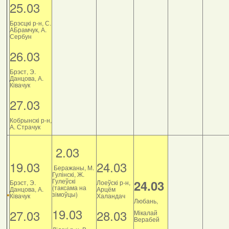
25.03
Брэсцкі р-н, С.
АБрамчук, А.
Сербун
26.03
Брэст, Э.
Данцова, А.
Ківачук
27.03
Кобрынскі р-н,
А. Страчук
2.03
19.03
24.03
Беражаны, М.
Гулінскі, Ж.
Гулеўскі
24.03
Брэст, Э.
Лоеўскі р-н,
(таксама на
Данцова, А.
Арцём
зімоўцы)
Ківачук
Халандач
Любань,
19.03
27.03
28.03
Мікалай
Верабей