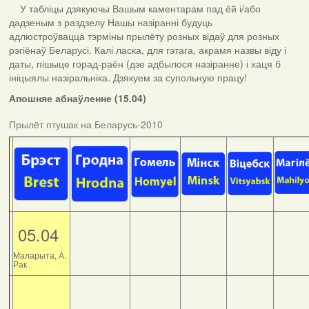
У табліцы дзякуючы Вашым каментарам пад ёй і/або
дадзеным з раздзелу Нашы назіранні будуць
адлюстроўвацца тэрміны прылёту розных відаў для розных
рэгіёнаў Беларусі. Калі ласка, для гэтага, акрамя назвы віду і
даты, пішыце горад-раён (дзе адбылося назіранне) і хаця б
ініцыялы назіральніка. Дзякуем за супольную працу!
Апошняе абнаўленне (15.04)
Прылёт птушак на Беларусь-2010
05.04
Маларыта, А.
Рак