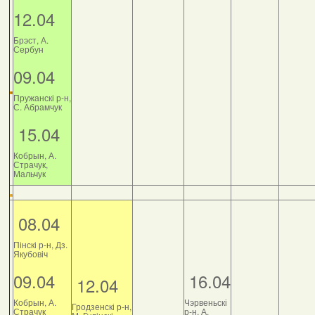
12.04
Брэст, А.
Сербун
09.04
Пружанскі р-н,
С. Абрамчук
15.04
Кобрын, А.
Страчук,
Мальчук
08.04
Пінскі р-н, Дз.
Якубовіч
09.04
16.04
12.04
Кобрын, А.
Чэрвеньскі
Гродзенскі р-н,
Страчук
р-н, А.