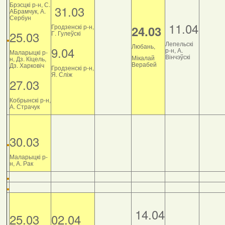
Брэсцкі р-н, С.
31.03
АБрамчук, А.
Сербун
11.04
Гродзенскі р-н,
24.03
25.03
Г. Гулеўскі
Лепельскі
Любань,
9.04
р-н, А.
Маларыцкі р-
Вінчэўскі
Мікалай
н, Дз. Кіцель,
Верабей
Дз. Харковіч
Гродзенскі р-н,
Я. Сліж
27.03
Кобрынскі р-н,
А. Страчук
30.03
Маларыцкі р-
н, А. Рак
14.04
25.03
02.04