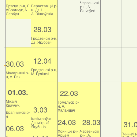
Чэрвеньскі
Брэсцкі р-н, С.
Бераставіцкі р-
р-н, А.
АБрамчук, А.
н, Дз. і
Вінчэўскі
Сербун
А. Вінчэўскія
28.03
Гродзенскі р-н,
Дз. Якубовіч
12.04
30.03
Гродзенскі р-н,
Маларыцкі р-
М. Гулінскі
н, А. Рак
01.03.
22.03
Міхаіл
Гомельскі р-
Краўчук,
н, А.
3.03
Халандач
Драгічынскі р-
н
Казіміроўка,
24.03
28.03
31.
Дзьмітрый
06.03
Якубовіч
Хойніцкі р-н,
Чэрвеньскі
Горацкі р
Арцём
р-н, А.