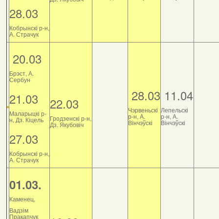
28.03
Кобрынскі р-н,
А. Страчук
20.03
Брэст, А.
Сербун
28.03
11.04
21.03
22.03
Чэрвеньскі
Лепельскі
Маларыцкі р-
р-н, А.
р-н, А.
Гродзенскі р-н,
н, Дз. Кіцель
Вінчэўскі
Вінчэўскі
Дз. Якубовіч
27.03
Кобрынскі р-н,
А. Страчук
01.03.
Каменец,
Вадзім
Пракапчук