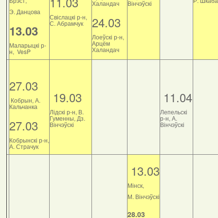
11.03
Брэст,
Р. Шкаб
Халандач
Вінчэўскі
Э. Данцова
Свіслацкі р-н,
24.03
С. Абрамчук
13.03
Лоеўскі р-н,
Арцём
Маларыцкі р-
Халандач
н, VesP
27.03
19.03
11.04
Кобрын, А.
Кальчанка
Лідскі р-н, В.
Лепельскі
Гуменны, Дз.
р-н, А.
27.03
Вінчэўскі
Вінчэўскі
Кобрынскі р-н,
А. Страчук
13.03
Мінск,
М. Вінчэўскі
28.03