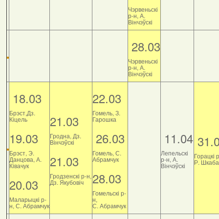
Чэрвеньскі
р-н, А.
Вінчэўскі
28.03
Чэрвеньскі
р-н, А.
Вінчэўскі
18.03
22.03
Брэст,Дз.
Гомель, З.
21.03
Кіцель
Гарошка
19.03
26.03
11.04
Гродна, Дз.
31.
Вінчэўскі
Брэст, Э.
Гомель, С.
Лепельскі
Горацкі р
21.03
Данцова, А.
Абрамчук
р-н, А.
Р. Шкаб
Ківачук
Вінчэўскі
28.03
Гродзенскі р-н,
20.03
Дз. Якубовіч
Гомельскі р-
Маларыцкі р-
н,
н, С. Абрамчук
С. Абрамчук