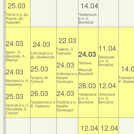
25.03
14.04
Пінскі р-н, Дз.
Чэрвеньскі
Кіцель, Дз.
р-н, А.
Харковіч
Вінчэўскі
22.03
24.03
24.03
11.04
Гомель, З.
24.03
Брэст, Э.
Свіслацкі р-н,
Гарошка
Данцова, А.
Дз. Шыманчук
Докшыцкі
Ківачук
р-н, А.
24.03
Любань,
Вінчэўскі
25.03
14.
24.03
Мікалай
Хойніцкі р-н,
Верабей
Гродна, М.
Арцём
Горацкі р
Маларыта, А.
Гулінскі
Халандач
Р. Шкаб
28.03
12.04
Абрамчук
26.03
24.03
25.03
Чэрвеньскі
Лепельскі
р-н, А.
р-н, А.
Гродзенскі р-н,
Лоеўскі р-н,
Вінчэўскі
Вінчэўскі
Брэсцкі р-н, С.
В. Гуменны
Арцём
АБрамчук, А.
Халандач
Сербун
12.04
12.04