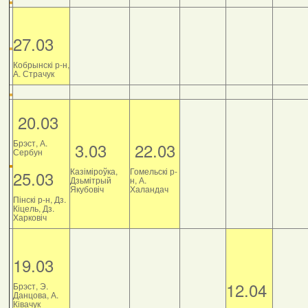
27.03
Кобрынскі р-н,
А. Страчук
20.03
Брэст, А.
3.03
22.03
Сербун
Казіміроўка,
Гомельскі р-
25.03
Дзьмітрый
н, А.
Якубовіч
Халандач
Пінскі р-н, Дз.
Кіцель, Дз.
Харковіч
19.03
12.04
Брэст, Э.
Данцова, А.
Ківачук