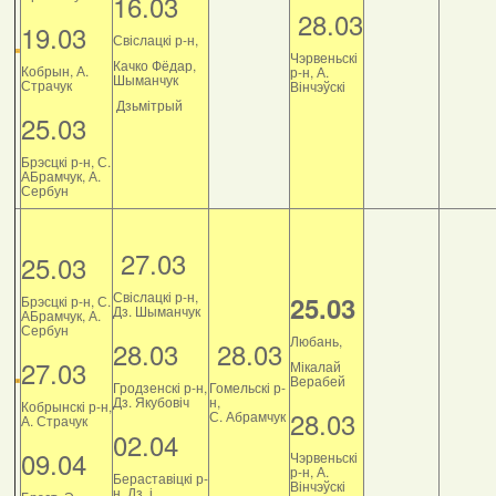
16.03
28.03
19.03
Свіслацкі р-н,
Чэрвеньскі
Качко Фёдар,
Кобрын, А.
р-н, А.
Шыманчук
Страчук
Вінчэўскі
Дзьмітрый
25.03
Брэсцкі р-н, С.
АБрамчук, А.
Сербун
27.03
25.03
Свіслацкі р-н,
25.03
Брэсцкі р-н, С.
Дз. Шыманчук
АБрамчук, А.
Сербун
Любань,
28.03
28.03
27.03
Мікалай
Верабей
Гродзенскі р-н,
Гомельскі р-
Дз. Якубовіч
н,
Кобрынскі р-н,
28.03
С. Абрамчук
А. Страчук
02.04
09.04
Чэрвеньскі
р-н, А.
Бераставіцкі р-
Вінчэўскі
н, Дз. і