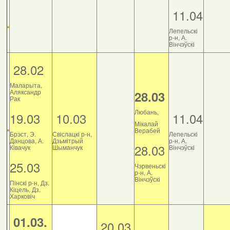
11.04
Лепельскі
р-н, А.
Вінчэўскі
28.02
Маларыта,
Аляксандр
28.03
Рак
Любань,
19.03
10.03
11.04
Мікалай
Верабей
Брэст, Э.
Свіслацкі р-н,
Лепельскі
Данцова, А.
Дзьмітрый
р-н, А.
28.03
Ківачук
Шыманчук
Вінчэўскі
25.03
Чэрвеньскі
р-н, А.
Вінчэўскі
Пінскі р-н, Дз.
Кіцель, Дз.
Харковіч
01.03.
20.03