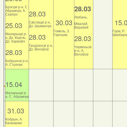
28.03
Брэсцкі р-н, С.
АБрамчук, А.
28.03
Сербун
Любань,
30.03
15.
Свіслацкі р-н,
25.03
Мікалай
Дз. Шыманчук
Верабей
Гомель, З.
Горкі, Р.
Маларыцкі р-
28.03
Гарошка
Шкабара
28.03
н, Дз. Кіцель,
Дз. Харковіч
Гродзенскі р-н,
Чэрвеньскі
Дз. Вінчэўскі
28.03
р-н, А.
Вінчэўскі
Кобрынскі р-н,
А. Страчук
15.04
Маларыцкі р-
н, С. Абрамчук
31.03
Кобрын, А.
Кальчанка