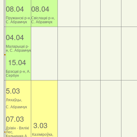
08.04
08.04
Пружанскі р-н,
Свіслацкі р-н,
С. Абрамчук
С. Абрамчук
04.04
Маларыцкі р-
н, С. Абрамчук
15.04
Брэсцкі р-н, А.
Сербун
5.03
Ляхаўцы,
С. Абрамчук
07.03
3.03
Дзiвiн - Вялiкi
Лес,
Казіміроўка,
Кальчанка А.,