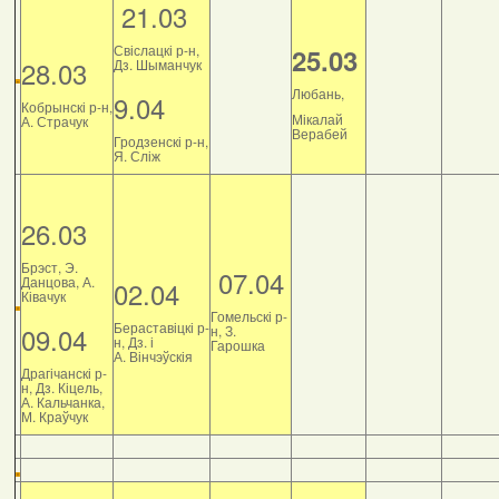
21.03
Свіслацкі р-н,
25.03
28.03
Дз. Шыманчук
Любань,
9.04
Кобрынскі р-н,
Мікалай
А. Страчук
Верабей
Гродзенскі р-н,
Я. Сліж
26.03
Брэст, Э.
07.04
Данцова, А.
02.04
Ківачук
Гомельскі р-
Бераставіцкі р-
09.04
н, З.
н, Дз. і
Гарошка
А. Вінчэўскія
Драгічанскі р-
н, Дз. Кіцель,
А. Кальчанка,
М. Краўчук