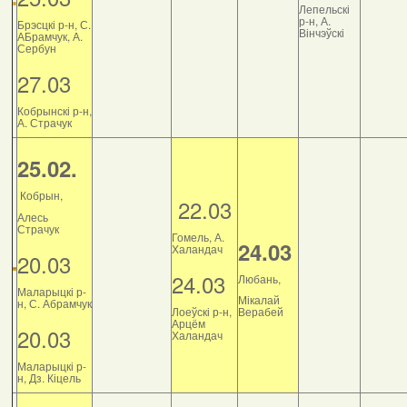
Лепельскі
р-н, А.
Брэсцкі р-н, С.
Вінчэўскі
АБрамчук, А.
Сербун
27.03
Кобрынскі р-н,
А. Страчук
25.02.
Кобрын,
22.03
Алесь
Страчук
Гомель, А.
24.03
Халандач
20.03
24.03
Любань,
Маларыцкі р-
Мікалай
н, С. Абрамчук
Лоеўскі р-н,
Верабей
Арцём
20.03
Халандач
Маларыцкі р-
н, Дз. Кіцель