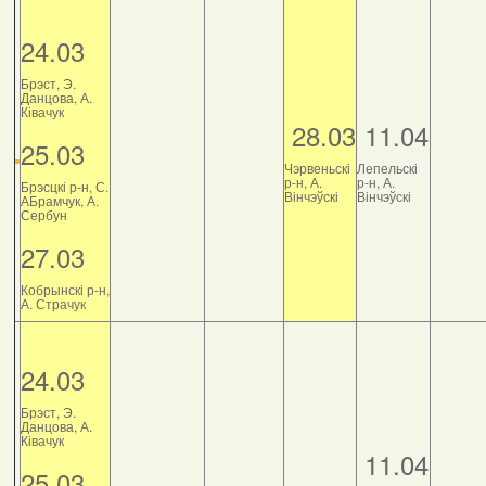
24.03
Брэст, Э.
Данцова, А.
Ківачук
28.03
11.04
25.03
Чэрвеньскі
Лепельскі
р-н, А.
р-н, А.
Брэсцкі р-н, С.
Вінчэўскі
Вінчэўскі
АБрамчук, А.
Сербун
27.03
Кобрынскі р-н,
А. Страчук
24.03
Брэст, Э.
Данцова, А.
Ківачук
11.04
25.03