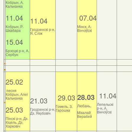
Кобрын, А.
Кальчанка
11.04
07.04
11.04
Кобрын, Р.
Мінск, А.
Гродзенскі р-н,
Шкабара
Вінчэўскі
Я. Сліж
15.04
Брэсцкі р-н, А.
Сербун
25.02
песня
11.04
Кобрын, Алег
28.03
29.03
21.03
Кальчанка
Лепельскі
Любань,
Гомель, З.
25.03
р-н, А.
Гродзенскі р-н,
Гарошка
Вінчэўскі
Мікалай
Дз. Якубовіч
Верабей
Пінскі р-н, Дз.
Кіцель, Дз.
Харковіч