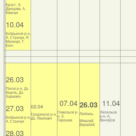
Брэст, Э.
Данцова, А.
Ківачук
10.04
Кобрынскі р-н,
А. Страчук, Я.
Мальчук, Т.
Еніч
26.03
Пінскі р-н, Дз.
Кіцель, Дз.
Харковіч
07.04
11.04
26.03
27.03
02.04
Гомельскі р-
Лепельскі
Любань,
Гродзенскі р-н,
н, З.
р-н, А.
Кобрынскі р-н,
Дз. Якубовіч
Гарошка
Вінчэўскі
Мікалай
А. Страчук
Верабей
28.03