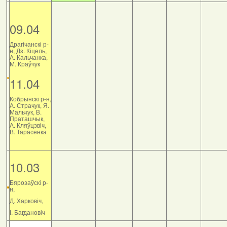
09.04
Драгічанскі р-
н, Дз. Кіцель,
А. Кальчанка,
М. Краўчук
11.04
Кобрынскі р-н,
А. Страчук, Я.
Мальчук, В.
Праташчык,
А. Кляўцэвіч,
В. Тарасенка
10.03
Бярозаўскі р-
н,
Д. Харковіч,
І. Багдановіч