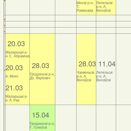
Мінскі р-н,
Лепельскі
Т.
р-н, А.
Раманава
Вінчэўскі
20.03
Маларыцкі р-
н, С. Абрамчук
28.03
11.04
28.03
20.03
Чэрвеньскі
Лепельскі
Гродзенскі р-н,
А. Мініч
р-н, А.
р-н, А.
Дз. Якубовіч
Вінчэўскі
Вінчэўскі
21.03
Маларыцкі р-
н. А. Рак
15.04
Гродзенскі р-н,
Г. Гулеўскі