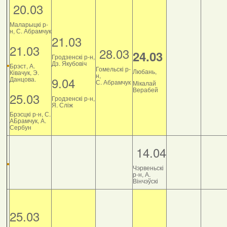
20.03
Маларыцкі р-
н, С. Абрамчук
21.03
21.03
28.03
24.03
Гродзенскі р-н,
Дз. Якубовіч
Брэст, А.
Гомельскі р-
Любань,
Ківачук, Э.
н,
9.04
Данцова.
С. Абрамчук
Мікалай
Верабей
25.03
Гродзенскі р-н,
Я. Сліж
Брэсцкі р-н, С.
АБрамчук, А.
Сербун
14.04
Чэрвеньскі
р-н, А.
Вінчэўскі
25.03