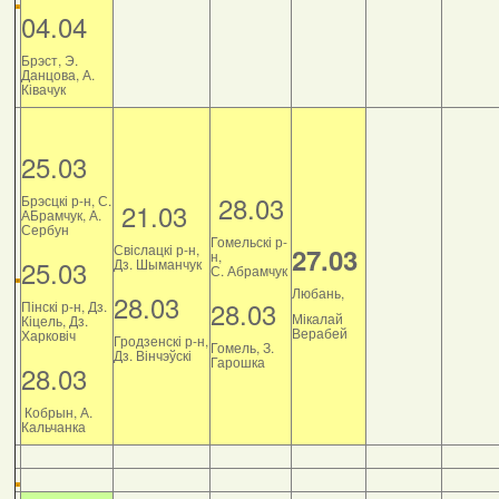
04.04
Брэст, Э.
Данцова, А.
Ківачук
25.03
28.03
Брэсцкі р-н, С.
21.03
АБрамчук, А.
Сербун
Гомельскі р-
Свіслацкі р-н,
27.03
н,
25.03
Дз. Шыманчук
С. Абрамчук
Любань,
28.03
28.03
Пінскі р-н, Дз.
Мікалай
Кіцель, Дз.
Верабей
Харковіч
Гродзенскі р-н,
Гомель, З.
Дз. Вінчэўскі
Гарошка
28.03
Кобрын, А.
Кальчанка