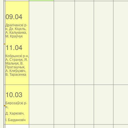
09.04
Драгічанскі р-
н, Дз. Кіцель,
А. Кальчанка,
М. Краўчук
11.04
Кобрынскі р-н,
А. Страчук, Я.
Мальчук, В.
Праташчык,
А. Кляўцэвіч,
В. Тарасенка
10.03
Бярозаўскі р-
н,
Д. Харковіч,
І. Багдановіч