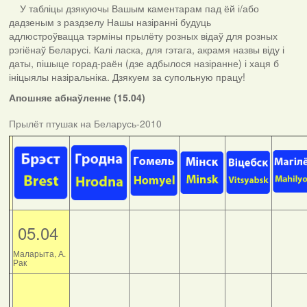
У табліцы дзякуючы Вашым каментарам пад ёй і/або
дадзеным з раздзелу Нашы назіранні будуць
адлюстроўвацца тэрміны прылёту розных відаў для розных
рэгіёнаў Беларусі. Калі ласка, для гэтага, акрамя назвы віду і
даты, пішыце горад-раён (дзе адбылося назіранне) і хаця б
ініцыялы назіральніка. Дзякуем за супольную працу!
Апошняе абнаўленне (15.04)
Прылёт птушак на Беларусь-2010
05.04
Маларыта, А.
Рак