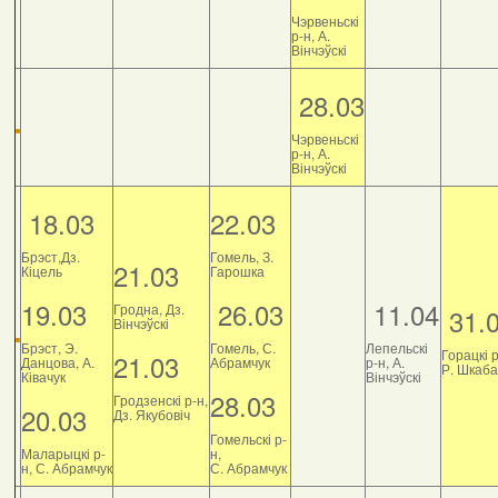
Чэрвеньскі
р-н, А.
Вінчэўскі
28.03
Чэрвеньскі
р-н, А.
Вінчэўскі
18.03
22.03
Брэст,Дз.
Гомель, З.
21.03
Кіцель
Гарошка
19.03
26.03
11.04
Гродна, Дз.
31.
Вінчэўскі
Брэст, Э.
Гомель, С.
Лепельскі
Горацкі р
21.03
Данцова, А.
Абрамчук
р-н, А.
Р. Шкаб
Ківачук
Вінчэўскі
28.03
Гродзенскі р-н,
20.03
Дз. Якубовіч
Гомельскі р-
Маларыцкі р-
н,
н, С. Абрамчук
С. Абрамчук