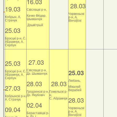
16.03
28.03
19.03
Свіслацкі р-н,
Чэрвеньскі
Качко Фёдар,
Кобрын, А.
р-н, А.
Шыманчук
Страчук
Вінчэўскі
Дзьмітрый
25.03
Брэсцкі р-н, С.
АБрамчук, А.
Сербун
27.03
25.03
Свіслацкі р-н,
25.03
Брэсцкі р-н, С.
Дз. Шыманчук
АБрамчук, А.
Сербун
Любань,
28.03
28.03
27.03
Мікалай
Верабей
Гродзенскі р-н,
Гомельскі р-
Дз. Якубовіч
н,
Кобрынскі р-н,
28.03
С. Абрамчук
А. Страчук
02.04
09.04
Чэрвеньскі
р-н, А.
Бераставіцкі р-
Вінчэўскі
н, Дз. і