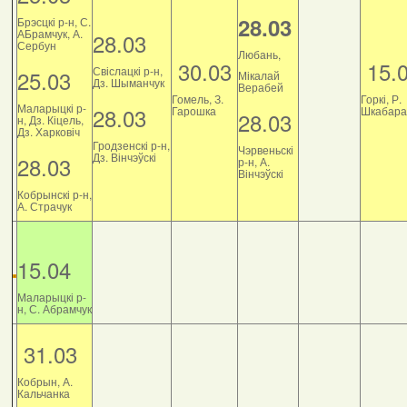
28.03
Брэсцкі р-н, С.
АБрамчук, А.
28.03
Сербун
Любань,
30.03
15.
Свіслацкі р-н,
25.03
Мікалай
Дз. Шыманчук
Верабей
Гомель, З.
Горкі, Р.
Маларыцкі р-
28.03
Гарошка
Шкабара
28.03
н, Дз. Кіцель,
Дз. Харковіч
Гродзенскі р-н,
Чэрвеньскі
Дз. Вінчэўскі
28.03
р-н, А.
Вінчэўскі
Кобрынскі р-н,
А. Страчук
15.04
Маларыцкі р-
н, С. Абрамчук
31.03
Кобрын, А.
Кальчанка