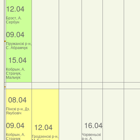
12.04
Брэст, А.
Сербун
09.04
Пружанскі р-н,
С. Абрамчук
15.04
Кобрын, А.
Страчук,
Мальчук
08.04
Пінскі р-н, Дз.
Якубовіч
09.04
16.04
12.04
Кобрын, А.
Чэрвеньскі
Гродзенскі р-н,
Страчук
р-н, А.