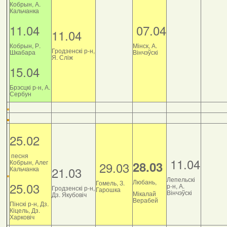
Кобрын, А.
Кальчанка
11.04
07.04
11.04
Кобрын, Р.
Мінск, А.
Гродзенскі р-н,
Шкабара
Вінчэўскі
Я. Сліж
15.04
Брэсцкі р-н, А.
Сербун
25.02
песня
11.04
Кобрын, Алег
28.03
29.03
21.03
Кальчанка
Лепельскі
Любань,
Гомель, З.
25.03
р-н, А.
Гродзенскі р-н,
Гарошка
Вінчэўскі
Мікалай
Дз. Якубовіч
Верабей
Пінскі р-н, Дз.
Кіцель, Дз.
Харковіч