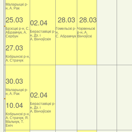
Маларыцкі р-
н, А. Рак
25.03
28.03
28.03
02.04
Брэсцкі р-н, С.
Гомельскі р-
Чэрвеньскі
Бераставіцкі р-
АБрамчук, А.
н,
р-н, А.
н, Дз. і
Сербун
С. Абрамчук
Вінчэўскі
А. Вінчэўскія
27.03
Кобрынскі р-н,
А. Страчук
30.03
Маларыцкі р-
02.04
н, А. Рак
10.04
Бераставіцкі р-
н, Дз. і
А. Вінчэўскія
Кобрынскі р-н,
А. Страчук, Я.
Мальчук, Т.
Еніч