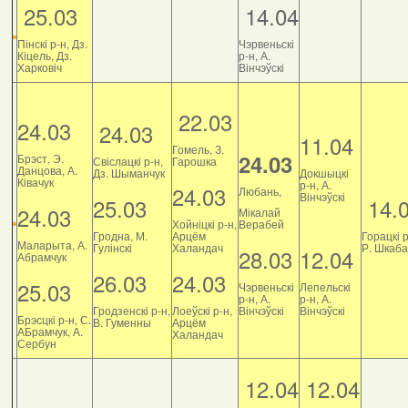
25.03
14.04
Пінскі р-н, Дз.
Чэрвеньскі
Кіцель, Дз.
р-н, А.
Харковіч
Вінчэўскі
22.03
24.03
24.03
11.04
Гомель, З.
24.03
Брэст, Э.
Свіслацкі р-н,
Гарошка
Данцова, А.
Дз. Шыманчук
Докшыцкі
Ківачук
р-н, А.
24.03
Любань,
Вінчэўскі
25.03
14.
24.03
Мікалай
Хойніцкі р-н,
Верабей
Гродна, М.
Арцём
Горацкі р
Маларыта, А.
Гулінскі
Халандач
Р. Шкаб
28.03
12.04
Абрамчук
26.03
24.03
25.03
Чэрвеньскі
Лепельскі
р-н, А.
р-н, А.
Гродзенскі р-н,
Лоеўскі р-н,
Вінчэўскі
Вінчэўскі
Брэсцкі р-н, С.
В. Гуменны
Арцём
АБрамчук, А.
Халандач
Сербун
12.04
12.04