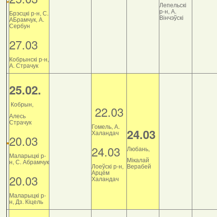
Лепельскі
р-н, А.
Брэсцкі р-н, С.
Вінчэўскі
АБрамчук, А.
Сербун
27.03
Кобрынскі р-н,
А. Страчук
25.02.
Кобрын,
22.03
Алесь
Страчук
Гомель, А.
24.03
Халандач
20.03
24.03
Любань,
Маларыцкі р-
Мікалай
н, С. Абрамчук
Лоеўскі р-н,
Верабей
Арцём
20.03
Халандач
Маларыцкі р-
н, Дз. Кіцель