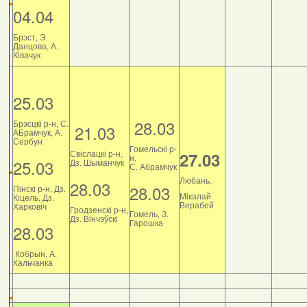
04.04
Брэст, Э.
Данцова, А.
Ківачук
25.03
28.03
Брэсцкі р-н, С.
21.03
АБрамчук, А.
Сербун
Гомельскі р-
Свіслацкі р-н,
27.03
н,
25.03
Дз. Шыманчук
С. Абрамчук
Любань,
28.03
28.03
Пінскі р-н, Дз.
Мікалай
Кіцель, Дз.
Верабей
Харковіч
Гродзенскі р-н,
Гомель, З.
Дз. Вінчэўскі
Гарошка
28.03
Кобрын, А.
Кальчанка