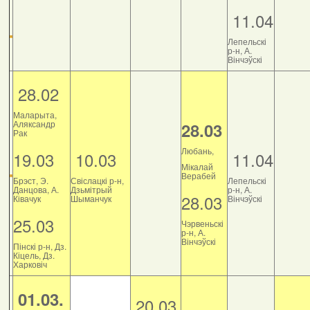
11.04
Лепельскі
р-н, А.
Вінчэўскі
28.02
Маларыта,
Аляксандр
28.03
Рак
Любань,
19.03
10.03
11.04
Мікалай
Верабей
Брэст, Э.
Свіслацкі р-н,
Лепельскі
Данцова, А.
Дзьмітрый
р-н, А.
28.03
Ківачук
Шыманчук
Вінчэўскі
25.03
Чэрвеньскі
р-н, А.
Вінчэўскі
Пінскі р-н, Дз.
Кіцель, Дз.
Харковіч
01.03.
20.03