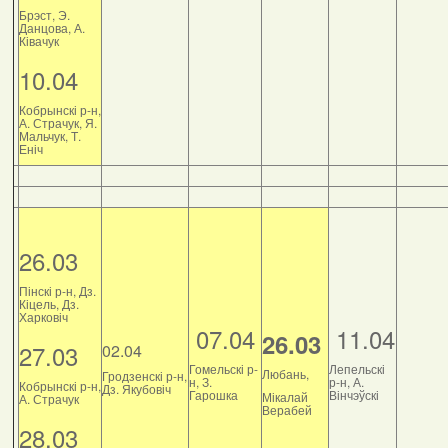
Брэст, Э.
Данцова, А.
Ківачук
10.04
Кобрынскі р-н,
А. Страчук, Я.
Мальчук, Т.
Еніч
26.03
Пінскі р-н, Дз.
Кіцель, Дз.
Харковіч
07.04
11.04
26.03
27.03
02.04
Гомельскі р-
Лепельскі
Любань,
Гродзенскі р-н,
н, З.
р-н, А.
Кобрынскі р-н,
Дз. Якубовіч
Гарошка
Вінчэўскі
Мікалай
А. Страчук
Верабей
28.03