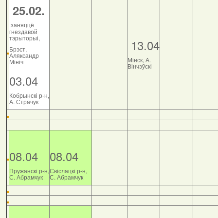
25.02.
заняццё
гнездавой
тэрыторыі,
13.04
Брэст,
Аляксандр
Мінск, А.
Мініч
Вінчэўскі
03.04
Кобрынскі р-н,
А. Страчук
08.04
08.04
Пружанскі р-н,
Свіслацкі р-н,
С. Абрамчук
С. Абрамчук