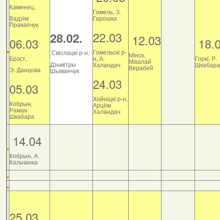
Каменец,
Гомель, З.
Вадзім
Гарошка
Пракапчук
22.03
28.02.
12.03
06.03
18.
Гомельскі р-
Свіслацкі р-н,
Мінск,
Брэст,
н, А.
Горкі, Р.
Мікалай
Дзьмітры
Халандач
Шкабара
Верабей
Э. Данцова
Шыманчук
24.03
05.03
Хойніцкі р-н,
Кобрын,
Арцём
Раман
Халандач
Шкабара
14.04
Кобрын, А.
Кальчанка
25.03