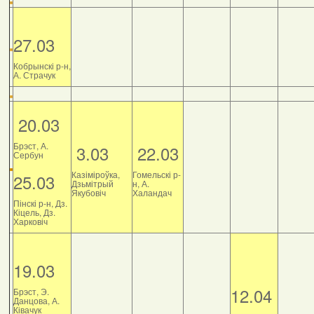
27.03
Кобрынскі р-н,
А. Страчук
20.03
Брэст, А.
3.03
22.03
Сербун
Казіміроўка,
Гомельскі р-
25.03
Дзьмітрый
н, А.
Якубовіч
Халандач
Пінскі р-н, Дз.
Кіцель, Дз.
Харковіч
19.03
12.04
Брэст, Э.
Данцова, А.
Ківачук