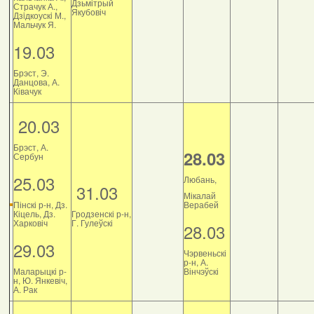
Дзьмітрый
Страчук А.,
Якубовіч
Дзiдкоускi М.,
Мальчук Я.
19.03
Брэст, Э.
Данцова, А.
Ківачук
20.03
Брэст, А.
28.03
Сербун
25.03
Любань,
31.03
Мікалай
Пінскі р-н, Дз.
Верабей
Кіцель, Дз.
Гродзенскі р-н,
Харковіч
Г. Гулеўскі
28.03
29.03
Чэрвеньскі
р-н, А.
Маларыцкі р-
Вінчэўскі
н, Ю. Янкевіч,
А. Рак