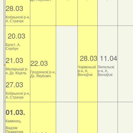
28.03
Кобрынскі р-н,
А. Страчук
20.03
Брэст, А.
Сербун
28.03
11.04
21.03
22.03
Чэрвеньскі
Лепельскі
Маларыцкі р-
р-н, А.
р-н, А.
Гродзенскі р-н,
н, Дз. Кіцель
Вінчэўскі
Вінчэўскі
Дз. Якубовіч
27.03
Кобрынскі р-н,
А. Страчук
01.03.
Каменец,
Вадзім
Пракапчук