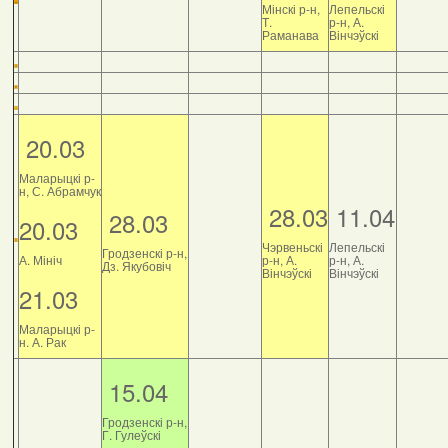
Мінскі р-н,
Лепельскі
Т.
р-н, А.
Раманава
Вінчэўскі
20.03
Маларыцкі р-
н, С. Абрамчук
28.03
11.04
28.03
20.03
Чэрвеньскі
Лепельскі
Гродзенскі р-н,
А. Мініч
р-н, А.
р-н, А.
Дз. Якубовіч
Вінчэўскі
Вінчэўскі
21.03
Маларыцкі р-
н. А. Рак
15.04
Гродзенскі р-н,
Г. Гулеўскі