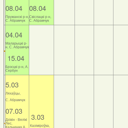
08.04
08.04
Пружанскі р-н,
Свіслацкі р-н,
С. Абрамчук
С. Абрамчук
04.04
Маларыцкі р-
н, С. Абрамчук
15.04
Брэсцкі р-н, А.
Сербун
5.03
Ляхаўцы,
С. Абрамчук
07.03
3.03
Дзiвiн - Вялiкi
Лес,
Казіміроўка,
Кальчанка А.,