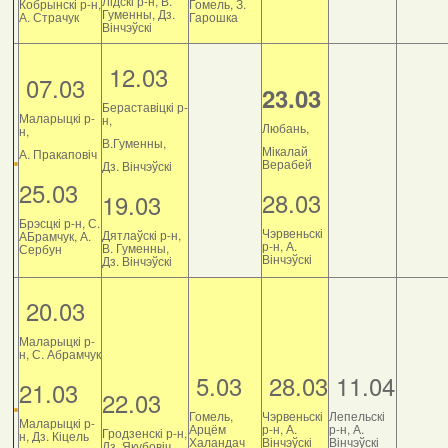
Лідскі р-н, В.
Кобрынскі р-н,
Гомель, З.
Гуменны, Дз.
А. Страчук
Гарошка
Вінчэўскі
12.03
07.03
23.03
Бераставіцкі р-
Маларыцкі р-
н,
Любань,
н,
В.Гуменны,
Мікалай
А. Пракаповіч
Верабей
Дз. Вінчэўскі
25.03
28.03
19.03
Брэсцкі р-н, С.
Чэрвеньскі
Дятлаўскі р-н,
АБрамчук, А.
р-н, А.
В. Гуменны,
Сербун
Вінчэўскі
Дз. Вінчэўскі
20.03
Маларыцкі р-
н, С. Абрамчук
5.03
28.03
11.04
21.03
22.03
Гомель,
Чэрвеньскі
Лепельскі
Маларыцкі р-
Арцём
р-н, А.
р-н, А.
Гродзенскі р-н,
н, Дз. Кіцель
Халандач
Вінчэўскі
Вінчэўскі
Дз. Якубовіч