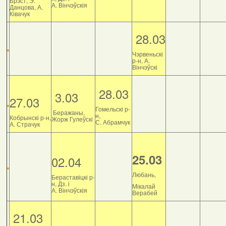
Брэст, Э.
А. Вінчэўскія
Данцова, А.
Ківачук
28.03
Чэрвеньскі
р-н, А.
Вінчэўскі
28.03
3.03
27.03
Гомельскі р-
Беражаны,
н,
Кобрынскі р-н,
Жорж Гулеўскі
С. Абрамчук
А. Страчук
25.03
02.04
Любань,
Бераставіцкі р-
н, Дз. і
Мікалай
А. Вінчэўскія
Верабей
21.03