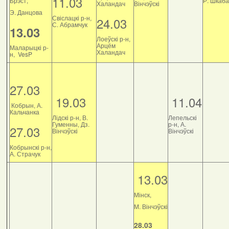
11.03
Брэст,
Р. Шкаб
Халандач
Вінчэўскі
Э. Данцова
Свіслацкі р-н,
24.03
С. Абрамчук
13.03
Лоеўскі р-н,
Арцём
Маларыцкі р-
Халандач
н, VesP
27.03
19.03
11.04
Кобрын, А.
Кальчанка
Лідскі р-н, В.
Лепельскі
Гуменны, Дз.
р-н, А.
27.03
Вінчэўскі
Вінчэўскі
Кобрынскі р-н,
А. Страчук
13.03
Мінск,
М. Вінчэўскі
28.03