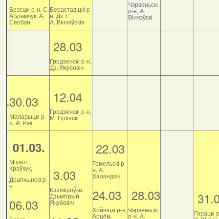
Чэрвеньскі
Брэсцкі р-н, С.
Бераставіцкі р-
р-н, А.
АБрамчук, А.
н, Дз. і
Вінчэўскі
Сербун
А. Вінчэўскія
28.03
Гродзенскі р-н,
Дз. Якубовіч
12.04
30.03
Гродзенскі р-н,
Маларыцкі р-
М. Гулінскі
н, А. Рак
01.03.
22.03
Міхаіл
Гомельскі р-
Краўчук,
н, А.
3.03
Халандач
Драгічынскі р-
н
Казіміроўка,
24.03
28.03
31.
Дзьмітрый
06.03
Якубовіч
Хойніцкі р-н,
Чэрвеньскі
Горацкі р
Арцём
р-н, А.