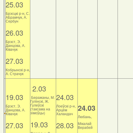
25.03
Брэсцкі р-н, С.
АБрамчук, А.
Сербун
26.03
Брэст, Э.
Данцова, А.
Ківачук
27.03
Кобрынскі р-н,
А. Страчук
2.03
19.03
24.03
Беражаны, М.
Гулінскі, Ж.
Гулеўскі
24.03
Брэст, Э.
Лоеўскі р-н,
(таксама на
Данцова, А.
Арцём
зімоўцы)
Ківачук
Халандач
Любань,
19.03
27.03
28.03
Мікалай
Верабей