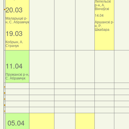
Лепельскі
р-н, А.
20.03
Вінчэўскі
14.04
Маларыцкі р-
н, С. Абрамчук
Аршанскі р-
н, Р.
Шкабара
19.03
Кобрын, А.
Страчук
11.04
Пружанскі р-н,
С. Абрамчук
05.04