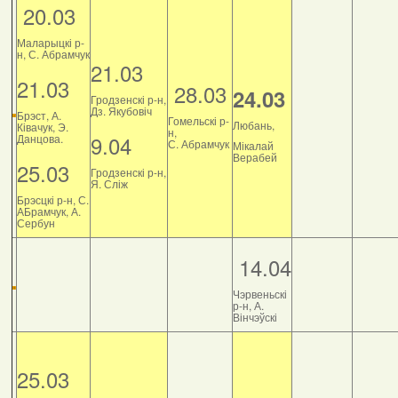
20.03
Маларыцкі р-
н, С. Абрамчук
21.03
21.03
28.03
24.03
Гродзенскі р-н,
Дз. Якубовіч
Брэст, А.
Гомельскі р-
Любань,
Ківачук, Э.
н,
9.04
Данцова.
С. Абрамчук
Мікалай
Верабей
25.03
Гродзенскі р-н,
Я. Сліж
Брэсцкі р-н, С.
АБрамчук, А.
Сербун
14.04
Чэрвеньскі
р-н, А.
Вінчэўскі
25.03