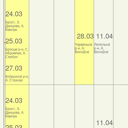
24.03
Брэст, Э.
Данцова, А.
Ківачук
28.03
11.04
25.03
Чэрвеньскі
Лепельскі
р-н, А.
р-н, А.
Брэсцкі р-н, С.
Вінчэўскі
Вінчэўскі
АБрамчук, А.
Сербун
27.03
Кобрынскі р-н,
А. Страчук
24.03
Брэст, Э.
Данцова, А.
Ківачук
11.04
25.03