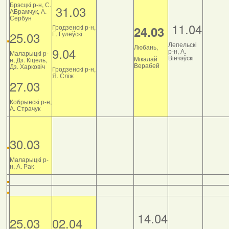
Брэсцкі р-н, С.
31.03
АБрамчук, А.
Сербун
11.04
Гродзенскі р-н,
24.03
25.03
Г. Гулеўскі
Лепельскі
Любань,
9.04
р-н, А.
Маларыцкі р-
Вінчэўскі
Мікалай
н, Дз. Кіцель,
Верабей
Дз. Харковіч
Гродзенскі р-н,
Я. Сліж
27.03
Кобрынскі р-н,
А. Страчук
30.03
Маларыцкі р-
н, А. Рак
14.04
25.03
02.04