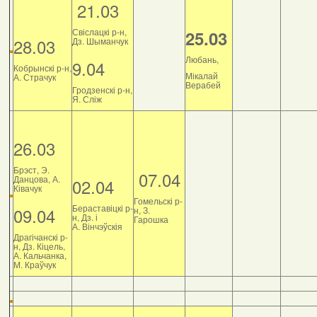
21.03
Свіслацкі р-н,
25.03
28.03
Дз. Шыманчук
Любань,
9.04
Кобрынскі р-н,
Мікалай
А. Страчук
Верабей
Гродзенскі р-н,
Я. Сліж
26.03
Брэст, Э.
07.04
Данцова, А.
02.04
Ківачук
Гомельскі р-
Бераставіцкі р-
09.04
н, З.
н, Дз. і
Гарошка
А. Вінчэўскія
Драгічанскі р-
н, Дз. Кіцель,
А. Кальчанка,
М. Краўчук