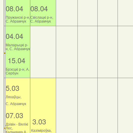
08.04
08.04
Пружанскі р-н,
Свіслацкі р-н,
С. Абрамчук
С. Абрамчук
04.04
Маларыцкі р-
н, С. Абрамчук
15.04
Брэсцкі р-н, А.
Сербун
5.03
Ляхаўцы,
С. Абрамчук
07.03
3.03
Дзiвiн - Вялiкi
Лес,
Казіміроўка,
Кальчанка А.,