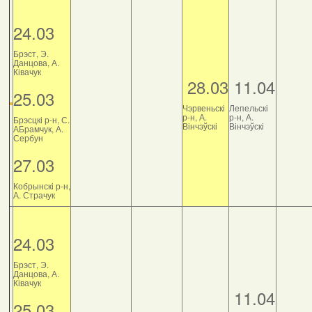
24.03
Брэст, Э.
Данцова, А.
Ківачук
28.03
11.04
25.03
Чэрвеньскі
Лепельскі
р-н, А.
р-н, А.
Брэсцкі р-н, С.
Вінчэўскі
Вінчэўскі
АБрамчук, А.
Сербун
27.03
Кобрынскі р-н,
А. Страчук
24.03
Брэст, Э.
Данцова, А.
Ківачук
11.04
25.03