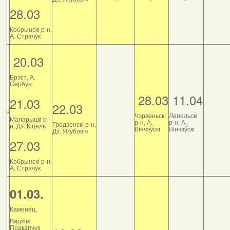
28.03
Кобрынскі р-н,
А. Страчук
20.03
Брэст, А.
Сербун
28.03
11.04
21.03
22.03
Чэрвеньскі
Лепельскі
Маларыцкі р-
р-н, А.
р-н, А.
Гродзенскі р-н,
н, Дз. Кіцель
Вінчэўскі
Вінчэўскі
Дз. Якубовіч
27.03
Кобрынскі р-н,
А. Страчук
01.03.
Каменец,
Вадзім
Пракапчук