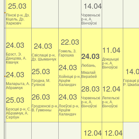
25.03
14.04
Пінскі р-н, Дз.
Чэрвеньскі
Кіцель, Дз.
р-н, А.
Харковіч
Вінчэўскі
22.03
24.03
24.03
11.04
Гомель, З.
24.03
Брэст, Э.
Свіслацкі р-н,
Гарошка
Данцова, А.
Дз. Шыманчук
Докшыцкі
Ківачук
р-н, А.
24.03
Любань,
Вінчэўскі
25.03
14.
24.03
Мікалай
Хойніцкі р-н,
Верабей
Гродна, М.
Арцём
Горацкі р
Маларыта, А.
Гулінскі
Халандач
Р. Шкаб
28.03
12.04
Абрамчук
26.03
24.03
25.03
Чэрвеньскі
Лепельскі
р-н, А.
р-н, А.
Гродзенскі р-н,
Лоеўскі р-н,
Вінчэўскі
Вінчэўскі
Брэсцкі р-н, С.
В. Гуменны
Арцём
АБрамчук, А.
Халандач
Сербун
12.04
12.04