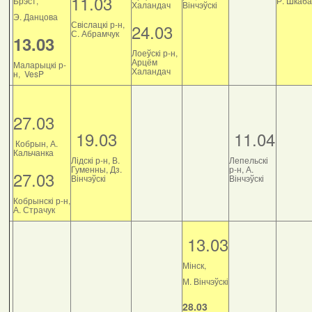
11.03
Брэст,
Р. Шкаб
Халандач
Вінчэўскі
Э. Данцова
Свіслацкі р-н,
24.03
С. Абрамчук
13.03
Лоеўскі р-н,
Арцём
Маларыцкі р-
Халандач
н, VesP
27.03
19.03
11.04
Кобрын, А.
Кальчанка
Лідскі р-н, В.
Лепельскі
Гуменны, Дз.
р-н, А.
27.03
Вінчэўскі
Вінчэўскі
Кобрынскі р-н,
А. Страчук
13.03
Мінск,
М. Вінчэўскі
28.03