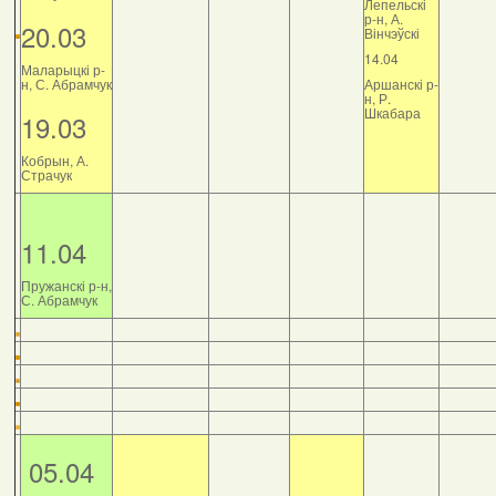
Лепельскі
р-н, А.
20.03
Вінчэўскі
14.04
Маларыцкі р-
н, С. Абрамчук
Аршанскі р-
н, Р.
Шкабара
19.03
Кобрын, А.
Страчук
11.04
Пружанскі р-н,
С. Абрамчук
05.04