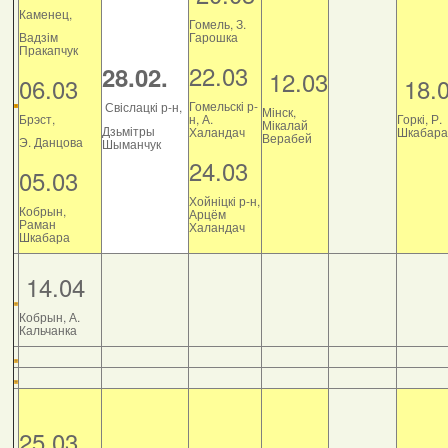
Каменец,
Гомель, З.
Вадзім
Гарошка
Пракапчук
22.03
28.02.
12.03
06.03
18.
Гомельскі р-
Свіслацкі р-н,
Мінск,
Брэст,
н, А.
Горкі, Р.
Мікалай
Дзьмітры
Халандач
Шкабара
Верабей
Э. Данцова
Шыманчук
24.03
05.03
Хойніцкі р-н,
Кобрын,
Арцём
Раман
Халандач
Шкабара
14.04
Кобрын, А.
Кальчанка
25.03