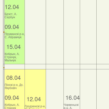
12.04
Брэст, А.
Сербун
09.04
Пружанскі р-н,
С. Абрамчук
15.04
Кобрын, А.
Страчук,
Мальчук
08.04
Пінскі р-н, Дз.
Якубовіч
09.04
16.04
12.04
Кобрын, А.
Чэрвеньскі
Гродзенскі р-н,
Страчук
р-н, А.