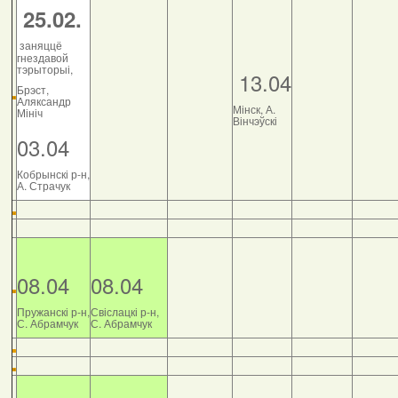
25.02.
заняццё
гнездавой
тэрыторыі,
13.04
Брэст,
Аляксандр
Мінск, А.
Мініч
Вінчэўскі
03.04
Кобрынскі р-н,
А. Страчук
08.04
08.04
Пружанскі р-н,
Свіслацкі р-н,
С. Абрамчук
С. Абрамчук