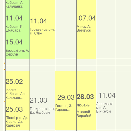
Кобрын, А.
Кальчанка
11.04
07.04
11.04
Кобрын, Р.
Мінск, А.
Гродзенскі р-н,
Шкабара
Вінчэўскі
Я. Сліж
15.04
Брэсцкі р-н, А.
Сербун
25.02
песня
11.04
Кобрын, Алег
28.03
29.03
21.03
Кальчанка
Лепельскі
Любань,
Гомель, З.
25.03
р-н, А.
Гродзенскі р-н,
Гарошка
Вінчэўскі
Мікалай
Дз. Якубовіч
Верабей
Пінскі р-н, Дз.
Кіцель, Дз.
Харковіч