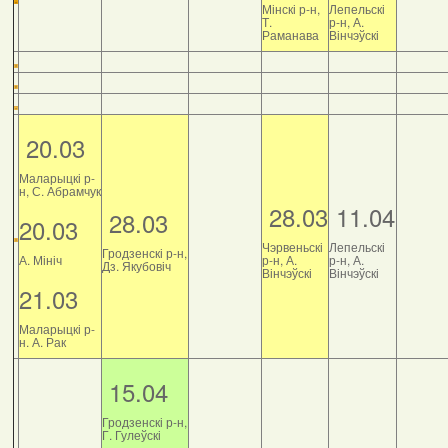
Мінскі р-н,
Лепельскі
Т.
р-н, А.
Раманава
Вінчэўскі
20.03
Маларыцкі р-
н, С. Абрамчук
28.03
11.04
28.03
20.03
Чэрвеньскі
Лепельскі
Гродзенскі р-н,
А. Мініч
р-н, А.
р-н, А.
Дз. Якубовіч
Вінчэўскі
Вінчэўскі
21.03
Маларыцкі р-
н. А. Рак
15.04
Гродзенскі р-н,
Г. Гулеўскі