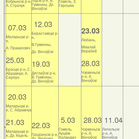
Лідскі р-н, В.
Кобрынскі р-н,
Гомель, З.
Гуменны, Дз.
А. Страчук
Гарошка
Вінчэўскі
12.03
07.03
23.03
Бераставіцкі р-
Маларыцкі р-
н,
Любань,
н,
В.Гуменны,
Мікалай
А. Пракаповіч
Верабей
Дз. Вінчэўскі
25.03
28.03
19.03
Брэсцкі р-н, С.
Чэрвеньскі
Дятлаўскі р-н,
АБрамчук, А.
р-н, А.
В. Гуменны,
Сербун
Вінчэўскі
Дз. Вінчэўскі
20.03
Маларыцкі р-
н, С. Абрамчук
5.03
28.03
11.04
21.03
22.03
Гомель,
Чэрвеньскі
Лепельскі
Маларыцкі р-
Арцём
р-н, А.
р-н, А.
Гродзенскі р-н,
н, Дз. Кіцель
Халандач
Вінчэўскі
Вінчэўскі
Дз. Якубовіч