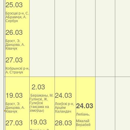
25.03
Брэсцкі р-н, С.
АБрамчук, А.
Сербун
26.03
Брэст, Э.
Данцова, А.
Ківачук
27.03
Кобрынскі р-н,
А. Страчук
2.03
19.03
24.03
Беражаны, М.
Гулінскі, Ж.
Гулеўскі
24.03
Брэст, Э.
Лоеўскі р-н,
(таксама на
Данцова, А.
Арцём
зімоўцы)
Ківачук
Халандач
Любань,
19.03
27.03
28.03
Мікалай
Верабей