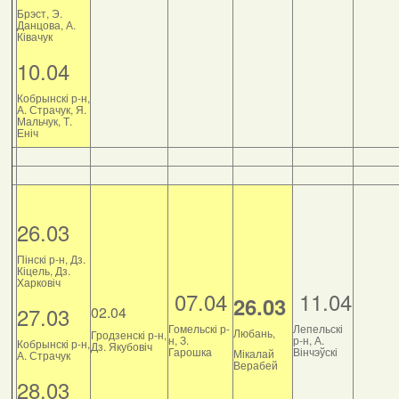
Брэст, Э.
Данцова, А.
Ківачук
10.04
Кобрынскі р-н,
А. Страчук, Я.
Мальчук, Т.
Еніч
26.03
Пінскі р-н, Дз.
Кіцель, Дз.
Харковіч
07.04
11.04
26.03
27.03
02.04
Гомельскі р-
Лепельскі
Любань,
Гродзенскі р-н,
н, З.
р-н, А.
Кобрынскі р-н,
Дз. Якубовіч
Гарошка
Вінчэўскі
Мікалай
А. Страчук
Верабей
28.03