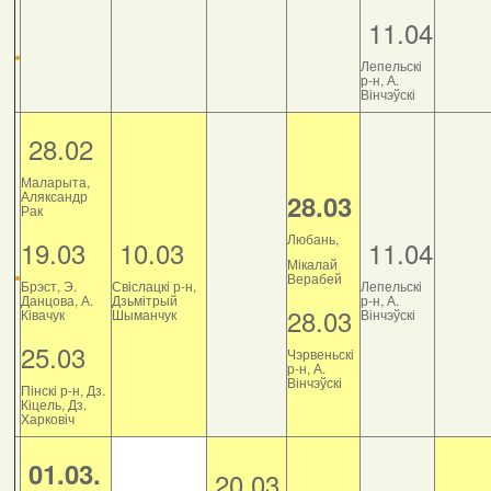
11.04
Лепельскі
р-н, А.
Вінчэўскі
28.02
Маларыта,
Аляксандр
28.03
Рак
Любань,
19.03
10.03
11.04
Мікалай
Верабей
Брэст, Э.
Свіслацкі р-н,
Лепельскі
Данцова, А.
Дзьмітрый
р-н, А.
28.03
Ківачук
Шыманчук
Вінчэўскі
25.03
Чэрвеньскі
р-н, А.
Вінчэўскі
Пінскі р-н, Дз.
Кіцель, Дз.
Харковіч
01.03.
20.03