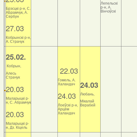
Лепельскі
р-н, А.
Брэсцкі р-н, С.
Вінчэўскі
АБрамчук, А.
Сербун
27.03
Кобрынскі р-н,
А. Страчук
25.02.
Кобрын,
22.03
Алесь
Страчук
Гомель, А.
24.03
Халандач
20.03
24.03
Любань,
Маларыцкі р-
Мікалай
н, С. Абрамчук
Лоеўскі р-н,
Верабей
Арцём
20.03
Халандач
Маларыцкі р-
н, Дз. Кіцель