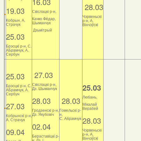
16.03
28.03
19.03
Свіслацкі р-н,
Чэрвеньскі
Качко Фёдар,
Кобрын, А.
р-н, А.
Шыманчук
Страчук
Вінчэўскі
Дзьмітрый
25.03
Брэсцкі р-н, С.
АБрамчук, А.
Сербун
27.03
25.03
Свіслацкі р-н,
25.03
Брэсцкі р-н, С.
Дз. Шыманчук
АБрамчук, А.
Сербун
Любань,
28.03
28.03
27.03
Мікалай
Верабей
Гродзенскі р-н,
Гомельскі р-
Дз. Якубовіч
н,
Кобрынскі р-н,
28.03
С. Абрамчук
А. Страчук
02.04
09.04
Чэрвеньскі
р-н, А.
Бераставіцкі р-
Вінчэўскі
н, Дз. і