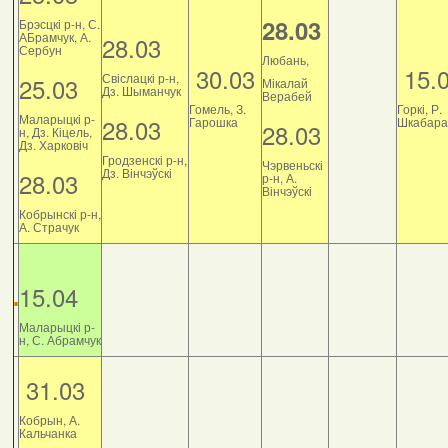
28.03
Брэсцкі р-н, С.
АБрамчук, А.
28.03
Сербун
Любань,
30.03
15.
Свіслацкі р-н,
25.03
Мікалай
Дз. Шыманчук
Верабей
Гомель, З.
Горкі, Р.
Маларыцкі р-
28.03
Гарошка
Шкабара
28.03
н, Дз. Кіцель,
Дз. Харковіч
Гродзенскі р-н,
Чэрвеньскі
Дз. Вінчэўскі
28.03
р-н, А.
Вінчэўскі
Кобрынскі р-н,
А. Страчук
15.04
Маларыцкі р-
н, С. Абрамчук
31.03
Кобрын, А.
Кальчанка