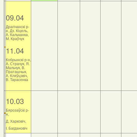
09.04
Драгічанскі р-
н, Дз. Кіцель,
А. Кальчанка,
М. Краўчук
11.04
Кобрынскі р-н,
А. Страчук, Я.
Мальчук, В.
Праташчык,
А. Кляўцэвіч,
В. Тарасенка
10.03
Бярозаўскі р-
н,
Д. Харковіч,
І. Багдановіч