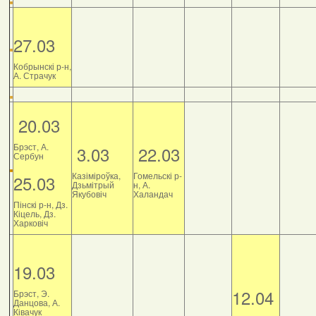
27.03
Кобрынскі р-н,
А. Страчук
20.03
Брэст, А.
3.03
22.03
Сербун
Казіміроўка,
Гомельскі р-
25.03
Дзьмітрый
н, А.
Якубовіч
Халандач
Пінскі р-н, Дз.
Кіцель, Дз.
Харковіч
19.03
12.04
Брэст, Э.
Данцова, А.
Ківачук