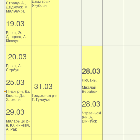
Дзьмітрый
Страчук А.,
Якубовіч
Дзiдкоускi М.,
Мальчук Я.
19.03
Брэст, Э.
Данцова, А.
Ківачук
20.03
Брэст, А.
28.03
Сербун
25.03
Любань,
31.03
Мікалай
Пінскі р-н, Дз.
Верабей
Кіцель, Дз.
Гродзенскі р-н,
Харковіч
Г. Гулеўскі
28.03
29.03
Чэрвеньскі
р-н, А.
Маларыцкі р-
Вінчэўскі
н, Ю. Янкевіч,
А. Рак