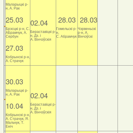
Маларыцкі р-
н, А. Рак
25.03
28.03
28.03
02.04
Брэсцкі р-н, С.
Гомельскі р-
Чэрвеньскі
Бераставіцкі р-
АБрамчук, А.
н,
р-н, А.
н, Дз. і
Сербун
С. Абрамчук
Вінчэўскі
А. Вінчэўскія
27.03
Кобрынскі р-н,
А. Страчук
30.03
Маларыцкі р-
02.04
н, А. Рак
10.04
Бераставіцкі р-
н, Дз. і
А. Вінчэўскія
Кобрынскі р-н,
А. Страчук, Я.
Мальчук, Т.
Еніч