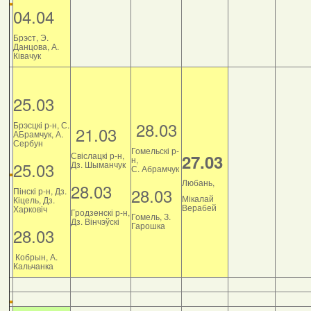
04.04
Брэст, Э.
Данцова, А.
Ківачук
25.03
28.03
Брэсцкі р-н, С.
21.03
АБрамчук, А.
Сербун
Гомельскі р-
Свіслацкі р-н,
27.03
н,
25.03
Дз. Шыманчук
С. Абрамчук
Любань,
28.03
28.03
Пінскі р-н, Дз.
Мікалай
Кіцель, Дз.
Верабей
Харковіч
Гродзенскі р-н,
Гомель, З.
Дз. Вінчэўскі
Гарошка
28.03
Кобрын, А.
Кальчанка