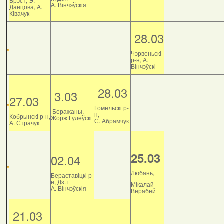
Брэст, Э.
А. Вінчэўскія
Данцова, А.
Ківачук
28.03
Чэрвеньскі
р-н, А.
Вінчэўскі
28.03
3.03
27.03
Гомельскі р-
Беражаны,
н,
Кобрынскі р-н,
Жорж Гулеўскі
С. Абрамчук
А. Страчук
25.03
02.04
Любань,
Бераставіцкі р-
н, Дз. і
Мікалай
А. Вінчэўскія
Верабей
21.03