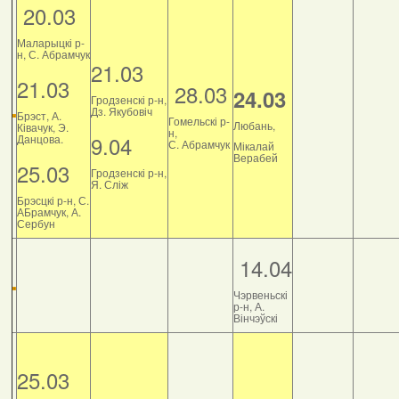
20.03
Маларыцкі р-
н, С. Абрамчук
21.03
21.03
28.03
24.03
Гродзенскі р-н,
Дз. Якубовіч
Брэст, А.
Гомельскі р-
Любань,
Ківачук, Э.
н,
9.04
Данцова.
С. Абрамчук
Мікалай
Верабей
25.03
Гродзенскі р-н,
Я. Сліж
Брэсцкі р-н, С.
АБрамчук, А.
Сербун
14.04
Чэрвеньскі
р-н, А.
Вінчэўскі
25.03