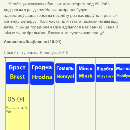
У табліцы дзякуючы Вашым каментарам пад ёй і/або
дадзеным з раздзелу Нашы назіранні будуць
адлюстроўвацца тэрміны прылёту розных відаў для розных
рэгіёнаў Беларусі. Калі ласка, для гэтага, акрамя назвы віду і
даты, пішыце горад-раён (дзе адбылося назіранне) і хаця б
ініцыялы назіральніка. Дзякуем за супольную працу!
Апошняе абнаўленне (15.04)
Прылёт птушак на Беларусь-2010
05.04
Маларыта, А.
Рак