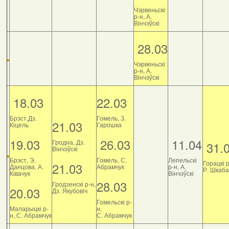
Чэрвеньскі
р-н, А.
Вінчэўскі
28.03
Чэрвеньскі
р-н, А.
Вінчэўскі
18.03
22.03
Брэст,Дз.
Гомель, З.
21.03
Кіцель
Гарошка
19.03
26.03
11.04
Гродна, Дз.
31.
Вінчэўскі
Брэст, Э.
Гомель, С.
Лепельскі
Горацкі р
21.03
Данцова, А.
Абрамчук
р-н, А.
Р. Шкаб
Ківачук
Вінчэўскі
28.03
Гродзенскі р-н,
20.03
Дз. Якубовіч
Гомельскі р-
Маларыцкі р-
н,
н, С. Абрамчук
С. Абрамчук