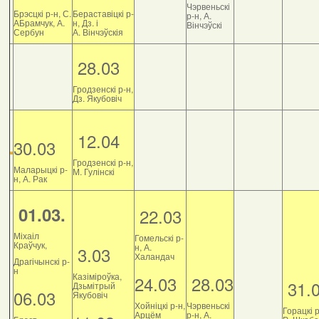
Чэрвеньскі
Брэсцкі р-н, С.
Бераставіцкі р-
р-н, А.
АБрамчук, А.
н, Дз. і
Вінчэўскі
Сербун
А. Вінчэўскія
28.03
Гродзенскі р-н,
Дз. Якубовіч
12.04
30.03
Гродзенскі р-н,
Маларыцкі р-
М. Гулінскі
н, А. Рак
01.03.
22.03
Міхаіл
Гомельскі р-
Краўчук,
н, А.
3.03
Халандач
Драгічынскі р-
н
Казіміроўка,
24.03
28.03
31.
Дзьмітрый
06.03
Якубовіч
Хойніцкі р-н,
Чэрвеньскі
Горацкі р
Арцём
р-н, А.