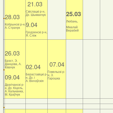
21.03
Свіслацкі р-н,
25.03
28.03
Дз. Шыманчук
Любань,
9.04
Кобрынскі р-н,
Мікалай
А. Страчук
Верабей
Гродзенскі р-н,
Я. Сліж
26.03
Брэст, Э.
07.04
Данцова, А.
02.04
Ківачук
Гомельскі р-
Бераставіцкі р-
09.04
н, З.
н, Дз. і
Гарошка
А. Вінчэўскія
Драгічанскі р-
н, Дз. Кіцель,
А. Кальчанка,
М. Краўчук