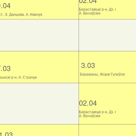
9.04
Бераставіцкі р-н, Дз. і
А. Вінчэўскія
т, Э. Данцова, А. Ківачук
3.03
7.03
Беражаны, Жорж Гулеўскі
ынскі р-н, А. Страчук
02.04
Бераставіцкі р-н, Дз. і
А. Вінчэўскія
1.03