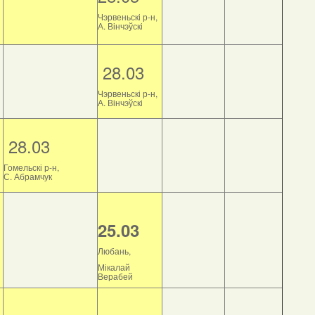
Чэрвеньскі р-н,
А. Вінчэўскі
28.03
Чэрвеньскі р-н,
А. Вінчэўскі
28.03
Гомельскі р-н,
С. Абрамчук
25.03
Любань,
Мікалай
Верабей