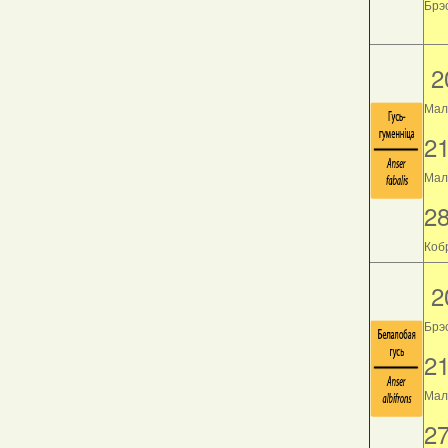
Брэс
2
Мал
2
Мала
2
Кобр
2
Брэ
2
Мала
2