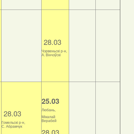
28.03
Чэрвеньскі р-н,
А. Вінчэўскі
25.03
Любань,
28.03
Мікалай
Верабей
Гомельскі р-н,
С. Абрамчук
28.03