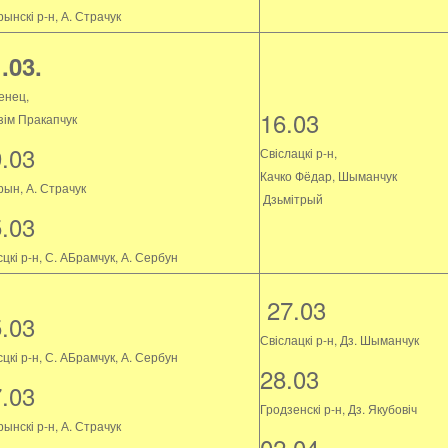
ынскі р-н, А. Страчук
.03.
енец,
16.03
зім Пракапчук
9.03
Свіслацкі р-н,
Качко Фёдар, Шыманчук
рын, А. Страчук
Дзьмітрый
5.03
цкі р-н, С. АБрамчук, А. Сербун
27.03
5.03
Свіслацкі р-н, Дз. Шыманчук
цкі р-н, С. АБрамчук, А. Сербун
28.03
7.03
Гродзенскі р-н, Дз. Якубовіч
ынскі р-н, А. Страчук
02.04