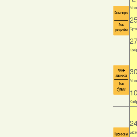
Мала
2
Брэс
2
Кобр
3
Мала
1
Кобр
2
Брэс