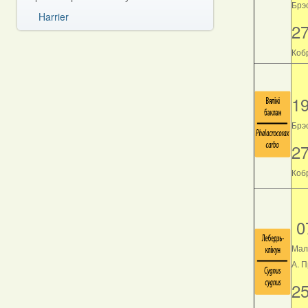
Брэс
Harrier
2
Кобр
1
Брэс
2
Кобр
0
Мал
А. 
2