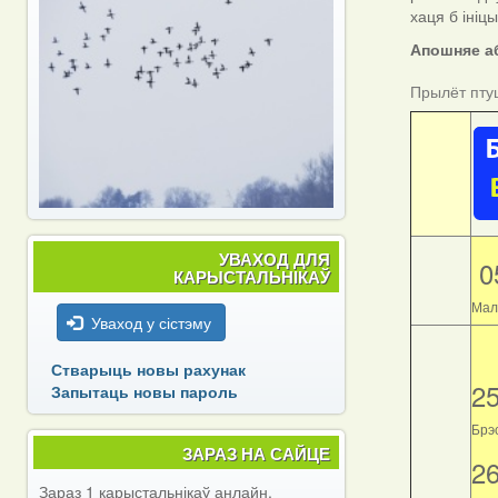
хаця б ініц
Апошняе аб
Прылёт пту
УВАХОД ДЛЯ
0
КАРЫСТАЛЬНІКАЎ
Мал
Уваход у сістэму
Стварыць новы рахунак
2
Запытаць новы пароль
Брэс
ЗАРАЗ НА САЙЦЕ
2
Зараз 1 карыстальнікаў анлайн.