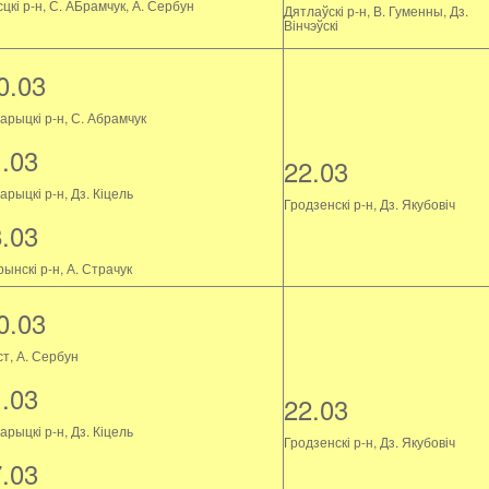
цкі р-н, С. АБрамчук, А. Сербун
Дятлаўскі р-н, В. Гуменны, Дз.
Вінчэўскі
0.03
арыцкі р-н, С. Абрамчук
1.03
22.03
рыцкі р-н, Дз. Кіцель
Гродзенскі р-н, Дз. Якубовіч
8.03
ынскі р-н, А. Страчук
0.03
ст, А. Сербун
1.03
22.03
рыцкі р-н, Дз. Кіцель
Гродзенскі р-н, Дз. Якубовіч
7.03