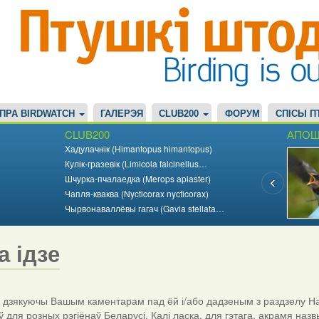
ПРА BIRDWATCH
ГАЛЕРЭЯ
CLUB200
ФОРУМ
СПІСЫ П
CLUB200
АПОШ
Хадулачнік (Himantopus himantopus)
Кулік-гразевік (Limicola falcinellus…
Шчурка-пчалаедка (Merops apiaster)
Чапля-кваква (Nycticorax nycticorax)
Чырвонаваллёвы гагач (Gavia stellata…
а ідзе
дзякуючы Вашым каментарам пад ёй і/або дадзеным з раздзелу На
ў для розных рэгіёнаў Беларусі. Калі ласка, для гэтага, акрамя назв