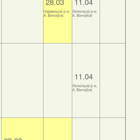
28.03
11.04
Чэрвеньскі р-н,
Лепельскі р-н,
А. Вінчэўскі
А. Вінчэўскі
11.04
Лепельскі р-н,
А. Вінчэўскі