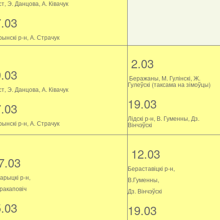
т, Э. Данцова, А. Ківачук
7.03
ынскі р-н, А. Страчук
2.03
9.03
Беражаны, М. Гулінскі, Ж.
Гулеўскі (таксама на зімоўцы)
т, Э. Данцова, А. Ківачук
19.03
7.03
Лідскі р-н, В. Гуменны, Дз.
ынскі р-н, А. Страчук
Вінчэўскі
12.03
7.03
Бераставіцкі р-н,
арыцкі р-н,
В.Гуменны,
Пракаповіч
Дз. Вінчэўскі
5.03
19.03