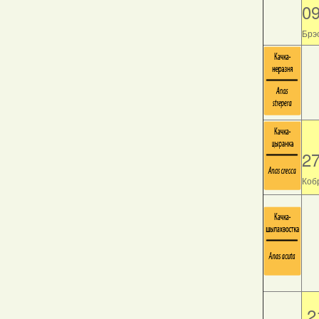
0
Брэс
2
Кобр
2