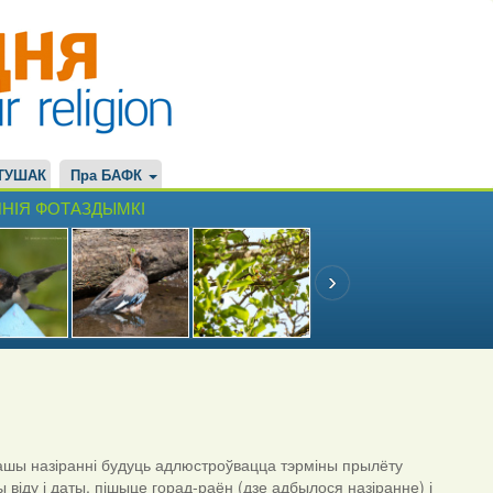
ТУШАК
Пра БАФК
НІЯ ФОТАЗДЫМКІ
шы назіранні будуць адлюстроўвацца тэрміны прылёту
ы віду і даты, пішыце горад-раён (дзе адбылося назіранне) і