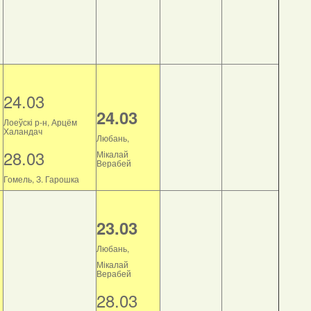
24.03
24.03
Лоеўскі р-н, Арцём
Халандач
Любань,
28.03
Мікалай
Верабей
Гомель, З. Гарошка
23.03
Любань,
Мікалай
Верабей
28.03