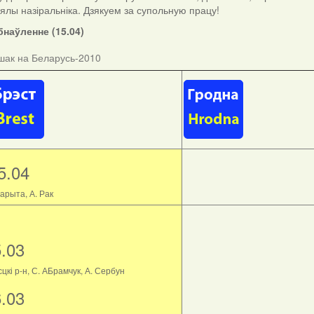
ыялы назіральніка. Дзякуем за супольную працу!
наўленне (15.04)
шак на Беларусь-2010
5.04
арыта, А. Рак
5.03
цкі р-н, С. АБрамчук, А. Сербун
6.03