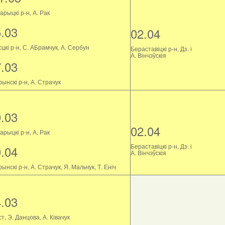
рыцкі р-н, А. Рак
5.03
02.04
цкі р-н, С. АБрамчук, А. Сербун
Бераставіцкі р-н, Дз. і
А. Вінчэўскія
7.03
ынскі р-н, А. Страчук
0.03
02.04
рыцкі р-н, А. Рак
Бераставіцкі р-н, Дз. і
0.04
А. Вінчэўскія
ынскі р-н, А. Страчук, Я. Мальчук, Т. Еніч
4.03
т, Э. Данцова, А. Ківачук