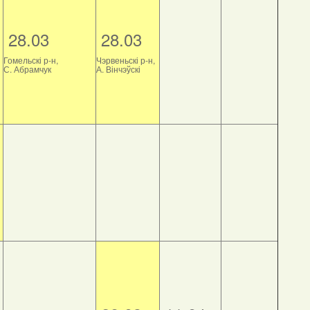
28.03
28.03
Гомельскі р-н,
Чэрвеньскі р-н,
С. Абрамчук
А. Вінчэўскі