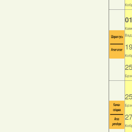
Кобр
01
Кам
Вад
1
Коб
2
Брэс
2
Брэс
2
Кобр