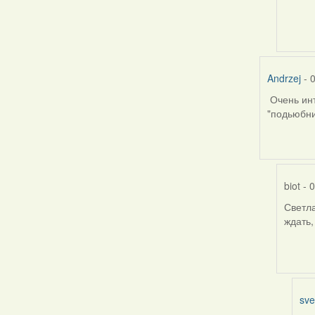
svetla
vranov
Andrzej
- 
Очень инт
"подьюбни
biot
- 0
Светла
In
ждать,
reply
to
by
Andrze
sve