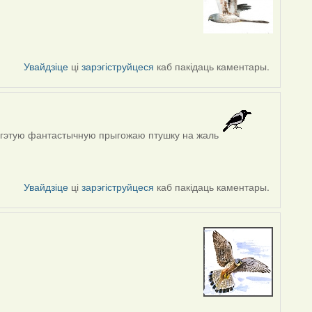
Увайдзіце
ці
зарэгіструйцеся
каб пакідаць каментары.
ць, гэтую фантастычную прыгожаю птушку на жаль
Увайдзіце
ці
зарэгіструйцеся
каб пакідаць каментары.