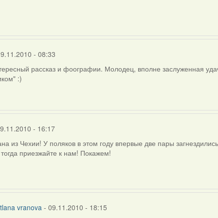
na
a
09.11.2010 - 08:33
ересный рассказ и фоографии. Молодец, вполне заслуженная удач
ком" :)
9.11.2010 - 16:17
на из Чехии! У поляков в этом году впервые две пары загнездились!
 тогда приезжайте к нам! Покажем!
j
tlana vranova
- 09.11.2010 - 18:15