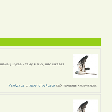
шанец шукае - таму я лічу, што цікавая
Увайдзіце
ці
зарэгіструйцеся
каб пакідаць каментары.