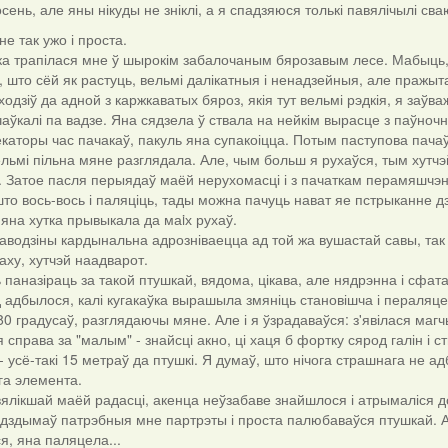
осень, але яны нікуды не зніклі, а я спадзяюся толькі павялічылі св
не так ужо і проста.
а трапілася мне ў шырокім забалочаным бярозавым лесе. Мабыць, 
, што сёй як растуць, вельмі далікатныя і ненадзейныя, але пражыта
ходзіў да адной з каржкаватых бяроз, якія тут вельмі рэдкія, я заўва
чаўкалі па вадзе. Яна сядзела ў ствала на нейкім вырасце з паўночн
екаторы час пачакаў, пакуль яна супакоіцца. Потым паступова пач
ельмі пільна мяне разглядала. Але, чым больш я рухаўся, тым хутчэ
. Затое пасля перыядаў маёй нерухомасці і з пачаткам перамяшчэнн
то вось-вось і паляціць, тады можна пачуць нават яе пстрыканне 
 яна хутка прывыкала да маiх рухаў.
аводзіны кардынальна адрозніваецца ад той жа вушастай савы, так 
аху, хутчэй наадварот.
 паназіраць за такой птушкай, вядома, цікава, але нядрэнна і сфа
адбылося, калі кугакаўка вырашыла змяніць становішча і пераляце
80 градусаў, разглядаючы мяне. Але і я ўзрадаваўся: з'явілася ма
 справа за "малым" - знайсці акно, ці хаця б фортку сярод галін і
 усё-такі 15 метраў да птушкі. Я думаў, што нічога страшнага не ад
га элемента.
ялікшай маёй радасці, акенца неўзабаве знайшлося і атрымаліся д
адздымаў патрэбныя мне партрэты і проста палюбаваўся птушкай. А 
я, яна паляцела...