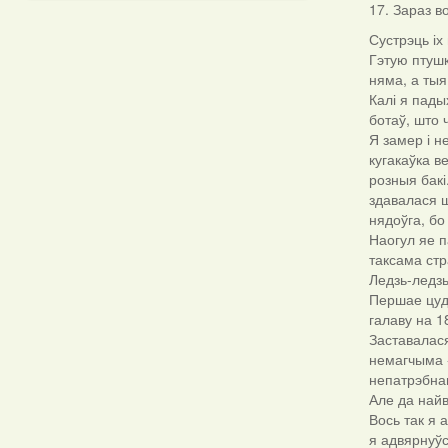
17. Зараз в
Сустрэць іх 
Гэтую птушк
няма, а тыя
Калі я пады
ботаў, што 
Я замер і н
кугакаўка в
розныя бакі
здавалася ш
нядоўга, бо
Наогул яе п
таксама стр
Ледзь-ледзь
Першае цуд 
галаву на 1
Заставалася
немагчыма -
непатрэбна
Але да найв
Вось так я 
я адвярнуўс