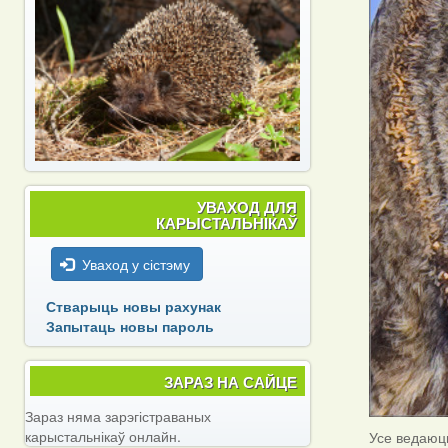
УВАХОД ДЛЯ
КАРЫСТАЛЬНІКАЎ
Уваход у сістэму
Стварыць новы рахунак
Запытаць новы пароль
ЗАРАЗ НА САЙЦЕ
Зараз няма зарэгістраваных
карыстальнікаў онлайн.
Усе ведаюць