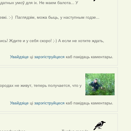
датных умоў для іх. Не маем балота... У
кі. :-) Паглядзім, можа быць, у наступным годзе...
сь! Ждите и у себя скоро! ;-) А если не хотите ждать,
Увайдзіце
ці
зарэгіструйцеся
каб пакідаць каментары.
 городах не живут, теперь получается, что у
Увайдзіце
ці
зарэгіструйцеся
каб пакідаць каментары.