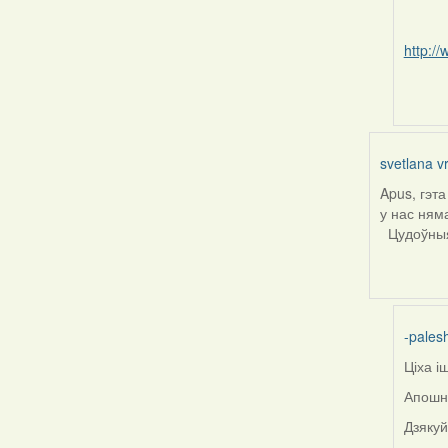
reply
to
http://
by
Harrier
svetlana v
Apus, гэт
у нас ням
Цудоўныя 
-pales
Ціха і
In
reply
Апошн
to
Дзяку
by