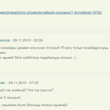
www.birdwatching.pl/galeria/najlepiej-oceniane/7-dni/zdjecie/18760
ranova
- 09.11.2010 - 02:09
а сапраўды цікавая классная гісторыя! Я магу толькі пазайздросці
аем.
здымкі! Мне найбольш падабаецца апошні :-)
huk-
- 09.11.2010 - 07:33
шоў і яе знайноў? Усё так проста?
ія 3 лепшыя!
й, прыемна было ўбачыць больш сдымкаў!