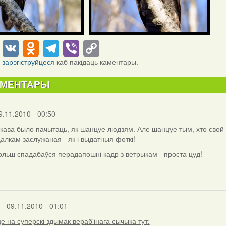
cebook
Twitter
VK
Odnoklassniki
Telegram
Viber
Copy
Link
і
зарэгіструйцеся
каб пакідаць каментары.
АМЕНТАРЫ
9.11.2010 - 00:50
цікава было пачытаць, як шанцуе людзям. Але шанцуе тым, хто свой 
цалкам заслужаная - як і выдатныя фоткі!
льш спадабаўся перадапошні кадр з ветрыкам - проста цуд!
- 09.11.2010 - 01:01
е на суперскі здымак вераб'інага сычыка тут: