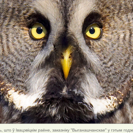
, што ў Івацэвіцкім раёне, заказніку "Выганашчанскае" у гэтым год