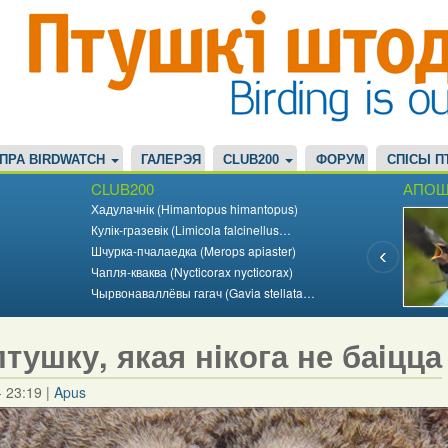
ПРА BIRDWATCH
ГАЛЕРЭЯ
CLUB200
ФОРУМ
СПІСЫ П
CLUB200
АПОШ
Хадулачнік (Himantopus himantopus)
Кулік-гразевік (Limicola falcinellus…
Шчурка-пчалаедка (Merops apiaster)
Чапля-кваква (Nycticorax nycticorax)
Чырвонаваллёвы гагач (Gavia stellata…
птушку, якая нiкога не баiцца
- 23:19
|
Apus