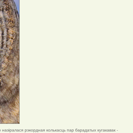
зе назіралася рэкордная колькасць пар барадатых кугакавак -