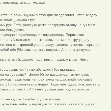
аю колькасць за кошт моладзі.
гэта не самы зручны біятоп для гнездавання - старых дрэў
к знайсці можна і тут.
жыў рух. Гэта кугакаўка рэзка павярнула галаву на гук маіх
ага боку дрэва.
аў рухацца і спрабаваць фатаграфаваць. Першы час
й яна губляла да мяне цікавасць і пачынала круціцца ў
я, яна з патроенай увагай услухоўвалася ў кожны шоргат, і
дзюбай або ўбачыць паставы пагрозы. Але гэта цягнулася
як у кугакаўкi дрымотнасці няма ні адным глазу. Няма
таграфаваць яе. Тут не абышлося без шанцавання.
ла на сук вышэй. Цяпер ёй не даводзілася выкручваць
гчымасць паздымаць яе практычна на ідэальнай прысадзе.
 ствалоў з нармальным аглядам. Тады мне здавалася, што гэта
будзецца, калі я 5-10 хвілін у рэдактары надам рэтушы
обрыя кадры. Гэта было другое цуда.
кугакаўцы мабыць надакучыла пазіраваць і загараць і, калі