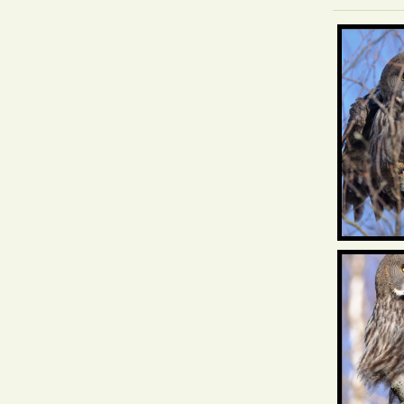
Фотаздымк