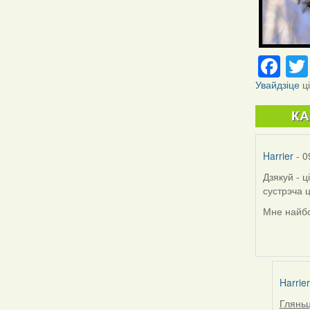
Fa
Увайдзіце
ц
К
Harrier
- 0
Дзякуй - 
сустрэча 
Мне найбо
Harrier
Гляньц
In