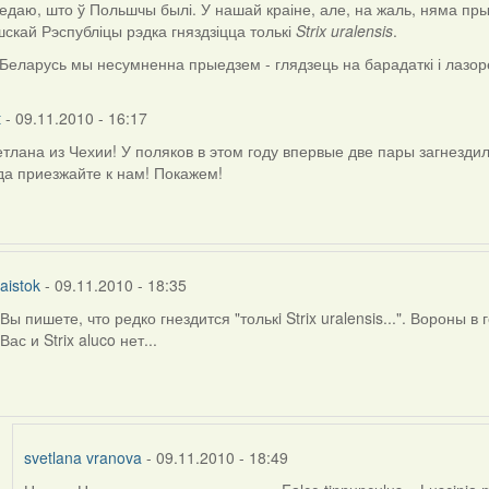
едаю, што ў Польшчы былі. У нашай краіне, але, на жаль, няма пры
скай Рэспубліцы рэдка гняздзіцца толькі
Strix uralensis
.
ly
еларусь мы несумненна прыедзем - глядзець на барадаткі і лазорев
t
t
-
09.11.2010 - 16:17
тлана из Чехии! У поляков в этом году впервые две пары загнездили
да приезжайте к нам! Покажем!
aistok
- 09.11.2010 - 18:35
Вы пишете, что редко гнездится "толькi Strix uralensis...". Вороны в
In
Вас и Strix aluco нет...
reply
to
by
svetlana
vranova
svetlana vranova
- 09.11.2010 - 18:49