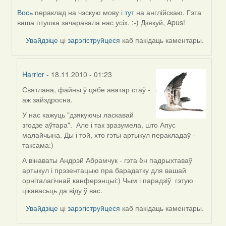
reply
to
Вось
пераклад на чэскую мову і
тут
на англійскаю. Гэта
by
ваша птушка зачаравала нас усіх. :-) Дзякуй, Apus!
freelancer
Увайдзіце
ці
зарэгіструйцеся
каб пакідаць каментары.
Harrier
- 18.11.2010 - 01:23
Святлана, файны ў цябе аватар стаў -
In
аж зайздросна.
reply
to
У нас кажуць "дзякуючы ласкавай
by
згодзе аўтара". Але і так зразумела, што Апус
svetlana
малайчына. Ды і той, хто гэты артыкул перакладаў -
vranova
таксама:)
А вінаваты Андрэй Абрамчук - гэта ён падрыхтаваў
артыкул і прэзентацыю пра барадатку для вашай
орніталагічнай канферэнцыі:) Чым і парадзіў гэтую
цікавасьць да віду ў вас.
Увайдзіце
ці
зарэгіструйцеся
каб пакідаць каментары.