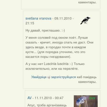
каментары.
svetlana vranova
- 09.11.2010 -
21:15
Ну давай, приглашаю. :-)
In
reply
У меня соловей под окном поёт. Лучше
to
сказать - кричит, иногда спать не даст. Они
by
здесь везде, в городах почти в каждом
aistok
кусте... (для порядка уточняю, что это
касается поры гнездования).
А у нас нет Luscinia luscinia :-) Только
исключительно, или на перелёте.
Увайдзіце
ці
зарэгіструйцеся
каб пакідаць
каментары.
AV
- 11.11.2010 - 00:47
Апус, трэба арганізаваць