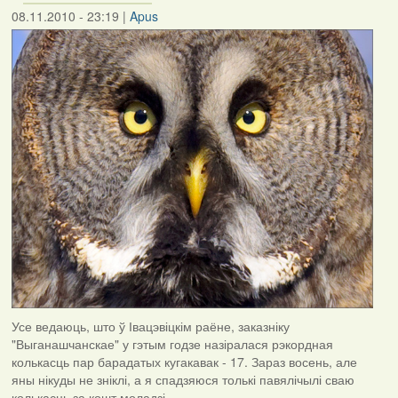
08.11.2010 - 23:19
|
Apus
Усе ведаюць, што ў Івацэвіцкім раёне, заказніку
"Выганашчанскае" у гэтым годзе назіралася рэкордная
колькасць пар барадатых кугакавак - 17. Зараз восень, але
яны нікуды не зніклі, а я спадзяюся толькі павялічылі сваю
колькасць за кошт моладзі.