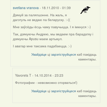
svetlana vranova
- 18.11.2010 - 01:39
Дзякуй за паляпшэнне.
На жаль, я
In
дагэтуль не ведаю па беларуску. :-((
reply
to
Мне заўсёды ёсць чаму павучыцца. І я імкнуся :-)
by
Так, дзякуючы Андрею, мы ведаем пра
барадатку і
Harrier
дзякуючы
Apusu маем артыкул.
І
аватар мне таксама падабаецца. :-)
Увайдзіце
ці
зарэгіструйцеся
каб пакідаць
каментары.
Yavorets T
- 14.10.2014 - 23:23
Фотографии - невозможно оторваться!)
In
reply
Увайдзіце
ці
зарэгіструйцеся
каб пакідаць
to
каментары.
by
svetlana