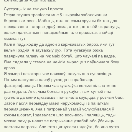
Сустрэць іх не так ужо і проста.
Гэтую птушка трапілася мне ў шырокім забалочаным
бярозавым лесе. Мабыць, гэта не самы зручны біятоп для
гнездавання - старых дрэў няма, а тыя, што сёй як растуць,
вельмі далікатныя і ненадзейныя, але пражытак знайсці
можна і тут.
Калі я падыходзіў да адной з каржкаватых бяроз, якія тут
вельмі рэдкія, я заўважыў рух. Гэта кугакаўка рэзка
павярнула галаву на гук маіх ботаў, што чаўкалі па вадзе.
Яна сядзела ў ствала на нейкім вырасце з паўночнага боку
дрэва.
Я замер і некаторы час пачакаў, пакуль яна супакоіцца.
Потым паступова пачаў рухацца і спрабаваць
фатаграфаваць. Першы час кугакаўка вельмі пільна мяне
разглядала. Але, чым больш я рухаўся, тым хутчэй яна
губляла да мяне цікавасць і пачынала круціцца ў розныя бакі.
Затое пасля перыядаў маёй нерухомасці і з пачаткам
перамяшчэння, яна з патроенай увагай услухоўвалася ў
кожны шоргат, і здавалася што вось-вось і паляціць, тады
можна пачуць нават яе пстрыканне дзюбай або ўбачыць
паставы пагрозы. Але гэта цягнулася нядоўга, бо яна хутка