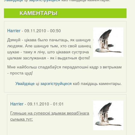
КАМЕНТАРЫ
Harrier
- 09.11.2010 - 00:50
Дзякуй - цікава было пачытаць, як шанцуе
людзям. Але шанцуе тым, хто свой шанец
шукае - таму я лічу, што цікавая сустрэча
цалкам заслужаная - як і выдатныя фоткі!
Мне найбольш спадабаўся перадапошні кадр з ветрыкам
- проста цуд!
Увайдзіце
ці
зарэгіструйцеся
каб пакідаць каментары.
Harrier
- 09.11.2010 - 01:01
Гляньце на суперскі здымак вераб'інага
In
сычыка тут:
reply
to
by