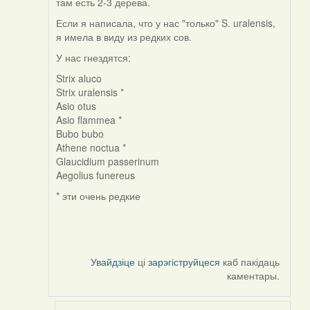
там есть 2-3 дерева.
Если я написала, что у нас "только" S. uralensis,
я имела в виду из редких сов.
У нас гнездятся:
Strix aluco
Strix uralensis *
Asio otus
Asio flammea *
Bubo bubo
Athene noctua *
Glaucidium passerinum
Aegolius funereus
* эти очень редкие
Увайдзіце
ці
зарэгіструйцеся
каб пакідаць
каментары.