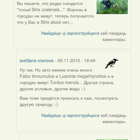
Вы пишете, что редко гнездится
In
"толькi Strix uralensis...". Вороны в
reply
городах не живут, теперь получается,
to
что у Вас и Strix aluco нет...
by
svetlana
Увайдзіце
ці
зарэгіструйцеся
каб пакідаць
vranova
каментары.
svetlana vranova
- 09.11.2010 - 18:49
Ну так. Но зато имеем очень много
In
Falco tinnunculus и Luscinia megarhynchos и в
reply
городах живут Turdus merula... Другая страна,
to
другие условыя, другие виды :-)
by
aistok
Вам тоже придётся приехать к нам, посмотреть
другую природу :-)
Увайдзіце
ці
зарэгіструйцеся
каб пакідаць
каментары.