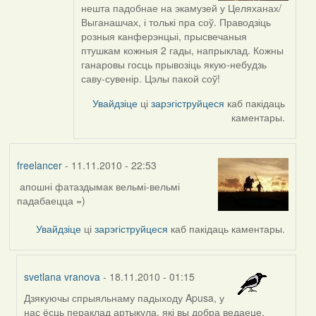
In
нешта падобнае на экамузей у Целяханах/
reply
Выганашчах, і толькі пра соў. Праводзіць
to
розныя канферэнцыі, прысвечаныя
by
птушкам кожныя 2 гады, напрыклад. Кожны
svetlana
ганаровы госць прывозіць якую-небудзь
vranova
саву-сувенір. Цэлы пакой соў!
Увайдзіце
ці
зарэгіструйцеся
каб пакідаць
каментары.
freelancer
- 11.11.2010 - 22:53
апошні фатаздымак вельмі-вельмі
падабаецца =)
Увайдзіце
ці
зарэгіструйцеся
каб пакідаць каментары.
svetlana vranova
- 18.11.2010 - 01:15
Дзякуючы спрыяльнаму падыходу Apusa, у
In
нас ёсць пераклад артыкула, які вы добра ведаеце.