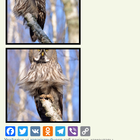
Facebook
Twitter
VK
Odnoklassniki
Telegram
Viber
Copy
Link
Увайдзіце
ці
зарэгіструйцеся
каб пакідаць каментары.