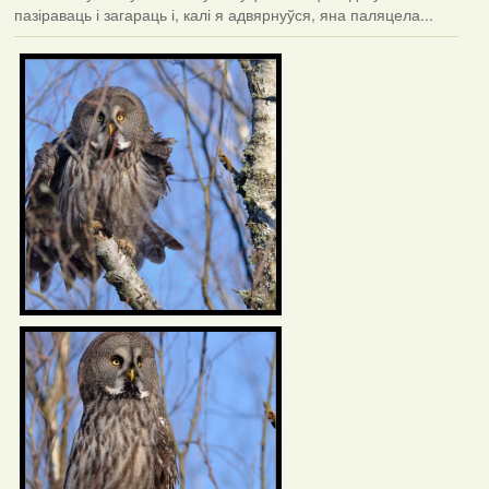
пазіраваць і загараць і, калі я адвярнуўся, яна паляцела...
Фотаздымкі