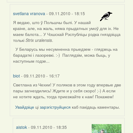
svetlana vranova
- 09.11.2010 - 18:15
Я ведаю, што ў Польшчы былі. У нашай
In
краіне, але, на жаль, няма прыдатных умоў для іх. Не
reply
маем балота... У Чэшскай Рэспубліцы рэдка гняздзіцца
to
толькі
Strix uralensis
.
by
biot
У Беларусь мы несумненна прыедзем - глядзець на
барадаткі і лазоревкі. :-) Паглядзім, можа быць, у
наступным годзе...
biot
-
09.11.2010 - 16:17
Светлана из Чехии! У поляков в этом году впервые две
пары загнездились! Ждите и у себя скоро! ;-) А если
не хотите ждать, тогда приезжайте к нам! Покажем!
Увайдзіце
ці
зарэгіструйцеся
каб пакідаць каментары.
aistok
- 09.11.2010 - 18:35