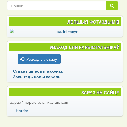
vranova
Пошук
Пошук
ЛЕПШЫЯ ФОТАЗДЫМКІ
УВАХОД ДЛЯ КАРЫСТАЛЬНІКАЎ
Уваход у сістэму
Стварыць новы рахунак
Запытаць новы пароль
ЗАРАЗ НА САЙЦЕ
Зараз 1 карыстальнікаў анлайн.
Harrier