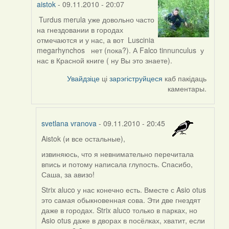
aistok
- 09.11.2010 - 20:07
Turdus merula уже довольно часто
In
на гнездовании в городах
reply
отмечаются и у нас, а вот Luscinia
to
megarhynchos нет (пока?). А Falco tinnunculus у
by
нас в Красной книге ( ну Вы это знаете).
svetlana
vranova
Увайдзіце
ці
зарэгіструйцеся
каб пакідаць
каментары.
svetlana vranova
- 09.11.2010 - 20:45
Aistok (и все остальные),
In
reply
извиняюсь, что я невнимательно перечитала
to
впись и потому написала глупость. Спасибо,
by
Саша, за авизо!
aistok
Strix aluco у нас конечно есть. Вместе с Asio otus
это самая обыкновенная сова. Эти две гнездят
даже в городах. Strix aluco только в парках, но
Asio otus даже в дворах в посёлках, хватит, если