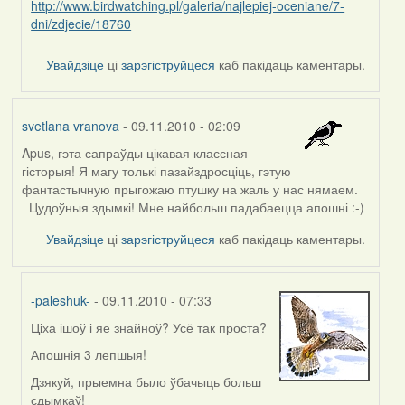
http://www.birdwatching.pl/galeria/najlepiej-oceniane/7-
Harrier
dni/zdjecie/18760
Увайдзіце
ці
зарэгіструйцеся
каб пакідаць каментары.
svetlana vranova
- 09.11.2010 - 02:09
Apus, гэта сапраўды цікавая классная
гісторыя! Я магу толькі пазайздросціць, гэтую
фантастычную прыгожаю птушку на жаль у нас нямаем.
Цудоўныя здымкі! Мне найбольш падабаецца апошні :-)
Увайдзіце
ці
зарэгіструйцеся
каб пакідаць каментары.
-paleshuk-
- 09.11.2010 - 07:33
Ціха ішоў і яе знайноў? Усё так проста?
In
reply
Апошнія 3 лепшыя!
to
Дзякуй, прыемна было ўбачыць больш
by
сдымкаў!