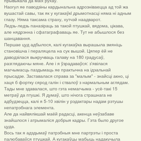
прывыкала да маiх рухаў.
Наогул яе паводзіны кардынальна адрозніваецца ад той жа
вушастай савы, так як у кугакаўкi дрымотнасці няма ні адным
глазу. Няма таксама страху, хутчэй наадварот.
Ледзь-ледзь паназіраць за такой птушкай, вядома, цікава,
але нядрэнна і сфатаграфаваць яе. Тут не абышлося без
шанцавання.
Першае цуд адбылося, калі кугакаўка вырашыла змяніць
становішча і пераляцела на сук вышэй. Цяпер ёй не
даводзілася выкручваць галаву на 180 градусаў,
разглядаючы мяне. Але і я ўзрадаваўся: з'явілася
магчымасць паздымаць яе практычна на ідэальнай
прысадзе. Заставалася справа за "малым" - знайсці акно, ці
хаця б фортку сярод галін і ствалоў з нармальным аглядам.
Тады мне здавалася, што гэта немагчыма - усё-такі 15
метраў да птушкі. Я думаў, што нічога страшнага не
адбудзецца, калі я 5-10 хвілін у рэдактары надам рэтушы
непатрэбнага элемента.
Але да найвялікшай маёй радасці, акенца неўзабаве
знайшлося і атрымаліся добрыя кадры. Гэта было другое
цуда.
Вось так я адздымаў патрэбныя мне партрэты і проста
палюбаваўся птушкай. А кугакаўцы мабыць надакучыла