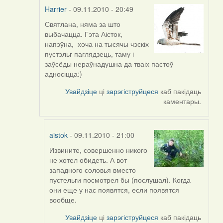
Harrier
- 09.11.2010 - 20:49
Святлана, няма за што
In
выбачацца. Гэта Аісток,
reply
напэўна, хоча на тысячы чэскіх
to
пустэльг паглядзець, таму і
by
заўсёды нераўнадушна да тваіх пастоў
svetlana
адносіцца:)
vranova
Увайдзіце
ці
зарэгіструйцеся
каб пакідаць
каментары.
aistok
- 09.11.2010 - 21:00
Извините, совершенно никого
In
не хотел обидеть. А вот
reply
западного соловья вместо
to
пустельги посмотрел бы (послушал). Когда
by
они еще у нас появятся, если появятся
Harrier
вообще.
Увайдзіце
ці
зарэгіструйцеся
каб пакідаць