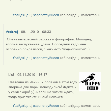
svetlana
vranova
Увайдзіце
ці
зарэгіструйцеся
каб пакідаць каментары.
Andrzej
- 09.11.2010 - 08:33
Очень интересный рассказ и фоографии. Молодец,
вполне заслуженная удача. Последний кадр мне
особенно понравился, с каким-то "подьюбником" :)
Увайдзіце
ці
зарэгіструйцеся
каб пакідаць каментары.
biot
- 09.11.2010 - 16:17
Светлана из Чехии! У поляков в этом году
In
впервые две пары загнездились! Ждите и
reply
у себя скоро! ;-) А если не хотите ждать,
to
тогда приезжайте к нам! Покажем!
by
Andrzej
Увайдзіце
ці
зарэгіструйцеся
каб пакідаць каментары.